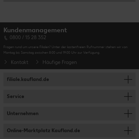
Kundenmanagement
0800 / 15 28 352
Fragen rund um unsere Filialen? Unter der kostenfreien Rufnummer stehen wir von
Montag bis Samstag zwischen 8:00 und 19:00 Uhr zur Verfügung.
Kontakt
Häufige Fragen
filiale.kaufland.de
Service
Unternehmen
Online-Marktplatz Kaufland.de