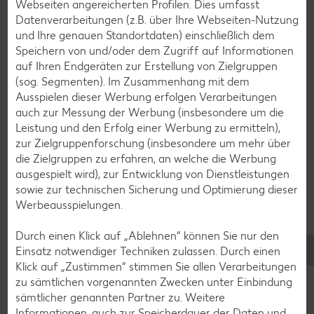
Webseiten angereicherten Profilen. Dies umfasst
Datenverarbeitungen (z.B. über Ihre Webseiten-Nutzung
und Ihre genauen Standortdaten) einschließlich dem
Speichern von und/oder dem Zugriff auf Informationen
auf Ihren Endgeräten zur Erstellung von Zielgruppen
(sog. Segmenten). Im Zusammenhang mit dem
Ausspielen dieser Werbung erfolgen Verarbeitungen
auch zur Messung der Werbung (insbesondere um die
Leistung und den Erfolg einer Werbung zu ermitteln),
zur Zielgruppenforschung (insbesondere um mehr über
die Zielgruppen zu erfahren, an welche die Werbung
ausgespielt wird), zur Entwicklung von Dienstleistungen
sowie zur technischen Sicherung und Optimierung dieser
Werbeausspielungen.
Durch einen Klick auf „Ablehnen“ können Sie nur den
Glutenfreie Rezepte
Einsatz notwendiger Techniken zulassen. Durch einen
Wer auf Gluten verzichtet, muss nicht automatisch auf
Klick auf „Zustimmen“ stimmen Sie allen Verarbeitungen
Vielfalt und Geschmack verzichten. Ob süß oder herzhaft –
zu sämtlichen vorgenannten Zwecken unter Einbindung
mit unseren glutenfreien Rezepten zauberst du dir Gerichte,
sämtlicher genannten Partner zu. Weitere
die nicht nur verträglich, sondern auch richtig lecker sind.
Informationen, auch zur Speicherdauer der Daten und