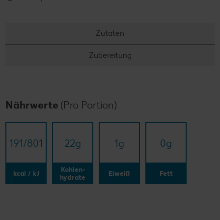
Zutaten
Zubereitung
Nährwerte
(Pro Portion)
191/​801
22
g
1
g
0
g
Kohlen-
kcal / kJ
Eiweiß
Fett
hydrate