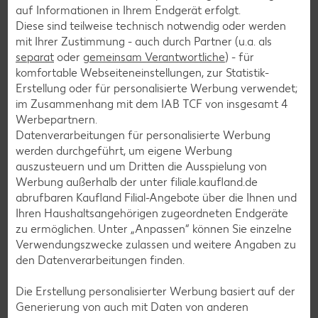
auf Informationen in Ihrem Endgerät erfolgt.
Pfannkuchen-Rezepte
Diese sind teilweise technisch notwendig oder werden
mit Ihrer Zustimmung - auch durch Partner (u.a. als
Plätzchen-Rezepte
separat
oder
gemeinsam Verantwortliche
) - für
komfortable Webseiteneinstellungen, zur Statistik-
Erstellung oder für personalisierte Werbung verwendet;
Smoothie-Rezepte
im Zusammenhang mit dem IAB TCF von insgesamt
4
Bowle-Rezepte
Werbepartnern.
Datenverarbeitungen für personalisierte Werbung
Cocktail-Rezepte
werden durchgeführt, um eigene Werbung
Avocado-Rezepte
auszusteuern und um Dritten die Ausspielung von
Werbung außerhalb der unter filiale.kaufland.de
Erdbeer-Rezepte
abrufbaren Kaufland Filial-Angebote über die Ihnen und
Blaubeer-Rezepte
Ihren Haushaltsangehörigen zugeordneten Endgeräte
zu ermöglichen. Unter „Anpassen“ können Sie einzelne
Bananen-Rezepte
Verwendungszwecke zulassen und weitere Angaben zu
den Datenverarbeitungen finden.
Die Erstellung personalisierter Werbung basiert auf der
Zurück zu allen Rezepten
Generierung von auch mit Daten von anderen