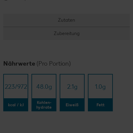
Zutaten
Zubereitung
Nährwerte
(Pro Portion)
223/​972
48.0
g
2.1
g
1.0
g
Kohlen-
kcal / kJ
Eiweiß
Fett
hydrate