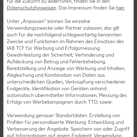
für die Zukunft zu widerrufen, finden Sie in den
Datenschutzhinweisen
. Das Impressum finden Sie
hier.
Unter „Anpassen“ können Sie einzelne
Verwendungszwecke oder Partner zulassen; das gilt
auch für die nachfolgend schlagwortartig benannten
Zwecke und Funktionen im Rahmen des Einsatzes des
IAB TCF für Werbung und Erfolgsmessung:
Gewährleistung der Sicherheit, Verhinderung und
Aufdeckung von Betrug und Fehlerbehebung,
Bereitstellung und Anzeige von Werbung und Inhalten,
Abgleichung und Kombination von Daten aus
unterschiedlichen Quellen, Verknüpfung verschiedener
Endgeräte, Identifikation von Geräten anhand
automatisch übermittelter Informationen, Messung des
Laktosefreie Rezepte
Erfolgs von Werbekampagnen durch TTD, sowie:
Laktoseintoleranz muss dich kulinarisch nicht ausbremsen,
denn es geht auch ohne. Unsere laktosefreien Rezepte
Verwendung genauer Standortdaten. Erstellung von
bringen Vielfalt auf den Tisch – für große und kleine
Profilen für personalisierte Werbung. Entwicklung und
Genießer, für die Lunchbox oder das Abendessen.
Verbesserung der Angebote. Speichern von oder Zugriff
auf Informationen auf einem Endgerät. Verwendung