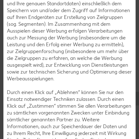
und Ihre genauen Standortdaten) einschließlich dem
Speichern von und/oder dem Zugriff auf Informationen
auf Ihren Endgeräten zur Erstellung von Zielgruppen
(sog. Segmenten). Im Zusammenhang mit dem
Ausspielen dieser Werbung erfolgen Verarbeitungen
auch zur Messung der Werbung (insbesondere um die
Leistung und den Erfolg einer Werbung zu ermitteln),
zur Zielgruppenforschung (insbesondere um mehr über
die Zielgruppen zu erfahren, an welche die Werbung
ausgespielt wird), zur Entwicklung von Dienstleistungen
sowie zur technischen Sicherung und Optimierung dieser
Werbeausspielungen.
Glutenfreie Rezepte
Durch einen Klick auf „Ablehnen“ können Sie nur den
Wer auf Gluten verzichtet, muss nicht automatisch auf
Einsatz notwendiger Techniken zulassen. Durch einen
Vielfalt und Geschmack verzichten. Ob süß oder herzhaft –
Klick auf „Zustimmen“ stimmen Sie allen Verarbeitungen
mit unseren glutenfreien Rezepten zauberst du dir Gerichte,
zu sämtlichen vorgenannten Zwecken unter Einbindung
die nicht nur verträglich, sondern auch richtig lecker sind.
sämtlicher genannten Partner zu. Weitere
Informationen, auch zur Speicherdauer der Daten und
Rezepte entdecken
zu Ihrem Recht, Ihre Einwilligung jederzeit mit Wirkung