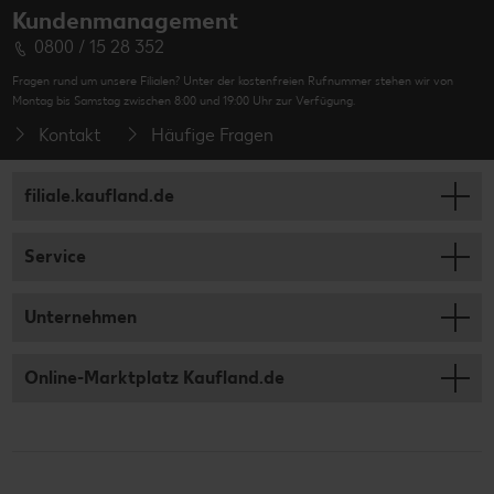
Kundenmanagement
0800 / 15 28 352
Fragen rund um unsere Filialen? Unter der kostenfreien Rufnummer stehen wir von
Montag bis Samstag zwischen 8:00 und 19:00 Uhr zur Verfügung.
Kontakt
Häufige Fragen
filiale.kaufland.de
Service
Unternehmen
Online-Marktplatz Kaufland.de