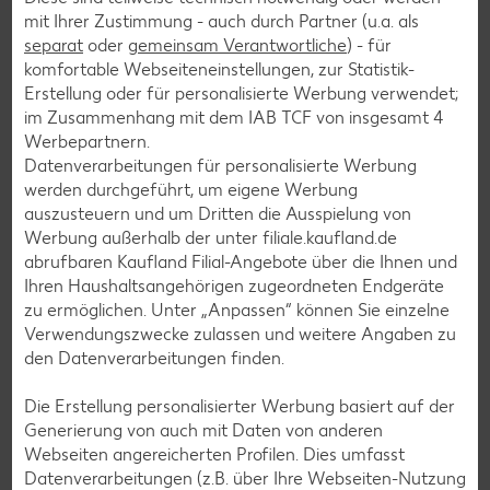
mit Ihrer Zustimmung - auch durch Partner (u.a. als
separat
oder
gemeinsam Verantwortliche
) - für
Smoothie-Rezepte
komfortable Webseiteneinstellungen, zur Statistik-
Bowle-Rezepte
Erstellung oder für personalisierte Werbung verwendet;
im Zusammenhang mit dem IAB TCF von insgesamt
4
Cocktail-Rezepte
Werbepartnern.
Avocado-Rezepte
Datenverarbeitungen für personalisierte Werbung
werden durchgeführt, um eigene Werbung
Erdbeer-Rezepte
auszusteuern und um Dritten die Ausspielung von
Blaubeer-Rezepte
Werbung außerhalb der unter filiale.kaufland.de
abrufbaren Kaufland Filial-Angebote über die Ihnen und
Bananen-Rezepte
Ihren Haushaltsangehörigen zugeordneten Endgeräte
zu ermöglichen. Unter „Anpassen“ können Sie einzelne
Verwendungszwecke zulassen und weitere Angaben zu
den Datenverarbeitungen finden.
Zurück zu allen Rezepten
Die Erstellung personalisierter Werbung basiert auf der
Generierung von auch mit Daten von anderen
Webseiten angereicherten Profilen. Dies umfasst
Datenverarbeitungen (z.B. über Ihre Webseiten-Nutzung