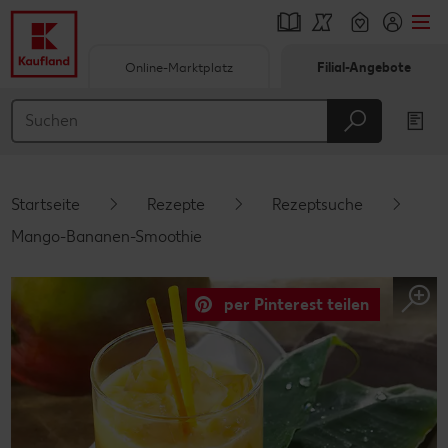
Online-Marktplatz
Filial-Angebote
Springe zu
Hauptinhalt
Footer
Startseite
Rezepte
Rezeptsuche
Schwebender Seitenbereich
Mango-Bananen-Smoothie
per Pinterest teilen