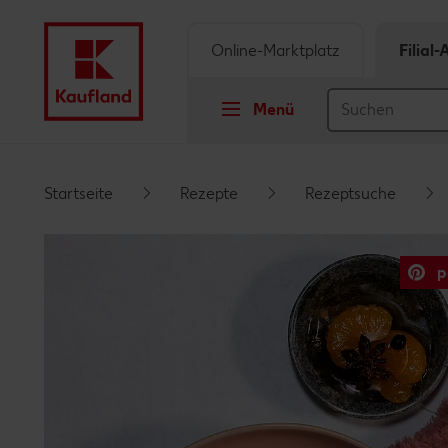
Online-Marktplatz
Filial
Menü
Springe zu
Startseite
Rezepte
Rezeptsuche
Hauptinhalt
p
Footer
Schwebender Seitenbereich