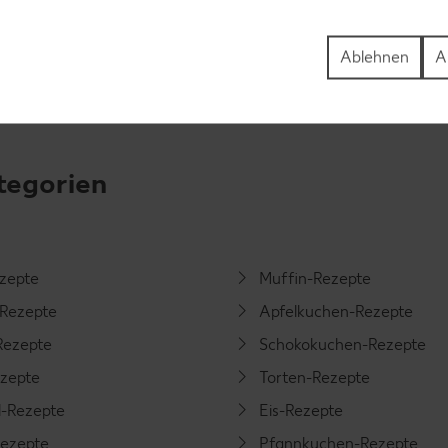
Ablehnen
A
tegorien
ezepte
Muffin-Rezepte
-Rezepte
Apfelkuchen-Rezepte
Rezepte
Schokokuchen-Rezepte
ezepte
Torten-Rezepte
l-Rezepte
Eis-Rezepte
ezepte
Pfannkuchen-Rezepte