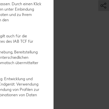
assen. Durch einen Klick
en unter Einbindung
Daten und zu Ihrem
in den
erbad 8
ilt auch für die
es des IAB TCF für
ebung, Bereitstellung
 im
nterschiedlichen
omatisch übermittelter
ng. Entwicklung und
 Endgerät. Verwendung
ndung von Profilen zur
ets und
mbinationen von Daten