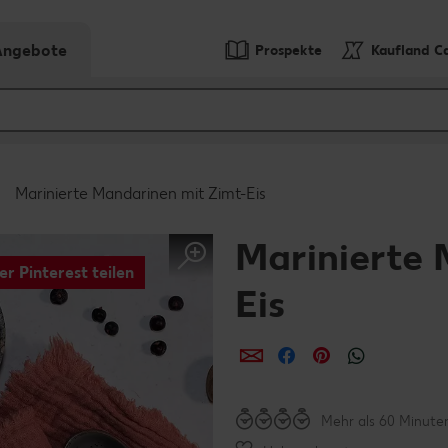
-Angebote
Prospekte
Kaufland C
Marinierte Mandarinen mit Zimt-Eis
Marinierte 
er Pinterest teilen
Eis
per E-Mail teilen
per Facebook teil
per Pinterest 
per What
Mehr als 60 Minute