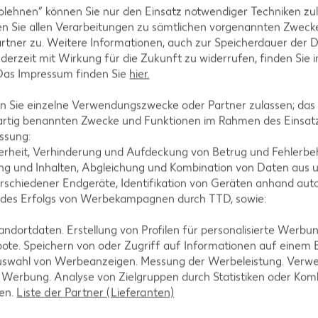
blehnen“ können Sie nur den Einsatz notwendiger Techniken zul
n Sie allen Verarbeitungen zu sämtlichen vorgenannten Zweck
rtner zu. Weitere Informationen, auch zur Speicherdauer der 
jederzeit mit Wirkung für die Zukunft zu widerrufen, finden Sie 
ie Eigelbmasse gießen und die Masse im heißen Wass
 Das Impressum finden Sie
hier.
aufschlagen.
 Sie einzelne Verwendungszwecke oder Partner zulassen; das g
artig benannten Zwecke und Funktionen im Rahmen des Einsatz
ssung:
erheit, Verhinderung und Aufdeckung von Betrug und Fehlerbeh
 lassen. Alternativ in eine Metallschüssel geben und
g und Inhalten, Abgleichung und Kombination von Daten aus u
gelegentlich umrühren.
rschiedener Endgeräte, Identifikation von Geräten anhand aut
 des Erfolgs von Werbekampagnen durch TTD, sowie:
dortdaten. Erstellung von Profilen für personalisierte Werbu
ote. Speichern von oder Zugriff auf Informationen auf einem
uswahl von Werbeanzeigen. Messung der Werbeleistung. Verwe
l Sternanis-Eis auf einen Teller geben. Mandarinenfil
r Werbung. Analyse von Zielgruppen durch Statistiken oder Ko
d servieren.
len.
Liste der Partner (Lieferanten)