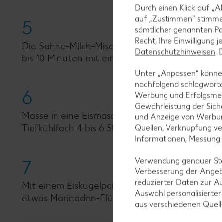
Durch einen Klick auf „A
auf „Zustimmen“ stimme
5
sämtlicher genannten Pa
Recht, Ihre Einwilligung 
Die Sahne-Milch-Mischung durch ein Sieb in d
Datenschutzhinweisen
.
bis 10 Minuten mit einem Schneebesen cremig 
Unter „Anpassen“ können
nachfolgend schlagwort
6
Werbung und Erfolgsme
Gewährleistung der Sich
Masse in eine Eismaschine füllen und gefrieren
und Anzeige von Werbun
Tiefkühlfach 4 bis 6 Stunden gefrieren, dabei 
Quellen, Verknüpfung ve
Informationen, Messung
Verwendung genauer Stan
7
Verbesserung der Angeb
reduzierter Daten zur A
Mit einem Eiskugelportionierer je 1 kleine Kuge
Auswahl personalisierte
etwas Marinaden-Flüssigkeit dazu anrichten un
aus verschiedenen Quel