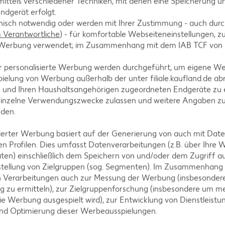
ittels verschiedener Techniken, mit denen eine Speicherung un
ndgerät erfolgt.
hnisch notwendig oder werden mit Ihrer Zustimmung - auch durch
hrohrzucker, Orangenabrieb, Sternanis, Waccholderbe
Verantwortliche
) - für komfortable Webseiteneinstellungen, zur
te Werbung verwendet; im Zusammenhang mit dem IAB TCF von
en und 30 Minuten abkühlen lassen. 50 Milliliter in 
r personalisierte Werbung werden durchgeführt, um eigene W
ielung von Werbung außerhalb der unter filiale.kaufland.de abr
n und Ihren Haushaltsangehörigen zugeordneten Endgeräte zu 
einzelne Verwendungszwecke zulassen und weitere Angaben z
nden.
alten teilen und die Fäden entfernen. Mandarinenstü
einziehen lassen.
isierter Werbung basiert auf der Generierung von auch mit Dat
n Profilen. Dies umfasst Datenverarbeitungen (z.B. über Ihre
ten) einschließlich dem Speichern von und/oder dem Zugriff a
stellung von Zielgruppen (sog. Segmenten). Im Zusammenhang
n Verarbeitungen auch zur Messung der Werbung (insbesondere
nd Muskatnuss mit einem Handrührgerät 4 bis 5 Minu
g zu ermitteln), zur Zielgruppenforschung (insbesondere um me
iter Mandarinenmarinade und das Mark der restlichen
ie Werbung ausgespielt wird), zur Entwicklung von Dienstleistu
und Optimierung dieser Werbeausspielungen.
aufkochen lassen.