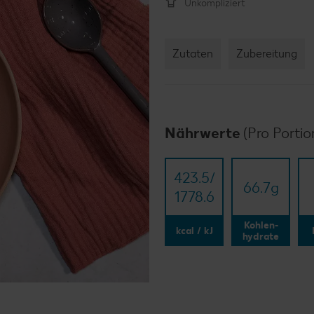
Unkompliziert
Zutaten
Zubereitung
Nährwerte
(Pro Portio
423.5/​
66.7
g
1778.6
Kohlen-
kcal / kJ
hydrate