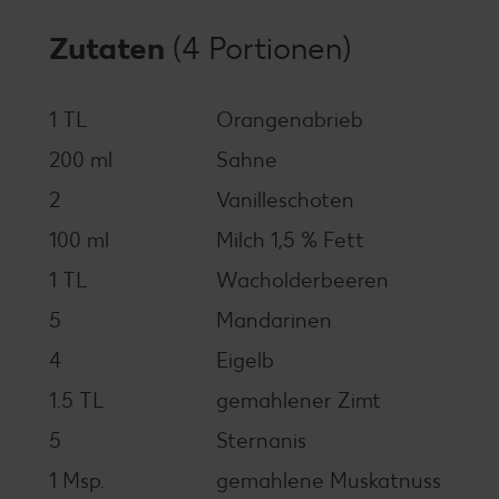
Zutaten
(4 Portionen)
1 TL
Orangenabrieb
200 ml
Sahne
2
Vanilleschoten
100 ml
Milch 1,5 % Fett
1 TL
Wacholderbeeren
5
Mandarinen
4
Eigelb
1.5 TL
gemahlener Zimt
5
Sternanis
1 Msp.
gemahlene Muskatnuss