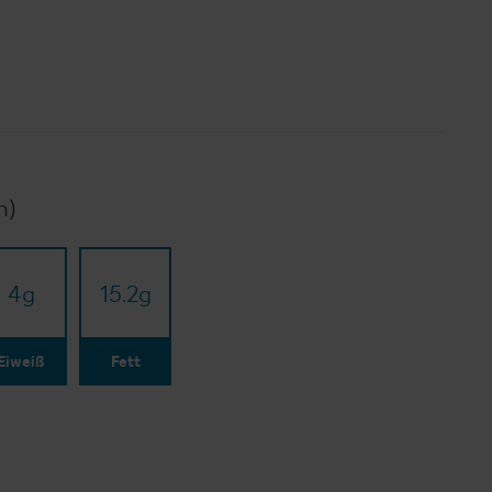
n)
4
g
15.2
g
Eiweiß
Fett