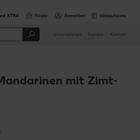
ard XTRA
Filiale:
Anmelden
Einkaufsliste
Unternehmen
Karriere
Kontakt
Mandarinen mit Zimt-
en
teilen
sApp teilen
n