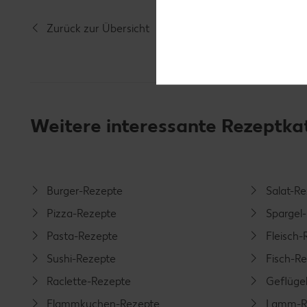
Zurück zur Übersicht
Weitere interessante Rezeptka
Burger-Rezepte
Salat-R
Pizza-Rezepte
Spargel
Pasta-Rezepte
Fleisch-
Sushi-Rezepte
Fisch-R
Raclette-Rezepte
Geflüge
Flammkuchen-Rezepte
Lamm-R