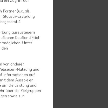
d ein Zugriff auf
 Partner (u.a. als
eren,
 Statistik-Erstellung
 insgesamt
4
ein extra
erbung auszusteuern
ufbaren Kaufland Filial-
ermöglichen. Unter
u den
cke in die
en von anderen
 Webseiten-Nutzung und
uf Informationen auf
 mit dem Ausspielen
 um die Leistung und
ten
hr über die Zielgruppen
ngen sowie zur