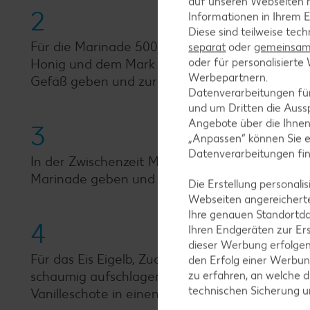
auf unseren Webseiten m
2
Informationen in Ihrem E
Diese sind teilweise tec
Für die Marinade 500 Milliliter Wasser mit Ro
separat
oder
gemeinsam 
oder für personalisier
Honig und dem Mark einer Vanilleschote aufkoch
Werbepartnern.
Gefäß geben und zur Seite stellen.
Datenverarbeitungen fü
und um Dritten die Aussp
Angebote über die Ihne
3
„Anpassen“ können Sie 
Datenverarbeitungen fi
In der Zwischenzeit Mandarinen schälen, in Sp
Marinade geben und im Kühlschrank 8 Stunden 
Die Erstellung personal
Webseiten angereicherte
Ihre genauen Standortda
4
Ihren Endgeräten zur Er
dieser Werbung erfolge
Für das Eis Eigelb, Zucker, gemahlener Zimt u
den Erfolg einer Werbun
schaumig aufschlagen. Sahne, Milch, 50 Millil
zu erfahren, an welche d
technischen Sicherung 
Vanilleschote in einen kleinen Topf geben und 