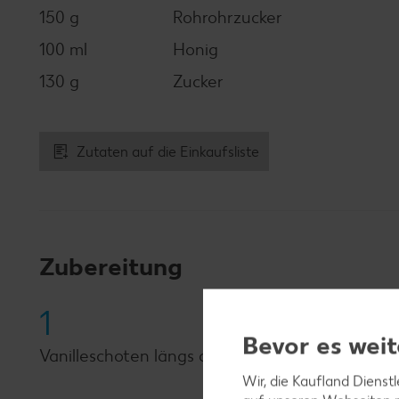
150 g
Rohrohrzucker
100 ml
Honig
130 g
Zucker
Zutaten auf die Einkaufsliste
Zubereitung
1
Bevor es weit
Vanilleschoten längs aufschneiden und das Mar
Wir, die Kaufland Dienst