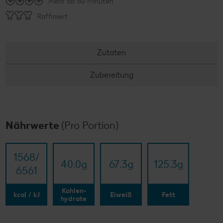
Mehr als 60 Minuten
Raffiniert
Zutaten
Zubereitung
Nährwerte
(Pro Portion)
1568/​
40.0
g
67.3
g
125.3
g
6561
Kohlen-
kcal / kJ
Eiweiß
Fett
hydrate