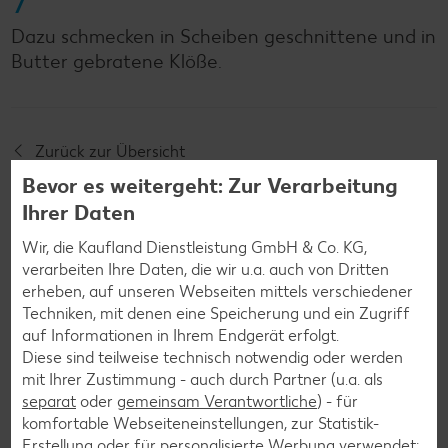
7
Dazu schmecken in Scheiben geschnittene und in
Butter gebratene Klöße.
Zurück zur Übersicht
Bevor es weitergeht: Zur Verarbeitung
Ihrer Daten
Wir, die Kaufland Dienstleistung GmbH & Co. KG,
verarbeiten Ihre Daten, die wir u.a. auch von Dritten
Weitere interessante
erheben, auf unseren Webseiten mittels verschiedener
Techniken, mit denen eine Speicherung und ein Zugriff
Rezeptkategorien
auf Informationen in Ihrem Endgerät erfolgt.
Diese sind teilweise technisch notwendig oder werden
mit Ihrer Zustimmung - auch durch Partner (u.a. als
separat
oder
gemeinsam Verantwortliche
) - für
komfortable Webseiteneinstellungen, zur Statistik-
Burger-Rezepte
Erstellung oder für personalisierte Werbung verwendet;