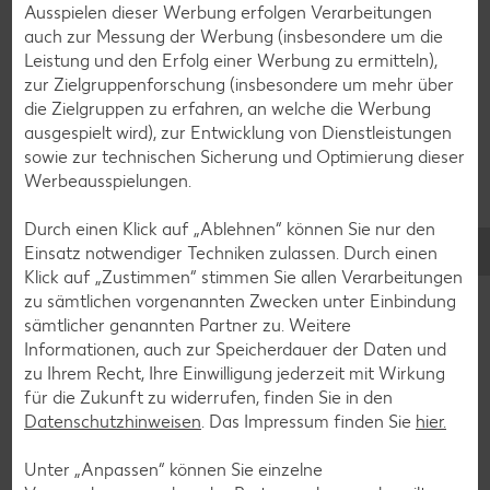
Ausspielen dieser Werbung erfolgen Verarbeitungen
auch zur Messung der Werbung (insbesondere um die
Leistung und den Erfolg einer Werbung zu ermitteln),
Muffin-Rezepte
zur Zielgruppenforschung (insbesondere um mehr über
Apfelkuchen-Rezepte
die Zielgruppen zu erfahren, an welche die Werbung
ausgespielt wird), zur Entwicklung von Dienstleistungen
Schokokuchen-Rezepte
sowie zur technischen Sicherung und Optimierung dieser
Torten-Rezepte
Werbeausspielungen.
Eis-Rezepte
Durch einen Klick auf „Ablehnen“ können Sie nur den
Pfannkuchen-Rezepte
Einsatz notwendiger Techniken zulassen. Durch einen
Klick auf „Zustimmen“ stimmen Sie allen Verarbeitungen
Plätzchen-Rezepte
zu sämtlichen vorgenannten Zwecken unter Einbindung
sämtlicher genannten Partner zu. Weitere
Informationen, auch zur Speicherdauer der Daten und
Smoothie-Rezepte
zu Ihrem Recht, Ihre Einwilligung jederzeit mit Wirkung
Bowle-Rezepte
für die Zukunft zu widerrufen, finden Sie in den
Datenschutzhinweisen
. Das Impressum finden Sie
hier.
Cocktail-Rezepte
Avocado-Rezepte
Unter „Anpassen“ können Sie einzelne