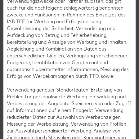
Verwendungszwecke oder Partner zulassen; das gilt
Erdbeer-Rezepte
auch für die nachfolgend schlagwortartig benannten
Blaubeer-Rezepte
Zwecke und Funktionen im Rahmen des Einsatzes des
IAB TCF für Werbung und Erfolgsmessung:
Bananen-Rezepte
Gewährleistung der Sicherheit, Verhinderung und
Aufdeckung von Betrug und Fehlerbehebung,
Bereitstellung und Anzeige von Werbung und Inhalten,
Abgleichung und Kombination von Daten aus
Zurück zu allen Rezepten
unterschiedlichen Quellen, Verknüpfung verschiedener
Endgeräte, Identifikation von Geräten anhand
automatisch übermittelter Informationen, Messung des
Erfolgs von Werbekampagnen durch TTD, sowie:
Verwendung genauer Standortdaten. Erstellung von
Profilen für personalisierte Werbung. Entwicklung und
Verbesserung der Angebote. Speichern von oder Zugriff
auf Informationen auf einem Endgerät. Verwendung
reduzierter Daten zur Auswahl von Werbeanzeigen.
Messung der Werbeleistung. Verwendung von Profilen
zur Auswahl personalisierter Werbung. Analyse von
Zielgruppen durch Statistiken oder Kombinationen von