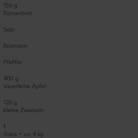
150 g
Körnerbrot
Salz
Rosmarin
Pfeffer
400 g
säuerliche Apfel
120 g
kleine Zwiebeln
1
Gans = ca. 4 kg