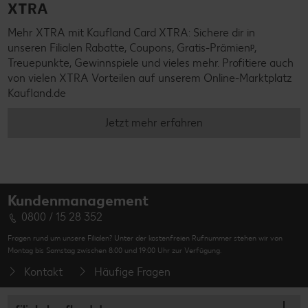
XTRA
Mehr XTRA mit Kaufland Card XTRA: Sichere dir in
unseren Filialen Rabatte, Coupons, Gratis-Prämienᵖ,
Treuepunkte, Gewinnspiele und vieles mehr. Profitiere auch
von vielen XTRA Vorteilen auf unserem Online-Marktplatz
Kaufland.de
Jetzt mehr erfahren
Kundenmanagement
0800 / 15 28 352
Fragen rund um unsere Filialen? Unter der kostenfreien Rufnummer stehen wir von
Montag bis Samstag zwischen 8:00 und 19:00 Uhr zur Verfügung.
Kontakt
Häufige Fragen