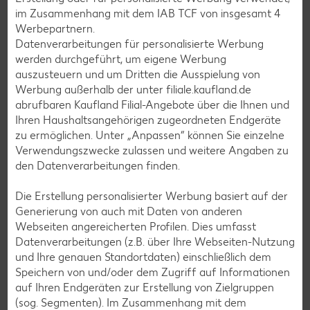
Pizza-Rezepte
im Zusammenhang mit dem IAB TCF von insgesamt
4
Werbepartnern.
Pasta-Rezepte
Datenverarbeitungen für personalisierte Werbung
Sushi-Rezepte
werden durchgeführt, um eigene Werbung
auszusteuern und um Dritten die Ausspielung von
Raclette-Rezepte
Werbung außerhalb der unter filiale.kaufland.de
Flammkuchen-Rezepte
abrufbaren Kaufland Filial-Angebote über die Ihnen und
Ihren Haushaltsangehörigen zugeordneten Endgeräte
Frühstücksrezepte
zu ermöglichen. Unter „Anpassen“ können Sie einzelne
Verwendungszwecke zulassen und weitere Angaben zu
den Datenverarbeitungen finden.
Salat-Rezepte
Spargel-Rezepte
Die Erstellung personalisierter Werbung basiert auf der
Generierung von auch mit Daten von anderen
Fleisch-Rezepte
Webseiten angereicherten Profilen. Dies umfasst
Fisch-Rezepte
Datenverarbeitungen (z.B. über Ihre Webseiten-Nutzung
und Ihre genauen Standortdaten) einschließlich dem
Geflügel-Rezepte
Speichern von und/oder dem Zugriff auf Informationen
Lamm-Rezepte
auf Ihren Endgeräten zur Erstellung von Zielgruppen
(sog. Segmenten). Im Zusammenhang mit dem
Grill-Rezepte