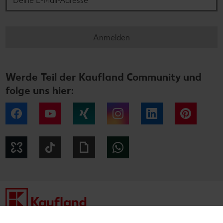
Anmelden
Werde Teil der Kaufland Community und
folge uns hier:
Facebook
YouTube
Xing
Instagram
LinkedIn
Pintere
Kununu
Tiktok
Giphy
WhatsApp