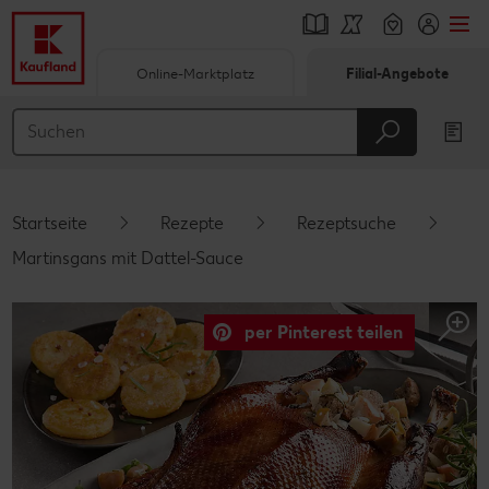
Online-Marktplatz
Filial-Angebote
Springe zu
Hauptinhalt
Footer
Startseite
Rezepte
Rezeptsuche
Schwebender Seitenbereich
Martinsgans mit Dattel-Sauce
per Pinterest teilen