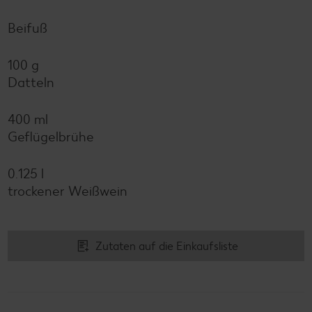
Beifuß
100 g
Datteln
400 ml
Geflügelbrühe
0.125 l
trockener Weißwein
Zutaten auf die Einkaufsliste