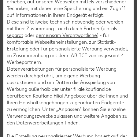
erheben, auf unseren Webseiten mittels verschiedener
Flammkuchen-Rezepte
Techniken, mit denen eine Speicherung und ein Zugriff
auf Informationen in Ihrem Endgerät erfolgt.
Frühstücksrezepte
Diese sind teilweise technisch notwendig oder werden
mit Ihrer Zustimmung - auch durch Partner (u.a. als
separat
oder
gemeinsam Verantwortliche
) - für
Salat-Rezepte
komfortable Webseiteneinstellungen, zur Statistik-
Spargel-Rezepte
Erstellung oder für personalisierte Werbung verwendet;
im Zusammenhang mit dem IAB TCF von insgesamt
4
Fleisch-Rezepte
Werbepartnern.
Fisch-Rezepte
Datenverarbeitungen für personalisierte Werbung
werden durchgeführt, um eigene Werbung
Geflügel-Rezepte
auszusteuern und um Dritten die Ausspielung von
Lamm-Rezepte
Werbung außerhalb der unter filiale.kaufland.de
abrufbaren Kaufland Filial-Angebote über die Ihnen und
Grill-Rezepte
Ihren Haushaltsangehörigen zugeordneten Endgeräte
zu ermöglichen. Unter „Anpassen“ können Sie einzelne
Verwendungszwecke zulassen und weitere Angaben zu
Muffin-Rezepte
den Datenverarbeitungen finden.
Apfelkuchen-Rezepte
Die Erstellung personalisierter Werbung basiert auf der
Schokokuchen-Rezepte