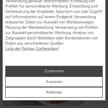
Wer auf Gluten verzichtet, muss nicht automatisch auf
Verwendung genauer Standortdaten. Erstellung von
Vielfalt und Geschmack verzichten. Ob süß oder herzhaft –
Profilen für personalisierte Werbung. Entwicklung und
mit unseren glutenfreien Rezepten zauberst du dir Gerichte,
Verbesserung der Angebote. Speichern von oder Zugriff
die nicht nur verträglich, sondern auch richtig lecker sind.
auf Informationen auf einem Endgerät. Verwendung
reduzierter Daten zur Auswahl von Werbeanzeigen.
Rezepte entdecken
Messung der Werbeleistung. Verwendung von Profilen
zur Auswahl personalisierter Werbung. Analyse von
Zielgruppen durch Statistiken oder Kombinationen von
Daten aus verschiedenen Quellen.
Liste der Partner (Lieferanten)
Zustimmen
Anpassen
Ablehnen