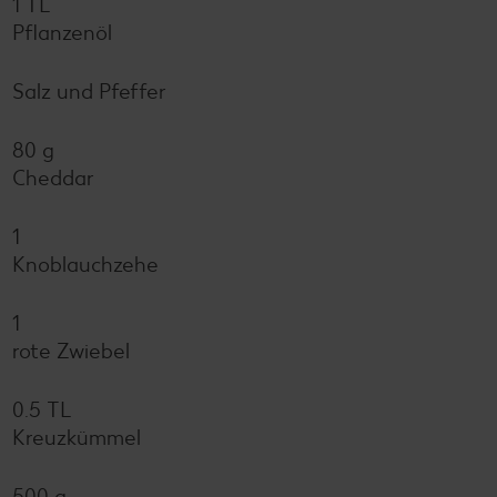
1 TL
Pflanzenöl
Salz und Pfeffer
80 g
Cheddar
1
Knoblauchzehe
1
rote Zwiebel
0.5 TL
Kreuzkümmel
500 g