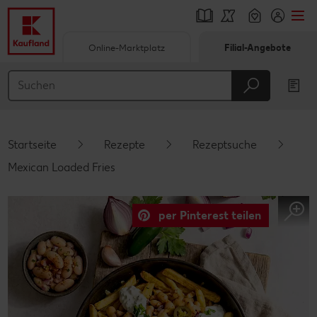
Online-Marktplatz
Filial-Angebote
Springe zu
Hauptinhalt
Footer
Startseite
Rezepte
Rezeptsuche
Schwebender Seitenbereich
Mexican Loaded Fries
per Pinterest teilen