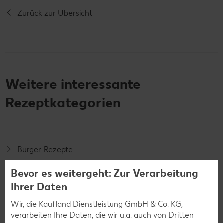
Zurück zur Übersicht
Weitere interessante
Rezeptkategorien
Burger-Rezepte
Pizza-Rezepte
Bevor es weitergeht: Zur Verarbeitung
Pasta-Rezepte
Ihrer Daten
Sushi-Rezepte
Wir, die Kaufland Dienstleistung GmbH & Co. KG,
verarbeiten Ihre Daten, die wir u.a. auch von Dritten
Raclette-Rezepte