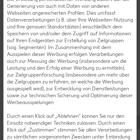
Generierung von auch mit Daten von anderen
Torten-Rezepte
Webseiten angereicherten Profilen. Dies umfasst
Datenverarbeitungen (z.B. über Ihre Webseiten-Nutzung
Eis-Rezepte
und Ihre genauen Standortdaten) einschließlich dem
Pfannkuchen-Rezepte
Speichern von und/oder dem Zugriff auf Informationen
auf Ihren Endgeräten zur Erstellung von Zielgruppen
Plätzchen-Rezepte
(sog. Segmenten). Im Zusammenhang mit dem
Ausspielen dieser Werbung erfolgen Verarbeitungen
auch zur Messung der Werbung (insbesondere um die
Smoothie-Rezepte
Leistung und den Erfolg einer Werbung zu ermitteln),
Bowle-Rezepte
zur Zielgruppenforschung (insbesondere um mehr über
die Zielgruppen zu erfahren, an welche die Werbung
Cocktail-Rezepte
ausgespielt wird), zur Entwicklung von Dienstleistungen
Avocado-Rezepte
sowie zur technischen Sicherung und Optimierung dieser
Werbeausspielungen.
Erdbeer-Rezepte
Blaubeer-Rezepte
Durch einen Klick auf „Ablehnen“ können Sie nur den
Einsatz notwendiger Techniken zulassen. Durch einen
Bananen-Rezepte
Klick auf „Zustimmen“ stimmen Sie allen Verarbeitungen
zu sämtlichen vorgenannten Zwecken unter Einbindung