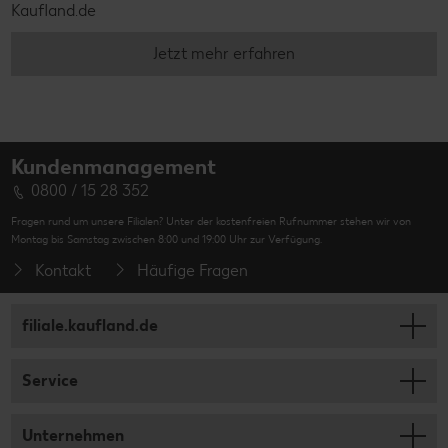
Kaufland.de
Jetzt mehr erfahren
Kundenmanagement
0800 / 15 28 352
Fragen rund um unsere Filialen? Unter der kostenfreien Rufnummer stehen wir von
Montag bis Samstag zwischen 8:00 und 19:00 Uhr zur Verfügung.
Kontakt
Häufige Fragen
filiale.kaufland.de
Service
Unternehmen