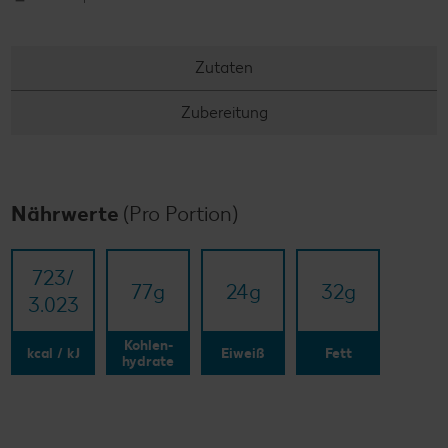
Zutaten
Zubereitung
Nährwerte
(Pro Portion)
723/​
77
g
24
g
32
g
3.023
Kohlen-
kcal / kJ
Eiweiß
Fett
hydrate