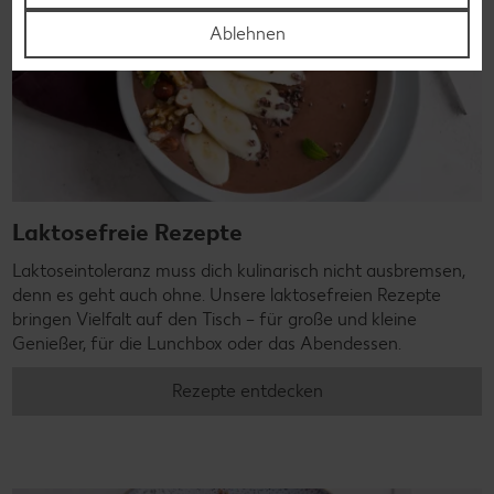
Ablehnen
Laktosefreie Rezepte
Laktoseintoleranz muss dich kulinarisch nicht ausbremsen,
denn es geht auch ohne. Unsere laktosefreien Rezepte
bringen Vielfalt auf den Tisch – für große und kleine
Genießer, für die Lunchbox oder das Abendessen.
Rezepte entdecken