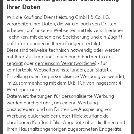
Ihrer Daten
Burger-Rezepte
Wir, die Kaufland Dienstleistung GmbH & Co. KG,
Pizza-Rezepte
verarbeiten Ihre Daten, die wir u.a. auch von Dritten
erheben, auf unseren Webseiten mittels verschiedener
Pasta-Rezepte
Techniken, mit denen eine Speicherung und ein Zugriff
Sushi-Rezepte
auf Informationen in Ihrem Endgerät erfolgt.
Diese sind teilweise technisch notwendig oder werden
Raclette-Rezepte
mit Ihrer Zustimmung - auch durch Partner (u.a. als
Flammkuchen-Rezepte
separat
oder
gemeinsam Verantwortliche
) - für
komfortable Webseiteneinstellungen, zur Statistik-
Frühstücksrezepte
Erstellung oder für personalisierte Werbung verwendet;
im Zusammenhang mit dem IAB TCF von insgesamt
4
Werbepartnern.
Salat-Rezepte
Datenverarbeitungen für personalisierte Werbung
Spargel-Rezepte
werden durchgeführt, um eigene Werbung
auszusteuern und um Dritten die Ausspielung von
Fleisch-Rezepte
Werbung außerhalb der unter filiale.kaufland.de
Fisch-Rezepte
abrufbaren Kaufland Filial-Angebote über die Ihnen und
Ihren Haushaltsangehörigen zugeordneten Endgeräte
Geflügel-Rezepte