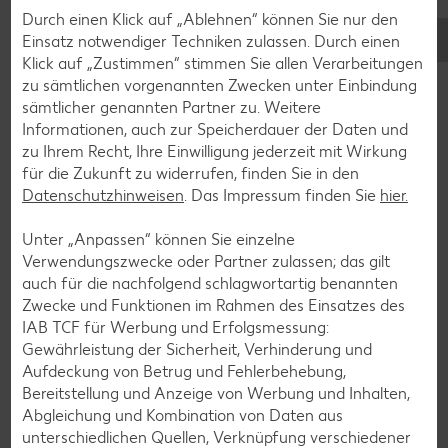
Cocktail-Rezepte
Durch einen Klick auf „Ablehnen“ können Sie nur den
Avocado-Rezepte
Einsatz notwendiger Techniken zulassen. Durch einen
Klick auf „Zustimmen“ stimmen Sie allen Verarbeitungen
Erdbeer-Rezepte
zu sämtlichen vorgenannten Zwecken unter Einbindung
Blaubeer-Rezepte
sämtlicher genannten Partner zu. Weitere
Informationen, auch zur Speicherdauer der Daten und
Bananen-Rezepte
zu Ihrem Recht, Ihre Einwilligung jederzeit mit Wirkung
für die Zukunft zu widerrufen, finden Sie in den
Datenschutzhinweisen
. Das Impressum finden Sie
hier.
Unter „Anpassen“ können Sie einzelne
Zurück zu allen Rezepten
Verwendungszwecke oder Partner zulassen; das gilt
auch für die nachfolgend schlagwortartig benannten
Zwecke und Funktionen im Rahmen des Einsatzes des
IAB TCF für Werbung und Erfolgsmessung:
Gewährleistung der Sicherheit, Verhinderung und
Aufdeckung von Betrug und Fehlerbehebung,
Bereitstellung und Anzeige von Werbung und Inhalten,
Abgleichung und Kombination von Daten aus
unterschiedlichen Quellen, Verknüpfung verschiedener