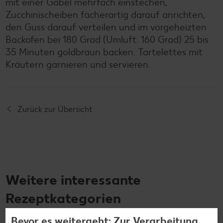
mit einer Gabel mehrfach einstechen,
Zucchinischeiben fächerartig darauf anrichten,
den Guss darauf verteilen und im vorgeheizten
Backofen bei 180 Grad (Umluft: 160 Grad) 25 bis
35 Minuten goldbraun backen. Tartelettes mit
Kräutern garnieren und servieren.
Zurück zur Übersicht
Weitere interessante
Rezeptkategorien
Bevor es weitergeht: Zur Verarbeitung