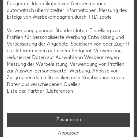
Endgeräte, Identifikation von Geräten anhand
automatisch übermittelter Informationen, Messung des
Erfolgs von Werbekampagnen durch TTD, sowie:
Verwendung genauer Standortdaten. Erstellung von
Profilen für personalisierte Werbung. Entwicklung und
Verbesserung der Angebote. Speichern von oder Zugriff
Glutenfreie Rezepte
auf Informationen auf einem Endgerät. Verwendung
reduzierter Daten zur Auswahl von Werbeanzeigen.
Wer auf Gluten verzichtet, muss nicht automatisch auf
Messung der Werbeleistung. Verwendung von Profilen
Vielfalt und Geschmack verzichten. Ob süß oder herzhaft –
zur Auswahl personalisierter Werbung. Analyse von
mit unseren glutenfreien Rezepten zauberst du dir Gerichte,
Zielgruppen durch Statistiken oder Kombinationen von
die nicht nur verträglich, sondern auch richtig lecker sind.
Daten aus verschiedenen Quellen.
Liste der Partner (Lieferanten)
Rezepte entdecken
Zustimmen
Anpassen