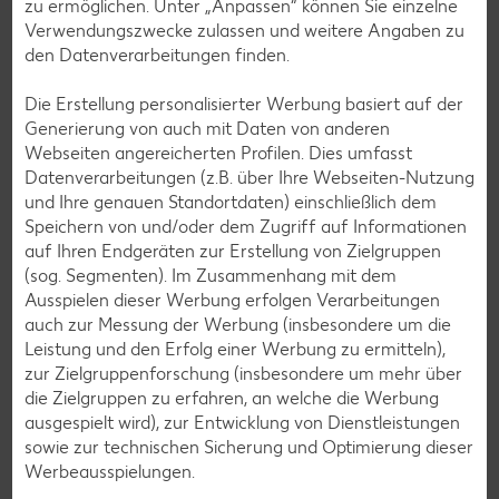
zu ermöglichen. Unter „Anpassen“ können Sie einzelne
Lamm-Rezepte
Verwendungszwecke zulassen und weitere Angaben zu
den Datenverarbeitungen finden.
Grill-Rezepte
Die Erstellung personalisierter Werbung basiert auf der
Generierung von auch mit Daten von anderen
Muffin-Rezepte
Webseiten angereicherten Profilen. Dies umfasst
Apfelkuchen-Rezepte
Datenverarbeitungen (z.B. über Ihre Webseiten-Nutzung
und Ihre genauen Standortdaten) einschließlich dem
Schokokuchen-Rezepte
Speichern von und/oder dem Zugriff auf Informationen
Torten-Rezepte
auf Ihren Endgeräten zur Erstellung von Zielgruppen
(sog. Segmenten). Im Zusammenhang mit dem
Eis-Rezepte
Ausspielen dieser Werbung erfolgen Verarbeitungen
Pfannkuchen-Rezepte
auch zur Messung der Werbung (insbesondere um die
Leistung und den Erfolg einer Werbung zu ermitteln),
Plätzchen-Rezepte
zur Zielgruppenforschung (insbesondere um mehr über
die Zielgruppen zu erfahren, an welche die Werbung
ausgespielt wird), zur Entwicklung von Dienstleistungen
Smoothie-Rezepte
sowie zur technischen Sicherung und Optimierung dieser
Bowle-Rezepte
Werbeausspielungen.