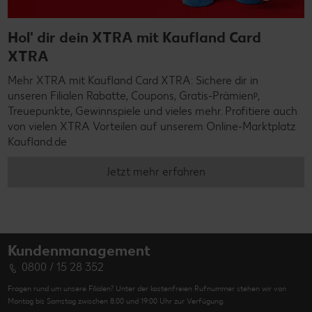
Hol' dir dein XTRA mit Kaufland Card
XTRA
Mehr XTRA mit Kaufland Card XTRA: Sichere dir in
unseren Filialen Rabatte, Coupons, Gratis-Prämienᵖ,
Treuepunkte, Gewinnspiele und vieles mehr. Profitiere auch
von vielen XTRA Vorteilen auf unserem Online-Marktplatz
Kaufland.de
Jetzt mehr erfahren
Kundenmanagement
0800 / 15 28 352
Fragen rund um unsere Filialen? Unter der kostenfreien Rufnummer stehen wir von
Montag bis Samstag zwischen 8:00 und 19:00 Uhr zur Verfügung.