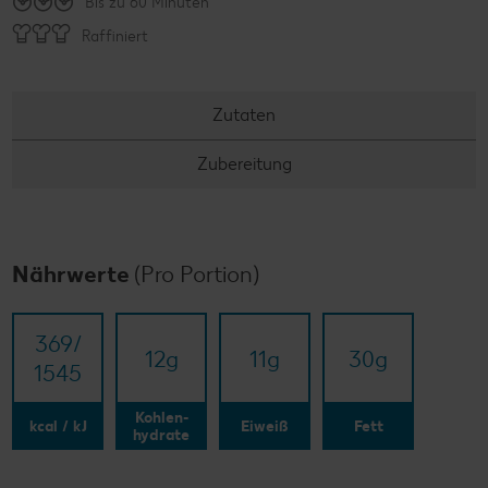
Bis zu 60 Minuten
Raffiniert
Zutaten
Zubereitung
Nährwerte
(Pro Portion)
369/​
12
g
11
g
30
g
1545
Kohlen-
kcal / kJ
Eiweiß
Fett
hydrate