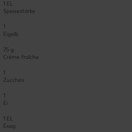
1 EL
Speisestärke
1
Eigelb
75 g
Crème fraîche
1
Zucchini
1
Ei
1 EL
Essig