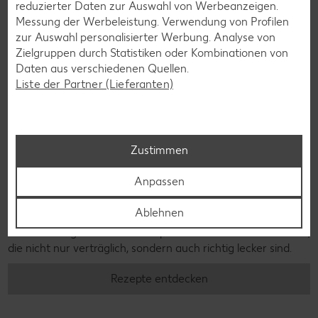
reduzierter Daten zur Auswahl von Werbeanzeigen.
Messung der Werbeleistung. Verwendung von Profilen
zur Auswahl personalisierter Werbung. Analyse von
Zielgruppen durch Statistiken oder Kombinationen von
Daten aus verschiedenen Quellen.
Liste der Partner (Lieferanten)
Zustimmen
Glutenfreie Rezepte
Anpassen
Wer auf Gluten verzichtet, muss nicht automatisch auf
Ablehnen
Vielfalt und Geschmack verzichten. Ob süß oder herzhaft –
mit unseren glutenfreien Rezepten zauberst du dir Gerichte,
die nicht nur verträglich, sondern auch richtig lecker sind.
Rezepte entdecken