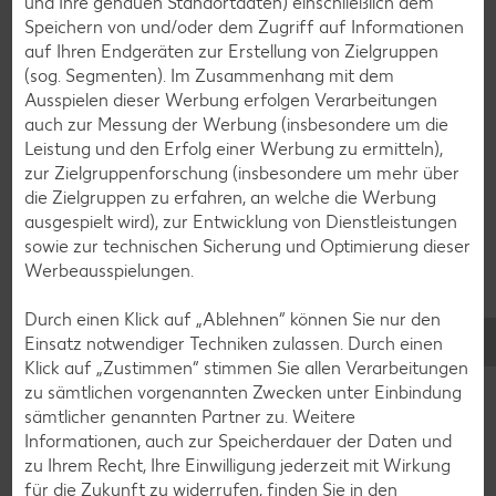
und Ihre genauen Standortdaten) einschließlich dem
Fleisch-Rezepte
Speichern von und/oder dem Zugriff auf Informationen
auf Ihren Endgeräten zur Erstellung von Zielgruppen
Fisch-Rezepte
(sog. Segmenten). Im Zusammenhang mit dem
Geflügel-Rezepte
Ausspielen dieser Werbung erfolgen Verarbeitungen
auch zur Messung der Werbung (insbesondere um die
Lamm-Rezepte
Leistung und den Erfolg einer Werbung zu ermitteln),
Grill-Rezepte
zur Zielgruppenforschung (insbesondere um mehr über
die Zielgruppen zu erfahren, an welche die Werbung
ausgespielt wird), zur Entwicklung von Dienstleistungen
Muffin-Rezepte
sowie zur technischen Sicherung und Optimierung dieser
Werbeausspielungen.
Apfelkuchen-Rezepte
Schokokuchen-Rezepte
Durch einen Klick auf „Ablehnen“ können Sie nur den
Einsatz notwendiger Techniken zulassen. Durch einen
Torten-Rezepte
Klick auf „Zustimmen“ stimmen Sie allen Verarbeitungen
Eis-Rezepte
zu sämtlichen vorgenannten Zwecken unter Einbindung
sämtlicher genannten Partner zu. Weitere
Pfannkuchen-Rezepte
Informationen, auch zur Speicherdauer der Daten und
Plätzchen-Rezepte
zu Ihrem Recht, Ihre Einwilligung jederzeit mit Wirkung
für die Zukunft zu widerrufen, finden Sie in den