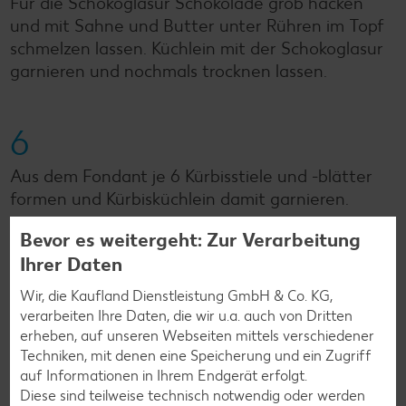
Für die Schokoglasur Schokolade grob hacken
und mit Sahne und Butter unter Rühren im Topf
schmelzen lassen. Küchlein mit der Schokoglasur
garnieren und nochmals trocknen lassen.
6
Aus dem Fondant je 6 Kürbisstiele und -blätter
formen und Kürbisküchlein damit garnieren.
Bevor es weitergeht: Zur Verarbeitung
Ihrer Daten
Zurück zur Übersicht
Wir, die Kaufland Dienstleistung GmbH & Co. KG,
verarbeiten Ihre Daten, die wir u.a. auch von Dritten
erheben, auf unseren Webseiten mittels verschiedener
Techniken, mit denen eine Speicherung und ein Zugriff
auf Informationen in Ihrem Endgerät erfolgt.
Diese sind teilweise technisch notwendig oder werden