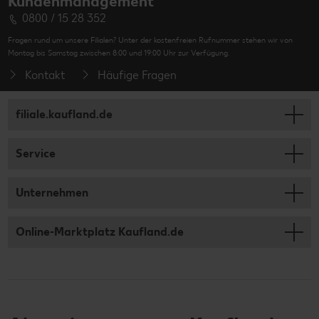
Kundenmanagement
0800 / 15 28 352
Fragen rund um unsere Filialen? Unter der kostenfreien Rufnummer stehen wir von
Montag bis Samstag zwischen 8:00 und 19:00 Uhr zur Verfügung.
Kontakt
Häufige Fragen
filiale.kaufland.de
Service
Unternehmen
Online-Marktplatz Kaufland.de