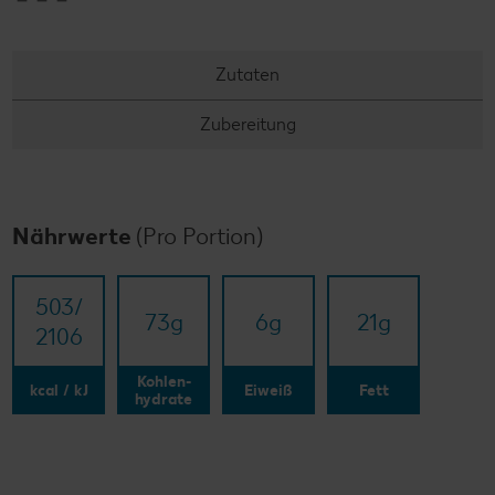
Zutaten
Zubereitung
Nährwerte
(Pro Portion)
503/​
73
g
6
g
21
g
2106
Kohlen-
kcal / kJ
Eiweiß
Fett
hydrate