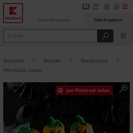
Online-Marktplatz
Filial-Angebote
Springe zu
Hauptinhalt
Footer
Startseite
Rezepte
Rezeptsuche
Schwebender Seitenbereich
Mini-Kürbis-Gugels
per Pinterest teilen