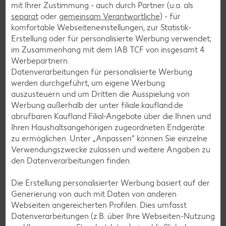
Weitere interessante
mit Ihrer Zustimmung - auch durch Partner (u.a. als
Rezeptkategorien
separat
oder
gemeinsam Verantwortliche
) - für
komfortable Webseiteneinstellungen, zur Statistik-
Erstellung oder für personalisierte Werbung verwendet;
im Zusammenhang mit dem IAB TCF von insgesamt
4
Werbepartnern.
Burger-Rezepte
Datenverarbeitungen für personalisierte Werbung
werden durchgeführt, um eigene Werbung
Pizza-Rezepte
auszusteuern und um Dritten die Ausspielung von
Pasta-Rezepte
Werbung außerhalb der unter filiale.kaufland.de
abrufbaren Kaufland Filial-Angebote über die Ihnen und
Sushi-Rezepte
Ihren Haushaltsangehörigen zugeordneten Endgeräte
Raclette-Rezepte
zu ermöglichen. Unter „Anpassen“ können Sie einzelne
Verwendungszwecke zulassen und weitere Angaben zu
Flammkuchen-Rezepte
den Datenverarbeitungen finden.
Frühstücksrezepte
Die Erstellung personalisierter Werbung basiert auf der
Generierung von auch mit Daten von anderen
Salat-Rezepte
Webseiten angereicherten Profilen. Dies umfasst
Datenverarbeitungen (z.B. über Ihre Webseiten-Nutzung
Spargel-Rezepte