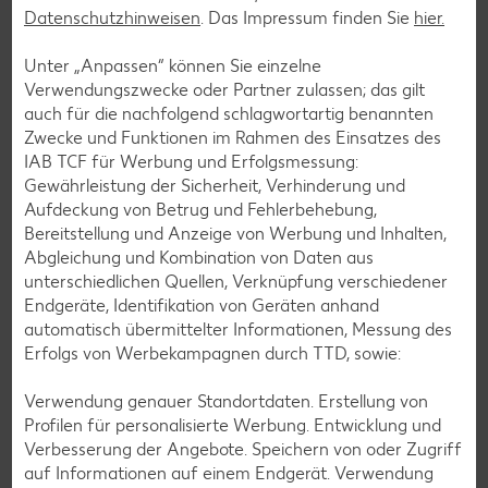
Datenschutzhinweisen
. Das Impressum finden Sie
hier.
Smoothie-Rezepte
Unter „Anpassen“ können Sie einzelne
Bowle-Rezepte
Verwendungszwecke oder Partner zulassen; das gilt
Cocktail-Rezepte
auch für die nachfolgend schlagwortartig benannten
Zwecke und Funktionen im Rahmen des Einsatzes des
Avocado-Rezepte
IAB TCF für Werbung und Erfolgsmessung:
Erdbeer-Rezepte
Gewährleistung der Sicherheit, Verhinderung und
Aufdeckung von Betrug und Fehlerbehebung,
Blaubeer-Rezepte
Bereitstellung und Anzeige von Werbung und Inhalten,
Bananen-Rezepte
Abgleichung und Kombination von Daten aus
unterschiedlichen Quellen, Verknüpfung verschiedener
Endgeräte, Identifikation von Geräten anhand
automatisch übermittelter Informationen, Messung des
Erfolgs von Werbekampagnen durch TTD, sowie:
Zurück zu allen Rezepten
Verwendung genauer Standortdaten. Erstellung von
Profilen für personalisierte Werbung. Entwicklung und
Verbesserung der Angebote. Speichern von oder Zugriff
auf Informationen auf einem Endgerät. Verwendung