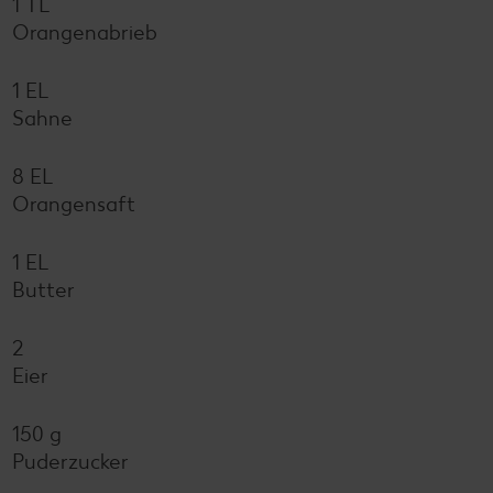
1 TL
Orangenabrieb
1 EL
Sahne
8 EL
Orangensaft
1 EL
Butter
2
Eier
150 g
Puderzucker