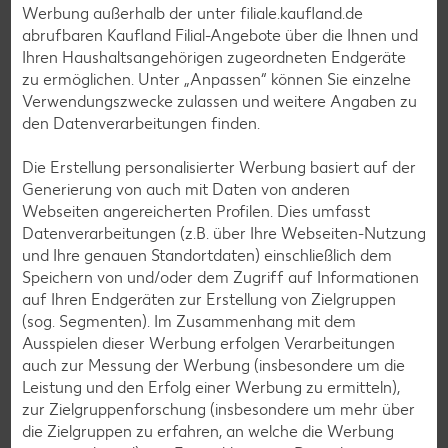
Salat-Rezepte
Werbung außerhalb der unter filiale.kaufland.de
abrufbaren Kaufland Filial-Angebote über die Ihnen und
Spargel-Rezepte
Ihren Haushaltsangehörigen zugeordneten Endgeräte
Fleisch-Rezepte
zu ermöglichen. Unter „Anpassen“ können Sie einzelne
Verwendungszwecke zulassen und weitere Angaben zu
Fisch-Rezepte
den Datenverarbeitungen finden.
Geflügel-Rezepte
Die Erstellung personalisierter Werbung basiert auf der
Lamm-Rezepte
Generierung von auch mit Daten von anderen
Grill-Rezepte
Webseiten angereicherten Profilen. Dies umfasst
Datenverarbeitungen (z.B. über Ihre Webseiten-Nutzung
und Ihre genauen Standortdaten) einschließlich dem
Muffin-Rezepte
Speichern von und/oder dem Zugriff auf Informationen
auf Ihren Endgeräten zur Erstellung von Zielgruppen
Apfelkuchen-Rezepte
(sog. Segmenten). Im Zusammenhang mit dem
Schokokuchen-Rezepte
Ausspielen dieser Werbung erfolgen Verarbeitungen
auch zur Messung der Werbung (insbesondere um die
Torten-Rezepte
Leistung und den Erfolg einer Werbung zu ermitteln),
Eis-Rezepte
zur Zielgruppenforschung (insbesondere um mehr über
die Zielgruppen zu erfahren, an welche die Werbung
Pfannkuchen-Rezepte