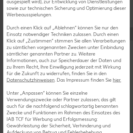
ausgespielt wird), zur Entwicklung von Dienstleistungen
Plätzchen-Rezepte
sowie zur technischen Sicherung und Optimierung dieser
Werbeausspielungen.
Smoothie-Rezepte
Durch einen Klick auf „Ablehnen“ können Sie nur den
Einsatz notwendiger Techniken zulassen. Durch einen
Bowle-Rezepte
Klick auf „Zustimmen“ stimmen Sie allen Verarbeitungen
Cocktail-Rezepte
zu sämtlichen vorgenannten Zwecken unter Einbindung
sämtlicher genannten Partner zu. Weitere
Avocado-Rezepte
Informationen, auch zur Speicherdauer der Daten und
Erdbeer-Rezepte
zu Ihrem Recht, Ihre Einwilligung jederzeit mit Wirkung
für die Zukunft zu widerrufen, finden Sie in den
Blaubeer-Rezepte
Datenschutzhinweisen
. Das Impressum finden Sie
hier.
Bananen-Rezepte
Unter „Anpassen“ können Sie einzelne
Verwendungszwecke oder Partner zulassen; das gilt
auch für die nachfolgend schlagwortartig benannten
Zwecke und Funktionen im Rahmen des Einsatzes des
Zurück zu allen Rezepten
IAB TCF für Werbung und Erfolgsmessung:
Gewährleistung der Sicherheit, Verhinderung und
Aufdeckung von Betrug und Fehlerbehebung,