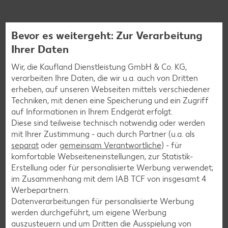
Weitere interessante
Bevor es weitergeht: Zur Verarbeitung
Rezeptkategorien
Ihrer Daten
Wir, die Kaufland Dienstleistung GmbH & Co. KG,
verarbeiten Ihre Daten, die wir u.a. auch von Dritten
erheben, auf unseren Webseiten mittels verschiedener
Burger-Rezepte
Techniken, mit denen eine Speicherung und ein Zugriff
auf Informationen in Ihrem Endgerät erfolgt.
Pizza-Rezepte
Diese sind teilweise technisch notwendig oder werden
Pasta-Rezepte
mit Ihrer Zustimmung - auch durch Partner (u.a. als
separat
oder
gemeinsam Verantwortliche
) - für
Sushi-Rezepte
komfortable Webseiteneinstellungen, zur Statistik-
Raclette-Rezepte
Erstellung oder für personalisierte Werbung verwendet;
im Zusammenhang mit dem IAB TCF von insgesamt
4
Flammkuchen-Rezepte
Werbepartnern.
Frühstücksrezepte
Datenverarbeitungen für personalisierte Werbung
werden durchgeführt, um eigene Werbung
auszusteuern und um Dritten die Ausspielung von