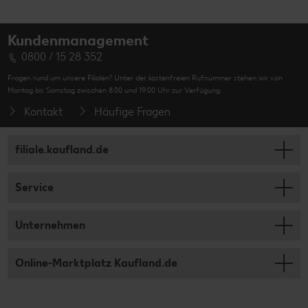
Kundenmanagement
0800 / 15 28 352
Fragen rund um unsere Filialen? Unter der kostenfreien Rufnummer stehen wir von
Montag bis Samstag zwischen 8:00 und 19:00 Uhr zur Verfügung.
Kontakt
Häufige Fragen
filiale.kaufland.de
Service
Unternehmen
Online-Marktplatz Kaufland.de