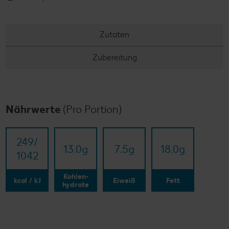
Zutaten
Zubereitung
Nährwerte
(Pro Portion)
249/​
13.0
g
7.5
g
18.0
g
1042
Kohlen-
kcal / kJ
Eiweiß
Fett
hydrate