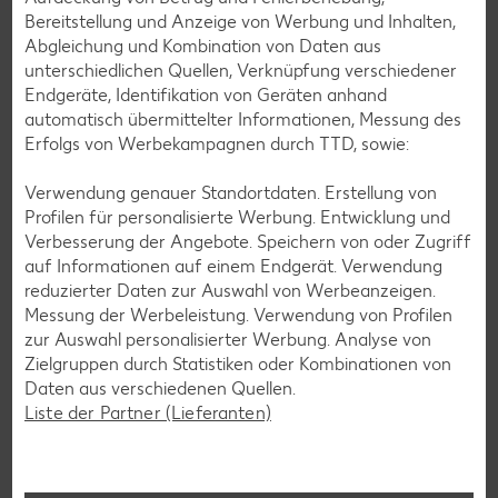
Bereitstellung und Anzeige von Werbung und Inhalten,
Abgleichung und Kombination von Daten aus
unterschiedlichen Quellen, Verknüpfung verschiedener
Endgeräte, Identifikation von Geräten anhand
automatisch übermittelter Informationen, Messung des
Erfolgs von Werbekampagnen durch TTD, sowie:
Verwendung genauer Standortdaten. Erstellung von
Profilen für personalisierte Werbung. Entwicklung und
Verbesserung der Angebote. Speichern von oder Zugriff
auf Informationen auf einem Endgerät. Verwendung
reduzierter Daten zur Auswahl von Werbeanzeigen.
Messung der Werbeleistung. Verwendung von Profilen
Glutenfreie Rezepte
zur Auswahl personalisierter Werbung. Analyse von
Zielgruppen durch Statistiken oder Kombinationen von
Wer auf Gluten verzichtet, muss nicht automatisch auf
Daten aus verschiedenen Quellen.
Vielfalt und Geschmack verzichten. Ob süß oder herzhaft –
Liste der Partner (Lieferanten)
mit unseren glutenfreien Rezepten zauberst du dir Gerichte,
die nicht nur verträglich, sondern auch richtig lecker sind.