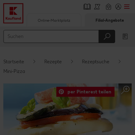
Online-Marktplatz
Filial-Angebote
Springe zu
Hauptinhalt
Footer
Startseite
Rezepte
Rezeptsuche
Schwebender Seitenbereich
Mini-Pizza
per Pinterest teilen