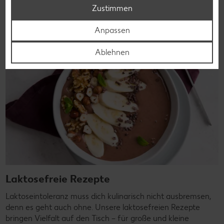
Rezepte entdecken
Zustimmen
Anpassen
Ablehnen
Laktosefreie Rezepte
Laktoseintoleranz muss dich kulinarisch nicht ausbremsen,
denn es geht auch ohne. Unsere laktosefreien Rezepte
bringen Vielfalt auf den Tisch – für große und kleine