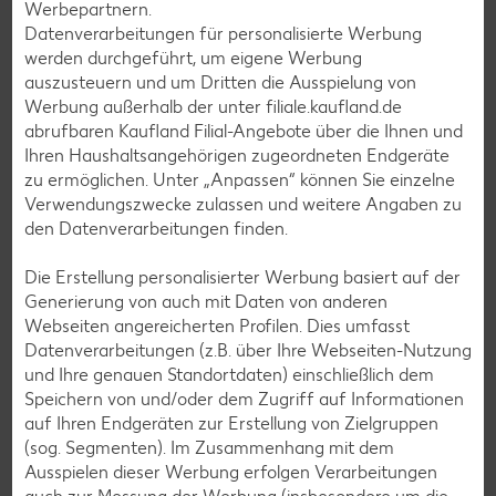
Werbepartnern.
Apfelkuchen-Rezepte
Datenverarbeitungen für personalisierte Werbung
werden durchgeführt, um eigene Werbung
Schokokuchen-Rezepte
auszusteuern und um Dritten die Ausspielung von
Torten-Rezepte
Werbung außerhalb der unter filiale.kaufland.de
abrufbaren Kaufland Filial-Angebote über die Ihnen und
Eis-Rezepte
Ihren Haushaltsangehörigen zugeordneten Endgeräte
Pfannkuchen-Rezepte
zu ermöglichen. Unter „Anpassen“ können Sie einzelne
Verwendungszwecke zulassen und weitere Angaben zu
Plätzchen-Rezepte
den Datenverarbeitungen finden.
Die Erstellung personalisierter Werbung basiert auf der
Smoothie-Rezepte
Generierung von auch mit Daten von anderen
Bowle-Rezepte
Webseiten angereicherten Profilen. Dies umfasst
Datenverarbeitungen (z.B. über Ihre Webseiten-Nutzung
Cocktail-Rezepte
und Ihre genauen Standortdaten) einschließlich dem
Avocado-Rezepte
Speichern von und/oder dem Zugriff auf Informationen
auf Ihren Endgeräten zur Erstellung von Zielgruppen
Erdbeer-Rezepte
(sog. Segmenten). Im Zusammenhang mit dem
Blaubeer-Rezepte
Ausspielen dieser Werbung erfolgen Verarbeitungen