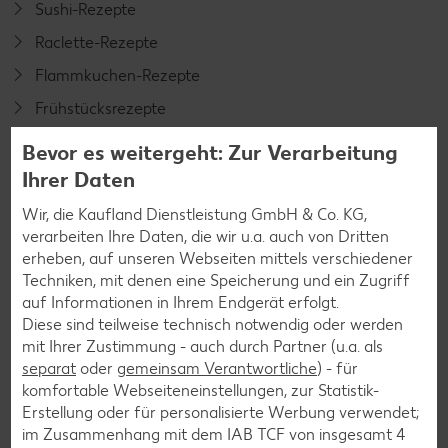
Sushi-Rezepte
Raclette-Rezepte
Flammkuchen-Rezepte
Frühstücksrezepte
Bevor es weitergeht: Zur Verarbeitung
Salat-Rezepte
Ihrer Daten
Spargel-Rezepte
Wir, die Kaufland Dienstleistung GmbH & Co. KG,
verarbeiten Ihre Daten, die wir u.a. auch von Dritten
Fleisch-Rezepte
erheben, auf unseren Webseiten mittels verschiedener
Fisch-Rezepte
Techniken, mit denen eine Speicherung und ein Zugriff
auf Informationen in Ihrem Endgerät erfolgt.
Geflügel-Rezepte
Diese sind teilweise technisch notwendig oder werden
Lamm-Rezepte
mit Ihrer Zustimmung - auch durch Partner (u.a. als
separat
oder
gemeinsam Verantwortliche
) - für
Grill-Rezepte
komfortable Webseiteneinstellungen, zur Statistik-
Erstellung oder für personalisierte Werbung verwendet;
im Zusammenhang mit dem IAB TCF von insgesamt
4
Muffin-Rezepte