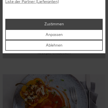
Liste der Partner (Lieferanten)
Laktosefreie Rezepte
Zustimmen
Laktoseintoleranz muss dich kulinarisch nicht ausbremsen,
denn es geht auch ohne. Unsere laktosefreien Rezepte
Anpassen
bringen Vielfalt auf den Tisch – für große und kleine
Genießer, für die Lunchbox oder das Abendessen.
Ablehnen
Rezepte entdecken