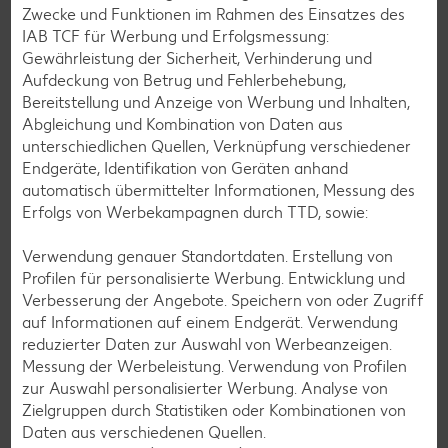
Zwecke und Funktionen im Rahmen des Einsatzes des
Glutenfreie Rezepte
IAB TCF für Werbung und Erfolgsmessung:
Gewährleistung der Sicherheit, Verhinderung und
Wer auf Gluten verzichtet, muss nicht automatisch auf
Aufdeckung von Betrug und Fehlerbehebung,
Vielfalt und Geschmack verzichten. Ob süß oder herzhaft –
Bereitstellung und Anzeige von Werbung und Inhalten,
mit unseren glutenfreien Rezepten zauberst du dir Gerichte,
Abgleichung und Kombination von Daten aus
die nicht nur verträglich, sondern auch richtig lecker sind.
unterschiedlichen Quellen, Verknüpfung verschiedener
Rezepte entdecken
Endgeräte, Identifikation von Geräten anhand
automatisch übermittelter Informationen, Messung des
Erfolgs von Werbekampagnen durch TTD, sowie:
Verwendung genauer Standortdaten. Erstellung von
Profilen für personalisierte Werbung. Entwicklung und
Verbesserung der Angebote. Speichern von oder Zugriff
auf Informationen auf einem Endgerät. Verwendung
reduzierter Daten zur Auswahl von Werbeanzeigen.
Messung der Werbeleistung. Verwendung von Profilen
zur Auswahl personalisierter Werbung. Analyse von
Zielgruppen durch Statistiken oder Kombinationen von
Daten aus verschiedenen Quellen.