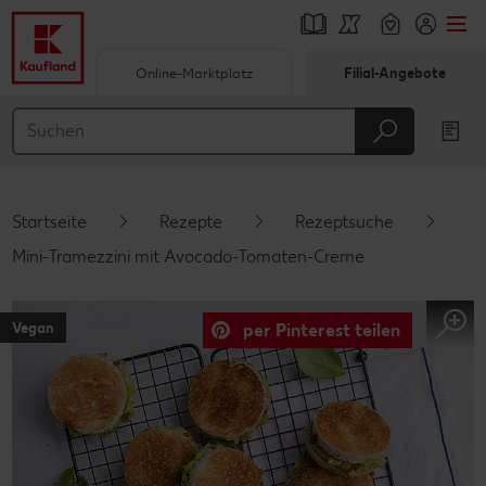
Online-Marktplatz
Filial-Angebote
Springe zu
Hauptinhalt
Footer
Startseite
Rezepte
Rezeptsuche
Schwebender Seitenbereich
Mini-Tramezzini mit Avocado-Tomaten-Creme
Vegan
per Pinterest teilen