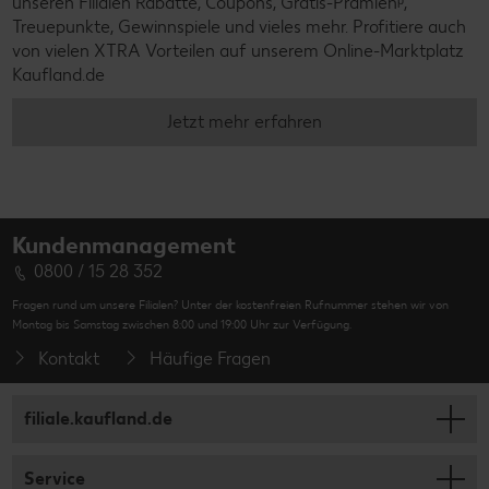
unseren Filialen Rabatte, Coupons, Gratis-Prämienᵖ,
Treuepunkte, Gewinnspiele und vieles mehr. Profitiere auch
von vielen XTRA Vorteilen auf unserem Online-Marktplatz
Kaufland.de
Jetzt mehr erfahren
Kundenmanagement
0800 / 15 28 352
Fragen rund um unsere Filialen? Unter der kostenfreien Rufnummer stehen wir von
Montag bis Samstag zwischen 8:00 und 19:00 Uhr zur Verfügung.
Kontakt
Häufige Fragen
filiale.kaufland.de
Service