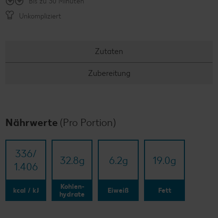
Bis zu 30 Minuten
Unkompliziert
Zutaten
Zubereitung
Nährwerte
(Pro Portion)
336/​
32.8
g
6.2
g
19.0
g
1.406
Kohlen-
kcal / kJ
Eiweiß
Fett
hydrate