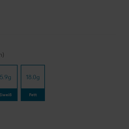
n)
5.9
g
18.0
g
Eiweiß
Fett