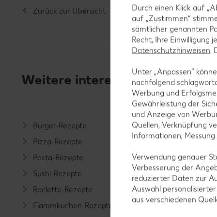
Durch einen Klick auf „A
Zurück zur Übersicht
auf „Zustimmen“ stimme
sämtlicher genannten Pa
Recht, Ihre Einwilligung 
Datenschutzhinweisen
.
Unter „Anpassen“ können
Weitere interessante Rezeptka
nachfolgend schlagwort
Werbung und Erfolgsme
Gewährleistung der Sich
und Anzeige von Werbun
Quellen, Verknüpfung ve
Burger-Rezepte
Salat-R
Informationen, Messung
Pizza-Rezepte
Spargel
Verwendung genauer Stan
Pasta-Rezepte
Fleisch-
Verbesserung der Angeb
Sushi-Rezepte
Fisch-R
reduzierter Daten zur A
Auswahl personalisierte
Raclette-Rezepte
Geflüge
aus verschiedenen Quel
Flammkuchen-Rezepte
Lamm-R