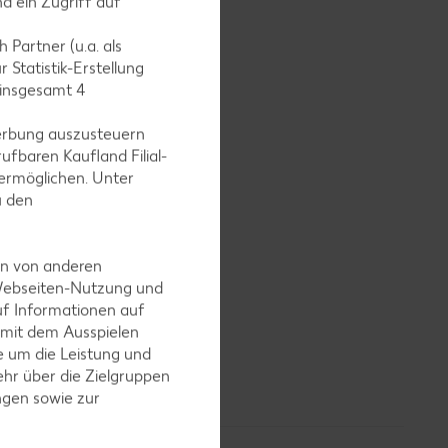
d ein Zugriff auf
nd
 Partner (u.a. als
nsten.
 Statistik-Erstellung
cheln
 insgesamt
4
erbung auszusteuern
ufbaren Kaufland Filial-
ermöglichen. Unter
u den
 Pfeffer
en von anderen
 Webseiten-Nutzung und
uf Informationen auf
 mit dem Ausspielen
che
 um die Leistung und
hr über die Zielgruppen
ngen sowie zur