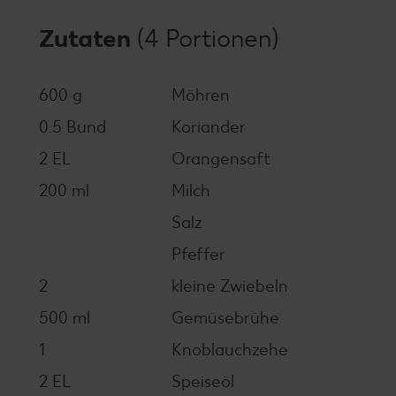
Zutaten
(4 Portionen)
600 g
Möhren
0.5 Bund
Koriander
2 EL
Orangensaft
200 ml
Milch
Salz
Pfeffer
2
kleine Zwiebeln
500 ml
Gemüsebrühe
1
Knoblauchzehe
2 EL
Speiseöl