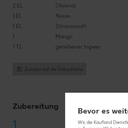
2 EL
Olivenöl
1 EL
Nüsse
1 EL
Zitronensaft
1
Mango
1 TL
geriebener Ingwer
Zutaten auf die Einkaufsliste
Zubereitung
Bevor es weit
1
Wir, die Kaufland Dienst