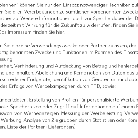
blehnen“ können Sie nur den Einsatz notwendiger Techniken zul
n Sie allen Verarbeitungen zu sämtlichen vorgenannten Zweck
rtner zu. Weitere Informationen, auch zur Speicherdauer der 
jederzeit mit Wirkung für die Zukunft zu widerrufen, finden Sie 
 Das Impressum finden Sie
hier.
 Sie einzelne Verwendungszwecke oder Partner zulassen; das g
tegorien
artig benannten Zwecke und Funktionen im Rahmen des Einsatz
ssung:
erheit, Verhinderung und Aufdeckung von Betrug und Fehlerbeh
g und Inhalten, Abgleichung und Kombination von Daten aus u
rschiedener Endgeräte, Identifikation von Geräten anhand aut
ezepte
Muffin-Rezepte
 des Erfolgs von Werbekampagnen durch TTD, sowie:
-Rezepte
Apfelkuchen-Rezepte
dortdaten. Erstellung von Profilen für personalisierte Werbu
Rezepte
Schokokuchen-Rezepte
ote. Speichern von oder Zugriff auf Informationen auf einem
ezepte
Torten-Rezepte
uswahl von Werbeanzeigen. Messung der Werbeleistung. Verwe
r Werbung. Analyse von Zielgruppen durch Statistiken oder Ko
l-Rezepte
Eis-Rezepte
len.
Liste der Partner (Lieferanten)
ezepte
Pfannkuchen-Rezepte