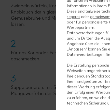
auf unseren Webseiten m
Zwiebeln würfeln, Knoblauch zerdrücken. Möhr
Informationen in Ihrem E
Diese sind teilweise tec
Knoblauch darin glasig dünsten. Möhrenwürfel
separat
oder
gemeinsam 
Gemüsebrühe und Milch angießen, mit Salz und
oder für personalisier
lassen.
Werbepartnern.
Datenverarbeitungen fü
und um Dritten die Aussp
2
Angebote über die Ihne
„Anpassen“ können Sie 
Für das Koriander-Pesto Koriander waschen, mit
Datenverarbeitungen fi
abschmecken.
Die Erstellung personal
Webseiten angereicherte
3
Ihre genauen Standortda
Ihren Endgeräten zur Er
Suppe pürieren, mit Salz und Pfeffer würzen 
dieser Werbung erfolge
den Erfolg einer Werbun
Mangowürfel in der Suppe erhitzen. Suppe mit 
zu erfahren, an welche d
technischen Sicherung 