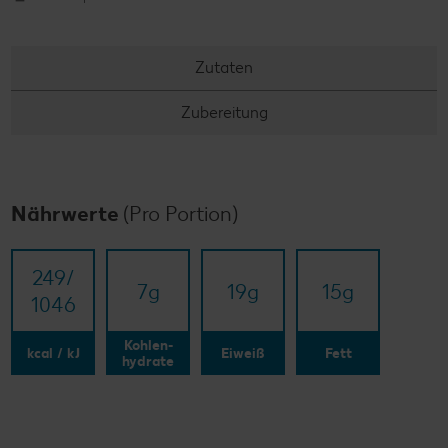
Zutaten
Zubereitung
Nährwerte
(Pro Portion)
249/​
7
g
19
g
15
g
1046
Kohlen-
kcal / kJ
Eiweiß
Fett
hydrate