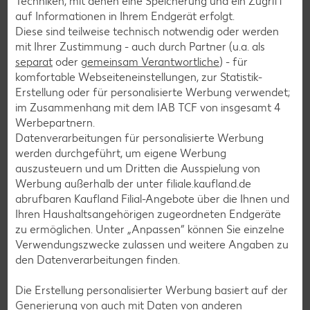
Techniken, mit denen eine Speicherung und ein Zugriff
auf Informationen in Ihrem Endgerät erfolgt.
Diese sind teilweise technisch notwendig oder werden
Salat-Rezepte
mit Ihrer Zustimmung - auch durch Partner (u.a. als
separat
oder
gemeinsam Verantwortliche
) - für
Spargel-Rezepte
komfortable Webseiteneinstellungen, zur Statistik-
Fleisch-Rezepte
Erstellung oder für personalisierte Werbung verwendet;
im Zusammenhang mit dem IAB TCF von insgesamt
4
Fisch-Rezepte
Werbepartnern.
Geflügel-Rezepte
Datenverarbeitungen für personalisierte Werbung
werden durchgeführt, um eigene Werbung
Lamm-Rezepte
auszusteuern und um Dritten die Ausspielung von
Grill-Rezepte
Werbung außerhalb der unter filiale.kaufland.de
abrufbaren Kaufland Filial-Angebote über die Ihnen und
Ihren Haushaltsangehörigen zugeordneten Endgeräte
Muffin-Rezepte
zu ermöglichen. Unter „Anpassen“ können Sie einzelne
Verwendungszwecke zulassen und weitere Angaben zu
Apfelkuchen-Rezepte
den Datenverarbeitungen finden.
Schokokuchen-Rezepte
Die Erstellung personalisierter Werbung basiert auf der
Torten-Rezepte
Generierung von auch mit Daten von anderen