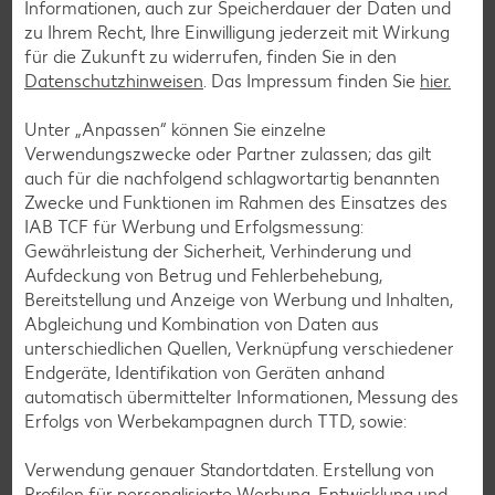
Informationen, auch zur Speicherdauer der Daten und
zu Ihrem Recht, Ihre Einwilligung jederzeit mit Wirkung
für die Zukunft zu widerrufen, finden Sie in den
Datenschutzhinweisen
. Das Impressum finden Sie
hier.
Unter „Anpassen“ können Sie einzelne
Verwendungszwecke oder Partner zulassen; das gilt
auch für die nachfolgend schlagwortartig benannten
Zwecke und Funktionen im Rahmen des Einsatzes des
IAB TCF für Werbung und Erfolgsmessung:
Gewährleistung der Sicherheit, Verhinderung und
Aufdeckung von Betrug und Fehlerbehebung,
Bereitstellung und Anzeige von Werbung und Inhalten,
Abgleichung und Kombination von Daten aus
unterschiedlichen Quellen, Verknüpfung verschiedener
Endgeräte, Identifikation von Geräten anhand
automatisch übermittelter Informationen, Messung des
Glutenfreie Rezepte
Erfolgs von Werbekampagnen durch TTD, sowie:
Wer auf Gluten verzichtet, muss nicht automatisch auf
Vielfalt und Geschmack verzichten. Ob süß oder herzhaft –
Verwendung genauer Standortdaten. Erstellung von
mit unseren glutenfreien Rezepten zauberst du dir Gerichte,
Profilen für personalisierte Werbung. Entwicklung und