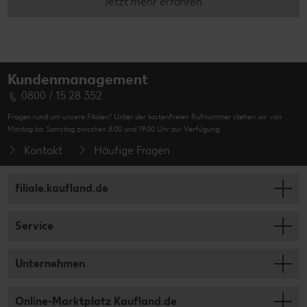
Jetzt mehr erfahren
Kundenmanagement
0800 / 15 28 352
Fragen rund um unsere Filialen? Unter der kostenfreien Rufnummer stehen wir von
Montag bis Samstag zwischen 8:00 und 19:00 Uhr zur Verfügung.
Kontakt
Häufige Fragen
filiale.kaufland.de
Service
Unternehmen
Online-Marktplatz Kaufland.de