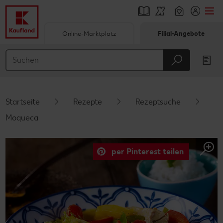
Online-Marktplatz
Filial-Angebote
Springe zu
Hauptinhalt
Footer
Startseite
Rezepte
Rezeptsuche
Schwebender Seitenbereich
Moqueca
per Pinterest teilen