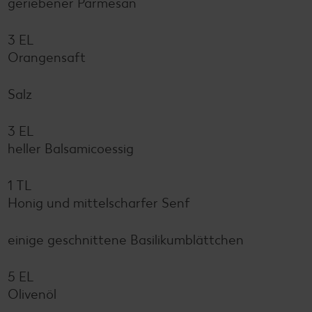
geriebener Parmesan
3 EL
Orangensaft
Salz
3 EL
heller Balsamicoessig
1 TL
Honig und mittelscharfer Senf
einige geschnittene Basilikumblättchen
5 EL
Olivenöl