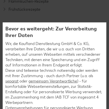
Flammkuchen-Rezepte
Frühstücksrezepte
Salat-Rezepte
Bevor es weitergeht: Zur Verarbeitung
Spargel-Rezepte
Ihrer Daten
Fleisch-Rezepte
Wir, die Kaufland Dienstleistung GmbH & Co. KG,
verarbeiten Ihre Daten, die wir u.a. auch von Dritten
Fisch-Rezepte
erheben, auf unseren Webseiten mittels verschiedener
Geflügel-Rezepte
Techniken, mit denen eine Speicherung und ein Zugriff
auf Informationen in Ihrem Endgerät erfolgt.
Lamm-Rezepte
Diese sind teilweise technisch notwendig oder werden
Grill-Rezepte
mit Ihrer Zustimmung - auch durch Partner (u.a. als
separat
oder
gemeinsam Verantwortliche
) - für
komfortable Webseiteneinstellungen, zur Statistik-
Muffin-Rezepte
Erstellung oder für personalisierte Werbung verwendet;
im Zusammenhang mit dem IAB TCF von insgesamt
4
Apfelkuchen-Rezepte
Werbepartnern.
Schokokuchen-Rezepte
Datenverarbeitungen für personalisierte Werbung