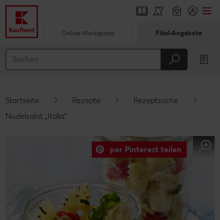
Online-Marktplatz
Filial-Angebote
Springe zu
Hauptinhalt
Footer
Startseite
Rezepte
Rezeptsuche
Schwebender Seitenbereich
Nudelsalat „Italia“
per Pinterest teilen