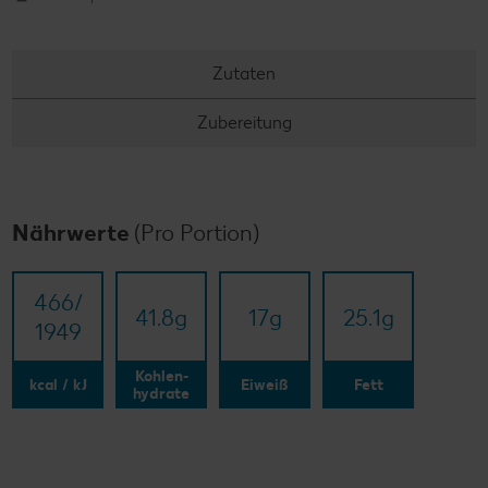
Zutaten
Zubereitung
Nährwerte
(Pro Portion)
466/​
41.8
g
17
g
25.1
g
1949
Kohlen-
kcal / kJ
Eiweiß
Fett
hydrate