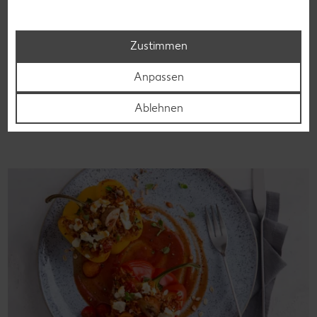
Laktosefreie Rezepte
Laktoseintoleranz muss dich kulinarisch nicht ausbremsen,
denn es geht auch ohne. Unsere laktosefreien Rezepte
Zustimmen
bringen Vielfalt auf den Tisch – für große und kleine
Genießer, für die Lunchbox oder das Abendessen.
Anpassen
Rezepte entdecken
Ablehnen