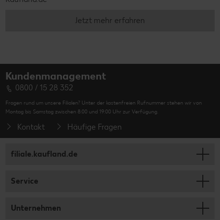
Jetzt mehr erfahren
Kundenmanagement
0800 / 15 28 352
Fragen rund um unsere Filialen? Unter der kostenfreien Rufnummer stehen wir von
Montag bis Samstag zwischen 8:00 und 19:00 Uhr zur Verfügung.
Kontakt
Häufige Fragen
filiale.kaufland.de
Service
Unternehmen