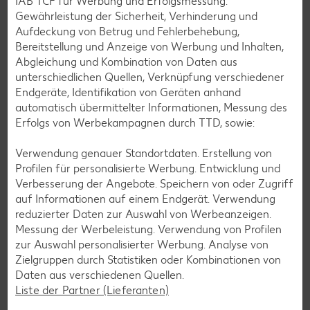
IAB TCF für Werbung und Erfolgsmessung:
Vielfalt und Geschmack verzichten. Ob süß oder herzhaft –
Gewährleistung der Sicherheit, Verhinderung und
mit unseren glutenfreien Rezepten zauberst du dir Gerichte,
Aufdeckung von Betrug und Fehlerbehebung,
die nicht nur verträglich, sondern auch richtig lecker sind.
Bereitstellung und Anzeige von Werbung und Inhalten,
Abgleichung und Kombination von Daten aus
Rezepte entdecken
unterschiedlichen Quellen, Verknüpfung verschiedener
Endgeräte, Identifikation von Geräten anhand
automatisch übermittelter Informationen, Messung des
Erfolgs von Werbekampagnen durch TTD, sowie:
Verwendung genauer Standortdaten. Erstellung von
Profilen für personalisierte Werbung. Entwicklung und
Verbesserung der Angebote. Speichern von oder Zugriff
auf Informationen auf einem Endgerät. Verwendung
reduzierter Daten zur Auswahl von Werbeanzeigen.
Messung der Werbeleistung. Verwendung von Profilen
zur Auswahl personalisierter Werbung. Analyse von
Zielgruppen durch Statistiken oder Kombinationen von
Daten aus verschiedenen Quellen.
Liste der Partner (Lieferanten)