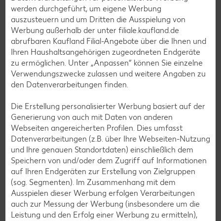
werden durchgeführt, um eigene Werbung
Torten-Rezepte
auszusteuern und um Dritten die Ausspielung von
Eis-Rezepte
Werbung außerhalb der unter filiale.kaufland.de
abrufbaren Kaufland Filial-Angebote über die Ihnen und
Pfannkuchen-Rezepte
Ihren Haushaltsangehörigen zugeordneten Endgeräte
Plätzchen-Rezepte
zu ermöglichen. Unter „Anpassen“ können Sie einzelne
Verwendungszwecke zulassen und weitere Angaben zu
den Datenverarbeitungen finden.
Smoothie-Rezepte
Die Erstellung personalisierter Werbung basiert auf der
Bowle-Rezepte
Generierung von auch mit Daten von anderen
Cocktail-Rezepte
Webseiten angereicherten Profilen. Dies umfasst
Datenverarbeitungen (z.B. über Ihre Webseiten-Nutzung
Avocado-Rezepte
und Ihre genauen Standortdaten) einschließlich dem
Erdbeer-Rezepte
Speichern von und/oder dem Zugriff auf Informationen
auf Ihren Endgeräten zur Erstellung von Zielgruppen
Blaubeer-Rezepte
(sog. Segmenten). Im Zusammenhang mit dem
Bananen-Rezepte
Ausspielen dieser Werbung erfolgen Verarbeitungen
auch zur Messung der Werbung (insbesondere um die
Leistung und den Erfolg einer Werbung zu ermitteln),