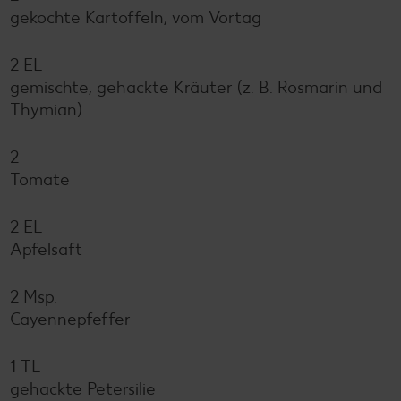
gekochte Kartoffeln, vom Vortag
2 EL
gemischte, gehackte Kräuter (z. B. Rosmarin und
Thymian)
2
Tomate
2 EL
Apfelsaft
2 Msp.
Cayennepfeffer
1 TL
gehackte Petersilie