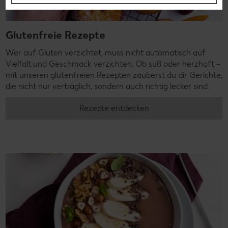
Glutenfreie Rezepte
Wer auf Gluten verzichtet, muss nicht automatisch auf
Vielfalt und Geschmack verzichten. Ob süß oder herzhaft –
mit unseren glutenfreien Rezepten zauberst du dir Gerichte,
die nicht nur verträglich, sondern auch richtig lecker sind.
Rezepte entdecken