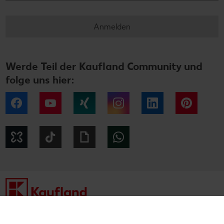
Anmelden
Werde Teil der Kaufland Community und
folge uns hier:
Facebook
YouTube
Xing
Instagram
LinkedIn
Pintere
Kununu
Tiktok
Giphy
WhatsApp
Impressum
Datenschutzhinweise
Cookie-Hinweise