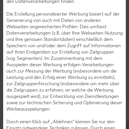
den Datenverarbeitungen finden.
Pasta-Rezepte
Die Erstellung personalisierter Werbung basiert auf der
Sushi-Rezepte
Generierung von auch mit Daten von anderen
Raclette-Rezepte
Webseiten angereicherten Profilen. Dies umfasst
Datenverarbeitungen (z.B. über Ihre Webseiten-Nutzung
Flammkuchen-Rezepte
und Ihre genauen Standortdaten) einschließlich dem
Frühstücksrezepte
Speichern von und/oder dem Zugriff auf Informationen
auf Ihren Endgeräten zur Erstellung von Zielgruppen
(sog. Segmenten). Im Zusammenhang mit dem
Salat-Rezepte
Ausspielen dieser Werbung erfolgen Verarbeitungen
auch zur Messung der Werbung (insbesondere um die
Spargel-Rezepte
Leistung und den Erfolg einer Werbung zu ermitteln),
Fleisch-Rezepte
zur Zielgruppenforschung (insbesondere um mehr über
die Zielgruppen zu erfahren, an welche die Werbung
Fisch-Rezepte
ausgespielt wird), zur Entwicklung von Dienstleistungen
Geflügel-Rezepte
sowie zur technischen Sicherung und Optimierung dieser
Werbeausspielungen.
Lamm-Rezepte
Grill-Rezepte
Durch einen Klick auf „Ablehnen“ können Sie nur den
Einsatz notwendiger Techniken zulassen. Durch einen