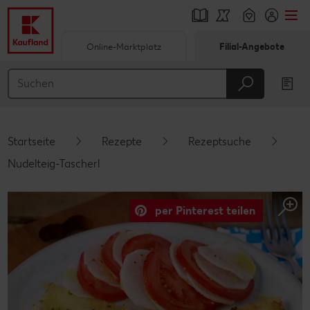
Online-Marktplatz
Filial-Angebote
Springe zu
Hauptinhalt
Footer
Startseite
Rezepte
Rezeptsuche
Schwebender Seitenbereich
Nudelteig-Tascherl
per Pinterest teilen