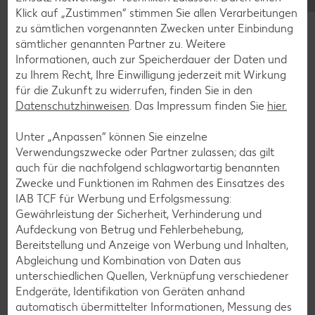
Klick auf „Zustimmen“ stimmen Sie allen Verarbeitungen
Muffin-Rezepte
zu sämtlichen vorgenannten Zwecken unter Einbindung
sämtlicher genannten Partner zu. Weitere
Apfelkuchen-Rezepte
Informationen, auch zur Speicherdauer der Daten und
Schokokuchen-Rezepte
zu Ihrem Recht, Ihre Einwilligung jederzeit mit Wirkung
für die Zukunft zu widerrufen, finden Sie in den
Torten-Rezepte
Datenschutzhinweisen
. Das Impressum finden Sie
hier.
Eis-Rezepte
Unter „Anpassen“ können Sie einzelne
Pfannkuchen-Rezepte
Verwendungszwecke oder Partner zulassen; das gilt
Plätzchen-Rezepte
auch für die nachfolgend schlagwortartig benannten
Zwecke und Funktionen im Rahmen des Einsatzes des
IAB TCF für Werbung und Erfolgsmessung:
Smoothie-Rezepte
Gewährleistung der Sicherheit, Verhinderung und
Aufdeckung von Betrug und Fehlerbehebung,
Bowle-Rezepte
Bereitstellung und Anzeige von Werbung und Inhalten,
Cocktail-Rezepte
Abgleichung und Kombination von Daten aus
unterschiedlichen Quellen, Verknüpfung verschiedener
Avocado-Rezepte
Endgeräte, Identifikation von Geräten anhand
Erdbeer-Rezepte
automatisch übermittelter Informationen, Messung des