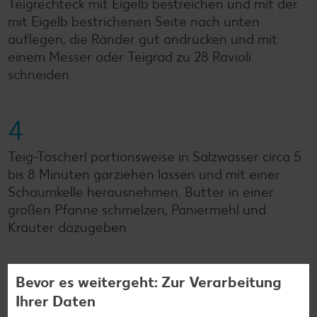
Teigrechteck mit Eigelb bestreichen und mit der
mit Eigelb bestrichenen Seite nach unten
auflegen, die Ränder gut andrücken und mit
einem Messer oder Teigrad zu 28 Ravioli
schneiden.
4
Teig-Tascherl portionsweise in Salzwasser circa 5
bis 8 Minuten garziehen lassen und mit einer
Schaumkelle herausnehmen. Butter in einer
großen Pfanne schmelzen, Paniermehl und
Kräuter dazugeben.
5
Bevor es weitergeht: Zur Verarbeitung
Ihrer Daten
Teig-Tascherl in der Butter-Paniermehl-Mischung