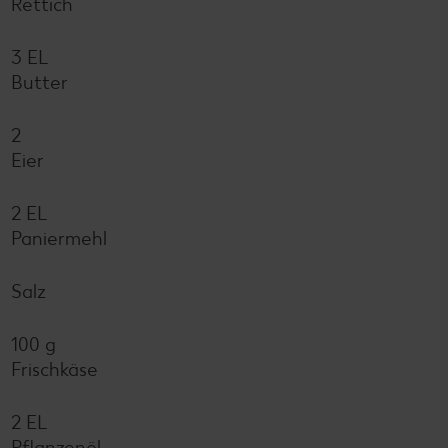
Rettich
3 EL
Butter
2
Eier
2 EL
Paniermehl
Salz
100 g
Frischkäse
2 EL
Pflanzenöl