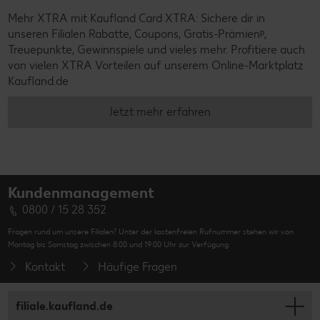
Mehr XTRA mit Kaufland Card XTRA: Sichere dir in
unseren Filialen Rabatte, Coupons, Gratis-Prämienᵖ,
Treuepunkte, Gewinnspiele und vieles mehr. Profitiere auch
von vielen XTRA Vorteilen auf unserem Online-Marktplatz
Kaufland.de
Jetzt mehr erfahren
Kundenmanagement
0800 / 15 28 352
Fragen rund um unsere Filialen? Unter der kostenfreien Rufnummer stehen wir von
Montag bis Samstag zwischen 8:00 und 19:00 Uhr zur Verfügung.
Kontakt
Häufige Fragen
filiale.kaufland.de