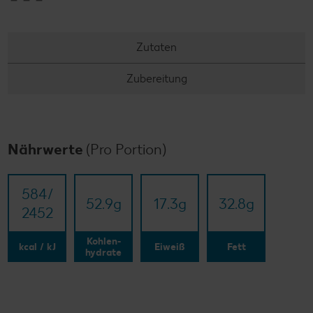
Zutaten
Zubereitung
Nährwerte
(Pro Portion)
584/​
52.9
g
17.3
g
32.8
g
2452
Kohlen-
kcal / kJ
Eiweiß
Fett
hydrate