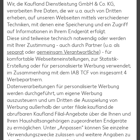
schwenken, auf Teller anrichten und mit Salat
Wir, die Kaufland Dienstleistung GmbH & Co. KG,
verarbeiten Ihre Daten, die wir u.a. auch von Dritten
servieren.
erheben, auf unseren Webseiten mittels verschiedener
Techniken, mit denen eine Speicherung und ein Zugriff
auf Informationen in Ihrem Endgerät erfolgt.
Diese sind teilweise technisch notwendig oder werden
Zurück zur Übersicht
mit Ihrer Zustimmung - auch durch Partner (u.a. als
separat
oder
gemeinsam Verantwortliche
) - für
komfortable Webseiteneinstellungen, zur Statistik-
Erstellung oder für personalisierte Werbung verwendet;
im Zusammenhang mit dem IAB TCF von insgesamt
4
Werbepartnern.
Weitere interessante
Datenverarbeitungen für personalisierte Werbung
werden durchgeführt, um eigene Werbung
Rezeptkategorien
auszusteuern und um Dritten die Ausspielung von
Werbung außerhalb der unter filiale.kaufland.de
abrufbaren Kaufland Filial-Angebote über die Ihnen und
Ihren Haushaltsangehörigen zugeordneten Endgeräte
Burger-Rezepte
zu ermöglichen. Unter „Anpassen“ können Sie einzelne
Verwendungszwecke zulassen und weitere Angaben zu
Pizza-Rezepte