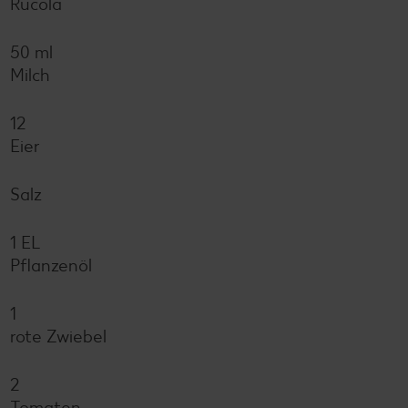
Rucola
50 ml
Milch
12
Eier
Salz
1 EL
Pflanzenöl
1
rote Zwiebel
2
Tomaten