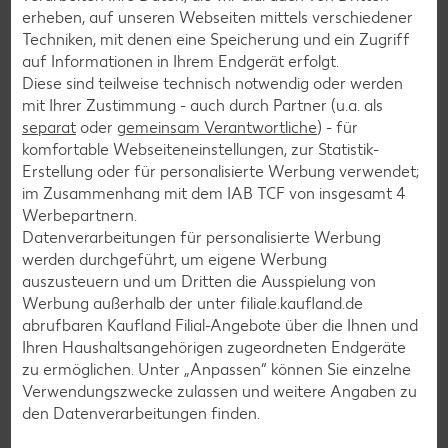
erheben, auf unseren Webseiten mittels verschiedener
Muffin-Rezepte
Techniken, mit denen eine Speicherung und ein Zugriff
auf Informationen in Ihrem Endgerät erfolgt.
Apfelkuchen-Rezepte
Diese sind teilweise technisch notwendig oder werden
Schokokuchen-Rezepte
mit Ihrer Zustimmung - auch durch Partner (u.a. als
separat
oder
gemeinsam Verantwortliche
) - für
Torten-Rezepte
komfortable Webseiteneinstellungen, zur Statistik-
Eis-Rezepte
Erstellung oder für personalisierte Werbung verwendet;
im Zusammenhang mit dem IAB TCF von insgesamt
4
Pfannkuchen-Rezepte
Werbepartnern.
Plätzchen-Rezepte
Datenverarbeitungen für personalisierte Werbung
werden durchgeführt, um eigene Werbung
auszusteuern und um Dritten die Ausspielung von
Smoothie-Rezepte
Werbung außerhalb der unter filiale.kaufland.de
abrufbaren Kaufland Filial-Angebote über die Ihnen und
Bowle-Rezepte
Ihren Haushaltsangehörigen zugeordneten Endgeräte
Cocktail-Rezepte
zu ermöglichen. Unter „Anpassen“ können Sie einzelne
Verwendungszwecke zulassen und weitere Angaben zu
Avocado-Rezepte
den Datenverarbeitungen finden.
Erdbeer-Rezepte