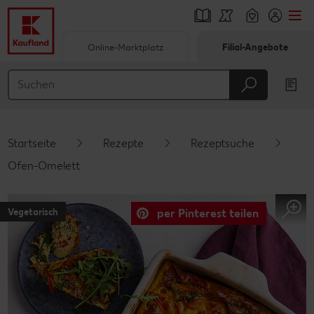
Online-Marktplatz
Filial-Angebote
Springe zu
Hauptinhalt
Footer
Startseite
Rezepte
Rezeptsuche
Schwebender Seitenbereich
Ofen-Omelett
Vegetarisch
per Pinterest teilen