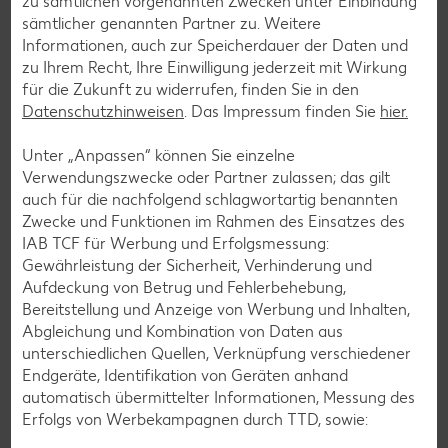
zu sämtlichen vorgenannten Zwecken unter Einbindung
sämtlicher genannten Partner zu. Weitere
Informationen, auch zur Speicherdauer der Daten und
Glutenfreie Rezepte
zu Ihrem Recht, Ihre Einwilligung jederzeit mit Wirkung
für die Zukunft zu widerrufen, finden Sie in den
Wer auf Gluten verzichtet, muss nicht automatisch auf
Datenschutzhinweisen
. Das Impressum finden Sie
hier.
Vielfalt und Geschmack verzichten. Ob süß oder herzhaft –
mit unseren glutenfreien Rezepten zauberst du dir Gerichte,
Unter „Anpassen“ können Sie einzelne
die nicht nur verträglich, sondern auch richtig lecker sind.
Verwendungszwecke oder Partner zulassen; das gilt
auch für die nachfolgend schlagwortartig benannten
Rezepte entdecken
Zwecke und Funktionen im Rahmen des Einsatzes des
IAB TCF für Werbung und Erfolgsmessung:
Gewährleistung der Sicherheit, Verhinderung und
Aufdeckung von Betrug und Fehlerbehebung,
Bereitstellung und Anzeige von Werbung und Inhalten,
Abgleichung und Kombination von Daten aus
unterschiedlichen Quellen, Verknüpfung verschiedener
Endgeräte, Identifikation von Geräten anhand
automatisch übermittelter Informationen, Messung des
Erfolgs von Werbekampagnen durch TTD, sowie: