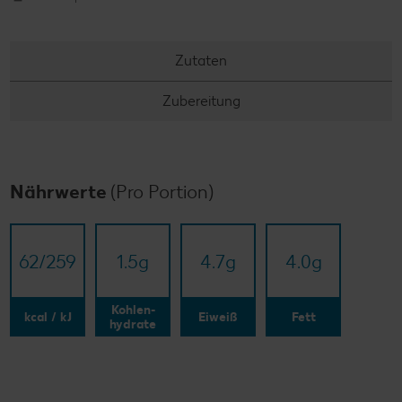
Zutaten
Zubereitung
Nährwerte
(Pro Portion)
62/​259
1.5
g
4.7
g
4.0
g
Kohlen-
kcal / kJ
Eiweiß
Fett
hydrate