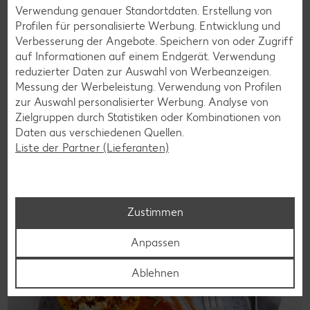
Verwendung genauer Standortdaten. Erstellung von
Profilen für personalisierte Werbung. Entwicklung und
Verbesserung der Angebote. Speichern von oder Zugriff
auf Informationen auf einem Endgerät. Verwendung
reduzierter Daten zur Auswahl von Werbeanzeigen.
Laktosefreie Rezepte
Messung der Werbeleistung. Verwendung von Profilen
zur Auswahl personalisierter Werbung. Analyse von
Laktoseintoleranz muss dich kulinarisch nicht ausbremsen,
Zielgruppen durch Statistiken oder Kombinationen von
denn es geht auch ohne. Unsere laktosefreien Rezepte
Daten aus verschiedenen Quellen.
bringen Vielfalt auf den Tisch – für große und kleine
Liste der Partner (Lieferanten)
Genießer, für die Lunchbox oder das Abendessen.
Rezepte entdecken
Zustimmen
Anpassen
Ablehnen