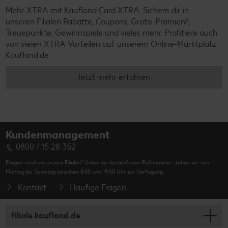
Mehr XTRA mit Kaufland Card XTRA: Sichere dir in
unseren Filialen Rabatte, Coupons, Gratis-Prämienᵖ,
Treuepunkte, Gewinnspiele und vieles mehr. Profitiere auch
von vielen XTRA Vorteilen auf unserem Online-Marktplatz
Kaufland.de
Jetzt mehr erfahren
Kundenmanagement
0800 / 15 28 352
Fragen rund um unsere Filialen? Unter der kostenfreien Rufnummer stehen wir von
Montag bis Samstag zwischen 8:00 und 19:00 Uhr zur Verfügung.
Kontakt
Häufige Fragen
filiale.kaufland.de