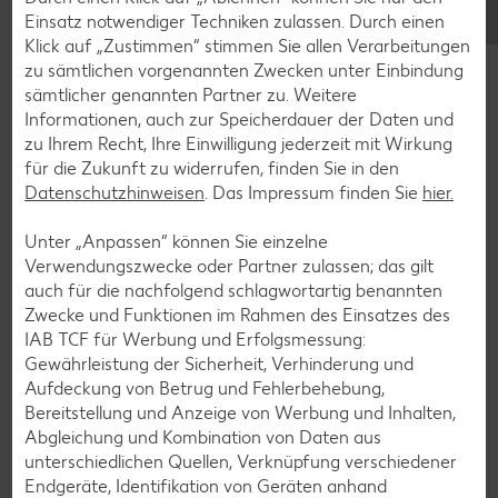
Einsatz notwendiger Techniken zulassen. Durch einen
Erdbeer-Rezepte
Klick auf „Zustimmen“ stimmen Sie allen Verarbeitungen
Blaubeer-Rezepte
zu sämtlichen vorgenannten Zwecken unter Einbindung
sämtlicher genannten Partner zu. Weitere
Bananen-Rezepte
Informationen, auch zur Speicherdauer der Daten und
zu Ihrem Recht, Ihre Einwilligung jederzeit mit Wirkung
für die Zukunft zu widerrufen, finden Sie in den
Datenschutzhinweisen
. Das Impressum finden Sie
hier.
Zurück zu allen Rezepten
Unter „Anpassen“ können Sie einzelne
Verwendungszwecke oder Partner zulassen; das gilt
auch für die nachfolgend schlagwortartig benannten
Zwecke und Funktionen im Rahmen des Einsatzes des
IAB TCF für Werbung und Erfolgsmessung:
Gewährleistung der Sicherheit, Verhinderung und
Aufdeckung von Betrug und Fehlerbehebung,
Bereitstellung und Anzeige von Werbung und Inhalten,
Abgleichung und Kombination von Daten aus
unterschiedlichen Quellen, Verknüpfung verschiedener
Endgeräte, Identifikation von Geräten anhand