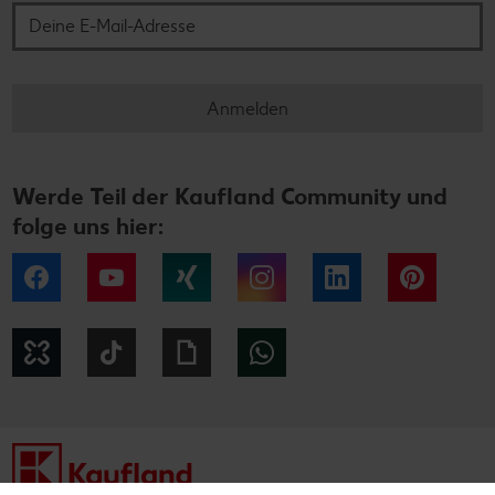
Anmelden
Werde Teil der Kaufland Community und
folge uns hier:
Facebook
YouTube
Xing
Instagram
LinkedIn
Pintere
Kununu
Tiktok
Giphy
WhatsApp