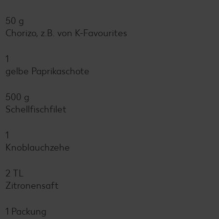
50 g
Chorizo, z.B. von K-Favourites
1
gelbe Paprikaschote
500 g
Schellfischfilet
1
Knoblauchzehe
2 TL
Zitronensaft
1 Packung