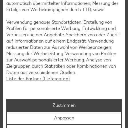
automatisch übermittelter Informationen, Messung des
Erfolgs von Werbekampagnen durch TTD, sowie:
Verwendung genauer Standortdaten. Erstellung von
Profilen für personalisierte Werbung. Entwicklung und
Glutenfreie Rezepte
Verbesserung der Angebote. Speichern von oder Zugriff
auf Informationen auf einem Endgerät. Verwendung
Wer auf Gluten verzichtet, muss nicht automatisch auf
reduzierter Daten zur Auswahl von Werbeanzeigen.
Vielfalt und Geschmack verzichten. Ob süß oder herzhaft –
Messung der Werbeleistung. Verwendung von Profilen
mit unseren glutenfreien Rezepten zauberst du dir Gerichte,
zur Auswahl personalisierter Werbung. Analyse von
die nicht nur verträglich, sondern auch richtig lecker sind.
Zielgruppen durch Statistiken oder Kombinationen von
Daten aus verschiedenen Quellen.
Rezepte entdecken
Liste der Partner (Lieferanten)
Zustimmen
Anpassen