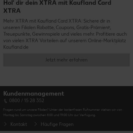
Hol' dir dein XTRA mit Kaufland Card
XTRA
Mehr XTRA mit Kaufland Card XTRA: Sichere dir in
unseren Filialen Rabatte, Coupons, Gratis-Prämienᵖ,
Treuepunkte, Gewinnspiele und vieles mehr. Profitiere auch
von vielen XTRA Vorteilen auf unserem Online-Marktplatz
Kaufland.de
Jetzt mehr erfahren
Kundenmanagement
0800 / 15 28 352
Fragen rund um unsere Filialen? Unter der kostenfreien Rufnummer stehen wir von
Montag bis Samstag zwischen 8:00 und 19:00 Uhr zur Verfügung.
Kontakt
Häufige Fragen