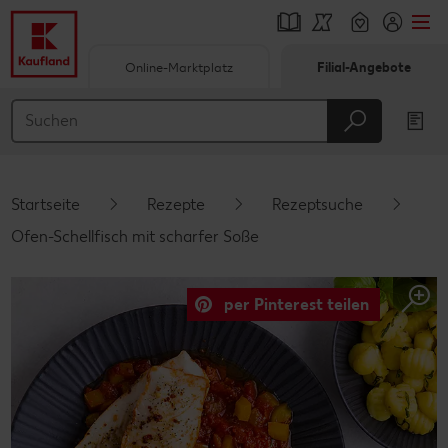
Online-Marktplatz
Filial-Angebote
Springe zu
Hauptinhalt
Footer
Startseite
Rezepte
Rezeptsuche
Schwebender Seitenbereich
Ofen-Schellfisch mit scharfer Soße
per Pinterest teilen