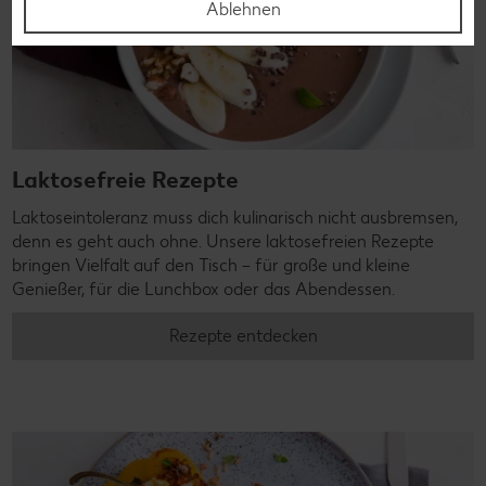
Ablehnen
Laktosefreie Rezepte
Laktoseintoleranz muss dich kulinarisch nicht ausbremsen,
denn es geht auch ohne. Unsere laktosefreien Rezepte
bringen Vielfalt auf den Tisch – für große und kleine
Genießer, für die Lunchbox oder das Abendessen.
Rezepte entdecken