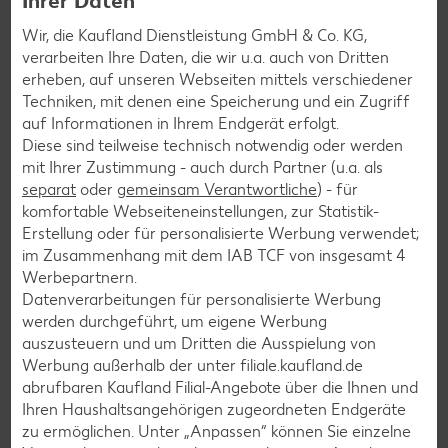
Ihrer Daten
Burger-Rezepte
Pizza-Rezepte
Wir, die Kaufland Dienstleistung GmbH & Co. KG,
verarbeiten Ihre Daten, die wir u.a. auch von Dritten
Pasta-Rezepte
erheben, auf unseren Webseiten mittels verschiedener
Sushi-Rezepte
Techniken, mit denen eine Speicherung und ein Zugriff
auf Informationen in Ihrem Endgerät erfolgt.
Raclette-Rezepte
Diese sind teilweise technisch notwendig oder werden
Flammkuchen-Rezepte
mit Ihrer Zustimmung - auch durch Partner (u.a. als
separat
oder
gemeinsam Verantwortliche
) - für
Frühstücksrezepte
komfortable Webseiteneinstellungen, zur Statistik-
Erstellung oder für personalisierte Werbung verwendet;
im Zusammenhang mit dem IAB TCF von insgesamt
4
Salat-Rezepte
Werbepartnern.
Spargel-Rezepte
Datenverarbeitungen für personalisierte Werbung
werden durchgeführt, um eigene Werbung
Fleisch-Rezepte
auszusteuern und um Dritten die Ausspielung von
Fisch-Rezepte
Werbung außerhalb der unter filiale.kaufland.de
abrufbaren Kaufland Filial-Angebote über die Ihnen und
Geflügel-Rezepte
Ihren Haushaltsangehörigen zugeordneten Endgeräte
Lamm-Rezepte
zu ermöglichen. Unter „Anpassen“ können Sie einzelne