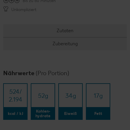
Bis zu 60 Minuten
Unkompliziert
Zutaten
Zubereitung
Nährwerte
(Pro Portion)
524/​
52
g
34
g
17
g
2.194
Kohlen-
kcal / kJ
Eiweiß
Fett
hydrate