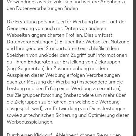
Verwendungszwecke zulassen und weitere Angaben zu
Grill-Rezepte
den Datenverarbeitungen finden.
Die Erstellung personalisierter Werbung basiert auf der
Muffin-Rezepte
Generierung von auch mit Daten von anderen
Apfelkuchen-Rezepte
Webseiten angereicherten Profilen. Dies umfasst
Datenverarbeitungen (z.B. über Ihre Webseiten-Nutzung
Schokokuchen-Rezepte
und Ihre genauen Standortdaten) einschließlich dem
Torten-Rezepte
Speichern von und/oder dem Zugriff auf Informationen
auf Ihren Endgeräten zur Erstellung von Zielgruppen
Eis-Rezepte
(sog. Segmenten). Im Zusammenhang mit dem
Pfannkuchen-Rezepte
Ausspielen dieser Werbung erfolgen Verarbeitungen
auch zur Messung der Werbung (insbesondere um die
Plätzchen-Rezepte
Leistung und den Erfolg einer Werbung zu ermitteln),
zur Zielgruppenforschung (insbesondere um mehr über
die Zielgruppen zu erfahren, an welche die Werbung
Smoothie-Rezepte
ausgespielt wird), zur Entwicklung von Dienstleistungen
Bowle-Rezepte
sowie zur technischen Sicherung und Optimierung dieser
Werbeausspielungen.
Cocktail-Rezepte
Avocado-Rezepte
Durch einen Klick auf „Ablehnen“ können Sie nur den