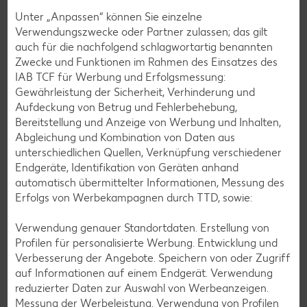
Unter „Anpassen“ können Sie einzelne
Cocktail-Rezepte
Verwendungszwecke oder Partner zulassen; das gilt
Avocado-Rezepte
auch für die nachfolgend schlagwortartig benannten
Zwecke und Funktionen im Rahmen des Einsatzes des
Erdbeer-Rezepte
IAB TCF für Werbung und Erfolgsmessung:
Blaubeer-Rezepte
Gewährleistung der Sicherheit, Verhinderung und
Aufdeckung von Betrug und Fehlerbehebung,
Bananen-Rezepte
Bereitstellung und Anzeige von Werbung und Inhalten,
Abgleichung und Kombination von Daten aus
unterschiedlichen Quellen, Verknüpfung verschiedener
Endgeräte, Identifikation von Geräten anhand
Zurück zu allen Rezepten
automatisch übermittelter Informationen, Messung des
Erfolgs von Werbekampagnen durch TTD, sowie:
Verwendung genauer Standortdaten. Erstellung von
Profilen für personalisierte Werbung. Entwicklung und
Verbesserung der Angebote. Speichern von oder Zugriff
auf Informationen auf einem Endgerät. Verwendung
reduzierter Daten zur Auswahl von Werbeanzeigen.
Messung der Werbeleistung. Verwendung von Profilen