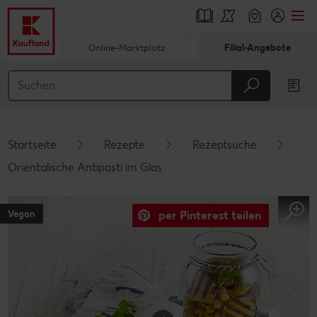
Online-Marktplatz
Filial-Angebote
Springe zu
Hauptinhalt
Footer
Startseite
Rezepte
Rezeptsuche
Schwebender Seitenbereich
Orientalische Antipasti im Glas
Vegan
per Pinterest teilen