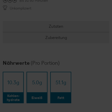
Bis zu 60 Minuten
Unkompliziert
Zutaten
Zubereitung
Nährwerte
(Pro Portion)
10.3
g
5.0
g
51.1
g
Kohlen-
Eiweiß
Fett
hydrate