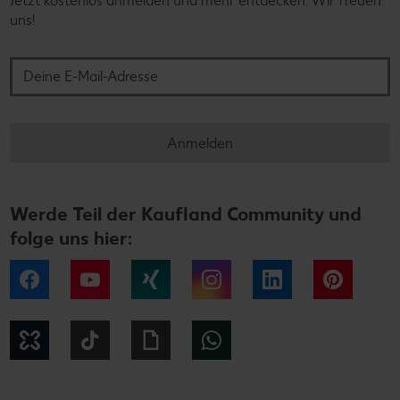
Jetzt kostenlos anmelden und mehr entdecken. Wir freuen
uns!
Deine E-Mail-Adresse
Anmelden
Werde Teil der Kaufland Community und
folge uns hier:
Facebook
YouTube
Xing
Instagram
LinkedIn
Pintere
Kununu
Tiktok
Giphy
WhatsApp