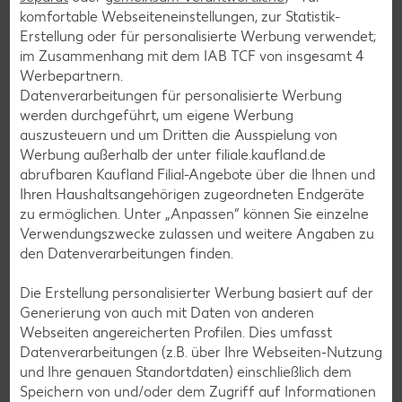
komfortable Webseiteneinstellungen, zur Statistik-
Erstellung oder für personalisierte Werbung verwendet;
im Zusammenhang mit dem IAB TCF von insgesamt
4
Burger-Rezepte
Werbepartnern.
Pizza-Rezepte
Datenverarbeitungen für personalisierte Werbung
werden durchgeführt, um eigene Werbung
Pasta-Rezepte
auszusteuern und um Dritten die Ausspielung von
Sushi-Rezepte
Werbung außerhalb der unter filiale.kaufland.de
abrufbaren Kaufland Filial-Angebote über die Ihnen und
Raclette-Rezepte
Ihren Haushaltsangehörigen zugeordneten Endgeräte
Flammkuchen-Rezepte
zu ermöglichen. Unter „Anpassen“ können Sie einzelne
Verwendungszwecke zulassen und weitere Angaben zu
Frühstücksrezepte
den Datenverarbeitungen finden.
Die Erstellung personalisierter Werbung basiert auf der
Salat-Rezepte
Generierung von auch mit Daten von anderen
Spargel-Rezepte
Webseiten angereicherten Profilen. Dies umfasst
Datenverarbeitungen (z.B. über Ihre Webseiten-Nutzung
Fleisch-Rezepte
und Ihre genauen Standortdaten) einschließlich dem
Fisch-Rezepte
Speichern von und/oder dem Zugriff auf Informationen