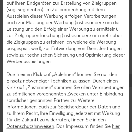
auf Ihren Endgeräten zur Erstellung von Zielgruppen
Geflügel-Rezepte
(sog. Segmenten). Im Zusammenhang mit dem
Lamm-Rezepte
Ausspielen dieser Werbung erfolgen Verarbeitungen
auch zur Messung der Werbung (insbesondere um die
Grill-Rezepte
Leistung und den Erfolg einer Werbung zu ermitteln),
zur Zielgruppenforschung (insbesondere um mehr über
die Zielgruppen zu erfahren, an welche die Werbung
Muffin-Rezepte
ausgespielt wird), zur Entwicklung von Dienstleistungen
Apfelkuchen-Rezepte
sowie zur technischen Sicherung und Optimierung dieser
Werbeausspielungen.
Schokokuchen-Rezepte
Torten-Rezepte
Durch einen Klick auf „Ablehnen“ können Sie nur den
Einsatz notwendiger Techniken zulassen. Durch einen
Eis-Rezepte
Klick auf „Zustimmen“ stimmen Sie allen Verarbeitungen
Pfannkuchen-Rezepte
zu sämtlichen vorgenannten Zwecken unter Einbindung
sämtlicher genannten Partner zu. Weitere
Plätzchen-Rezepte
Informationen, auch zur Speicherdauer der Daten und
zu Ihrem Recht, Ihre Einwilligung jederzeit mit Wirkung
für die Zukunft zu widerrufen, finden Sie in den
Smoothie-Rezepte
Datenschutzhinweisen
. Das Impressum finden Sie
hier.
Bowle-Rezepte