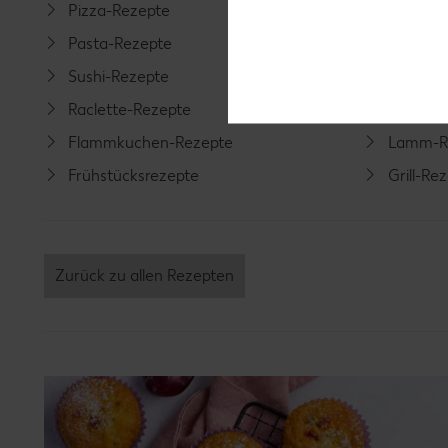
Pizza-Rezepte
Spargel
Pasta-Rezepte
Fleisch-
Sushi-Rezepte
Fisch-R
Raclette-Rezepte
Geflüge
Flammkuchen-Rezepte
Lamm-R
Frühstücksrezepte
Grill-Re
Zurück zu allen Rezepten