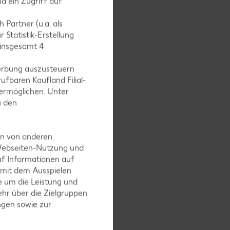
d ein Zugriff auf
ucker und
 Partner (u.a. als
en, mit
 Statistik-Erstellung
 insgesamt
4
erbung auszusteuern
ufbaren Kaufland Filial-
ermöglichen. Unter
u den
25 bis 30
en von anderen
 Webseiten-Nutzung und
uf Informationen auf
 mit dem Ausspielen
acken und
 um die Leistung und
hr über die Zielgruppen
latt
ngen sowie zur