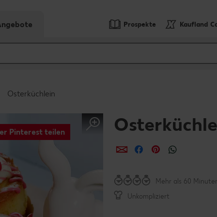
-Angebote
Prospekte
Kaufland C
Osterküchlein
Osterküchle
er Pinterest teilen
per E-Mail teilen
per Facebook teil
per Pinterest 
per What
Mehr als 60 Minute
Unkompliziert