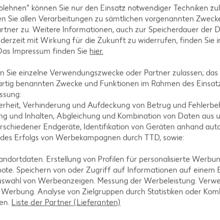
blehnen“ können Sie nur den Einsatz notwendiger Techniken zul
n Sie allen Verarbeitungen zu sämtlichen vorgenannten Zweck
rtner zu. Weitere Informationen, auch zur Speicherdauer der 
ie Zuckereiern verzieren, trocknen lassen, dekorati
jederzeit mit Wirkung für die Zukunft zu widerrufen, finden Sie 
 Das Impressum finden Sie
hier.
 Sie einzelne Verwendungszwecke oder Partner zulassen; das g
artig benannten Zwecke und Funktionen im Rahmen des Einsatz
ssung:
erheit, Verhinderung und Aufdeckung von Betrug und Fehlerbeh
g und Inhalten, Abgleichung und Kombination von Daten aus u
rschiedener Endgeräte, Identifikation von Geräten anhand aut
 des Erfolgs von Werbekampagnen durch TTD, sowie:
tegorien
dortdaten. Erstellung von Profilen für personalisierte Werbu
ote. Speichern von oder Zugriff auf Informationen auf einem
uswahl von Werbeanzeigen. Messung der Werbeleistung. Verwe
r Werbung. Analyse von Zielgruppen durch Statistiken oder Ko
len.
Liste der Partner (Lieferanten)
ezepte
Muffin-Rezepte