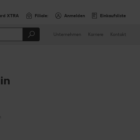
ard XTRA
Filiale:
Anmelden
Einkaufsliste
Unternehmen
Karriere
Kontakt
in
en
teilen
sApp teilen
n