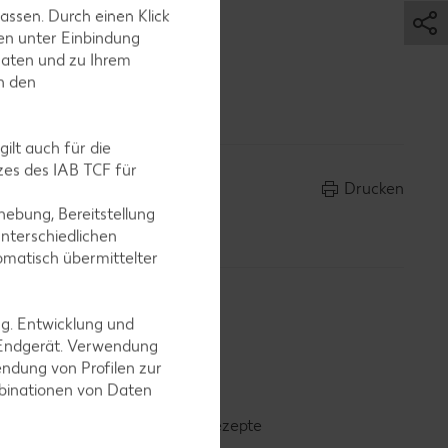
assen. Durch einen Klick
en unter Einbindung
Daten und zu Ihrem
v
in den
ilt auch für die
es des IAB TCF für
Drucken
ebung, Bereitstellung
nterschiedlichen
omatisch übermittelter
ng. Entwicklung und
 Endgerät. Verwendung
ndung von Profilen zur
mbinationen von Daten
Smoothie-Rezepte