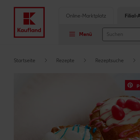
Online-Marktplatz
Filial
Menü
Springe zu
Startseite
Rezepte
Rezeptsuche
Hauptinhalt
p
Footer
Schwebender Seitenbereich