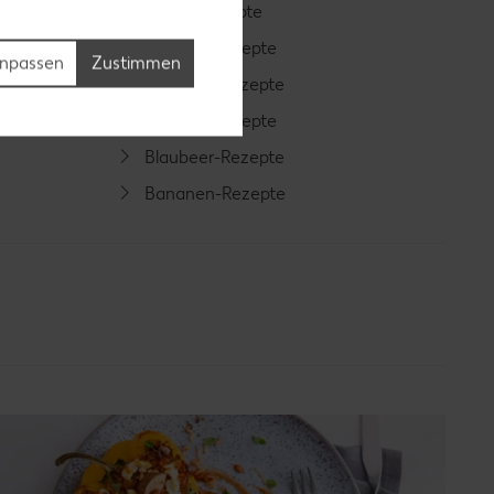
Bowle-Rezepte
Cocktail-Rezepte
npassen
Zustimmen
Avocado-Rezepte
Erdbeer-Rezepte
Blaubeer-Rezepte
Bananen-Rezepte