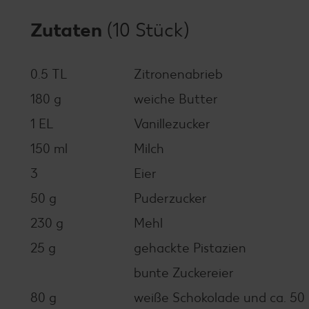
Zutaten
(10 Stück)
0.5 TL
Zitronenabrieb
180 g
weiche Butter
1 EL
Vanillezucker
150 ml
Milch
3
Eier
50 g
Puderzucker
230 g
Mehl
25 g
gehackte Pistazien
bunte Zuckereier
80 g
weiße Schokolade und ca. 50