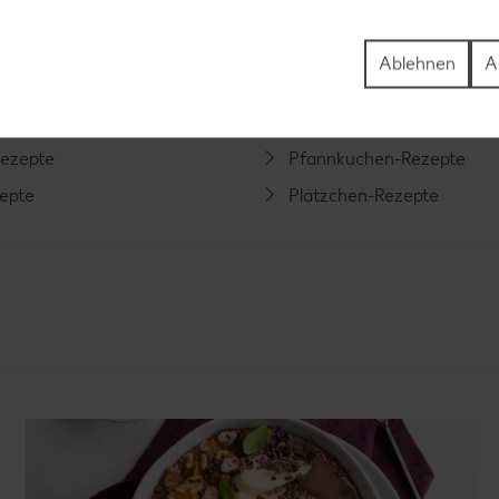
-Rezepte
Apfelkuchen-Rezepte
Rezepte
Schokokuchen-Rezepte
Ablehnen
A
ezepte
Torten-Rezepte
l-Rezepte
Eis-Rezepte
ezepte
Pfannkuchen-Rezepte
zepte
Plätzchen-Rezepte