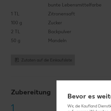
bunte Lebensmittelfarbe
1 TL
Zitronensaft
100 g
Zucker
2 TL
Backpulver
50 g
Mandeln
Zutaten auf die Einkaufsliste
Zubereitung
Bevor es weit
1
Wir, die Kaufland Dienst