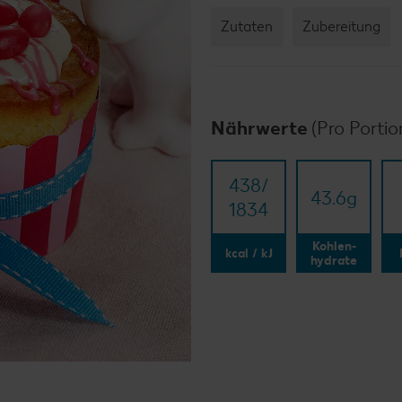
Zutaten
Zubereitung
Nährwerte
(Pro Portio
438/​
43.6
g
1834
Kohlen-
kcal / kJ
hydrate