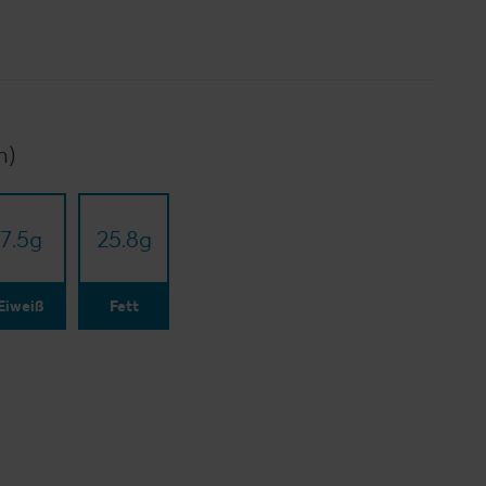
n)
7.5
g
25.8
g
Eiweiß
Fett