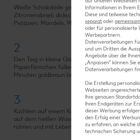
auf unseren Webseiten m
Weiße Schokolade grob hacken und auf dem hei
Informationen in Ihrem E
Diese sind teilweise tec
Zitronenabrieb dickschaumig aufschlagen. Eier
separat
oder
gemeinsam 
Pistazien, Mandeln, Milch und geschmolzene S
oder für personalisier
Werbepartnern.
Datenverarbeitungen fü
2
und um Dritten die Aussp
Angebote über die Ihne
Den Teig in kleine Gläser (à circa 150 Millilit
„Anpassen“ können Sie 
Papierförmchen füllen und im vorgeheizten Back
Datenverarbeitungen fi
Minuten goldbraun backen.
Die Erstellung personal
Webseiten angereicherte
3
Ihre genauen Standortda
Ihren Endgeräten zur Er
Küchlein auf einem Kuchengitter auskühlen la
dieser Werbung erfolge
den Erfolg einer Werbun
auf dem heißen Wasserbad schmelzen. Für den
zu erfahren, an welche d
rühren und mit Lebensmittelfarbe nach Wunsc
technischen Sicherung 