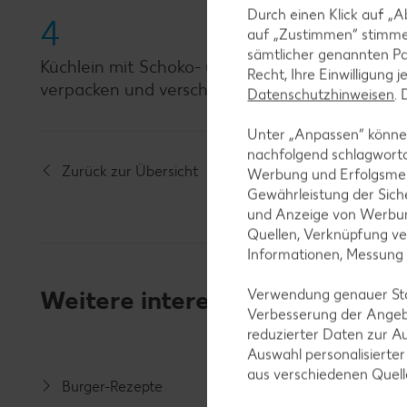
Durch einen Klick auf „A
4
auf „Zustimmen“ stimme
sämtlicher genannten Pa
Küchlein mit Schoko- und buntem Zuckerguss sow
Recht, Ihre Einwilligung 
verpacken und verschenken.
Datenschutzhinweisen
.
Unter „Anpassen“ können
nachfolgend schlagwort
Zurück zur Übersicht
Werbung und Erfolgsme
Gewährleistung der Sich
und Anzeige von Werbun
Quellen, Verknüpfung ve
Informationen, Messung
Weitere interessante Rezeptka
Verwendung genauer Stan
Verbesserung der Angeb
reduzierter Daten zur A
Auswahl personalisierte
aus verschiedenen Quel
Burger-Rezepte
Salat-R