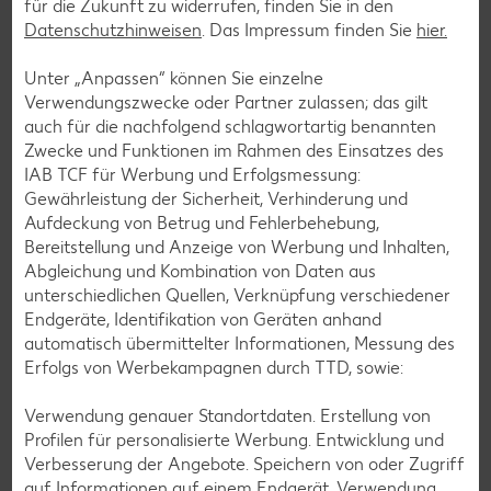
für die Zukunft zu widerrufen, finden Sie in den
Datenschutzhinweisen
. Das Impressum finden Sie
hier.
Unter „Anpassen“ können Sie einzelne
Verwendungszwecke oder Partner zulassen; das gilt
auch für die nachfolgend schlagwortartig benannten
Zwecke und Funktionen im Rahmen des Einsatzes des
IAB TCF für Werbung und Erfolgsmessung:
Gewährleistung der Sicherheit, Verhinderung und
Aufdeckung von Betrug und Fehlerbehebung,
Bereitstellung und Anzeige von Werbung und Inhalten,
Abgleichung und Kombination von Daten aus
Glutenfreie Rezepte
unterschiedlichen Quellen, Verknüpfung verschiedener
Endgeräte, Identifikation von Geräten anhand
Wer auf Gluten verzichtet, muss nicht automatisch auf
automatisch übermittelter Informationen, Messung des
Vielfalt und Geschmack verzichten. Ob süß oder herzhaft –
Erfolgs von Werbekampagnen durch TTD, sowie:
mit unseren glutenfreien Rezepten zauberst du dir Gerichte,
die nicht nur verträglich, sondern auch richtig lecker sind.
Verwendung genauer Standortdaten. Erstellung von
Profilen für personalisierte Werbung. Entwicklung und
Rezepte entdecken
Verbesserung der Angebote. Speichern von oder Zugriff
auf Informationen auf einem Endgerät. Verwendung