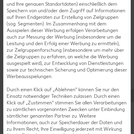
und Ihre genauen Standortdaten) einschließlich dem
Speichern von und/oder dem Zugriff auf Informationen
Smoothie-Rezepte
auf Ihren Endgeräten zur Erstellung von Zielgruppen
(sog. Segmenten). Im Zusammenhang mit dem
Bowle-Rezepte
Ausspielen dieser Werbung erfolgen Verarbeitungen
Cocktail-Rezepte
auch zur Messung der Werbung (insbesondere um die
Leistung und den Erfolg einer Werbung zu ermitteln),
Avocado-Rezepte
zur Zielgruppenforschung (insbesondere um mehr über
Erdbeer-Rezepte
die Zielgruppen zu erfahren, an welche die Werbung
ausgespielt wird), zur Entwicklung von Dienstleistungen
Blaubeer-Rezepte
sowie zur technischen Sicherung und Optimierung dieser
Bananen-Rezepte
Werbeausspielungen.
Durch einen Klick auf „Ablehnen“ können Sie nur den
Einsatz notwendiger Techniken zulassen. Durch einen
Klick auf „Zustimmen“ stimmen Sie allen Verarbeitungen
Zurück zu allen Rezepten
zu sämtlichen vorgenannten Zwecken unter Einbindung
sämtlicher genannten Partner zu. Weitere
Informationen, auch zur Speicherdauer der Daten und
zu Ihrem Recht, Ihre Einwilligung jederzeit mit Wirkung