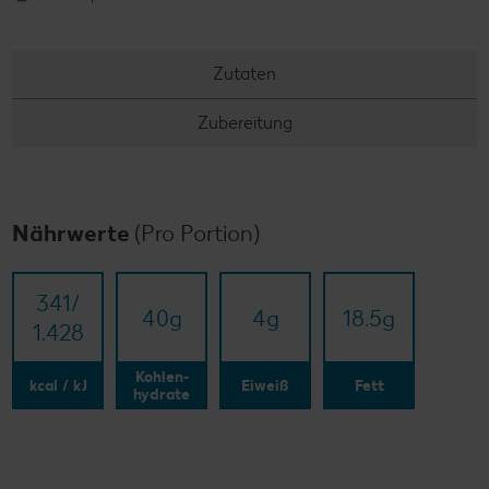
Zutaten
Zubereitung
Nährwerte
(Pro Portion)
341/​
40
g
4
g
18.5
g
1.428
Kohlen-
kcal / kJ
Eiweiß
Fett
hydrate