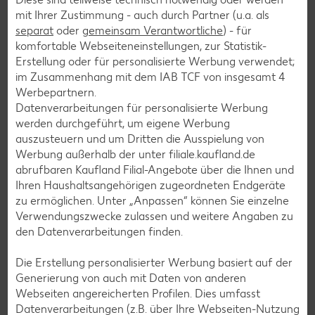
Spargel-Rezepte
mit Ihrer Zustimmung - auch durch Partner (u.a. als
Fleisch-Rezepte
separat
oder
gemeinsam Verantwortliche
) - für
komfortable Webseiteneinstellungen, zur Statistik-
Fisch-Rezepte
Erstellung oder für personalisierte Werbung verwendet;
Geflügel-Rezepte
im Zusammenhang mit dem IAB TCF von insgesamt
4
Werbepartnern.
Lamm-Rezepte
Datenverarbeitungen für personalisierte Werbung
Grill-Rezepte
werden durchgeführt, um eigene Werbung
auszusteuern und um Dritten die Ausspielung von
Werbung außerhalb der unter filiale.kaufland.de
Muffin-Rezepte
abrufbaren Kaufland Filial-Angebote über die Ihnen und
Ihren Haushaltsangehörigen zugeordneten Endgeräte
Apfelkuchen-Rezepte
zu ermöglichen. Unter „Anpassen“ können Sie einzelne
Schokokuchen-Rezepte
Verwendungszwecke zulassen und weitere Angaben zu
den Datenverarbeitungen finden.
Torten-Rezepte
Eis-Rezepte
Die Erstellung personalisierter Werbung basiert auf der
Generierung von auch mit Daten von anderen
Pfannkuchen-Rezepte
Webseiten angereicherten Profilen. Dies umfasst
Plätzchen-Rezepte
Datenverarbeitungen (z.B. über Ihre Webseiten-Nutzung