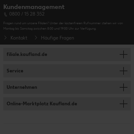
Kundenmanagement
0800 / 15 28 352
Fragen rund um unsere Filialen? Unter der kostenfreien Rufnummer stehen wir von
Montag bis Samstag zwischen 8:00 und 19:00 Uhr zur Verfügung.
Kontakt
Häufige Fragen
filiale.kaufland.de
Service
Unternehmen
Online-Marktplatz Kaufland.de