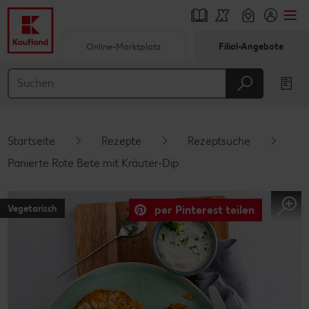
Online-Marktplatz
Filial-Angebote
Springe zu
Hauptinhalt
Footer
Startseite
Rezepte
Rezeptsuche
Schwebender Seitenbereich
Panierte Rote Bete mit Kräuter-Dip
Vegetarisch
per Pinterest teilen