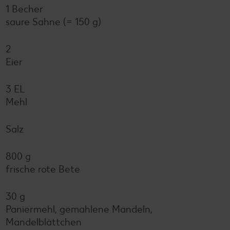
1 Becher
saure Sahne (= 150 g)
2
Eier
3 EL
Mehl
Salz
800 g
frische rote Bete
30 g
Paniermehl, gemahlene Mandeln,
Mandelblättchen