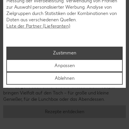
Messung der Werbeleistung. Verwendung von Profilen
zur Auswahl personalisierter Werbung. Analyse von
Zielgruppen durch Statistiken oder Kombinationen von
Daten aus verschiedenen Quellen.
Liste der Partner (Lieferanten)
Zustimmen
Anpassen
Laktosefreie Rezepte
Ablehnen
Laktoseintoleranz muss dich kulinarisch nicht ausbremsen,
denn es geht auch ohne. Unsere laktosefreien Rezepte
bringen Vielfalt auf den Tisch – für große und kleine
Genießer, für die Lunchbox oder das Abendessen.
Rezepte entdecken