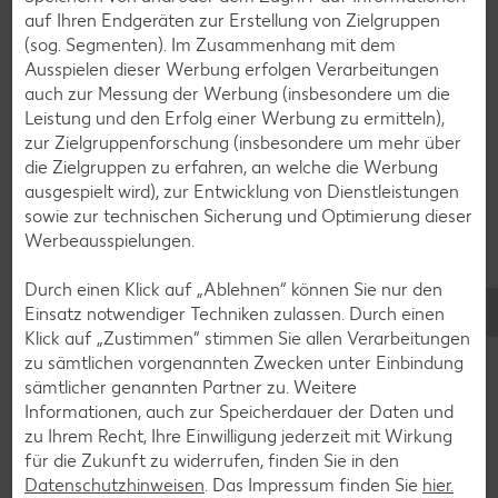
Bowle-Rezepte
auf Ihren Endgeräten zur Erstellung von Zielgruppen
(sog. Segmenten). Im Zusammenhang mit dem
Cocktail-Rezepte
Ausspielen dieser Werbung erfolgen Verarbeitungen
Avocado-Rezepte
auch zur Messung der Werbung (insbesondere um die
Leistung und den Erfolg einer Werbung zu ermitteln),
Erdbeer-Rezepte
zur Zielgruppenforschung (insbesondere um mehr über
Blaubeer-Rezepte
die Zielgruppen zu erfahren, an welche die Werbung
ausgespielt wird), zur Entwicklung von Dienstleistungen
Bananen-Rezepte
sowie zur technischen Sicherung und Optimierung dieser
Werbeausspielungen.
Durch einen Klick auf „Ablehnen“ können Sie nur den
Zurück zu allen Rezepten
Einsatz notwendiger Techniken zulassen. Durch einen
Klick auf „Zustimmen“ stimmen Sie allen Verarbeitungen
zu sämtlichen vorgenannten Zwecken unter Einbindung
sämtlicher genannten Partner zu. Weitere
Informationen, auch zur Speicherdauer der Daten und
zu Ihrem Recht, Ihre Einwilligung jederzeit mit Wirkung
für die Zukunft zu widerrufen, finden Sie in den
Datenschutzhinweisen
. Das Impressum finden Sie
hier.