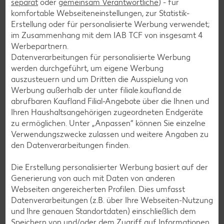
separat
oder
gemeinsam Verantwortliche
) - für
komfortable Webseiteneinstellungen, zur Statistik-
Geflügel-Rezepte
Erstellung oder für personalisierte Werbung verwendet;
Lamm-Rezepte
im Zusammenhang mit dem IAB TCF von insgesamt
4
Werbepartnern.
Grill-Rezepte
Datenverarbeitungen für personalisierte Werbung
werden durchgeführt, um eigene Werbung
auszusteuern und um Dritten die Ausspielung von
Muffin-Rezepte
Werbung außerhalb der unter filiale.kaufland.de
Apfelkuchen-Rezepte
abrufbaren Kaufland Filial-Angebote über die Ihnen und
Ihren Haushaltsangehörigen zugeordneten Endgeräte
Schokokuchen-Rezepte
zu ermöglichen. Unter „Anpassen“ können Sie einzelne
Torten-Rezepte
Verwendungszwecke zulassen und weitere Angaben zu
den Datenverarbeitungen finden.
Eis-Rezepte
Pfannkuchen-Rezepte
Die Erstellung personalisierter Werbung basiert auf der
Generierung von auch mit Daten von anderen
Plätzchen-Rezepte
Webseiten angereicherten Profilen. Dies umfasst
Datenverarbeitungen (z.B. über Ihre Webseiten-Nutzung
und Ihre genauen Standortdaten) einschließlich dem
Smoothie-Rezepte
Speichern von und/oder dem Zugriff auf Informationen