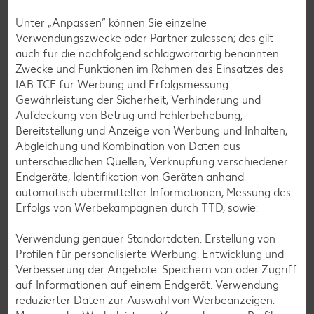
Unter „Anpassen“ können Sie einzelne
Verwendungszwecke oder Partner zulassen; das gilt
auch für die nachfolgend schlagwortartig benannten
Zwecke und Funktionen im Rahmen des Einsatzes des
IAB TCF für Werbung und Erfolgsmessung:
Gewährleistung der Sicherheit, Verhinderung und
Aufdeckung von Betrug und Fehlerbehebung,
Bereitstellung und Anzeige von Werbung und Inhalten,
Glutenfreie Rezepte
Abgleichung und Kombination von Daten aus
Wer auf Gluten verzichtet, muss nicht automatisch auf
unterschiedlichen Quellen, Verknüpfung verschiedener
Vielfalt und Geschmack verzichten. Ob süß oder herzhaft –
Endgeräte, Identifikation von Geräten anhand
mit unseren glutenfreien Rezepten zauberst du dir Gerichte,
automatisch übermittelter Informationen, Messung des
die nicht nur verträglich, sondern auch richtig lecker sind.
Erfolgs von Werbekampagnen durch TTD, sowie:
Rezepte entdecken
Verwendung genauer Standortdaten. Erstellung von
Profilen für personalisierte Werbung. Entwicklung und
Verbesserung der Angebote. Speichern von oder Zugriff
auf Informationen auf einem Endgerät. Verwendung
reduzierter Daten zur Auswahl von Werbeanzeigen.