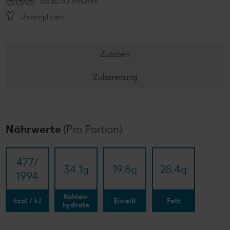
Bis zu 60 Minuten
Unkompliziert
Zutaten
Zubereitung
Nährwerte
(Pro Portion)
477/​
34.1
g
19.8
g
28.4
g
1994
Kohlen-
kcal / kJ
Eiweiß
Fett
hydrate