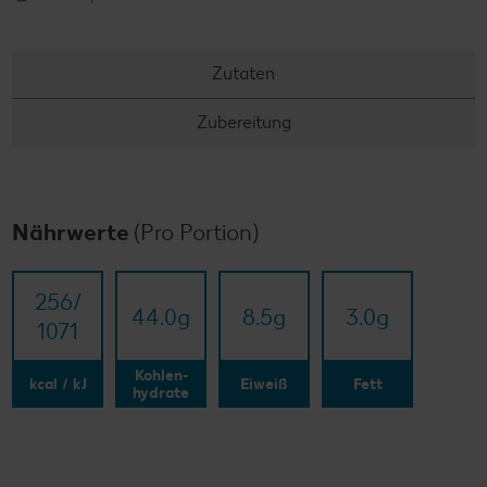
Zutaten
Zubereitung
Nährwerte
(Pro Portion)
256/​
44.0
g
8.5
g
3.0
g
1071
Kohlen-
kcal / kJ
Eiweiß
Fett
hydrate