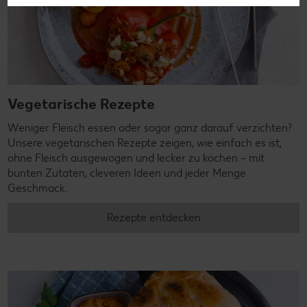
Vegetarische Rezepte
Weniger Fleisch essen oder sogar ganz darauf verzichten?
Unsere vegetarischen Rezepte zeigen, wie einfach es ist,
ohne Fleisch ausgewogen und lecker zu kochen – mit
bunten Zutaten, cleveren Ideen und jeder Menge
Geschmack.
Rezepte entdecken