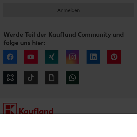
Anmelden
Werde Teil der Kaufland Community und
folge uns hier:
Facebook
YouTube
Xing
Instagram
LinkedIn
Pintere
Kununu
Tiktok
Giphy
WhatsApp
Impressum
Datenschutzhinweise
Cookie-Hinweise
Barrierefreiheitserklärung