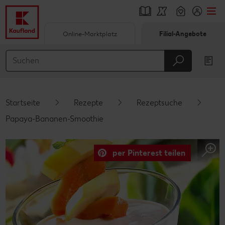
Online-Marktplatz
Filial-Angebote
Springe zu
Hauptinhalt
Footer
Startseite
Rezepte
Rezeptsuche
Schwebender Seitenbereich
Papaya-Bananen-Smoothie
per Pinterest teilen