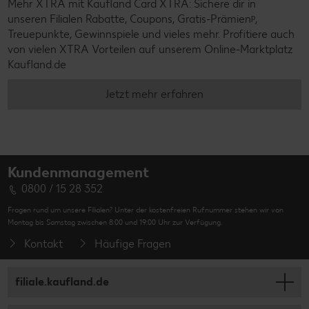
Mehr XTRA mit Kaufland Card XTRA: Sichere dir in
unseren Filialen Rabatte, Coupons, Gratis-Prämienᵖ,
Treuepunkte, Gewinnspiele und vieles mehr. Profitiere auch
von vielen XTRA Vorteilen auf unserem Online-Marktplatz
Kaufland.de
Jetzt mehr erfahren
Kundenmanagement
0800 / 15 28 352
Fragen rund um unsere Filialen? Unter der kostenfreien Rufnummer stehen wir von
Montag bis Samstag zwischen 8:00 und 19:00 Uhr zur Verfügung.
Kontakt
Häufige Fragen
filiale.kaufland.de