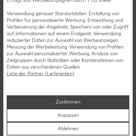
Erfolgs von Werbekampagnen durch TTD, sowie:
Verwendung genauer Standortdaten. Erstellung von
Profilen für personalisierte Werbung. Entwicklung und
Verbesserung der Angebote. Speichern von oder Zugriff
Laktosefreie Rezepte
auf Informationen auf einem Endgerät. Verwendung
reduzierter Daten zur Auswahl von Werbeanzeigen.
Laktoseintoleranz muss dich kulinarisch nicht ausbremsen,
Messung der Werbeleistung. Verwendung von Profilen
denn es geht auch ohne. Unsere laktosefreien Rezepte
zur Auswahl personalisierter Werbung. Analyse von
bringen Vielfalt auf den Tisch – für große und kleine
Zielgruppen durch Statistiken oder Kombinationen von
Genießer, für die Lunchbox oder das Abendessen.
Daten aus verschiedenen Quellen.
Liste der Partner (Lieferanten)
Rezepte entdecken
Zustimmen
Anpassen
Ablehnen