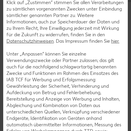
Klick auf „Zustimmen“ stimmen Sie allen Verarbeitungen
zu sämtlichen vorgenannten Zwecken unter Einbindung
Glutenfreie Rezepte
sämtlicher genannten Partner zu. Weitere
Informationen, auch zur Speicherdauer der Daten und
Wer auf Gluten verzichtet, muss nicht automatisch auf
zu Ihrem Recht, Ihre Einwilligung jederzeit mit Wirkung
Vielfalt und Geschmack verzichten. Ob süß oder herzhaft –
für die Zukunft zu widerrufen, finden Sie in den
mit unseren glutenfreien Rezepten zauberst du dir Gerichte,
Datenschutzhinweisen
. Das Impressum finden Sie
hier.
die nicht nur verträglich, sondern auch richtig lecker sind.
Unter „Anpassen“ können Sie einzelne
Rezepte entdecken
Verwendungszwecke oder Partner zulassen; das gilt
auch für die nachfolgend schlagwortartig benannten
Zwecke und Funktionen im Rahmen des Einsatzes des
IAB TCF für Werbung und Erfolgsmessung:
Gewährleistung der Sicherheit, Verhinderung und
Aufdeckung von Betrug und Fehlerbehebung,
Bereitstellung und Anzeige von Werbung und Inhalten,
Abgleichung und Kombination von Daten aus
unterschiedlichen Quellen, Verknüpfung verschiedener
Endgeräte, Identifikation von Geräten anhand
automatisch übermittelter Informationen, Messung des