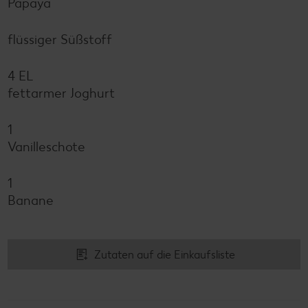
Papaya
flüssiger Süßstoff
4 EL
fettarmer Joghurt
1
Vanilleschote
1
Banane
Zutaten auf die Einkaufsliste