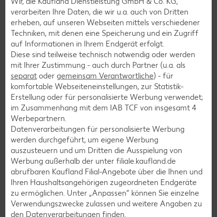
Wir, die Kaufland Dienstleistung GmbH & Co. KG,
Muffin-Rezepte
verarbeiten Ihre Daten, die wir u.a. auch von Dritten
erheben, auf unseren Webseiten mittels verschiedener
Apfelkuchen-Rezepte
Techniken, mit denen eine Speicherung und ein Zugriff
Schokokuchen-Rezepte
auf Informationen in Ihrem Endgerät erfolgt.
Diese sind teilweise technisch notwendig oder werden
Torten-Rezepte
mit Ihrer Zustimmung - auch durch Partner (u.a. als
Eis-Rezepte
separat
oder
gemeinsam Verantwortliche
) - für
komfortable Webseiteneinstellungen, zur Statistik-
Pfannkuchen-Rezepte
Erstellung oder für personalisierte Werbung verwendet;
Plätzchen-Rezepte
im Zusammenhang mit dem IAB TCF von insgesamt
4
Werbepartnern.
Datenverarbeitungen für personalisierte Werbung
Smoothie-Rezepte
werden durchgeführt, um eigene Werbung
auszusteuern und um Dritten die Ausspielung von
Bowle-Rezepte
Werbung außerhalb der unter filiale.kaufland.de
Cocktail-Rezepte
abrufbaren Kaufland Filial-Angebote über die Ihnen und
Ihren Haushaltsangehörigen zugeordneten Endgeräte
Avocado-Rezepte
zu ermöglichen. Unter „Anpassen“ können Sie einzelne
Erdbeer-Rezepte
Verwendungszwecke zulassen und weitere Angaben zu
den Datenverarbeitungen finden.
Blaubeer-Rezepte