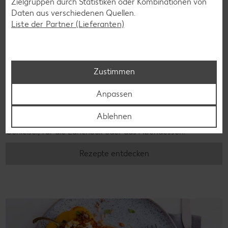
Zielgruppen durch Statistiken oder Kombinationen von
Daten aus verschiedenen Quellen.
Liste der Partner (Lieferanten)
Zustimmen
Laktosefreie Rezepte
Anpassen
Laktoseintoleranz muss dich kulinarisch nicht ausbremsen,
denn es geht auch ohne. Unsere laktosefreien Rezepte
Ablehnen
bringen Vielfalt auf den Tisch – für große und kleine
Genießer, für die Lunchbox oder das Abendessen.
Rezepte entdecken