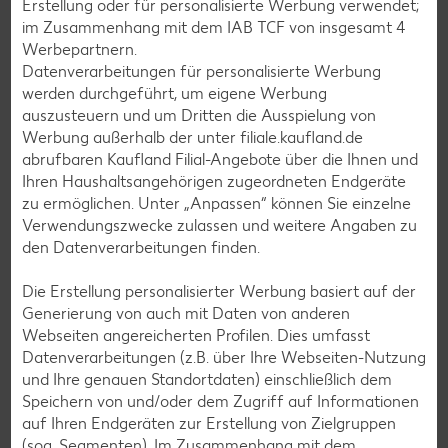
Erstellung oder für personalisierte Werbung verwendet;
Grill-Rezepte
im Zusammenhang mit dem IAB TCF von insgesamt
4
Werbepartnern.
Datenverarbeitungen für personalisierte Werbung
Muffin-Rezepte
werden durchgeführt, um eigene Werbung
Apfelkuchen-Rezepte
auszusteuern und um Dritten die Ausspielung von
Werbung außerhalb der unter filiale.kaufland.de
Schokokuchen-Rezepte
abrufbaren Kaufland Filial-Angebote über die Ihnen und
Torten-Rezepte
Ihren Haushaltsangehörigen zugeordneten Endgeräte
zu ermöglichen. Unter „Anpassen“ können Sie einzelne
Eis-Rezepte
Verwendungszwecke zulassen und weitere Angaben zu
Pfannkuchen-Rezepte
den Datenverarbeitungen finden.
Plätzchen-Rezepte
Die Erstellung personalisierter Werbung basiert auf der
Generierung von auch mit Daten von anderen
Webseiten angereicherten Profilen. Dies umfasst
Smoothie-Rezepte
Datenverarbeitungen (z.B. über Ihre Webseiten-Nutzung
Bowle-Rezepte
und Ihre genauen Standortdaten) einschließlich dem
Speichern von und/oder dem Zugriff auf Informationen
Cocktail-Rezepte
auf Ihren Endgeräten zur Erstellung von Zielgruppen
Avocado-Rezepte
(sog. Segmenten). Im Zusammenhang mit dem