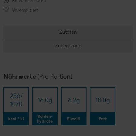
Bis zu 15 Minuten
Unkompliziert
Zutaten
Zubereitung
Nährwerte
(Pro Portion)
256/​
16.0
g
6.2
g
18.0
g
1070
Kohlen-
kcal / kJ
Eiweiß
Fett
hydrate