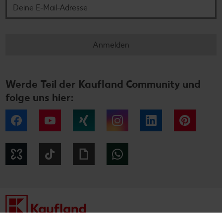
Anmelden
Werde Teil der Kaufland Community und
folge uns hier:
Facebook
YouTube
Xing
Instagram
LinkedIn
Pintere
Kununu
Tiktok
Giphy
WhatsApp