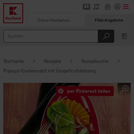
Online-Marktplatz
Filial-Angebote
Springe zu
Hauptinhalt
Footer
Startseite
Rezepte
Rezeptsuche
Schwebender Seitenbereich
Papaya-Gurkensalat mit Grapefruitdressing
per Pinterest teilen