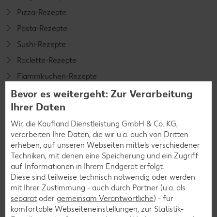
Pizza-Rezepte
Pasta-Rezepte
Sushi-Rezepte
Raclette-Rezepte
Flammkuchen-Rezepte
Bevor es weitergeht: Zur Verarbeitung
Frühstücksrezepte
Ihrer Daten
Wir, die Kaufland Dienstleistung GmbH & Co. KG,
Salat-Rezepte
verarbeiten Ihre Daten, die wir u.a. auch von Dritten
Spargel-Rezepte
erheben, auf unseren Webseiten mittels verschiedener
Techniken, mit denen eine Speicherung und ein Zugriff
Fleisch-Rezepte
auf Informationen in Ihrem Endgerät erfolgt.
Fisch-Rezepte
Diese sind teilweise technisch notwendig oder werden
mit Ihrer Zustimmung - auch durch Partner (u.a. als
Geflügel-Rezepte
separat
oder
gemeinsam Verantwortliche
) - für
Lamm-Rezepte
komfortable Webseiteneinstellungen, zur Statistik-