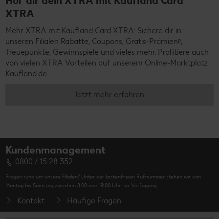
Hol' dir dein XTRA mit Kaufland Card
XTRA
Mehr XTRA mit Kaufland Card XTRA: Sichere dir in
unseren Filialen Rabatte, Coupons, Gratis-Prämienᵖ,
Treuepunkte, Gewinnspiele und vieles mehr. Profitiere auch
von vielen XTRA Vorteilen auf unserem Online-Marktplatz
Kaufland.de
Jetzt mehr erfahren
Kundenmanagement
0800 / 15 28 352
Fragen rund um unsere Filialen? Unter der kostenfreien Rufnummer stehen wir von
Montag bis Samstag zwischen 8:00 und 19:00 Uhr zur Verfügung.
Kontakt
Häufige Fragen