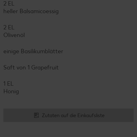
2 EL
heller Balsamicoessig
2 EL
Olivenöl
einige Basilikumblätter
Saft von 1 Grapefruit
1 EL
Honig
Zutaten auf die Einkaufsliste