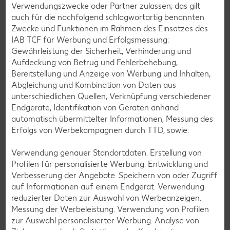
Verwendungszwecke oder Partner zulassen; das gilt
auch für die nachfolgend schlagwortartig benannten
Zwecke und Funktionen im Rahmen des Einsatzes des
IAB TCF für Werbung und Erfolgsmessung:
Gewährleistung der Sicherheit, Verhinderung und
Glutenfreie Rezepte
Aufdeckung von Betrug und Fehlerbehebung,
Wer auf Gluten verzichtet, muss nicht automatisch auf
Bereitstellung und Anzeige von Werbung und Inhalten,
Vielfalt und Geschmack verzichten. Ob süß oder herzhaft –
Abgleichung und Kombination von Daten aus
mit unseren glutenfreien Rezepten zauberst du dir Gerichte,
unterschiedlichen Quellen, Verknüpfung verschiedener
die nicht nur verträglich, sondern auch richtig lecker sind.
Endgeräte, Identifikation von Geräten anhand
automatisch übermittelter Informationen, Messung des
Rezepte entdecken
Erfolgs von Werbekampagnen durch TTD, sowie:
Verwendung genauer Standortdaten. Erstellung von
Profilen für personalisierte Werbung. Entwicklung und
Verbesserung der Angebote. Speichern von oder Zugriff
auf Informationen auf einem Endgerät. Verwendung
reduzierter Daten zur Auswahl von Werbeanzeigen.
Messung der Werbeleistung. Verwendung von Profilen
zur Auswahl personalisierter Werbung. Analyse von