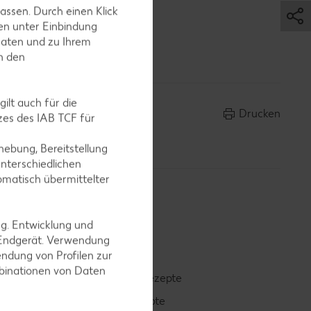
assen. Durch einen Klick
en unter Einbindung
usper-
Daten und zu Ihrem
in den
ilt auch für die
Drucken
es des IAB TCF für
ebung, Bereitstellung
nterschiedlichen
omatisch übermittelter
ng. Entwicklung und
 Endgerät. Verwendung
ndung von Profilen zur
mbinationen von Daten
Smoothie-Rezepte
Bowle-Rezepte