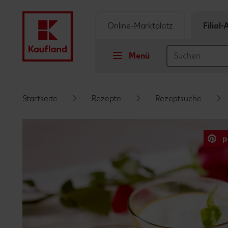
Online-Marktplatz
Filial
Menü
Springe zu
Startseite
Rezepte
Rezeptsuche
Hauptinhalt
p
Footer
Schwebender Seitenbereich