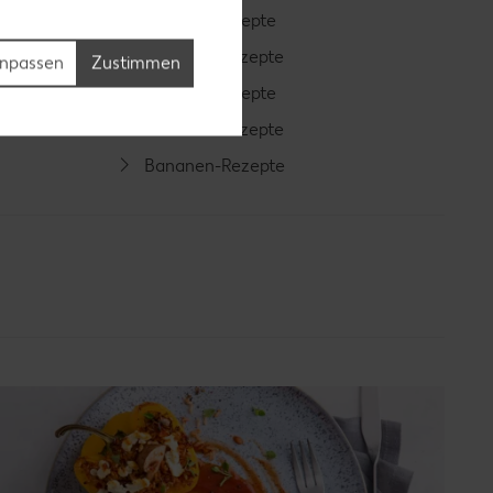
Cocktail-Rezepte
Avocado-Rezepte
npassen
Zustimmen
Erdbeer-Rezepte
Blaubeer-Rezepte
Bananen-Rezepte