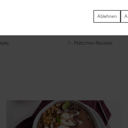
Rezepte
Schokokuchen-Rezepte
ezepte
Torten-Rezepte
Ablehnen
A
l-Rezepte
Eis-Rezepte
ezepte
Pfannkuchen-Rezepte
zepte
Plätzchen-Rezepte