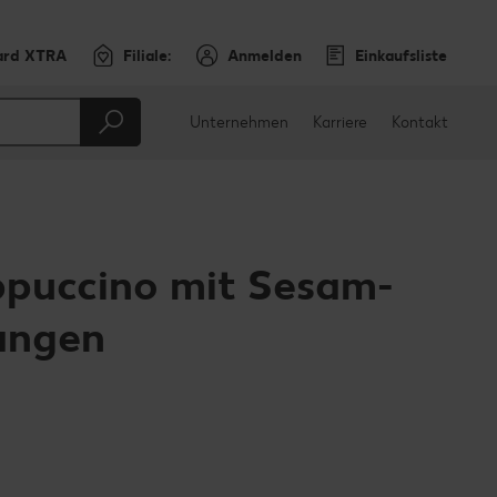
ard XTRA
Filiale:
Anmelden
Einkaufsliste
Unternehmen
Karriere
Kontakt
ppuccino mit Sesam-
angen
en
teilen
sApp teilen