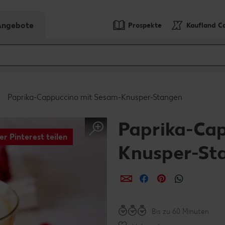
-Angebote
Prospekte
Kaufland C
Paprika-Cappuccino mit Sesam-Knusper-Stangen
Paprika-Ca
er Pinterest teilen
Knusper-St
per E-Mail teilen
per Facebook teil
per Pinterest 
per What
Bis zu 60 Minuten