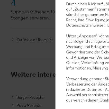
4
Durch einen Klick auf „A
auf „Zustimmen“ stimme
Suppe in Gläschen füllen, Milchschaum und Ba
sämtlicher genannten Pa
Stangen servieren.
Recht, Ihre Einwilligung 
Datenschutzhinweisen
.
Unter „Anpassen“ können
Zurück zur Übersicht
nachfolgend schlagwort
Werbung und Erfolgsme
Gewährleistung der Sich
und Anzeige von Werbun
Quellen, Verknüpfung ve
Informationen, Messung
Weitere interessante Rezeptka
Verwendung genauer Stan
Verbesserung der Angeb
reduzierter Daten zur A
Auswahl personalisierte
Burger-Rezepte
Salat-R
aus verschiedenen Quel
Pizza-Rezepte
Spargel