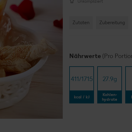
Unkompliziert
Zutaten
Zubereitung
Nährwerte
(Pro Portio
411/​1715
27.9
g
Kohlen-
kcal / kJ
hydrate