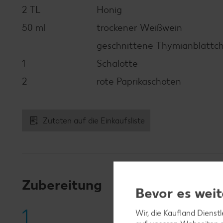
2 TL
Honig
50 ml
trockener Weißwein
geschnittene Thymianblättc
1
Schalotte
2
rote Paprikaschoten
Zutaten auf die Einkaufsliste
Zubereitung
Bevor es weit
1
Wir, die Kaufland Dienst