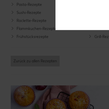
Pasta-Rezepte
Fleisch-
Sushi-Rezepte
Fisch-R
Raclette-Rezepte
Geflüge
Flammkuchen-Rezepte
Lamm-R
Frühstücksrezepte
Grill-Re
Zurück zu allen Rezepten