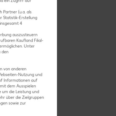
d ein Zugriff auf
nd beides
 Partner (u.a. als
onig
 Statistik-Erstellung
 insgesamt
4
erbung auszusteuern
ufbaren Kaufland Filial-
ermöglichen. Unter
seln, mit
u den
en bei
en von anderen
 Webseiten-Nutzung und
uf Informationen auf
 mit dem Ausspielen
 1 Prise
 um die Leistung und
hr über die Zielgruppen
ngen sowie zur