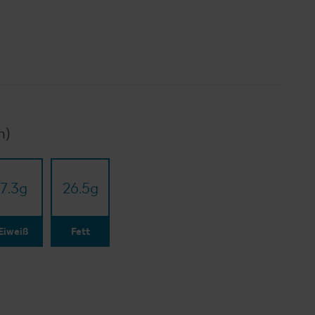
n)
7.3
g
26.5
g
Eiweiß
Fett