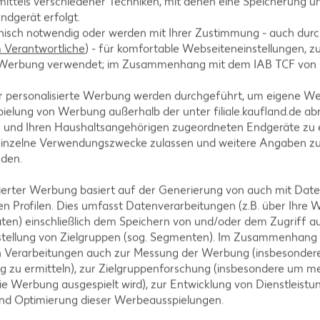
ittels verschiedener Techniken, mit denen eine Speicherung un
klein schneiden. Schalotte abziehen, fein würfeln u
ndgerät erfolgt.
hnisch notwendig oder werden mit Ihrer Zustimmung - auch durch
ießen, aufkochen, mit Thymian, Ingwer, Chili und H
Verantwortliche
) - für komfortable Webseiteneinstellungen, zur
te Werbung verwendet; im Zusammenhang mit dem IAB TCF von
r personalisierte Werbung werden durchgeführt, um eigene W
ielung von Werbung außerhalb der unter filiale.kaufland.de abr
n und Ihren Haushaltsangehörigen zugeordneten Endgeräte zu 
ssen, in Streifen schneiden, mit etwas Wasser bepin
einzelne Verwendungszwecke zulassen und weitere Angaben z
elegtes Backblech legen und im vorgeheizten Backof
nden.
is 12 Minuten goldbraun backen.
isierter Werbung basiert auf der Generierung von auch mit Dat
n Profilen. Dies umfasst Datenverarbeitungen (z.B. über Ihre
ten) einschließlich dem Speichern von und/oder dem Zugriff a
stellung von Zielgruppen (sog. Segmenten). Im Zusammenhang
mecken. Für den Milchschaum Milch in einem Topf mit
n Verarbeitungen auch zur Messung der Werbung (insbesondere
g zu ermitteln), zur Zielgruppenforschung (insbesondere um me
chlagen.
ie Werbung ausgespielt wird), zur Entwicklung von Dienstleistu
und Optimierung dieser Werbeausspielungen.