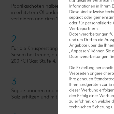
auf unseren Webseiten m
Paprikaschoten halbieren, putzen, waschen und 
Informationen in Ihrem E
Diese sind teilweise tec
in erhitztem Öl andünsten. Brühe und Wein ang
separat
oder
gemeinsam 
verfeinern und circa 15 bis 20 Minuten garen.
oder für personalisier
Werbepartnern.
Datenverarbeitungen fü
2
und um Dritten die Aussp
Angebote über die Ihne
Für die Knusperstangen Blätterteig auftauen la
„Anpassen“ können Sie 
Sesam bestreuen, auf ein mit Backpapier ausg
Datenverarbeitungen fi
200 °C (Gas: Stufe 4, Umluft 180 °C) circa 10 b
Die Erstellung personal
Webseiten angereicherte
3
Ihre genauen Standortda
Ihren Endgeräten zur Er
Suppe pürieren und mit Salz und Pfeffer absch
dieser Werbung erfolge
den Erfolg einer Werbun
Salz erhitzen und mit einem Schneebesen aufs
zu erfahren, an welche d
technischen Sicherung 