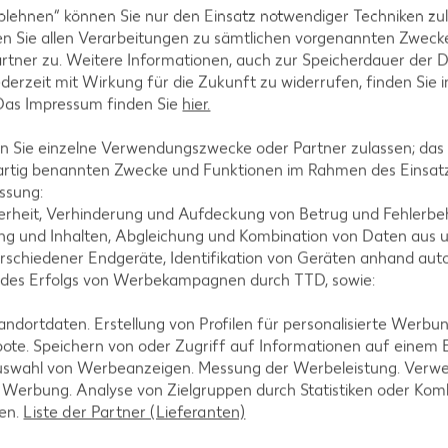
blehnen“ können Sie nur den Einsatz notwendiger Techniken zul
n Sie allen Verarbeitungen zu sämtlichen vorgenannten Zweck
silikumblättchen darauf anrichten und mit Sesam-Kn
rtner zu. Weitere Informationen, auch zur Speicherdauer der 
jederzeit mit Wirkung für die Zukunft zu widerrufen, finden Sie 
 Das Impressum finden Sie
hier.
 Sie einzelne Verwendungszwecke oder Partner zulassen; das g
artig benannten Zwecke und Funktionen im Rahmen des Einsatz
ssung:
erheit, Verhinderung und Aufdeckung von Betrug und Fehlerbeh
g und Inhalten, Abgleichung und Kombination von Daten aus u
rschiedener Endgeräte, Identifikation von Geräten anhand aut
 des Erfolgs von Werbekampagnen durch TTD, sowie:
tegorien
dortdaten. Erstellung von Profilen für personalisierte Werbu
ote. Speichern von oder Zugriff auf Informationen auf einem
uswahl von Werbeanzeigen. Messung der Werbeleistung. Verwe
r Werbung. Analyse von Zielgruppen durch Statistiken oder Ko
ezepte
Muffin-Rezepte
len.
Liste der Partner (Lieferanten)
-Rezepte
Apfelkuchen-Rezepte