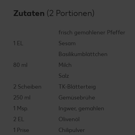
Zutaten
(2 Portionen)
frisch gemahlener Pfeffer
1 EL
Sesam
Basilikumblättchen
80 ml
Milch
Salz
2 Scheiben
TK-Blätterteig
250 ml
Gemüsebrühe
1 Msp.
Ingwer, gemahlen
2 EL
Olivenöl
1 Prise
Chilipulver