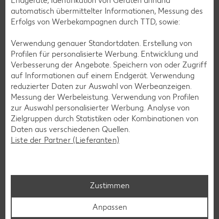
Endgeräte, Identifikation von Geräten anhand
Avocado-Rezepte
automatisch übermittelter Informationen, Messung des
Erfolgs von Werbekampagnen durch TTD, sowie:
Erdbeer-Rezepte
Blaubeer-Rezepte
Verwendung genauer Standortdaten. Erstellung von
Profilen für personalisierte Werbung. Entwicklung und
Bananen-Rezepte
Verbesserung der Angebote. Speichern von oder Zugriff
auf Informationen auf einem Endgerät. Verwendung
reduzierter Daten zur Auswahl von Werbeanzeigen.
Messung der Werbeleistung. Verwendung von Profilen
Zurück zu allen Rezepten
zur Auswahl personalisierter Werbung. Analyse von
Zielgruppen durch Statistiken oder Kombinationen von
Daten aus verschiedenen Quellen.
Liste der Partner (Lieferanten)
Zustimmen
Anpassen