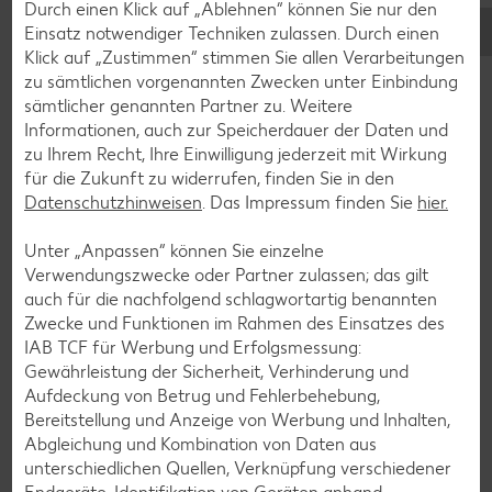
Lamm-Rezepte
Durch einen Klick auf „Ablehnen“ können Sie nur den
Einsatz notwendiger Techniken zulassen. Durch einen
Grill-Rezepte
Klick auf „Zustimmen“ stimmen Sie allen Verarbeitungen
zu sämtlichen vorgenannten Zwecken unter Einbindung
sämtlicher genannten Partner zu. Weitere
Muffin-Rezepte
Informationen, auch zur Speicherdauer der Daten und
Apfelkuchen-Rezepte
zu Ihrem Recht, Ihre Einwilligung jederzeit mit Wirkung
für die Zukunft zu widerrufen, finden Sie in den
Schokokuchen-Rezepte
Datenschutzhinweisen
. Das Impressum finden Sie
hier.
Torten-Rezepte
Unter „Anpassen“ können Sie einzelne
Eis-Rezepte
Verwendungszwecke oder Partner zulassen; das gilt
Pfannkuchen-Rezepte
auch für die nachfolgend schlagwortartig benannten
Zwecke und Funktionen im Rahmen des Einsatzes des
Plätzchen-Rezepte
IAB TCF für Werbung und Erfolgsmessung:
Gewährleistung der Sicherheit, Verhinderung und
Aufdeckung von Betrug und Fehlerbehebung,
Smoothie-Rezepte
Bereitstellung und Anzeige von Werbung und Inhalten,
Bowle-Rezepte
Abgleichung und Kombination von Daten aus
unterschiedlichen Quellen, Verknüpfung verschiedener
Cocktail-Rezepte