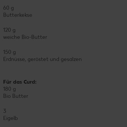
60 g
Butterkekse
120 g
weiche Bio-Butter
150 g
Erdnüsse, geröstet und gesalzen
Für das Curd:
180 g
Bio Butter
3
Eigelb