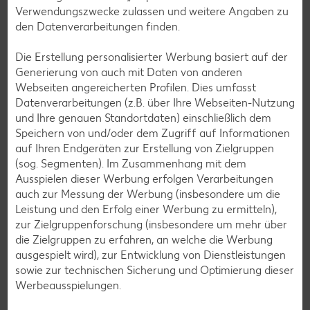
Verwendungszwecke zulassen und weitere Angaben zu
Burger-Rezepte
den Datenverarbeitungen finden.
Pizza-Rezepte
Die Erstellung personalisierter Werbung basiert auf der
Pasta-Rezepte
Generierung von auch mit Daten von anderen
Sushi-Rezepte
Webseiten angereicherten Profilen. Dies umfasst
Datenverarbeitungen (z.B. über Ihre Webseiten-Nutzung
Raclette-Rezepte
und Ihre genauen Standortdaten) einschließlich dem
Flammkuchen-Rezepte
Speichern von und/oder dem Zugriff auf Informationen
auf Ihren Endgeräten zur Erstellung von Zielgruppen
Frühstücksrezepte
(sog. Segmenten). Im Zusammenhang mit dem
Ausspielen dieser Werbung erfolgen Verarbeitungen
auch zur Messung der Werbung (insbesondere um die
Salat-Rezepte
Leistung und den Erfolg einer Werbung zu ermitteln),
Spargel-Rezepte
zur Zielgruppenforschung (insbesondere um mehr über
die Zielgruppen zu erfahren, an welche die Werbung
Fleisch-Rezepte
ausgespielt wird), zur Entwicklung von Dienstleistungen
Fisch-Rezepte
sowie zur technischen Sicherung und Optimierung dieser
Werbeausspielungen.
Geflügel-Rezepte