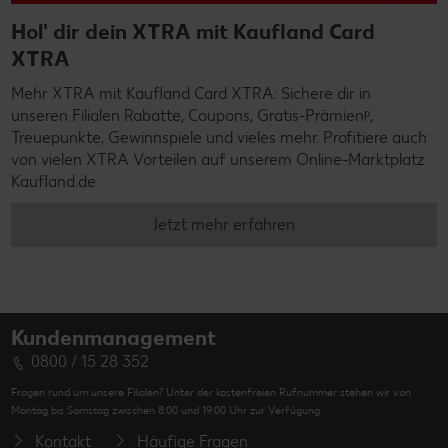
Hol' dir dein XTRA mit Kaufland Card
XTRA
Mehr XTRA mit Kaufland Card XTRA: Sichere dir in
unseren Filialen Rabatte, Coupons, Gratis-Prämienᵖ,
Treuepunkte, Gewinnspiele und vieles mehr. Profitiere auch
von vielen XTRA Vorteilen auf unserem Online-Marktplatz
Kaufland.de
Jetzt mehr erfahren
Kundenmanagement
0800 / 15 28 352
Fragen rund um unsere Filialen? Unter der kostenfreien Rufnummer stehen wir von
Montag bis Samstag zwischen 8:00 und 19:00 Uhr zur Verfügung.
Kontakt
Häufige Fragen