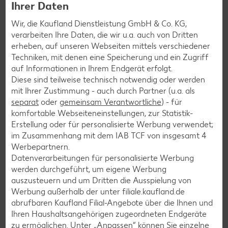
Ihrer Daten
Die kalte Zitronengras-Sahne steif schlagen und
Wir, die Kaufland Dienstleistung GmbH & Co. KG,
Frischkäse sowie Puderzucker unterrühren. Das
verarbeiten Ihre Daten, die wir u.a. auch von Dritten
Topping auf der Tarte verteilen und mit Minze
erheben, auf unseren Webseiten mittels verschiedener
garnieren.
Techniken, mit denen eine Speicherung und ein Zugriff
auf Informationen in Ihrem Endgerät erfolgt.
Diese sind teilweise technisch notwendig oder werden
mit Ihrer Zustimmung - auch durch Partner (u.a. als
Zurück zur Übersicht
separat
oder
gemeinsam Verantwortliche
) - für
komfortable Webseiteneinstellungen, zur Statistik-
Erstellung oder für personalisierte Werbung verwendet;
im Zusammenhang mit dem IAB TCF von insgesamt
4
Werbepartnern.
Datenverarbeitungen für personalisierte Werbung
Weitere interessante
werden durchgeführt, um eigene Werbung
auszusteuern und um Dritten die Ausspielung von
Rezeptkategorien
Werbung außerhalb der unter filiale.kaufland.de
abrufbaren Kaufland Filial-Angebote über die Ihnen und
Ihren Haushaltsangehörigen zugeordneten Endgeräte
zu ermöglichen. Unter „Anpassen“ können Sie einzelne