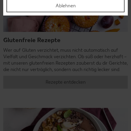
Ablehnen
Glutenfreie Rezepte
Wer auf Gluten verzichtet, muss nicht automatisch auf
Vielfalt und Geschmack verzichten. Ob süß oder herzhaft –
mit unseren glutenfreien Rezepten zauberst du dir Gerichte,
die nicht nur verträglich, sondern auch richtig lecker sind.
Rezepte entdecken