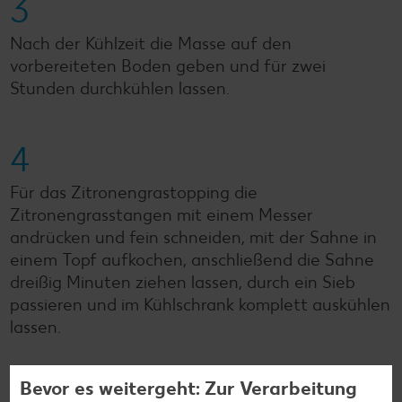
3
Nach der Kühlzeit die Masse auf den
vorbereiteten Boden geben und für zwei
Stunden durchkühlen lassen.
4
Für das Zitronengrastopping die
Zitronengrasstangen mit einem Messer
andrücken und fein schneiden, mit der Sahne in
einem Topf aufkochen, anschließend die Sahne
dreißig Minuten ziehen lassen, durch ein Sieb
passieren und im Kühlschrank komplett auskühlen
lassen.
Bevor es weitergeht: Zur Verarbeitung
5