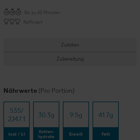
Bis zu 60 Minuten
Raffiniert
Zutaten
Zubereitung
Nährwerte
(Pro Portion)
535/​
30.3
g
9.5
g
41.7
g
2247.1
Kohlen-
kcal / kJ
Eiweiß
Fett
hydrate