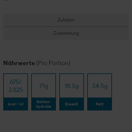
Zutaten
Zubereitung
Nährwerte
(Pro Portion)
675/​
71
g
18.5
g
34.5
g
2.825
Kohlen-
kcal / kJ
Eiweiß
Fett
hydrate