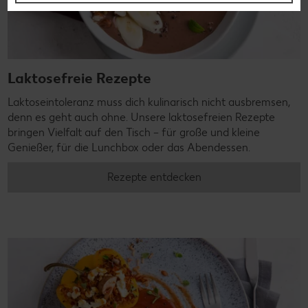
Laktosefreie Rezepte
Laktoseintoleranz muss dich kulinarisch nicht ausbremsen,
denn es geht auch ohne. Unsere laktosefreien Rezepte
bringen Vielfalt auf den Tisch – für große und kleine
Genießer, für die Lunchbox oder das Abendessen.
Rezepte entdecken