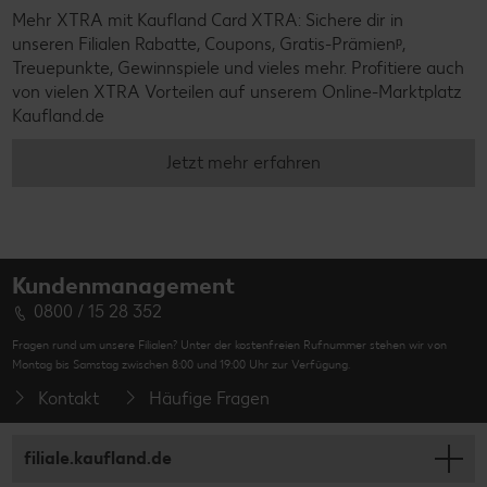
Mehr XTRA mit Kaufland Card XTRA: Sichere dir in
unseren Filialen Rabatte, Coupons, Gratis-Prämienᵖ,
Treuepunkte, Gewinnspiele und vieles mehr. Profitiere auch
von vielen XTRA Vorteilen auf unserem Online-Marktplatz
Kaufland.de
Jetzt mehr erfahren
Kundenmanagement
0800 / 15 28 352
Fragen rund um unsere Filialen? Unter der kostenfreien Rufnummer stehen wir von
Montag bis Samstag zwischen 8:00 und 19:00 Uhr zur Verfügung.
Kontakt
Häufige Fragen
filiale.kaufland.de