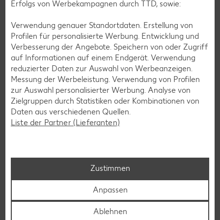
Erfolgs von Werbekampagnen durch TTD, sowie:
Verwendung genauer Standortdaten. Erstellung von
Glutenfreie Rezepte
Profilen für personalisierte Werbung. Entwicklung und
Verbesserung der Angebote. Speichern von oder Zugriff
Wer auf Gluten verzichtet, muss nicht automatisch auf
auf Informationen auf einem Endgerät. Verwendung
Vielfalt und Geschmack verzichten. Ob süß oder herzhaft –
reduzierter Daten zur Auswahl von Werbeanzeigen.
mit unseren glutenfreien Rezepten zauberst du dir Gerichte,
Messung der Werbeleistung. Verwendung von Profilen
die nicht nur verträglich, sondern auch richtig lecker sind.
zur Auswahl personalisierter Werbung. Analyse von
Zielgruppen durch Statistiken oder Kombinationen von
Rezepte entdecken
Daten aus verschiedenen Quellen.
Liste der Partner (Lieferanten)
Zustimmen
Anpassen
Ablehnen