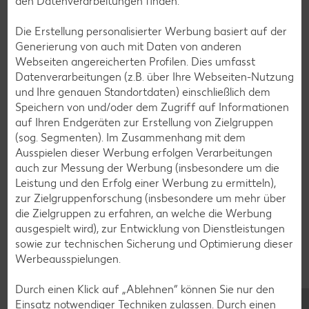
den Datenverarbeitungen finden.
Muffin-Rezepte
Die Erstellung personalisierter Werbung basiert auf der
Apfelkuchen-Rezepte
Generierung von auch mit Daten von anderen
Webseiten angereicherten Profilen. Dies umfasst
Schokokuchen-Rezepte
Datenverarbeitungen (z.B. über Ihre Webseiten-Nutzung
Torten-Rezepte
und Ihre genauen Standortdaten) einschließlich dem
Speichern von und/oder dem Zugriff auf Informationen
Eis-Rezepte
auf Ihren Endgeräten zur Erstellung von Zielgruppen
Pfannkuchen-Rezepte
(sog. Segmenten). Im Zusammenhang mit dem
Ausspielen dieser Werbung erfolgen Verarbeitungen
Plätzchen-Rezepte
auch zur Messung der Werbung (insbesondere um die
Leistung und den Erfolg einer Werbung zu ermitteln),
zur Zielgruppenforschung (insbesondere um mehr über
Smoothie-Rezepte
die Zielgruppen zu erfahren, an welche die Werbung
Bowle-Rezepte
ausgespielt wird), zur Entwicklung von Dienstleistungen
sowie zur technischen Sicherung und Optimierung dieser
Cocktail-Rezepte
Werbeausspielungen.
Avocado-Rezepte
Durch einen Klick auf „Ablehnen“ können Sie nur den
Erdbeer-Rezepte
Einsatz notwendiger Techniken zulassen. Durch einen