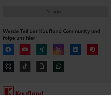
Anmelden
Werde Teil der Kaufland Community und
folge uns hier:
Facebook
YouTube
Xing
Instagram
LinkedIn
Pintere
Kununu
Tiktok
Giphy
WhatsApp
Impressum
Datenschutzhinweise
Cookie-Hinweise
Barrierefreiheitserklärung