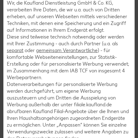
Wir, die Kaufland Dienstleistung GmbH & Co. KG,
Pasta-Rezepte
verarbeiten Ihre Daten, die wir u.a. auch von Dritten
Sushi-Rezepte
erheben, auf unseren Webseiten mittels verschiedener
Techniken, mit denen eine Speicherung und ein Zugriff
Raclette-Rezepte
auf Informationen in Ihrem Endgerät erfolgt.
Flammkuchen-Rezepte
Diese sind teilweise technisch notwendig oder werden
mit Ihrer Zustimmung - auch durch Partner (u.a. als
Frühstücksrezepte
separat
oder
gemeinsam Verantwortliche
) - für
komfortable Webseiteneinstellungen, zur Statistik-
Erstellung oder für personalisierte Werbung verwendet;
Salat-Rezepte
im Zusammenhang mit dem IAB TCF von insgesamt
4
Spargel-Rezepte
Werbepartnern.
Datenverarbeitungen für personalisierte Werbung
Fleisch-Rezepte
werden durchgeführt, um eigene Werbung
Fisch-Rezepte
auszusteuern und um Dritten die Ausspielung von
Werbung außerhalb der unter filiale.kaufland.de
Geflügel-Rezepte
abrufbaren Kaufland Filial-Angebote über die Ihnen und
Lamm-Rezepte
Ihren Haushaltsangehörigen zugeordneten Endgeräte
zu ermöglichen. Unter „Anpassen“ können Sie einzelne
Grill-Rezepte
Verwendungszwecke zulassen und weitere Angaben zu