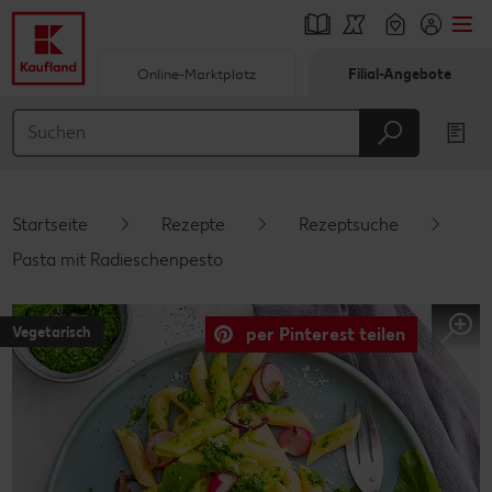
Online-Marktplatz
Filial-Angebote
Springe zu
Hauptinhalt
Footer
Startseite
Rezepte
Rezeptsuche
Schwebender Seitenbereich
Pasta mit Radieschenpesto
Vegetarisch
per Pinterest teilen