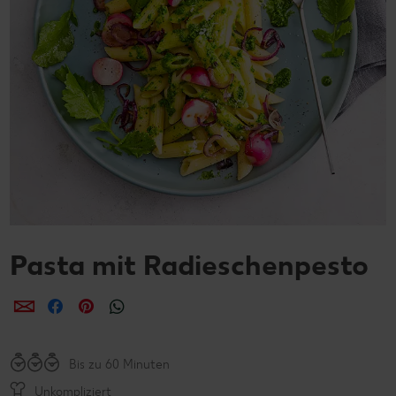
Pasta mit Radieschenpesto
per E-Mail teilen
per Facebook teilen
per Pinterest teilen
per WhatsApp teilen
Bis zu 60 Minuten
Unkompliziert