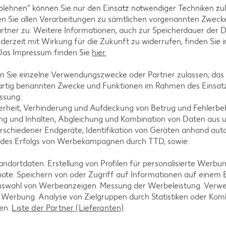
blehnen“ können Sie nur den Einsatz notwendiger Techniken zul
n Sie allen Verarbeitungen zu sämtlichen vorgenannten Zweck
effer abschmecken.
rtner zu. Weitere Informationen, auch zur Speicherdauer der 
jederzeit mit Wirkung für die Zukunft zu widerrufen, finden Sie 
 Das Impressum finden Sie
hier.
 Sie einzelne Verwendungszwecke oder Partner zulassen; das g
hen und mit Senf, Salz und Pfeffer abschmecken.
artig benannten Zwecke und Funktionen im Rahmen des Einsatz
ssung:
erheit, Verhinderung und Aufdeckung von Betrug und Fehlerbeh
g und Inhalten, Abgleichung und Kombination von Daten aus u
rschiedener Endgeräte, Identifikation von Geräten anhand aut
 des Erfolgs von Werbekampagnen durch TTD, sowie:
e fraîche, Granatapfelkerne und Paranüsse darauf ve
dortdaten. Erstellung von Profilen für personalisierte Werbu
ote. Speichern von oder Zugriff auf Informationen auf einem
uswahl von Werbeanzeigen. Messung der Werbeleistung. Verwe
r Werbung. Analyse von Zielgruppen durch Statistiken oder Ko
len.
Liste der Partner (Lieferanten)