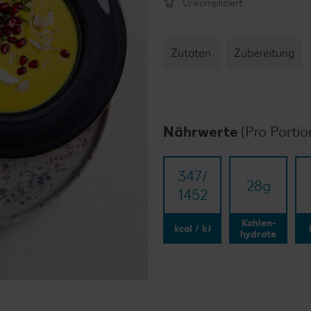
Unkompliziert
Zutaten
Zubereitung
Nährwerte
(Pro Portio
347/​
28
g
1452
Kohlen-
kcal / kJ
hydrate