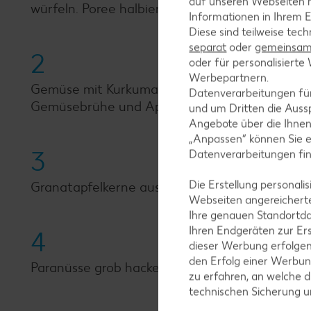
auf unseren Webseiten m
würfeln. Poree halbieren, waschen, putzen und
Informationen in Ihrem E
Diese sind teilweise tec
separat
oder
gemeinsam 
2
oder für personalisier
Werbepartnern.
Gemüse mit Kurkuma in einem Topf in erhitztem
Datenverarbeitungen fü
Gemüsebrühe und Apfelessig auffüllen und mit D
und um Dritten die Aussp
Angebote über die Ihne
„Anpassen“ können Sie 
3
Datenverarbeitungen fi
Die Erstellung personal
Granatapfelkerne ausbrechen.
Webseiten angereicherte
Ihre genauen Standortda
Ihren Endgeräten zur Er
4
dieser Werbung erfolge
den Erfolg einer Werbun
Paranüsse grob hacken und in einer beschichte
zu erfahren, an welche d
technischen Sicherung 