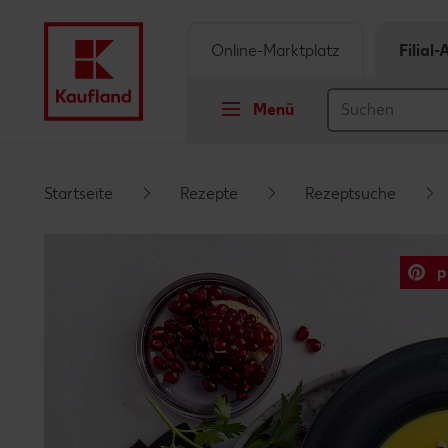
Online-Marktplatz
Filial
Menü
Springe zu
Startseite
Rezepte
Rezeptsuche
Hauptinhalt
p
Footer
Schwebender Seitenbereich