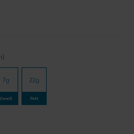
n)
7
g
22
g
Eiweiß
Fett