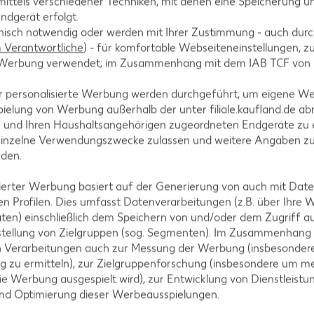
ittels verschiedener Techniken, mit denen eine Speicherung un
 in Scheiben schneiden.
ndgerät erfolgt.
hnisch notwendig oder werden mit Ihrer Zustimmung - auch durch
Verantwortliche
) - für komfortable Webseiteneinstellungen, zur
te Werbung verwendet; im Zusammenhang mit dem IAB TCF von
 Öl 3 bis 5 Minuten anschwitzen und salzen. Mit
r personalisierte Werbung werden durchgeführt, um eigene W
eckel bei mittlerer Hitze circa 25 Minuten köcheln 
ielung von Werbung außerhalb der unter filiale.kaufland.de abr
n und Ihren Haushaltsangehörigen zugeordneten Endgeräte zu 
einzelne Verwendungszwecke zulassen und weitere Angaben z
nden.
isierter Werbung basiert auf der Generierung von auch mit Dat
n Profilen. Dies umfasst Datenverarbeitungen (z.B. über Ihre
ten) einschließlich dem Speichern von und/oder dem Zugriff a
stellung von Zielgruppen (sog. Segmenten). Im Zusammenhang
n Verarbeitungen auch zur Messung der Werbung (insbesondere
g zu ermitteln), zur Zielgruppenforschung (insbesondere um me
ten Pfanne rösten.
ie Werbung ausgespielt wird), zur Entwicklung von Dienstleistu
und Optimierung dieser Werbeausspielungen.