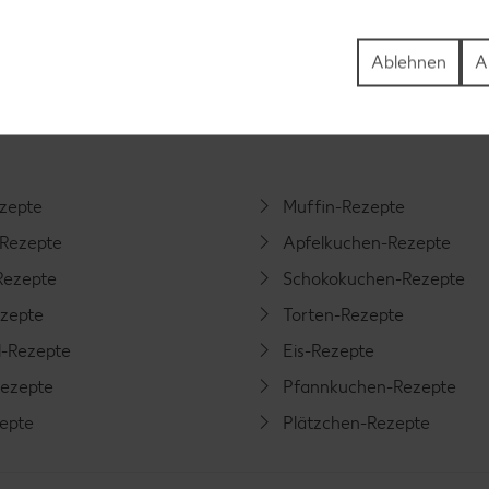
Ablehnen
A
tegorien
ezepte
Muffin-Rezepte
-Rezepte
Apfelkuchen-Rezepte
Rezepte
Schokokuchen-Rezepte
ezepte
Torten-Rezepte
l-Rezepte
Eis-Rezepte
ezepte
Pfannkuchen-Rezepte
zepte
Plätzchen-Rezepte