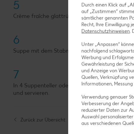
5
Durch einen Klick auf „A
auf „Zustimmen“ stimme
Crème fraîche glattrühren und mit Salz und Pf
sämtlicher genannten Pa
Recht, Ihre Einwilligung 
Datenschutzhinweisen
.
6
Unter „Anpassen“ können
Suppe mit dem Stabmixer fein pürieren, aufkoc
nachfolgend schlagwort
Werbung und Erfolgsme
Gewährleistung der Sich
7
und Anzeige von Werbun
Quellen, Verknüpfung ve
Informationen, Messung
In 4 Suppenteller oder Schalen abfüllen, Crèm
und servieren.
Verwendung genauer Stan
Verbesserung der Angeb
reduzierter Daten zur A
Auswahl personalisierte
Zurück zur Übersicht
aus verschiedenen Quel