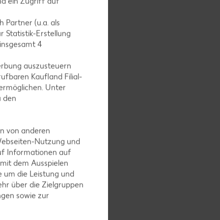
d ein Zugriff auf
 Partner (u.a. als
 Statistik-Erstellung
 insgesamt
4
erbung auszusteuern
lassen.
ufbaren Kaufland Filial-
ermöglichen. Unter
u den
en von anderen
 Webseiten-Nutzung und
uf Informationen auf
 mit dem Ausspielen
 um die Leistung und
hr über die Zielgruppen
ngen sowie zur