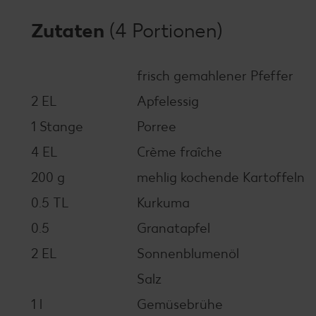
Zutaten
(4 Portionen)
frisch gemahlener Pfeffer
2 EL
Apfelessig
1 Stange
Porree
4 EL
Crème fraîche
200 g
mehlig kochende Kartoffeln
0.5 TL
Kurkuma
0.5
Granatapfel
2 EL
Sonnenblumenöl
Salz
1 l
Gemüsebrühe