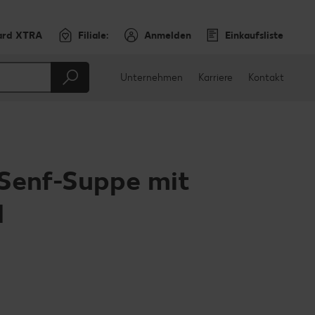
ard XTRA
Filiale:
Anmelden
Einkaufsliste
Unternehmen
Karriere
Kontakt
Senf-Suppe mit
l
en
teilen
sApp teilen