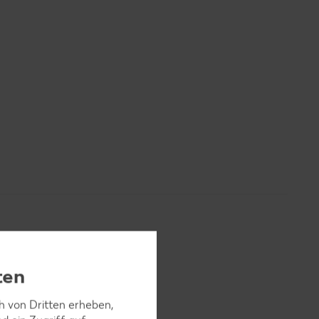
ten
ch von Dritten erheben,
ebenfalls