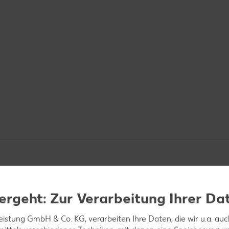
ergeht: Zur Verarbeitung Ihrer Da
leistung GmbH & Co. KG, verarbeiten Ihre Daten, die wir u.a. au
 schneiden. Pastinaken und Kartoffeln schälen und 