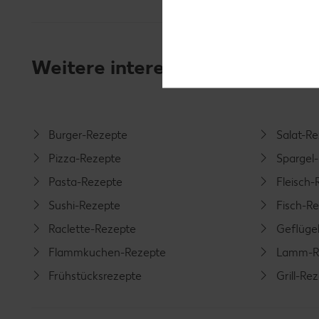
Weitere interessante Rezeptka
Burger-Rezepte
Salat-R
Pizza-Rezepte
Spargel
Pasta-Rezepte
Fleisch-
Sushi-Rezepte
Fisch-R
Raclette-Rezepte
Geflüge
Flammkuchen-Rezepte
Lamm-R
Frühstücksrezepte
Grill-Re