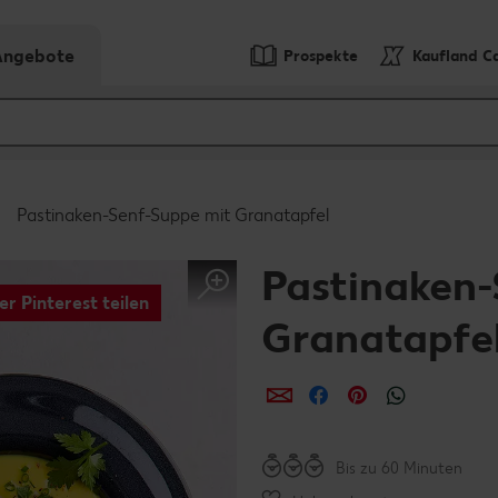
-Angebote
Prospekte
Kaufland C
Pastinaken-Senf-Suppe mit Granatapfel
Pastinaken-
er Pinterest teilen
Granatapfe
per E-Mail teilen
per Facebook teil
per Pinterest 
per What
Bis zu 60 Minuten