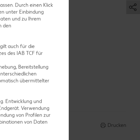
assen. Durch einen Klick
en unter Einbindung
Daten und zu Ihrem
in den
ilt auch für die
es des IAB TCF für
ebung, Bereitstellung
nterschiedlichen
omatisch übermittelter
rteilen
ng. Entwicklung und
 Endgerät. Verwendung
ndung von Profilen zur
mbinationen von Daten
Drucken