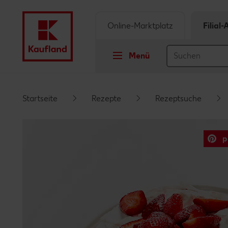
Online-Marktplatz
Filial
Menü
Springe zu
Startseite
Rezepte
Rezeptsuche
Hauptinhalt
p
Footer
Schwebender Seitenbereich