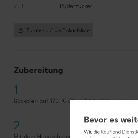
2 EL
Puderzucker
Zutaten auf die Einkaufsliste
Zubereitung
1
Backofen auf 170 °C Ober-/Unterhitze vorheize
Bevor es weit
2
Wir, die Kaufland Dienst
Mit dem Handrührgerät Eiweiß und eine Prise 