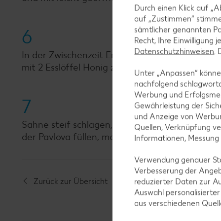
Durch einen Klick auf „A
auf „Zustimmen“ stimme
sämtlicher genannten Pa
6
Recht, Ihre Einwilligung 
Datenschutzhinweisen
.
In der Zwischenzeit Erdbeeren waschen, abtropf
mit 2 Esslöffel Honig zu den Erdbeeren geben 
Unter „Anpassen“ können
nachfolgend schlagwort
Werbung und Erfolgsme
7
Gewährleistung der Sich
und Anzeige von Werbun
Sahne steif schlagen, Quark in eine Schüssel 
Quellen, Verknüpfung ve
der Pavlova füllen, marinierte Erdbeeren mit 
Informationen, Messung
Verwendung genauer Stan
Verbesserung der Angeb
Zurück zur Übersicht
reduzierter Daten zur A
Auswahl personalisierte
aus verschiedenen Quel