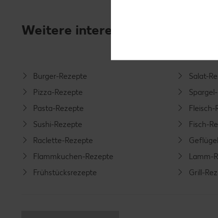
Weitere interessante Rezeptka
Burger-Rezepte
Salat-R
Pizza-Rezepte
Spargel
Pasta-Rezepte
Fleisch-
Sushi-Rezepte
Fisch-R
Raclette-Rezepte
Geflüge
Flammkuchen-Rezepte
Lamm-R
Frühstücksrezepte
Grill-Re