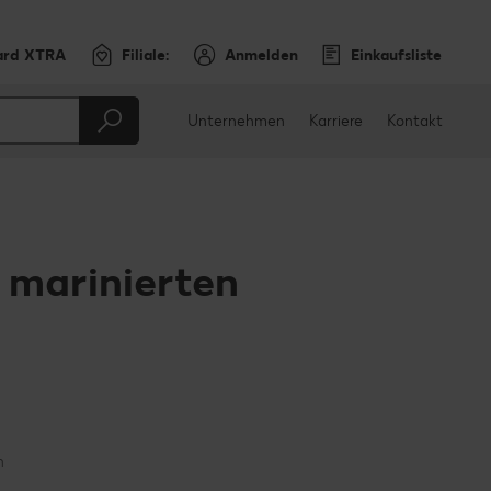
ard XTRA
Filiale:
Anmelden
Einkaufsliste
Unternehmen
Karriere
Kontakt
 marinierten
en
teilen
sApp teilen
n