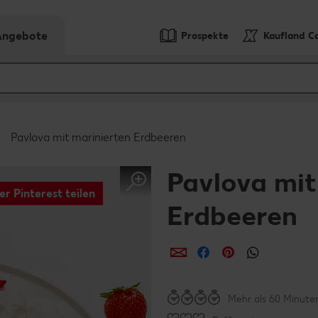
-Angebote
Prospekte
Kaufland C
Pavlova mit marinierten Erdbeeren
Pavlova mit
er Pinterest teilen
Erdbeeren
per E-Mail teilen
per Facebook teil
per Pinterest 
per What
Mehr als 60 Minute