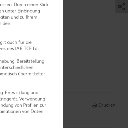
assen. Durch einen Klick
en unter Einbindung
Daten und zu Ihrem
in den
 kratzen,
ilt auch für die
es des IAB TCF für
ebung, Bereitstellung
nterschiedlichen
e Mulde
omatisch übermittelter
eren.
ng. Entwicklung und
 Endgerät. Verwendung
Drucken
ndung von Profilen zur
mbinationen von Daten