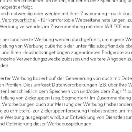
ittels verschiedener Techniken, mit denen eine Speicherung un
in fester, glänzender Eischnee entstanden ist.
ndgerät erfolgt.
hnisch notwendig oder werden mit Ihrer Zustimmung - auch durch
Verantwortliche
) - für komfortable Webseiteneinstellungen, zur
te Werbung verwendet; im Zusammenhang mit dem IAB TCF von
r personalisierte Werbung werden durchgeführt, um eigene W
 Weißweinessig vorsichtig unterheben. Eischneemass
ielung von Werbung außerhalb der unter filiale.kaufland.de abr
pier ausgelegtes Backblech geben.
n und Ihren Haushaltsangehörigen zugeordneten Endgeräte zu 
einzelne Verwendungszwecke zulassen und weitere Angaben z
nden.
isierter Werbung basiert auf der Generierung von auch mit Dat
. Die Pavlova sollte einen Durchmesser von 20 bis 2
n Profilen. Dies umfasst Datenverarbeitungen (z.B. über Ihre
r die Füllung.
ten) einschließlich dem Speichern von und/oder dem Zugriff a
stellung von Zielgruppen (sog. Segmenten). Im Zusammenhang
n Verarbeitungen auch zur Messung der Werbung (insbesondere
g zu ermitteln), zur Zielgruppenforschung (insbesondere um me
ie Werbung ausgespielt wird), zur Entwicklung von Dienstleistu
die Pavlova 80 bis 90 Minuten backen. Backofen aus
und Optimierung dieser Werbeausspielungen.
 1 Stunde vollständig auskühlen.