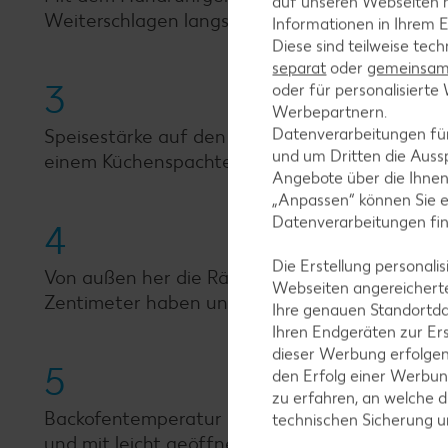
auf unseren Webseiten m
Weiterschlagen langsam einrieseln lassen, bis e
Informationen in Ihrem E
Diese sind teilweise tec
separat
oder
gemeinsam 
3
oder für personalisier
Werbepartnern.
Datenverarbeitungen fü
Speisestärke auf den Eischnee sieben und mit
und um Dritten die Aussp
einem Küchenspachtel rund auf ein mit Backpa
Angebote über die Ihne
„Anpassen“ können Sie 
Datenverarbeitungen fi
4
Die Erstellung personal
Von außen her die Ränder vorsichtig hochziehen
Webseiten angereicherte
Zentimeter haben und mittig eine Vertiefung fü
Ihre genauen Standortda
Ihren Endgeräten zur Er
dieser Werbung erfolge
5
den Erfolg einer Werbun
zu erfahren, an welche d
Backofentemperatur auf 90 °C reduzieren und 
technischen Sicherung 
und mit leicht geöffneter Tür die Pavlova circa