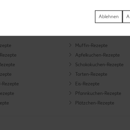
tegorien
Ablehnen
A
ezepte
Muffin-Rezepte
-Rezepte
Apfelkuchen-Rezepte
Rezepte
Schokokuchen-Rezepte
ezepte
Torten-Rezepte
l-Rezepte
Eis-Rezepte
ezepte
Pfannkuchen-Rezepte
zepte
Plätzchen-Rezepte