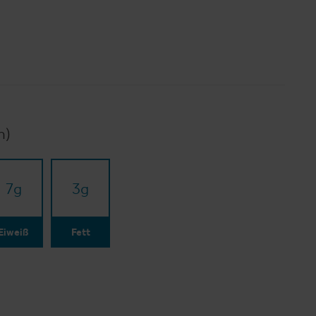
n)
7
g
3
g
Eiweiß
Fett