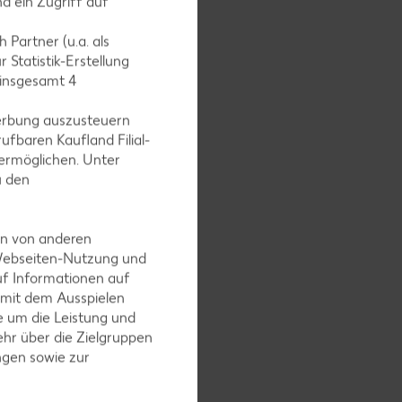
d ein Zugriff auf
 Partner (u.a. als
 Statistik-Erstellung
 insgesamt
4
erbung auszusteuern
e mit
ufbaren Kaufland Filial-
ermöglichen. Unter
u den
en von anderen
5
 Webseiten-Nutzung und
uf Informationen auf
 mit dem Ausspielen
 um die Leistung und
hr über die Zielgruppen
ngen sowie zur
schalten