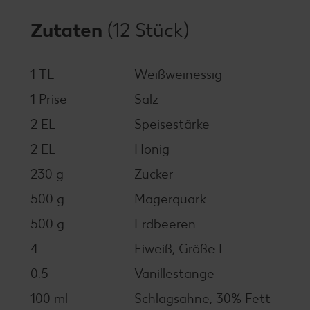
Zutaten
(12 Stück)
1 TL
Weißweinessig
1 Prise
Salz
2 EL
Speisestärke
2 EL
Honig
230 g
Zucker
500 g
Magerquark
500 g
Erdbeeren
4
Eiweiß, Größe L
0.5
Vanillestange
100 ml
Schlagsahne, 30% Fett