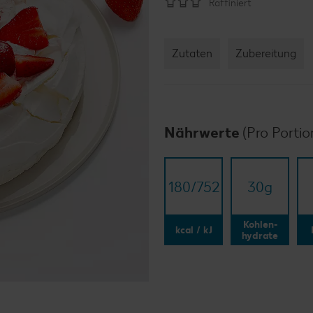
Raffiniert
Zutaten
Zubereitung
Nährwerte
(Pro Portio
180/​752
30
g
Kohlen-
kcal / kJ
hydrate