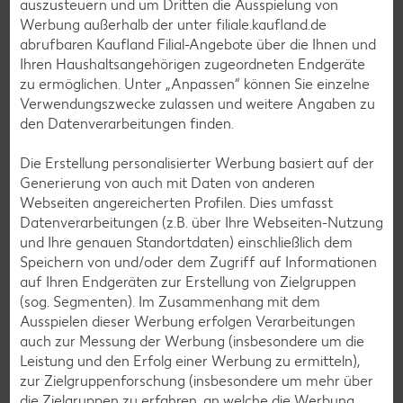
auszusteuern und um Dritten die Ausspielung von
Werbung außerhalb der unter filiale.kaufland.de
Salat-Rezepte
abrufbaren Kaufland Filial-Angebote über die Ihnen und
Spargel-Rezepte
Ihren Haushaltsangehörigen zugeordneten Endgeräte
zu ermöglichen. Unter „Anpassen“ können Sie einzelne
Fleisch-Rezepte
Verwendungszwecke zulassen und weitere Angaben zu
Fisch-Rezepte
den Datenverarbeitungen finden.
Geflügel-Rezepte
Die Erstellung personalisierter Werbung basiert auf der
Lamm-Rezepte
Generierung von auch mit Daten von anderen
Webseiten angereicherten Profilen. Dies umfasst
Grill-Rezepte
Datenverarbeitungen (z.B. über Ihre Webseiten-Nutzung
und Ihre genauen Standortdaten) einschließlich dem
Speichern von und/oder dem Zugriff auf Informationen
Muffin-Rezepte
auf Ihren Endgeräten zur Erstellung von Zielgruppen
Apfelkuchen-Rezepte
(sog. Segmenten). Im Zusammenhang mit dem
Ausspielen dieser Werbung erfolgen Verarbeitungen
Schokokuchen-Rezepte
auch zur Messung der Werbung (insbesondere um die
Torten-Rezepte
Leistung und den Erfolg einer Werbung zu ermitteln),
zur Zielgruppenforschung (insbesondere um mehr über
Eis-Rezepte
die Zielgruppen zu erfahren, an welche die Werbung