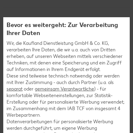
Bevor es weitergeht: Zur Verarbeitung
Weitere interessante
Ihrer Daten
Rezeptkategorien
Wir, die Kaufland Dienstleistung GmbH & Co. KG,
verarbeiten Ihre Daten, die wir u.a. auch von Dritten
erheben, auf unseren Webseiten mittels verschiedener
Techniken, mit denen eine Speicherung und ein Zugriff
Burger-Rezepte
auf Informationen in Ihrem Endgerät erfolgt.
Pizza-Rezepte
Diese sind teilweise technisch notwendig oder werden
mit Ihrer Zustimmung - auch durch Partner (u.a. als
Pasta-Rezepte
separat
oder
gemeinsam Verantwortliche
) - für
Sushi-Rezepte
komfortable Webseiteneinstellungen, zur Statistik-
Erstellung oder für personalisierte Werbung verwendet;
Raclette-Rezepte
im Zusammenhang mit dem IAB TCF von insgesamt
4
Flammkuchen-Rezepte
Werbepartnern.
Datenverarbeitungen für personalisierte Werbung
Frühstücksrezepte
werden durchgeführt, um eigene Werbung