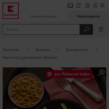
Online-Marktplatz
Filial-Angebote
Springe zu
Hauptinhalt
Footer
Startseite
Rezepte
Rezeptsuche
Schwebender Seitenbereich
Penne mit gebratenem Brokkoli
per Pinterest teilen