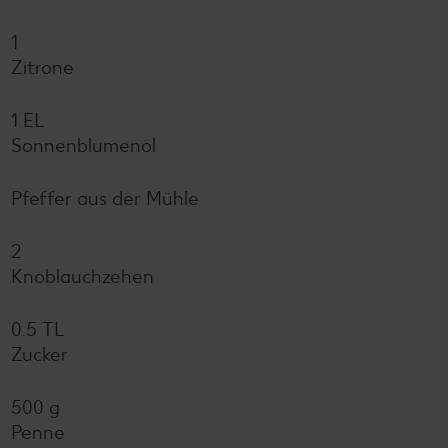
1
Zitrone
1 EL
Sonnenblumenöl
Pfeffer aus der Mühle
2
Knoblauchzehen
0.5 TL
Zucker
500 g
Penne