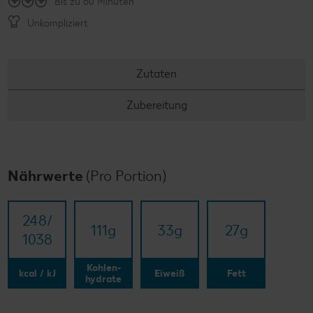
Bis zu 60 Minuten
Unkompliziert
Zutaten
Zubereitung
Nährwerte
(Pro Portion)
248/​
111
g
33
g
27
g
1038
Kohlen-
kcal / kJ
Eiweiß
Fett
hydrate