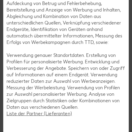
Aufdeckung von Betrug und Fehlerbehebung,
Bereitstellung und Anzeige von Werbung und Inhalten,
Abgleichung und Kombination von Daten aus
unterschiedlichen Quellen, Verknüpfung verschiedener
Endgeräte, Identifikation von Geräten anhand
automatisch übermittelter Informationen, Messung des
Erfolgs von Werbekampagnen durch TTD, sowie:
Verwendung genauer Standortdaten. Erstellung von
Profilen für personalisierte Werbung. Entwicklung und
Verbesserung der Angebote. Speichern von oder Zugriff
auf Informationen auf einem Endgerät. Verwendung
reduzierter Daten zur Auswahl von Werbeanzeigen.
Messung der Werbeleistung. Verwendung von Profilen
zur Auswahl personalisierter Werbung. Analyse von
Glutenfreie Rezepte
Zielgruppen durch Statistiken oder Kombinationen von
Daten aus verschiedenen Quellen.
Wer auf Gluten verzichtet, muss nicht automatisch auf
Liste der Partner (Lieferanten)
Vielfalt und Geschmack verzichten. Ob süß oder herzhaft –
mit unseren glutenfreien Rezepten zauberst du dir Gerichte,
die nicht nur verträglich, sondern auch richtig lecker sind.