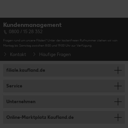
Kundenmanagement
0800 / 15 28 352
Fragen rund um unsere Filialen? Unter der kostenfreien Rufnummer stehen wir von
Montag bis Samstag zwischen 8:00 und 19:00 Uhr zur Verfügung.
Kontakt
Häufige Fragen
filiale.kaufland.de
Service
Unternehmen
Online-Marktplatz Kaufland.de