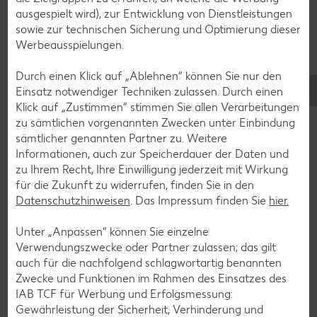
Pfannkuchen-Rezepte
ausgespielt wird), zur Entwicklung von Dienstleistungen
sowie zur technischen Sicherung und Optimierung dieser
Plätzchen-Rezepte
Werbeausspielungen.
Durch einen Klick auf „Ablehnen“ können Sie nur den
Smoothie-Rezepte
Einsatz notwendiger Techniken zulassen. Durch einen
Bowle-Rezepte
Klick auf „Zustimmen“ stimmen Sie allen Verarbeitungen
zu sämtlichen vorgenannten Zwecken unter Einbindung
Cocktail-Rezepte
sämtlicher genannten Partner zu. Weitere
Avocado-Rezepte
Informationen, auch zur Speicherdauer der Daten und
zu Ihrem Recht, Ihre Einwilligung jederzeit mit Wirkung
Erdbeer-Rezepte
für die Zukunft zu widerrufen, finden Sie in den
Blaubeer-Rezepte
Datenschutzhinweisen
. Das Impressum finden Sie
hier.
Bananen-Rezepte
Unter „Anpassen“ können Sie einzelne
Verwendungszwecke oder Partner zulassen; das gilt
auch für die nachfolgend schlagwortartig benannten
Zwecke und Funktionen im Rahmen des Einsatzes des
Zurück zu allen Rezepten
IAB TCF für Werbung und Erfolgsmessung:
Gewährleistung der Sicherheit, Verhinderung und