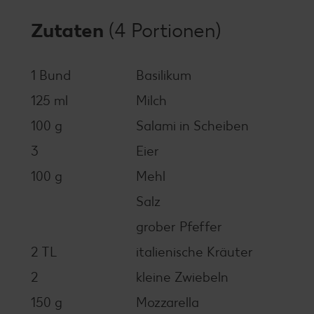
Zutaten
(4 Portionen)
1 Bund
Basilikum
125 ml
Milch
100 g
Salami in Scheiben
3
Eier
100 g
Mehl
Salz
grober Pfeffer
2 TL
italienische Kräuter
2
kleine Zwiebeln
150 g
Mozzarella