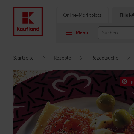
Online-Marktplatz
Filial
Menü
Springe zu
Startseite
Rezepte
Rezeptsuche
Hauptinhalt
p
Footer
Schwebender Seitenbereich