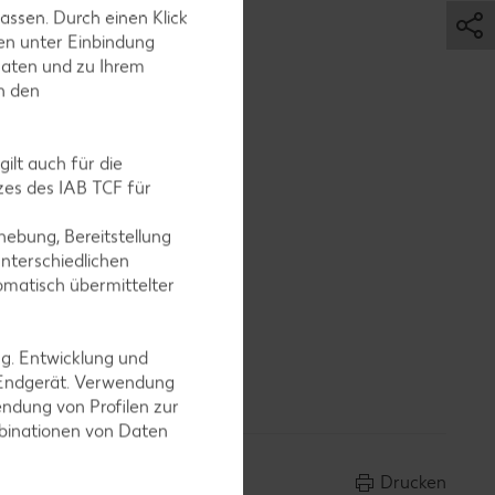
assen. Durch einen Klick
en unter Einbindung
Daten und zu Ihrem
in den
ilt auch für die
es des IAB TCF für
em
ebung, Bereitstellung
nterschiedlichen
omatisch übermittelter
ng. Entwicklung und
 Endgerät. Verwendung
ndung von Profilen zur
mbinationen von Daten
Drucken