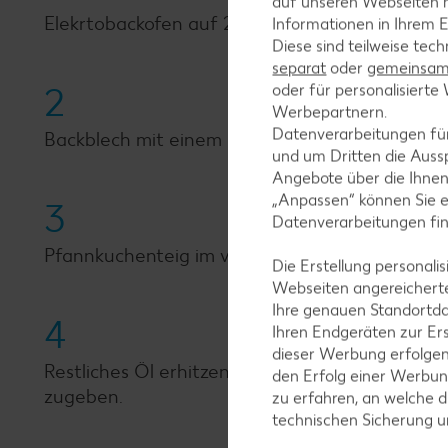
auf unseren Webseiten m
Elekrtobackofen auf 225 °C vorheizen. Mehl mit
Informationen in Ihrem E
Diese sind teilweise tec
separat
oder
gemeinsam 
2
oder für personalisier
Werbepartnern.
Datenverarbeitungen fü
Backblech mit einem Esslöffel Öl bestreichen, 
und um Dritten die Aussp
Angebote über die Ihne
„Anpassen“ können Sie 
3
Datenverarbeitungen fi
Pfannkuchenteig im vorgeheizten Backofen bei 
Die Erstellung personal
Webseiten angereicherte
Ihre genauen Standortda
4
Ihren Endgeräten zur Er
dieser Werbung erfolge
Restliches Öl erhitzen, Zwiebeln und Knoblau
den Erfolg einer Werbun
zugeben.
zu erfahren, an welche d
technischen Sicherung 