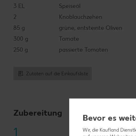
3 EL
Speiseöl
2
Knoblauchzehen
85 g
grüne, entsteinte Oliven
300 g
Tomate
250 g
passierte Tomaten
Zutaten auf die Einkaufsliste
Zubereitung
Bevor es weit
1
Wir, die Kaufland Dienst