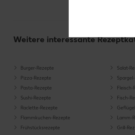
Weitere interessante Rezeptka
Burger-Rezepte
Salat-R
Pizza-Rezepte
Spargel
Pasta-Rezepte
Fleisch-
Sushi-Rezepte
Fisch-R
Raclette-Rezepte
Geflüge
Flammkuchen-Rezepte
Lamm-R
Frühstücksrezepte
Grill-Re