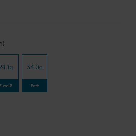
n)
24.1
g
34.0
g
Eiweiß
Fett