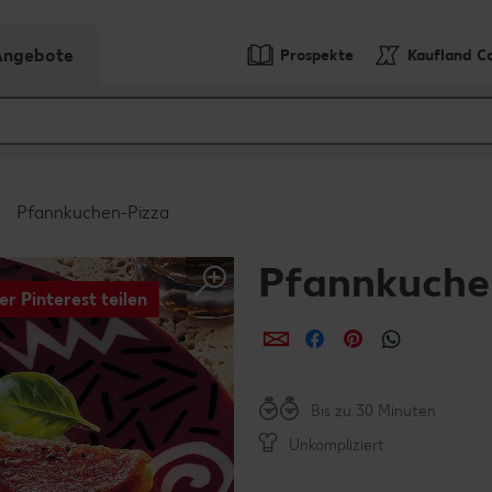
-Angebote
Prospekte
Kaufland C
Pfannkuchen-Pizza
Pfannkuche
er Pinterest teilen
per E-Mail teilen
per Facebook teil
per Pinterest 
per What
Bis zu 30 Minuten
Unkompliziert