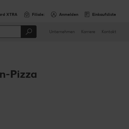
ard XTRA
Filiale:
Anmelden
Einkaufsliste
Unternehmen
Karriere
Kontakt
n-Pizza
en
teilen
sApp teilen