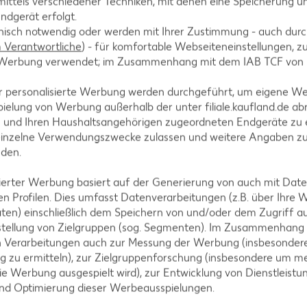
ittels verschiedener Techniken, mit denen eine Speicherung un
 Milch und Eiern verrühren und mit Salz und Pfeffer
ndgerät erfolgt.
hnisch notwendig oder werden mit Ihrer Zustimmung - auch durch
Verantwortliche
) - für komfortable Webseiteneinstellungen, zur
te Werbung verwendet; im Zusammenhang mit dem IAB TCF von
r personalisierte Werbung werden durchgeführt, um eigene W
Teig darauf gießen und glattstreichen.
ielung von Werbung außerhalb der unter filiale.kaufland.de abr
n und Ihren Haushaltsangehörigen zugeordneten Endgeräte zu 
einzelne Verwendungszwecke zulassen und weitere Angaben z
nden.
225 °C (Gas: Stufe 4) circa 9 Minuten backen.
isierter Werbung basiert auf der Generierung von auch mit Dat
n Profilen. Dies umfasst Datenverarbeitungen (z.B. über Ihre
ten) einschließlich dem Speichern von und/oder dem Zugriff a
stellung von Zielgruppen (sog. Segmenten). Im Zusammenhang
n Verarbeitungen auch zur Messung der Werbung (insbesondere
chzehen abziehen, würfeln und andünsten. Passierte
g zu ermitteln), zur Zielgruppenforschung (insbesondere um me
ie Werbung ausgespielt wird), zur Entwicklung von Dienstleistu
und Optimierung dieser Werbeausspielungen.