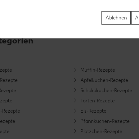
Ablehnen
A
tegorien
ezepte
Muffin-Rezepte
-Rezepte
Apfelkuchen-Rezepte
Rezepte
Schokokuchen-Rezepte
ezepte
Torten-Rezepte
l-Rezepte
Eis-Rezepte
ezepte
Pfannkuchen-Rezepte
zepte
Plätzchen-Rezepte