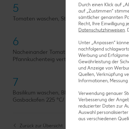
5
Durch einen Klick auf „A
auf „Zustimmen“ stimme
sämtlicher genannten Pa
Tomaten waschen, Stielansatz entfernen und in
Recht, Ihre Einwilligung 
Datenschutzhinweisen
.
6
Unter „Anpassen“ können
nachfolgend schlagwort
Nacheinander Tomatensoße, Salami- und Tomat
Werbung und Erfolgsme
Pfannkuchenteig verteilen. Mit Salz und Pfeff
Gewährleistung der Sich
und Anzeige von Werbun
Quellen, Verknüpfung ve
7
Informationen, Messung
Basilikum waschen, Blättchen abzupfen, Pizza d
Verwendung genauer Stan
Gasbackofen 225 °C/ Stufe 5, Umluft: 200 °C).
Verbesserung der Angeb
reduzierter Daten zur A
Auswahl personalisierte
aus verschiedenen Quel
Zurück zur Übersicht