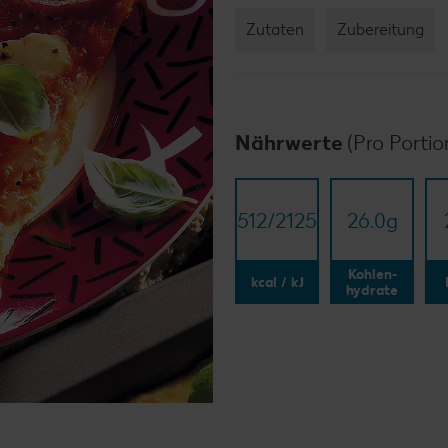
Zutaten
Zubereitung
Nährwerte
(Pro Portio
512/​2125
26.0
g
Kohlen-
kcal / kJ
hydrate