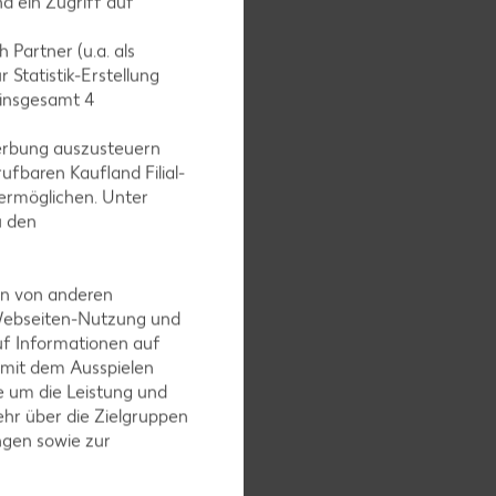
d ein Zugriff auf
 würzen.
 Partner (u.a. als
 Statistik-Erstellung
 insgesamt
4
erbung auszusteuern
ufbaren Kaufland Filial-
ermöglichen. Unter
u den
en von anderen
 Webseiten-Nutzung und
uf Informationen auf
 mit dem Ausspielen
 um die Leistung und
 Tomaten
hr über die Zielgruppen
ngen sowie zur