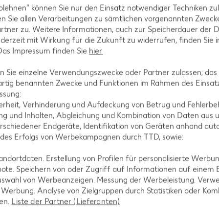
blehnen“ können Sie nur den Einsatz notwendiger Techniken zul
n Sie allen Verarbeitungen zu sämtlichen vorgenannten Zweck
rtner zu. Weitere Informationen, auch zur Speicherdauer der 
 Scheiben schneiden. Mozzarella würfeln.
jederzeit mit Wirkung für die Zukunft zu widerrufen, finden Sie 
 Das Impressum finden Sie
hier.
 Sie einzelne Verwendungszwecke oder Partner zulassen; das g
artig benannten Zwecke und Funktionen im Rahmen des Einsatz
enscheiben, Mozzarella, Oliven und Kräuter auf d
ssung:
er würzen. Fünf Minuten weiterbacken.
erheit, Verhinderung und Aufdeckung von Betrug und Fehlerbeh
g und Inhalten, Abgleichung und Kombination von Daten aus u
rschiedener Endgeräte, Identifikation von Geräten anhand aut
 des Erfolgs von Werbekampagnen durch TTD, sowie:
amit dekorieren und sofort servieren. (Elektro- und
dortdaten. Erstellung von Profilen für personalisierte Werbu
ote. Speichern von oder Zugriff auf Informationen auf einem
uswahl von Werbeanzeigen. Messung der Werbeleistung. Verwe
r Werbung. Analyse von Zielgruppen durch Statistiken oder Ko
len.
Liste der Partner (Lieferanten)