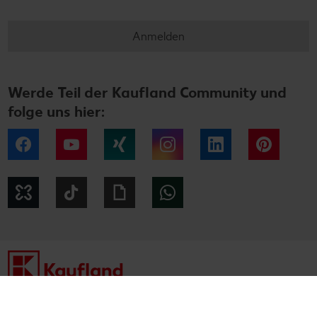
Anmelden
Werde Teil der Kaufland Community und
folge uns hier:
Facebook
YouTube
Xing
Instagram
LinkedIn
Pintere
Kununu
Tiktok
Giphy
WhatsApp
Impressum
Datenschutzhinweise
Cookie-Hinweise