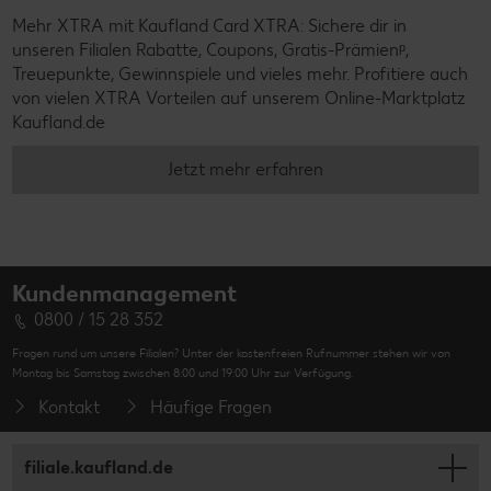
Mehr XTRA mit Kaufland Card XTRA: Sichere dir in
unseren Filialen Rabatte, Coupons, Gratis-Prämienᵖ,
Treuepunkte, Gewinnspiele und vieles mehr. Profitiere auch
von vielen XTRA Vorteilen auf unserem Online-Marktplatz
Kaufland.de
Jetzt mehr erfahren
Kundenmanagement
0800 / 15 28 352
Fragen rund um unsere Filialen? Unter der kostenfreien Rufnummer stehen wir von
Montag bis Samstag zwischen 8:00 und 19:00 Uhr zur Verfügung.
Kontakt
Häufige Fragen
filiale.kaufland.de