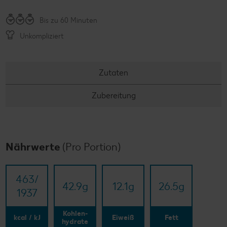
Bis zu 60 Minuten
Unkompliziert
Zutaten
Zubereitung
Nährwerte
(Pro Portion)
463/​
42.9
g
12.1
g
26.5
g
1937
Kohlen-
kcal / kJ
Eiweiß
Fett
hydrate