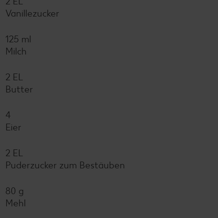
2 EL
Vanillezucker
125 ml
Milch
2 EL
Butter
4
Eier
2 EL
Puderzucker zum Bestäuben
80 g
Mehl