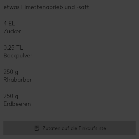
etwas Limettenabrieb und -saft
4 EL
Zucker
0.25 TL
Backpulver
250 g
Rhabarber
250 g
Erdbeeren
Zutaten auf die Einkaufsliste