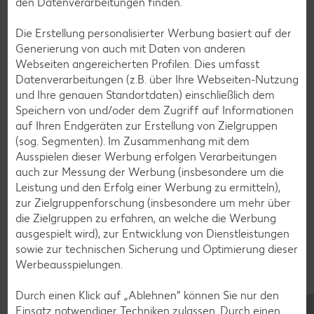
den Datenverarbeitungen finden.
Muffin-Rezepte
Die Erstellung personalisierter Werbung basiert auf der
Apfelkuchen-Rezepte
Generierung von auch mit Daten von anderen
Webseiten angereicherten Profilen. Dies umfasst
Schokokuchen-Rezepte
Datenverarbeitungen (z.B. über Ihre Webseiten-Nutzung
Torten-Rezepte
und Ihre genauen Standortdaten) einschließlich dem
Speichern von und/oder dem Zugriff auf Informationen
Eis-Rezepte
auf Ihren Endgeräten zur Erstellung von Zielgruppen
Pfannkuchen-Rezepte
(sog. Segmenten). Im Zusammenhang mit dem
Ausspielen dieser Werbung erfolgen Verarbeitungen
Plätzchen-Rezepte
auch zur Messung der Werbung (insbesondere um die
Leistung und den Erfolg einer Werbung zu ermitteln),
zur Zielgruppenforschung (insbesondere um mehr über
Smoothie-Rezepte
die Zielgruppen zu erfahren, an welche die Werbung
Bowle-Rezepte
ausgespielt wird), zur Entwicklung von Dienstleistungen
sowie zur technischen Sicherung und Optimierung dieser
Cocktail-Rezepte
Werbeausspielungen.
Avocado-Rezepte
Durch einen Klick auf „Ablehnen“ können Sie nur den
Erdbeer-Rezepte
Einsatz notwendiger Techniken zulassen. Durch einen