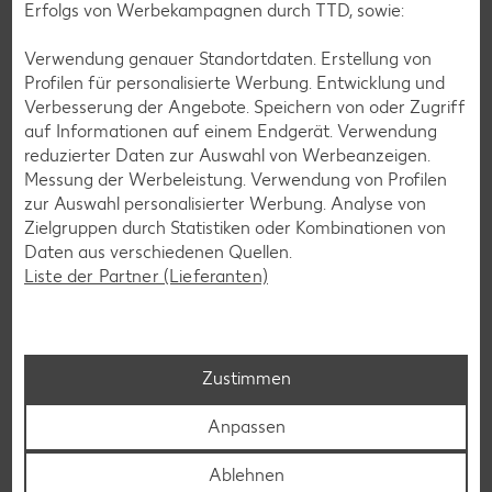
Erfolgs von Werbekampagnen durch TTD, sowie:
Verwendung genauer Standortdaten. Erstellung von
Glutenfreie Rezepte
Profilen für personalisierte Werbung. Entwicklung und
Verbesserung der Angebote. Speichern von oder Zugriff
Wer auf Gluten verzichtet, muss nicht automatisch auf
auf Informationen auf einem Endgerät. Verwendung
Vielfalt und Geschmack verzichten. Ob süß oder herzhaft –
reduzierter Daten zur Auswahl von Werbeanzeigen.
mit unseren glutenfreien Rezepten zauberst du dir Gerichte,
Messung der Werbeleistung. Verwendung von Profilen
die nicht nur verträglich, sondern auch richtig lecker sind.
zur Auswahl personalisierter Werbung. Analyse von
Zielgruppen durch Statistiken oder Kombinationen von
Rezepte entdecken
Daten aus verschiedenen Quellen.
Liste der Partner (Lieferanten)
Zustimmen
Anpassen
Ablehnen