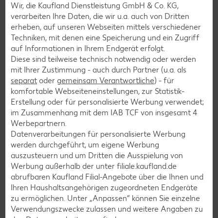
Wir, die Kaufland Dienstleistung GmbH & Co. KG,
Pasta-Rezepte
verarbeiten Ihre Daten, die wir u.a. auch von Dritten
Sushi-Rezepte
erheben, auf unseren Webseiten mittels verschiedener
Techniken, mit denen eine Speicherung und ein Zugriff
Raclette-Rezepte
auf Informationen in Ihrem Endgerät erfolgt.
Flammkuchen-Rezepte
Diese sind teilweise technisch notwendig oder werden
mit Ihrer Zustimmung - auch durch Partner (u.a. als
Frühstücksrezepte
separat
oder
gemeinsam Verantwortliche
) - für
komfortable Webseiteneinstellungen, zur Statistik-
Erstellung oder für personalisierte Werbung verwendet;
Salat-Rezepte
im Zusammenhang mit dem IAB TCF von insgesamt
4
Spargel-Rezepte
Werbepartnern.
Datenverarbeitungen für personalisierte Werbung
Fleisch-Rezepte
werden durchgeführt, um eigene Werbung
Fisch-Rezepte
auszusteuern und um Dritten die Ausspielung von
Werbung außerhalb der unter filiale.kaufland.de
Geflügel-Rezepte
abrufbaren Kaufland Filial-Angebote über die Ihnen und
Lamm-Rezepte
Ihren Haushaltsangehörigen zugeordneten Endgeräte
zu ermöglichen. Unter „Anpassen“ können Sie einzelne
Grill-Rezepte
Verwendungszwecke zulassen und weitere Angaben zu