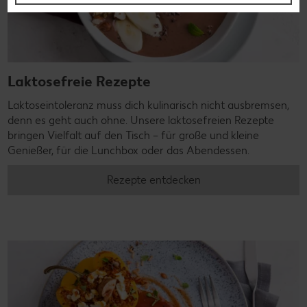
Laktosefreie Rezepte
Laktoseintoleranz muss dich kulinarisch nicht ausbremsen,
denn es geht auch ohne. Unsere laktosefreien Rezepte
bringen Vielfalt auf den Tisch – für große und kleine
Genießer, für die Lunchbox oder das Abendessen.
Rezepte entdecken