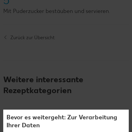
5
Mit Puderzucker bestäuben und servieren.
Zurück zur Übersicht
Weitere interessante
Rezeptkategorien
Bevor es weitergeht: Zur Verarbeitung
Burger-Rezepte
Ihrer Daten
Pizza-Rezepte