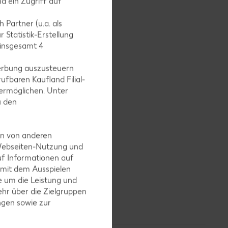
d ein Zugriff auf
en lassen.
 Partner (u.a. als
 Statistik-Erstellung
 insgesamt
4
erbung auszusteuern
ermehl,
ufbaren Kaufland Filial-
tchen
ermöglichen. Unter
u den
en von anderen
 Webseiten-Nutzung und
uf Informationen auf
 mit dem Ausspielen
se
 um die Leistung und
-30
hr über die Zielgruppen
.
ngen sowie zur