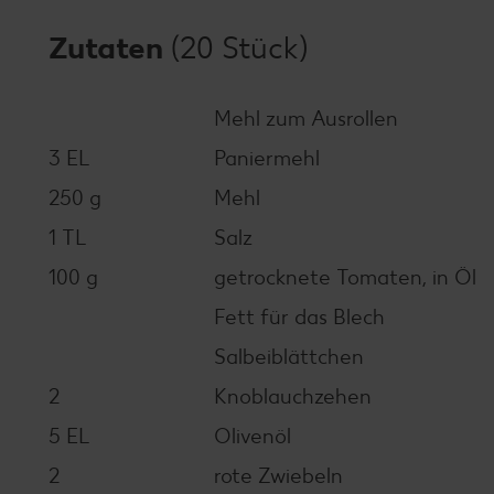
Zutaten
(20 Stück)
Mehl zum Ausrollen
3 EL
Paniermehl
250 g
Mehl
1 TL
Salz
100 g
getrocknete Tomaten, in Öl
Fett für das Blech
Salbeiblättchen
2
Knoblauchzehen
5 EL
Olivenöl
2
rote Zwiebeln