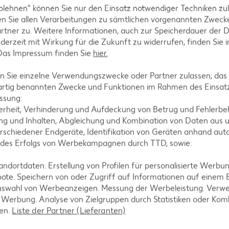
blehnen“ können Sie nur den Einsatz notwendiger Techniken zul
n Sie allen Verarbeitungen zu sämtlichen vorgenannten Zweck
rtner zu. Weitere Informationen, auch zur Speicherdauer der 
jederzeit mit Wirkung für die Zukunft zu widerrufen, finden Sie 
 Das Impressum finden Sie
hier.
 Sie einzelne Verwendungszwecke oder Partner zulassen; das g
artig benannten Zwecke und Funktionen im Rahmen des Einsatz
tegorien
ssung:
erheit, Verhinderung und Aufdeckung von Betrug und Fehlerbeh
g und Inhalten, Abgleichung und Kombination von Daten aus u
rschiedener Endgeräte, Identifikation von Geräten anhand aut
ezepte
Muffin-Rezepte
 des Erfolgs von Werbekampagnen durch TTD, sowie:
-Rezepte
Apfelkuchen-Rezepte
dortdaten. Erstellung von Profilen für personalisierte Werbu
Rezepte
Schokokuchen-Rezepte
ote. Speichern von oder Zugriff auf Informationen auf einem
uswahl von Werbeanzeigen. Messung der Werbeleistung. Verwe
ezepte
Torten-Rezepte
r Werbung. Analyse von Zielgruppen durch Statistiken oder Ko
l-Rezepte
Eis-Rezepte
len.
Liste der Partner (Lieferanten)
ezepte
Pfannkuchen-Rezepte