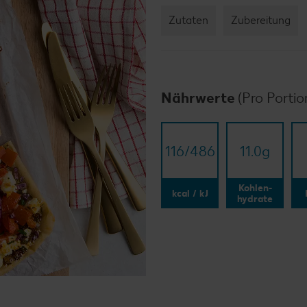
Zutaten
Zubereitung
Nährwerte
(Pro Portio
116/​486
11.0
g
Kohlen-
kcal / kJ
hydrate