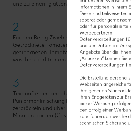
auf unseren Webseiten m
und zu einem glatten elastischem Teig verarbe
Informationen in Ihrem E
Diese sind teilweise tec
separat
oder
gemeinsam 
2
oder für personalisier
Werbepartnern.
Für den Belag Zwiebeln abziehen und würfeln.
Datenverarbeitungen fü
Getrocknete Tomaten abtropfen lassen, fein wü
und um Dritten die Aussp
getrockneten Tomaten und Petersilie verrühren
Angebote über die Ihne
„Anpassen“ können Sie 
waschen und trocken tupfen, klein hacken und
Datenverarbeitungen fi
Die Erstellung personal
3
Webseiten angereicherte
Ihre genauen Standortda
Teig auf einer bemehlten Arbeitsfläche dünn au
Ihren Endgeräten zur Er
Paniermehlmischung bestreuen und mit Zwiebe
dieser Werbung erfolge
zerbröckeln und über dem Kuchen verteilen. Im
den Erfolg einer Werbun
Minuten backen (Gas Stufe 4, Umluft 180 Grad)
zu erfahren, an welche d
technischen Sicherung 