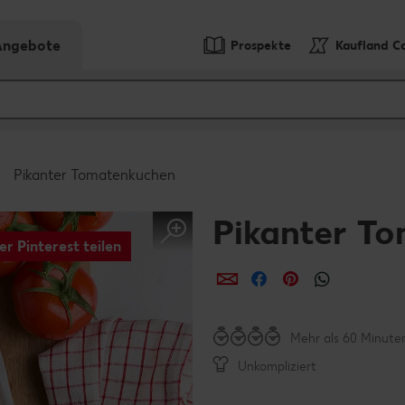
-Angebote
Prospekte
Kaufland C
Pikanter Tomatenkuchen
Pikanter T
er Pinterest teilen
per E-Mail teilen
per Facebook teil
per Pinterest 
per What
Mehr als 60 Minute
Unkompliziert