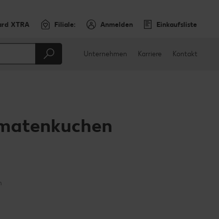
ard XTRA
Filiale:
Anmelden
Einkaufsliste
Unternehmen
Karriere
Kontakt
omatenkuchen
en
teilen
sApp teilen
n