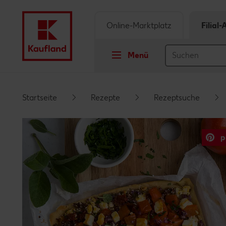
Online-Marktplatz
Filial
Menü
Springe zu
Startseite
Rezepte
Rezeptsuche
Hauptinhalt
p
Footer
Schwebender Seitenbereich