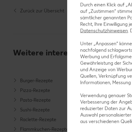
Durch einen Klick auf „A
Zurück zur Übersicht
auf „Zustimmen“ stimme
sämtlicher genannten Pa
Recht, Ihre Einwilligung 
Datenschutzhinweisen
.
Unter „Anpassen“ können
nachfolgend schlagwort
Weitere interessante Rezeptka
Werbung und Erfolgsme
Gewährleistung der Sich
und Anzeige von Werbun
Quellen, Verknüpfung ve
Burger-Rezepte
Salat-R
Informationen, Messung
Pizza-Rezepte
Spargel
Verwendung genauer Stan
Pasta-Rezepte
Fleisch-
Verbesserung der Angeb
reduzierter Daten zur A
Sushi-Rezepte
Fisch-R
Auswahl personalisierte
Raclette-Rezepte
Geflüge
aus verschiedenen Quel
Flammkuchen-Rezepte
Lamm-R