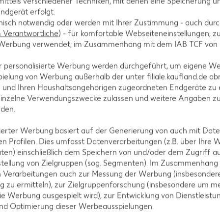
ittels verschiedener Techniken, mit denen eine Speicherung un
iten. Teig ca. 30 Minuten bei Zimmertemperatur ruh
ndgerät erfolgt.
hnisch notwendig oder werden mit Ihrer Zustimmung - auch durch
Verantwortliche
) - für komfortable Webseiteneinstellungen, zur
te Werbung verwendet; im Zusammenhang mit dem IAB TCF von
 Tomaten putzen, waschen, entkernen und würfeln.
r personalisierte Werbung werden durchgeführt, um eigene W
rfeln. Knoblauch abziehen, zerdrücken und mit Pani
ielung von Werbung außerhalb der unter filiale.kaufland.de abr
. Die Hälfte des Schafkäses zerbröckeln, Salbeiblät
n und Ihren Haushaltsangehörigen zugeordneten Endgeräte zu 
einzelne Verwendungszwecke zulassen und weitere Angaben z
 beides untermischen.
nden.
isierter Werbung basiert auf der Generierung von auch mit Dat
n Profilen. Dies umfasst Datenverarbeitungen (z.B. über Ihre
ten) einschließlich dem Speichern von und/oder dem Zugriff a
srollen. Auf ein gefettetes Blech legen. Teig mit
stellung von Zielgruppen (sog. Segmenten). Im Zusammenhang
l- und Tomatenwürfeln belegen. Restlichen Schafkä
n Verarbeitungen auch zur Messung der Werbung (insbesondere
 vorgeheiztem Backofen bei 200 Grad Celsius ca. 25
g zu ermitteln), zur Zielgruppenforschung (insbesondere um me
. Nach Wunsch mit Salbeiblättern garniert servieren
ie Werbung ausgespielt wird), zur Entwicklung von Dienstleistu
und Optimierung dieser Werbeausspielungen.