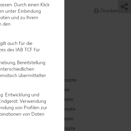
assen. Durch einen Klick
Drucken
en unter Einbindung
Daten und zu Ihrem
in den
ilt auch für die
es des IAB TCF für
ebung, Bereitstellung
nterschiedlichen
omatisch übermittelter
Smoothie-Rezepte
Bowle-Rezepte
ng. Entwicklung und
Cocktail-Rezepte
 Endgerät. Verwendung
ndung von Profilen zur
Avocado-Rezepte
mbinationen von Daten
Erdbeer-Rezepte
Blaubeer-Rezepte