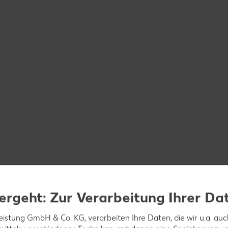
ergeht: Zur Verarbeitung Ihrer Da
leistung GmbH & Co. KG, verarbeiten Ihre Daten, die wir u.a. au
len, mit Olivenöl und 6-8 Esslöffeln warmen Wasser 