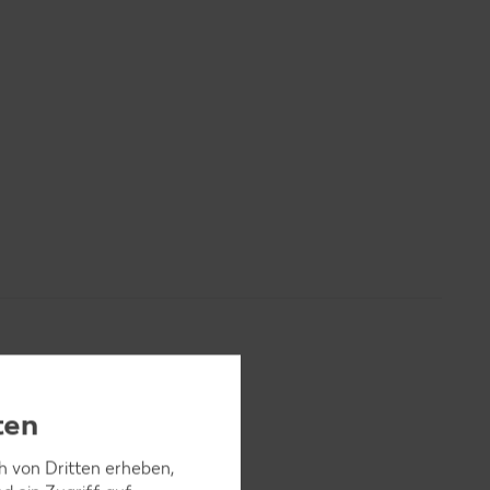
ten
ch von Dritten erheben,
zufügen