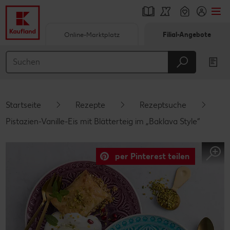
Online-Marktplatz
Filial-Angebote
Springe zu
Hauptinhalt
Footer
Startseite
Rezepte
Rezeptsuche
Schwebender Seitenbereich
Pistazien-Vanille-Eis mit Blätterteig im „Baklava Style“
per Pinterest teilen