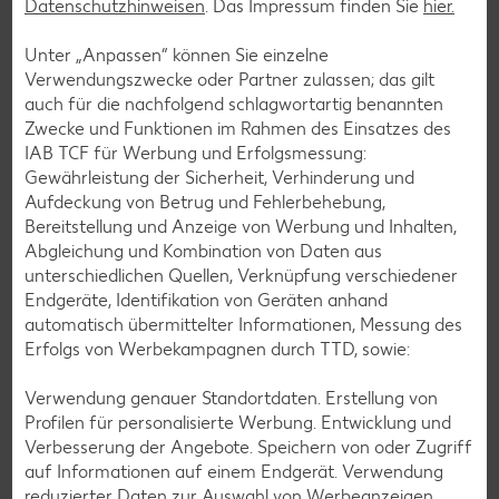
Datenschutzhinweisen
. Das Impressum finden Sie
hier.
Smoothie-Rezepte
Bowle-Rezepte
Unter „Anpassen“ können Sie einzelne
Verwendungszwecke oder Partner zulassen; das gilt
Cocktail-Rezepte
auch für die nachfolgend schlagwortartig benannten
Avocado-Rezepte
Zwecke und Funktionen im Rahmen des Einsatzes des
IAB TCF für Werbung und Erfolgsmessung:
Erdbeer-Rezepte
Gewährleistung der Sicherheit, Verhinderung und
Blaubeer-Rezepte
Aufdeckung von Betrug und Fehlerbehebung,
Bereitstellung und Anzeige von Werbung und Inhalten,
Bananen-Rezepte
Abgleichung und Kombination von Daten aus
unterschiedlichen Quellen, Verknüpfung verschiedener
Endgeräte, Identifikation von Geräten anhand
automatisch übermittelter Informationen, Messung des
Zurück zu allen Rezepten
Erfolgs von Werbekampagnen durch TTD, sowie:
Verwendung genauer Standortdaten. Erstellung von
Profilen für personalisierte Werbung. Entwicklung und
Verbesserung der Angebote. Speichern von oder Zugriff
auf Informationen auf einem Endgerät. Verwendung
reduzierter Daten zur Auswahl von Werbeanzeigen.