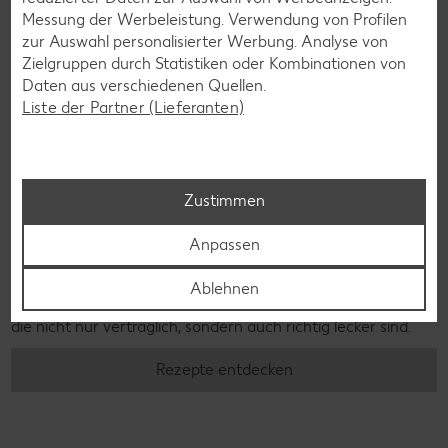
Messung der Werbeleistung. Verwendung von Profilen
zur Auswahl personalisierter Werbung. Analyse von
Zielgruppen durch Statistiken oder Kombinationen von
Daten aus verschiedenen Quellen.
Liste der Partner (Lieferanten)
Zustimmen
Glutenfreie Rezepte
Anpassen
Wer auf Gluten verzichtet, muss nicht automatisch auf
Vielfalt und Geschmack verzichten. Ob süß oder herzhaft –
Ablehnen
mit unseren glutenfreien Rezepten zauberst du dir Gerichte,
die nicht nur verträglich, sondern auch richtig lecker sind.
Rezepte entdecken