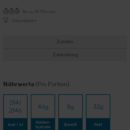
Bis zu 60 Minuten
Unkompliziert
Zutaten
Zubereitung
Nährwerte
(Pro Portion)
514/​
46
g
8
g
32
g
2146
Kohlen-
kcal / kJ
Eiweiß
Fett
hydrate