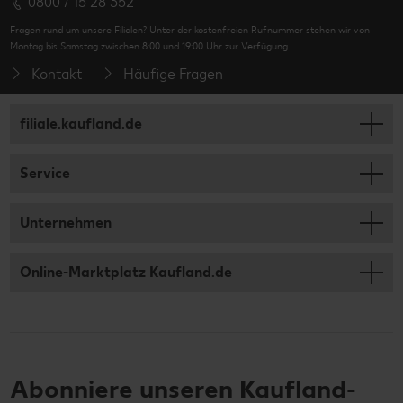
0800 / 15 28 352
Fragen rund um unsere Filialen? Unter der kostenfreien Rufnummer stehen wir von
Montag bis Samstag zwischen 8:00 und 19:00 Uhr zur Verfügung.
Kontakt
Häufige Fragen
filiale.kaufland.de
Service
Unternehmen
Online-Marktplatz Kaufland.de
Abonniere unseren Kaufland-