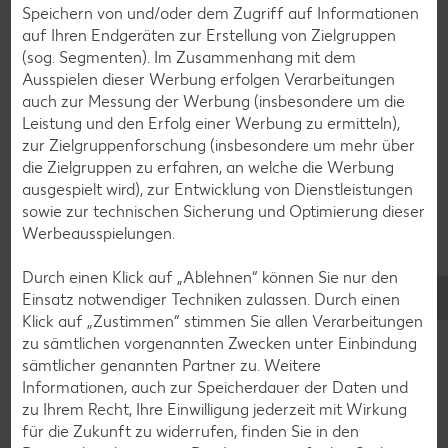
Speichern von und/oder dem Zugriff auf Informationen
Fisch-Rezepte
auf Ihren Endgeräten zur Erstellung von Zielgruppen
(sog. Segmenten). Im Zusammenhang mit dem
Geflügel-Rezepte
Ausspielen dieser Werbung erfolgen Verarbeitungen
Lamm-Rezepte
auch zur Messung der Werbung (insbesondere um die
Leistung und den Erfolg einer Werbung zu ermitteln),
Grill-Rezepte
zur Zielgruppenforschung (insbesondere um mehr über
die Zielgruppen zu erfahren, an welche die Werbung
ausgespielt wird), zur Entwicklung von Dienstleistungen
Muffin-Rezepte
sowie zur technischen Sicherung und Optimierung dieser
Apfelkuchen-Rezepte
Werbeausspielungen.
Schokokuchen-Rezepte
Durch einen Klick auf „Ablehnen“ können Sie nur den
Torten-Rezepte
Einsatz notwendiger Techniken zulassen. Durch einen
Klick auf „Zustimmen“ stimmen Sie allen Verarbeitungen
Eis-Rezepte
zu sämtlichen vorgenannten Zwecken unter Einbindung
Pfannkuchen-Rezepte
sämtlicher genannten Partner zu. Weitere
Informationen, auch zur Speicherdauer der Daten und
Plätzchen-Rezepte
zu Ihrem Recht, Ihre Einwilligung jederzeit mit Wirkung
für die Zukunft zu widerrufen, finden Sie in den