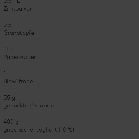
0.5 TL
Zimtpulver
0.5
Granatapfel
1 EL
Puderzucker
1
Bio-Zitrone
35 g
gehackte Pistazien
400 g
griechischer Joghurt (10 %)