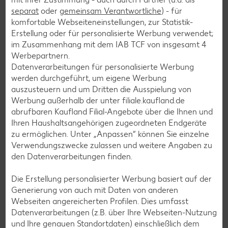
Rezeptkategorien
separat
oder
gemeinsam Verantwortliche
) - für
komfortable Webseiteneinstellungen, zur Statistik-
Erstellung oder für personalisierte Werbung verwendet;
im Zusammenhang mit dem IAB TCF von insgesamt
4
Werbepartnern.
Burger-Rezepte
Datenverarbeitungen für personalisierte Werbung
Pizza-Rezepte
werden durchgeführt, um eigene Werbung
auszusteuern und um Dritten die Ausspielung von
Pasta-Rezepte
Werbung außerhalb der unter filiale.kaufland.de
Sushi-Rezepte
abrufbaren Kaufland Filial-Angebote über die Ihnen und
Ihren Haushaltsangehörigen zugeordneten Endgeräte
Raclette-Rezepte
zu ermöglichen. Unter „Anpassen“ können Sie einzelne
Flammkuchen-Rezepte
Verwendungszwecke zulassen und weitere Angaben zu
den Datenverarbeitungen finden.
Frühstücksrezepte
Die Erstellung personalisierter Werbung basiert auf der
Generierung von auch mit Daten von anderen
Salat-Rezepte
Webseiten angereicherten Profilen. Dies umfasst
Spargel-Rezepte
Datenverarbeitungen (z.B. über Ihre Webseiten-Nutzung
und Ihre genauen Standortdaten) einschließlich dem
Fleisch-Rezepte