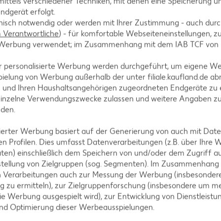
ittels verschiedener Techniken, mit denen eine Speicherung un
ndgerät erfolgt.
hnisch notwendig oder werden mit Ihrer Zustimmung - auch durch
Verantwortliche
) - für komfortable Webseiteneinstellungen, zur
nf Minuten, allerdings hängt die Backzeit vom Waffe
te Werbung verwendet; im Zusammenhang mit dem IAB TCF von
en.
r personalisierte Werbung werden durchgeführt, um eigene W
ielung von Werbung außerhalb der unter filiale.kaufland.de abr
n und Ihren Haushaltsangehörigen zugeordneten Endgeräte zu 
einzelne Verwendungszwecke zulassen und weitere Angaben z
nden.
isierter Werbung basiert auf der Generierung von auch mit Dat
n Profilen. Dies umfasst Datenverarbeitungen (z.B. über Ihre
ten) einschließlich dem Speichern von und/oder dem Zugriff a
tegorien
stellung von Zielgruppen (sog. Segmenten). Im Zusammenhang
n Verarbeitungen auch zur Messung der Werbung (insbesondere
g zu ermitteln), zur Zielgruppenforschung (insbesondere um me
ie Werbung ausgespielt wird), zur Entwicklung von Dienstleistu
und Optimierung dieser Werbeausspielungen.
ezepte
Muffin-Rezepte