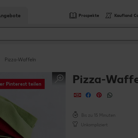
-Angebote
Prospekte
Kaufland C
Pizza-Waffeln
Pizza-Waff
er Pinterest teilen
per E-Mail teilen
per Facebook teil
per Pinterest 
per What
Bis zu 15 Minuten
Unkompliziert