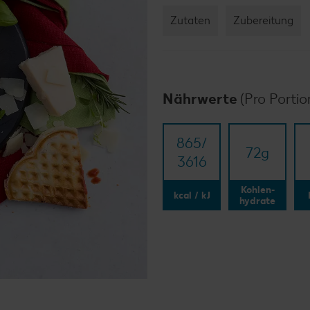
Zutaten
Zubereitung
Nährwerte
(Pro Portio
865/​
72
g
3616
Kohlen-
kcal / kJ
hydrate