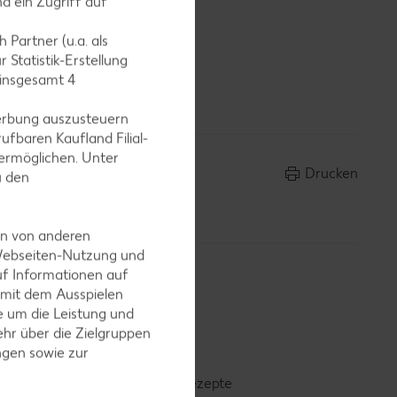
d ein Zugriff auf
 Partner (u.a. als
 Statistik-Erstellung
leisen ab.
 insgesamt
4
erbung auszusteuern
ufbaren Kaufland Filial-
ermöglichen. Unter
Drucken
u den
en von anderen
 Webseiten-Nutzung und
uf Informationen auf
 mit dem Ausspielen
 um die Leistung und
hr über die Zielgruppen
ngen sowie zur
Smoothie-Rezepte