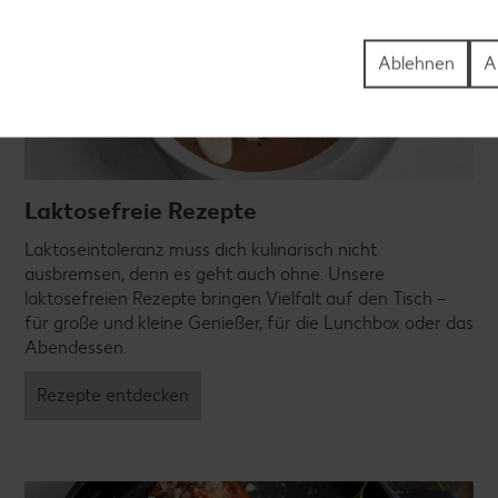
Ablehnen
A
Laktosefreie Rezepte
Laktoseintoleranz muss dich kulinarisch nicht
ausbremsen, denn es geht auch ohne. Unsere
laktosefreien Rezepte bringen Vielfalt auf den Tisch –
für große und kleine Genießer, für die Lunchbox oder das
Abendessen.
Rezepte entdecken