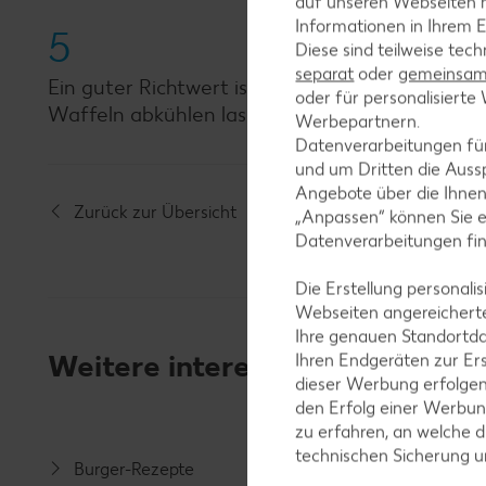
auf unseren Webseiten m
Informationen in Ihrem E
5
Diese sind teilweise tec
separat
oder
gemeinsam 
Ein guter Richtwert ist etwa eine Dauer von fü
oder für personalisier
Waffeln abkühlen lassen und in Stücke schneid
Werbepartnern.
Datenverarbeitungen fü
und um Dritten die Aussp
Angebote über die Ihne
Zurück zur Übersicht
„Anpassen“ können Sie 
Datenverarbeitungen fi
Die Erstellung personal
Webseiten angereicherte
Ihre genauen Standortda
Weitere interessante Rezeptka
Ihren Endgeräten zur Er
dieser Werbung erfolge
den Erfolg einer Werbun
zu erfahren, an welche d
technischen Sicherung 
Burger-Rezepte
Salat-R