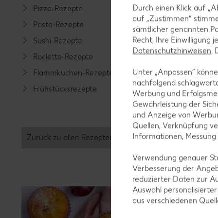
Durch einen Klick auf „A
Pizza-Rezepte
Spargel
auf „Zustimmen“ stimme
Pasta-Rezepte
Fleisch-
sämtlicher genannten Pa
Recht, Ihre Einwilligung 
Sushi-Rezepte
Fisch-R
Datenschutzhinweisen
.
Raclette-Rezepte
Geflüge
Unter „Anpassen“ können
Flammkuchen-Rezepte
Lamm-R
nachfolgend schlagwort
Frühstücksrezepte
Grill-Re
Werbung und Erfolgsme
Gewährleistung der Sich
und Anzeige von Werbun
Quellen, Verknüpfung ve
Informationen, Messung
Zurück zu allen Rezepten
Verwendung genauer Stan
Verbesserung der Angeb
reduzierter Daten zur A
Auswahl personalisierte
aus verschiedenen Quel