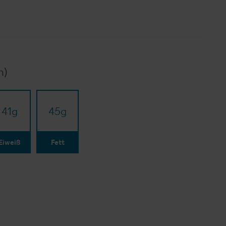
n)
41
g
45
g
Eiweiß
Fett