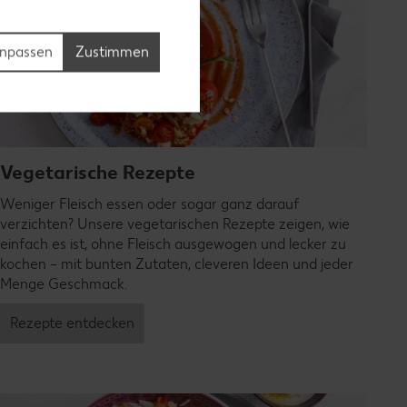
npassen
Zustimmen
Vegetarische Rezepte
Weniger Fleisch essen oder sogar ganz darauf
verzichten? Unsere vegetarischen Rezepte zeigen, wie
einfach es ist, ohne Fleisch ausgewogen und lecker zu
kochen – mit bunten Zutaten, cleveren Ideen und jeder
Menge Geschmack.
Rezepte entdecken