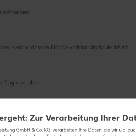
le schneiden.
gen, sodass dessen Fläche vollständig bedeckt ist.
Teig verteilen.
ergeht: Zur Verarbeitung Ihrer Da
Teiges darauflegen. Deckel des Waffeleisens schli
t gebräunt ist.
leistung GmbH & Co. KG, verarbeiten Ihre Daten, die wir u.a. au