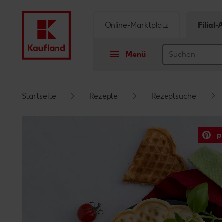
Online-Marktplatz
Filial
Menü
Springe zu
Startseite
Rezepte
Rezeptsuche
Hauptinhalt
p
Footer
Schwebender Seitenbereich