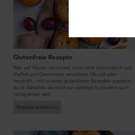
Glutenfreie Rezepte
Wer auf Gluten verzichtet, muss nicht automatisch auf
Vielfalt und Geschmack verzichten. Ob süß oder
herzhaft – mit unseren glutenfreien Rezepten zauberst
du dir Gerichte, die nicht nur verträglich, sondern auch
richtig lecker sind.
Rezepte entdecken