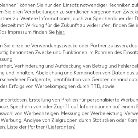
blehnen“ können Sie nur den Einsatz notwendiger Techniken zul
-Rezepte
Apfelkuchen-Rezepte
n Sie allen Verarbeitungen zu sämtlichen vorgenannten Zweck
Rezepte
Schokokuchen-Rezepte
rtner zu. Weitere Informationen, auch zur Speicherdauer der 
jederzeit mit Wirkung für die Zukunft zu widerrufen, finden Sie 
ezepte
Torten-Rezepte
 Das Impressum finden Sie
hier.
l-Rezepte
Eis-Rezepte
 Sie einzelne Verwendungszwecke oder Partner zulassen; das g
ezepte
Pfannkuchen-Rezepte
artig benannten Zwecke und Funktionen im Rahmen des Einsatz
zepte
Plätzchen-Rezepte
ssung:
erheit, Verhinderung und Aufdeckung von Betrug und Fehlerbeh
g und Inhalten, Abgleichung und Kombination von Daten aus u
rschiedener Endgeräte, Identifikation von Geräten anhand aut
 des Erfolgs von Werbekampagnen durch TTD, sowie:
dortdaten. Erstellung von Profilen für personalisierte Werbu
ote. Speichern von oder Zugriff auf Informationen auf einem
uswahl von Werbeanzeigen. Messung der Werbeleistung. Verwe
r Werbung. Analyse von Zielgruppen durch Statistiken oder Ko
len.
Liste der Partner (Lieferanten)