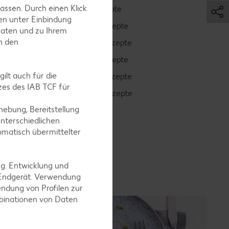
assen. Durch einen Klick
Bowle-Rezepte
en unter Einbindung
Cocktail-Rezepte
Daten und zu Ihrem
in den
Avocado-Rezepte
Erdbeer-Rezepte
ilt auch für die
Blaubeer-Rezepte
es des IAB TCF für
Bananen-Rezepte
ebung, Bereitstellung
nterschiedlichen
omatisch übermittelter
ng. Entwicklung und
 Endgerät. Verwendung
ndung von Profilen zur
mbinationen von Daten