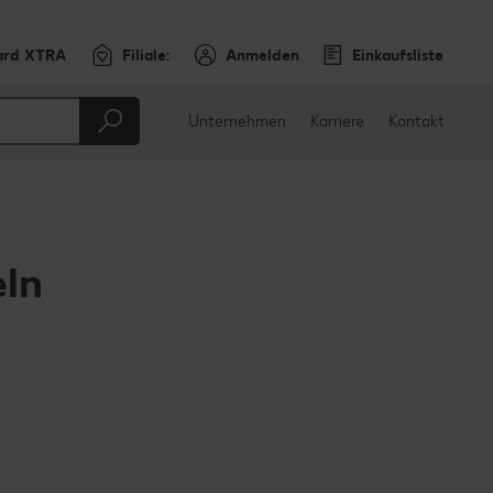
ard XTRA
Filiale:
Anmelden
Einkaufsliste
Unternehmen
Karriere
Kontakt
eln
en
teilen
sApp teilen