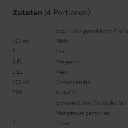
Zutaten
(4 Portionen)
Salz, frisch gemahlener Pfeff
200 ml
Milch
8
Eier
2 EL
Margarine
2 EL
Mehl
200 ml
Gemüsebrühe
500 g
Kartoffeln
Gartenkräuter (Petersilie, Sch
Muskatnuss gemahlen
4
Tomate