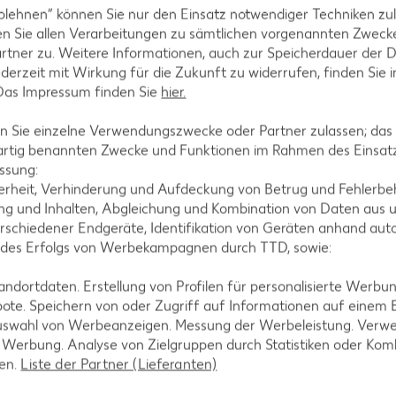
blehnen“ können Sie nur den Einsatz notwendiger Techniken zul
n Sie allen Verarbeitungen zu sämtlichen vorgenannten Zweck
rtner zu. Weitere Informationen, auch zur Speicherdauer der 
tegorien
jederzeit mit Wirkung für die Zukunft zu widerrufen, finden Sie 
 Das Impressum finden Sie
hier.
 Sie einzelne Verwendungszwecke oder Partner zulassen; das g
ezepte
Muffin-Rezepte
artig benannten Zwecke und Funktionen im Rahmen des Einsatz
ssung:
-Rezepte
Apfelkuchen-Rezepte
erheit, Verhinderung und Aufdeckung von Betrug und Fehlerbeh
Rezepte
Schokokuchen-Rezepte
g und Inhalten, Abgleichung und Kombination von Daten aus u
rschiedener Endgeräte, Identifikation von Geräten anhand aut
ezepte
Torten-Rezepte
 des Erfolgs von Werbekampagnen durch TTD, sowie:
l-Rezepte
Eis-Rezepte
dortdaten. Erstellung von Profilen für personalisierte Werbu
ezepte
Pfannkuchen-Rezepte
ote. Speichern von oder Zugriff auf Informationen auf einem
zepte
Plätzchen-Rezepte
uswahl von Werbeanzeigen. Messung der Werbeleistung. Verwe
r Werbung. Analyse von Zielgruppen durch Statistiken oder Ko
len.
Liste der Partner (Lieferanten)