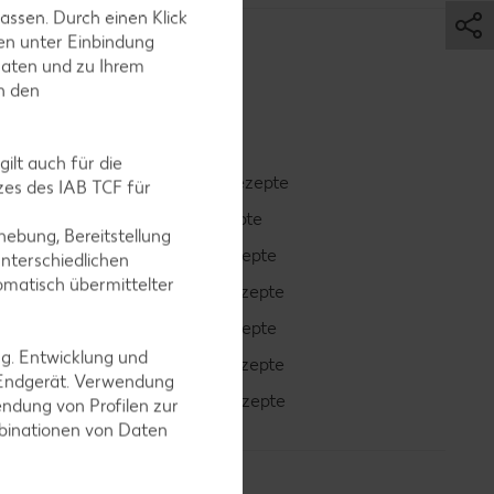
assen. Durch einen Klick
en unter Einbindung
Daten und zu Ihrem
in den
ilt auch für die
Smoothie-Rezepte
es des IAB TCF für
Bowle-Rezepte
ebung, Bereitstellung
Cocktail-Rezepte
nterschiedlichen
omatisch übermittelter
Avocado-Rezepte
Erdbeer-Rezepte
ng. Entwicklung und
Blaubeer-Rezepte
 Endgerät. Verwendung
Bananen-Rezepte
ndung von Profilen zur
mbinationen von Daten