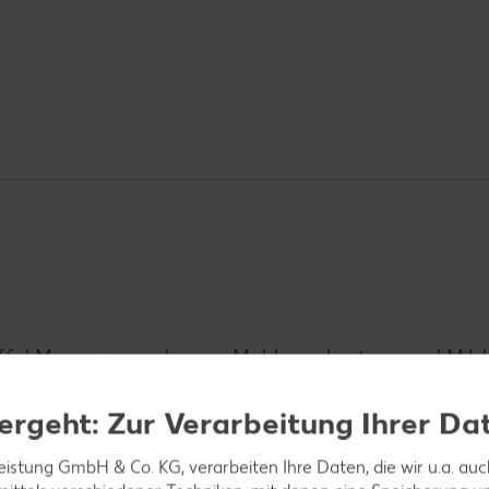
löffel Margarine zerlassen, Mehl anschwitzen und Milc
ren aufkochen, 10 Minuten köcheln lassen. Kräuter
 Rest unter die Soße geben und mit Salz und Pfeffer
ergeht: Zur Verarbeitung Ihrer Da
rine zerstampfen, mit Salz, Pfeffer und Muskat absc
leistung GmbH & Co. KG, verarbeiten Ihre Daten, die wir u.a. au