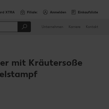
ard XTRA
Filiale:
Anmelden
Einkaufsliste
Unternehmen
Karriere
Kontakt
ier mit Kräutersoße
felstampf
en
teilen
sApp teilen