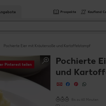
-Angebote
Prospekte
Kaufland C
Pochierte Eier mit Kräutersoße und Kartoffelstampf
Pochierte E
er Pinterest teilen
und Kartof
per E-Mail teilen
per Facebook teil
per Pinterest 
per What
Bis zu 60 Minuten