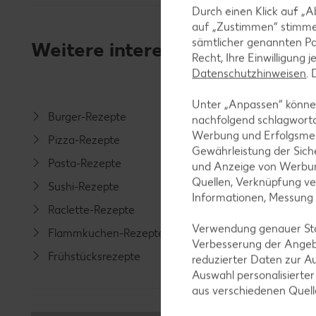
Durch einen Klick auf „A
auf „Zustimmen“ stimme
sämtlicher genannten Pa
Weitere interessante Rezeptka
Recht, Ihre Einwilligung 
Datenschutzhinweisen
.
Unter „Anpassen“ können
Burger-Rezepte
Salat-R
nachfolgend schlagwort
Werbung und Erfolgsme
Pizza-Rezepte
Spargel
Gewährleistung der Sich
Pasta-Rezepte
Fleisch-
und Anzeige von Werbun
Quellen, Verknüpfung ve
Sushi-Rezepte
Fisch-R
Informationen, Messung
Raclette-Rezepte
Geflüge
Verwendung genauer Stan
Flammkuchen-Rezepte
Lamm-R
Verbesserung der Angeb
Frühstücksrezepte
Grill-Re
reduzierter Daten zur A
Auswahl personalisierte
aus verschiedenen Quel