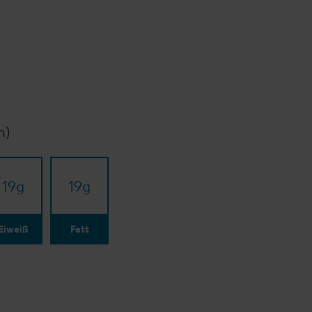
n)
19
g
19
g
Eiweiß
Fett