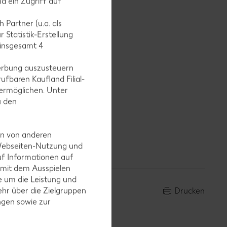
d ein Zugriff auf
 Partner (u.a. als
 Statistik-Erstellung
hen
 insgesamt
4
erbung auszusteuern
ufbaren Kaufland Filial-
ermöglichen. Unter
u den
 einer
erühren).
ser heben,
en von anderen
 Webseiten-Nutzung und
uf Informationen auf
 mit dem Ausspielen
 um die Leistung und
hr über die Zielgruppen
Drucken
ngen sowie zur