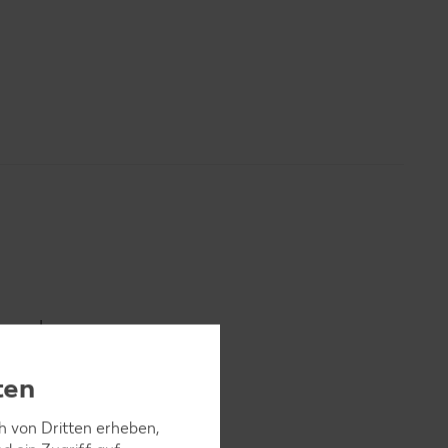
h und
 waschen
ten
hmecken.
ch von Dritten erheben,