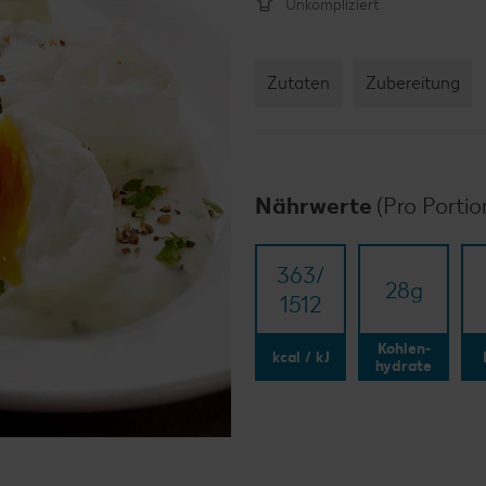
Unkompliziert
Zutaten
Zubereitung
Nährwerte
(Pro Portio
363/​
28
g
1512
Kohlen-
kcal / kJ
hydrate