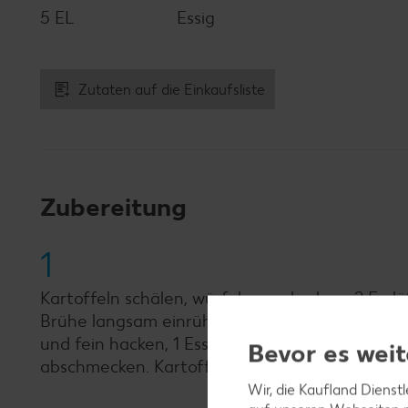
5 EL
Essig
Zutaten auf die Einkaufsliste
Zubereitung
1
Kartoffeln schälen, würfeln, gar kochen. 2 Ess
Brühe langsam einrühren. Unter ständigem Rüh
und fein hacken, 1 Esslöffel zur Seite stellen,
Bevor es weit
abschmecken. Kartoffeln mit 1 Esslöffel Marga
Wir, die Kaufland Dienst