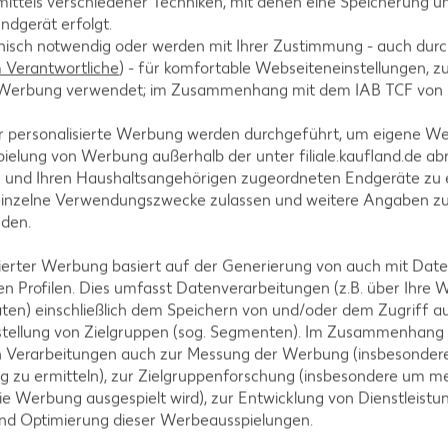
ittels verschiedener Techniken, mit denen eine Speicherung un
ndgerät erfolgt.
hnisch notwendig oder werden mit Ihrer Zustimmung - auch durch
Verantwortliche
) - für komfortable Webseiteneinstellungen, zur
en und mit Salz und Pfeffer würzen und den restlic
te Werbung verwendet; im Zusammenhang mit dem IAB TCF von
r personalisierte Werbung werden durchgeführt, um eigene W
ielung von Werbung außerhalb der unter filiale.kaufland.de abr
n und Ihren Haushaltsangehörigen zugeordneten Endgeräte zu 
einzelne Verwendungszwecke zulassen und weitere Angaben z
ise köcheln lassen und Essig hinzugeben. Je ein Ei in
nden.
gwasser gleiten lassen (die Eier sollten sich nicht b
hen lassen. Eier mit einer Schaumkelle aus dem Was
isierter Werbung basiert auf der Generierung von auch mit Dat
 servieren.
n Profilen. Dies umfasst Datenverarbeitungen (z.B. über Ihre
ten) einschließlich dem Speichern von und/oder dem Zugriff a
stellung von Zielgruppen (sog. Segmenten). Im Zusammenhang
n Verarbeitungen auch zur Messung der Werbung (insbesondere
g zu ermitteln), zur Zielgruppenforschung (insbesondere um me
ie Werbung ausgespielt wird), zur Entwicklung von Dienstleistu
und Optimierung dieser Werbeausspielungen.