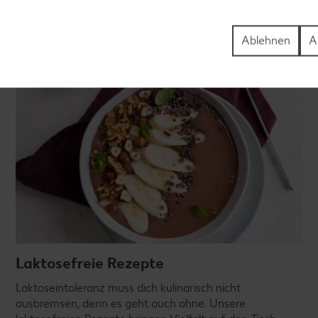
Ablehnen
A
Laktosefreie Rezepte
Laktoseintoleranz muss dich kulinarisch nicht
ausbremsen, denn es geht auch ohne. Unsere