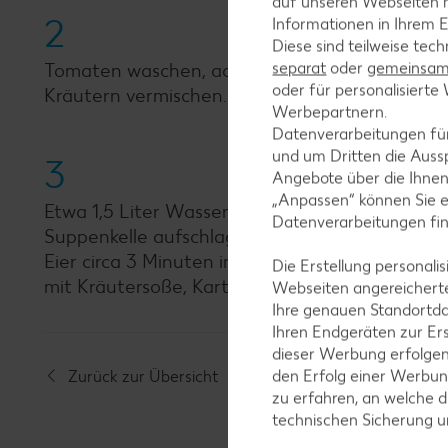
auf unseren Webseiten m
2
Informationen in Ihrem E
Diese sind teilweise tec
separat
oder
gemeinsam 
Tomaten waschen, achteln, Stielansatz entfern
oder für personalisier
Kräutern vermischen.
Werbepartnern.
Datenverarbeitungen fü
und um Dritten die Aussp
3
Angebote über die Ihne
„Anpassen“ können Sie 
Etwa 1,5 Liter Wasser in einem Topf erhitzen, le
Datenverarbeitungen fi
Suppenkelle aufschlagen und langsam in das Essi
Eier circa 3 Minuten im köchelnden Wasser zie
Die Erstellung personal
mit Kräutersoße, Kartoffelstampf und Tomaten
Webseiten angereicherte
Ihre genauen Standortda
Ihren Endgeräten zur Er
dieser Werbung erfolge
den Erfolg einer Werbun
Zurück zur Übersicht
zu erfahren, an welche d
technischen Sicherung 