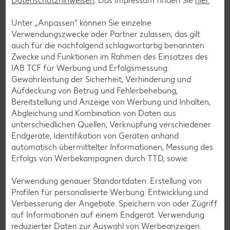
Datenschutzhinweisen
. Das Impressum finden Sie
hier.
Unter „Anpassen“ können Sie einzelne
Verwendungszwecke oder Partner zulassen; das gilt
auch für die nachfolgend schlagwortartig benannten
Zwecke und Funktionen im Rahmen des Einsatzes des
IAB TCF für Werbung und Erfolgsmessung:
Gewährleistung der Sicherheit, Verhinderung und
Aufdeckung von Betrug und Fehlerbehebung,
Bereitstellung und Anzeige von Werbung und Inhalten,
Glutenfreie Rezepte
Abgleichung und Kombination von Daten aus
unterschiedlichen Quellen, Verknüpfung verschiedener
Wer auf Gluten verzichtet, muss nicht automatisch auf
Endgeräte, Identifikation von Geräten anhand
Vielfalt und Geschmack verzichten. Ob süß oder herzhaft –
automatisch übermittelter Informationen, Messung des
mit unseren glutenfreien Rezepten zauberst du dir Gerichte,
Erfolgs von Werbekampagnen durch TTD, sowie:
die nicht nur verträglich, sondern auch richtig lecker sind.
Verwendung genauer Standortdaten. Erstellung von
Rezepte entdecken
Profilen für personalisierte Werbung. Entwicklung und
Verbesserung der Angebote. Speichern von oder Zugriff
auf Informationen auf einem Endgerät. Verwendung
reduzierter Daten zur Auswahl von Werbeanzeigen.