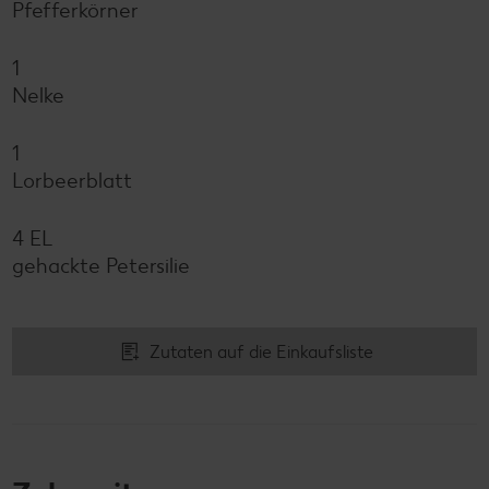
Pfefferkörner
1
Nelke
1
Lorbeerblatt
4 EL
gehackte Petersilie
Zutaten auf die Einkaufsliste