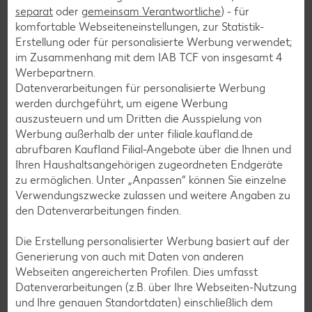
separat
oder
gemeinsam Verantwortliche
) - für
Fisch-Rezepte
komfortable Webseiteneinstellungen, zur Statistik-
Geflügel-Rezepte
Erstellung oder für personalisierte Werbung verwendet;
im Zusammenhang mit dem IAB TCF von insgesamt
4
Lamm-Rezepte
Werbepartnern.
Grill-Rezepte
Datenverarbeitungen für personalisierte Werbung
werden durchgeführt, um eigene Werbung
auszusteuern und um Dritten die Ausspielung von
Muffin-Rezepte
Werbung außerhalb der unter filiale.kaufland.de
abrufbaren Kaufland Filial-Angebote über die Ihnen und
Apfelkuchen-Rezepte
Ihren Haushaltsangehörigen zugeordneten Endgeräte
Schokokuchen-Rezepte
zu ermöglichen. Unter „Anpassen“ können Sie einzelne
Verwendungszwecke zulassen und weitere Angaben zu
Torten-Rezepte
den Datenverarbeitungen finden.
Eis-Rezepte
Die Erstellung personalisierter Werbung basiert auf der
Pfannkuchen-Rezepte
Generierung von auch mit Daten von anderen
Plätzchen-Rezepte
Webseiten angereicherten Profilen. Dies umfasst
Datenverarbeitungen (z.B. über Ihre Webseiten-Nutzung
und Ihre genauen Standortdaten) einschließlich dem
Smoothie-Rezepte