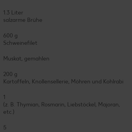
1.3 Liter
salzarme Brühe
600 g
Schweinefilet
Muskat, gemahlen
200 g
Kartoffeln, Knollensellerie, Möhren und Kohlrabi
1
(z. B. Thymian, Rosmarin, Liebstöckel, Majoran,
etc.)
5