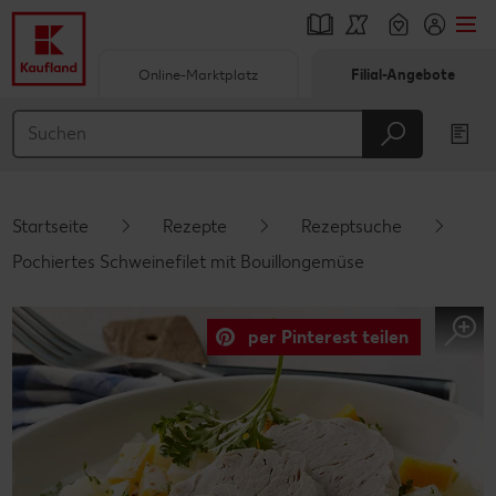
Online-Marktplatz
Filial-Angebote
Springe zu
Hauptinhalt
Footer
Startseite
Rezepte
Rezeptsuche
Schwebender Seitenbereich
Pochiertes Schweinefilet mit Bouillongemüse
per Pinterest teilen