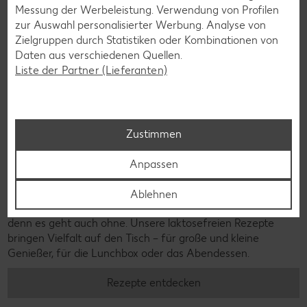
Messung der Werbeleistung. Verwendung von Profilen
zur Auswahl personalisierter Werbung. Analyse von
Zielgruppen durch Statistiken oder Kombinationen von
Daten aus verschiedenen Quellen.
Liste der Partner (Lieferanten)
Zustimmen
Anpassen
Laktosefreie Rezepte
Ablehnen
Laktoseintoleranz muss dich kulinarisch nicht ausbremsen,
denn es geht auch ohne. Unsere laktosefreien Rezepte
bringen Vielfalt auf den Tisch – für große und kleine
Genießer, für die Lunchbox oder das Abendessen.
Rezepte entdecken