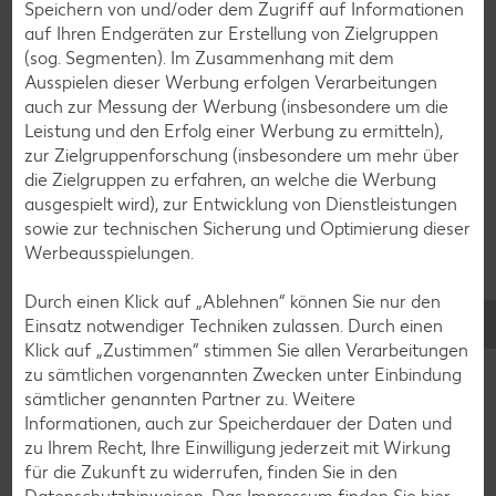
Speichern von und/oder dem Zugriff auf Informationen
auf Ihren Endgeräten zur Erstellung von Zielgruppen
Bowle-Rezepte
(sog. Segmenten). Im Zusammenhang mit dem
Cocktail-Rezepte
Ausspielen dieser Werbung erfolgen Verarbeitungen
auch zur Messung der Werbung (insbesondere um die
Avocado-Rezepte
Leistung und den Erfolg einer Werbung zu ermitteln),
Erdbeer-Rezepte
zur Zielgruppenforschung (insbesondere um mehr über
die Zielgruppen zu erfahren, an welche die Werbung
Blaubeer-Rezepte
ausgespielt wird), zur Entwicklung von Dienstleistungen
Bananen-Rezepte
sowie zur technischen Sicherung und Optimierung dieser
Werbeausspielungen.
Durch einen Klick auf „Ablehnen“ können Sie nur den
Einsatz notwendiger Techniken zulassen. Durch einen
Zurück zu allen Rezepten
Klick auf „Zustimmen“ stimmen Sie allen Verarbeitungen
zu sämtlichen vorgenannten Zwecken unter Einbindung
sämtlicher genannten Partner zu. Weitere
Informationen, auch zur Speicherdauer der Daten und
zu Ihrem Recht, Ihre Einwilligung jederzeit mit Wirkung
für die Zukunft zu widerrufen, finden Sie in den