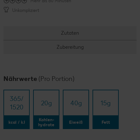
Mehr als 60 Minuten
Unkompliziert
Zutaten
Zubereitung
Nährwerte
(Pro Portion)
365/​
20
g
40
g
15
g
1520
Kohlen-
kcal / kJ
Eiweiß
Fett
hydrate