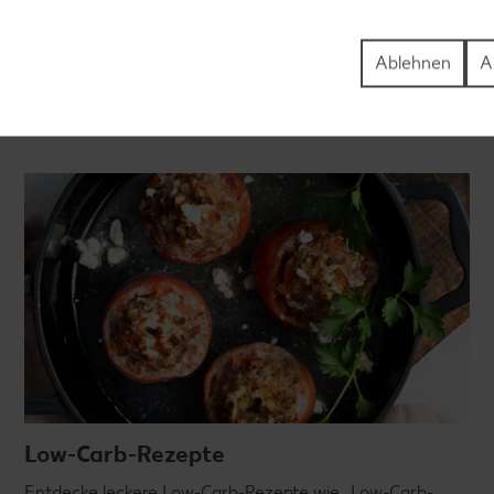
für große und kleine Genießer, für die Lunchbox oder das
Abendessen.
Ablehnen
A
Rezepte entdecken
Low-Carb-Rezepte
Entdecke leckere Low-Carb-Rezepte wie „Low-Carb-