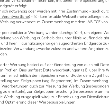
ittels verschiedener Techniken, mit denen eine Speicherung un
ndgerät erfolgt.
hnisch notwendig oder werden mit Ihrer Zustimmung - auch durch
tegorien
Verantwortliche
) - für komfortable Webseiteneinstellungen, zur
te Werbung verwendet; im Zusammenhang mit dem IAB TCF von
r personalisierte Werbung werden durchgeführt, um eigene W
ielung von Werbung außerhalb der unter filiale.kaufland.de abr
ezepte
Muffin-Rezepte
n und Ihren Haushaltsangehörigen zugeordneten Endgeräte zu 
-Rezepte
Apfelkuchen-Rezepte
einzelne Verwendungszwecke zulassen und weitere Angaben z
nden.
Rezepte
Schokokuchen-Rezepte
ezepte
Torten-Rezepte
isierter Werbung basiert auf der Generierung von auch mit Dat
n Profilen. Dies umfasst Datenverarbeitungen (z.B. über Ihre
l-Rezepte
Eis-Rezepte
ten) einschließlich dem Speichern von und/oder dem Zugriff a
ezepte
Pfannkuchen-Rezepte
stellung von Zielgruppen (sog. Segmenten). Im Zusammenhang
n Verarbeitungen auch zur Messung der Werbung (insbesondere
zepte
Plätzchen-Rezepte
g zu ermitteln), zur Zielgruppenforschung (insbesondere um me
ie Werbung ausgespielt wird), zur Entwicklung von Dienstleistu
und Optimierung dieser Werbeausspielungen.