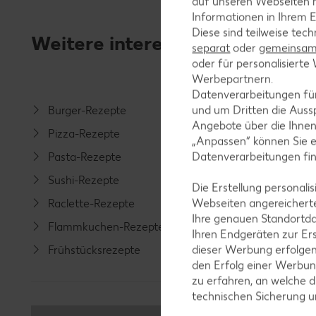
auf unseren Webseiten m
Informationen in Ihrem E
Diese sind teilweise tec
Weitere interessante Rezeptka
separat
oder
gemeinsam 
oder für personalisier
Werbepartnern.
Datenverarbeitungen fü
und um Dritten die Aussp
Burger-Rezepte
Salat-R
Angebote über die Ihne
Pizza-Rezepte
Spargel
„Anpassen“ können Sie 
Datenverarbeitungen fi
Pasta-Rezepte
Fleisch-
Sushi-Rezepte
Fisch-R
Die Erstellung personal
Webseiten angereicherte
Raclette-Rezepte
Geflüge
Ihre genauen Standortda
Flammkuchen-Rezepte
Lamm-R
Ihren Endgeräten zur Er
dieser Werbung erfolge
Frühstücksrezepte
Grill-Re
den Erfolg einer Werbun
zu erfahren, an welche d
technischen Sicherung 