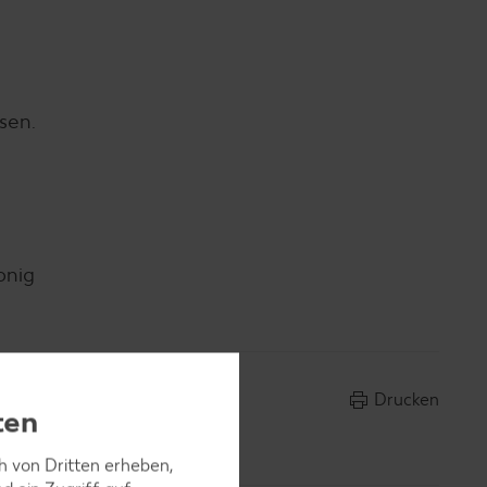
sen.
onig
Drucken
ten
ch von Dritten erheben,