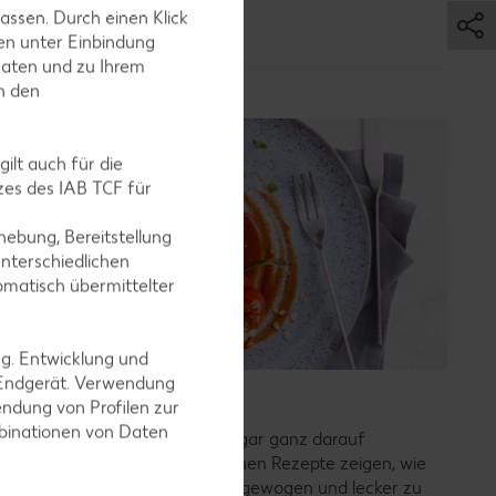
assen. Durch einen Klick
en unter Einbindung
Daten und zu Ihrem
in den
ilt auch für die
es des IAB TCF für
ebung, Bereitstellung
nterschiedlichen
omatisch übermittelter
ng. Entwicklung und
 Endgerät. Verwendung
Vegetarische Rezepte
ndung von Profilen zur
mbinationen von Daten
Weniger Fleisch essen oder sogar ganz darauf
verzichten? Unsere vegetarischen Rezepte zeigen, wie
einfach es ist, ohne Fleisch ausgewogen und lecker zu