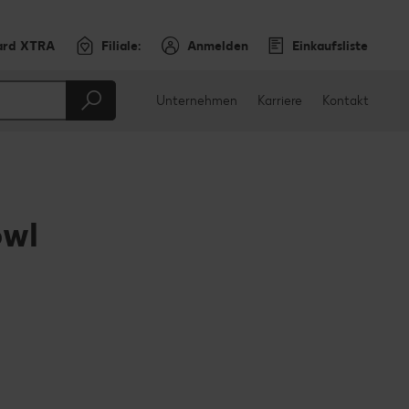
ard XTRA
Filiale:
Anmelden
Einkaufsliste
Unternehmen
Karriere
Kontakt
owl
en
teilen
sApp teilen