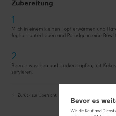
Zubereitung
1
Milch in einem kleinen Topf erwärmen und Hafe
Joghurt unterheben und Porridge in eine Bowl f
2
Beeren waschen und trocken tupfen, mit Kokosc
servieren.
Zurück zur Übersicht
Bevor es weit
Wir, die Kaufland Dienst