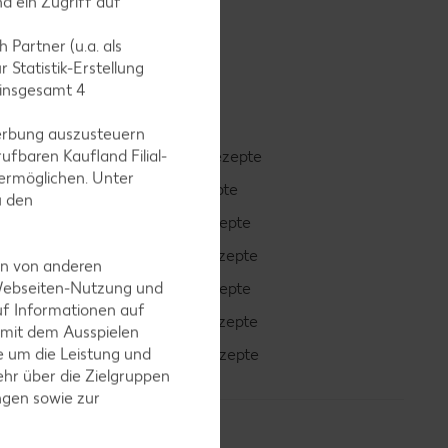
d ein Zugriff auf
 Partner (u.a. als
 Statistik-Erstellung
 insgesamt
4
erbung auszusteuern
ufbaren Kaufland Filial-
Smoothie-Rezepte
ermöglichen. Unter
Bowle-Rezepte
u den
Cocktail-Rezepte
Avocado-Rezepte
en von anderen
 Webseiten-Nutzung und
Erdbeer-Rezepte
uf Informationen auf
Blaubeer-Rezepte
 mit dem Ausspielen
 um die Leistung und
Bananen-Rezepte
hr über die Zielgruppen
ngen sowie zur