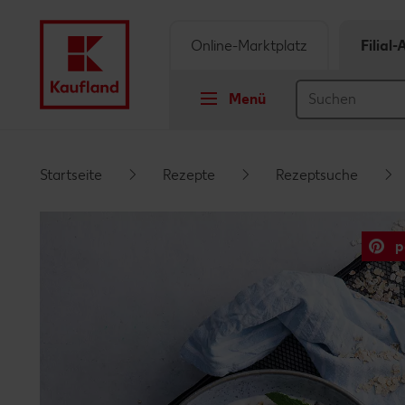
Online-Marktplatz
Filial
Menü
Springe zu
Startseite
Rezepte
Rezeptsuche
Hauptinhalt
p
Footer
Schwebender Seitenbereich