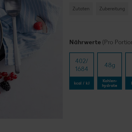
Zutaten
Zubereitung
Nährwerte
(Pro Portio
402/​
48
g
1684
Kohlen-
kcal / kJ
hydrate