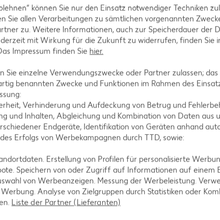
blehnen“ können Sie nur den Einsatz notwendiger Techniken zul
n Sie allen Verarbeitungen zu sämtlichen vorgenannten Zweck
rtner zu. Weitere Informationen, auch zur Speicherdauer der 
jederzeit mit Wirkung für die Zukunft zu widerrufen, finden Sie 
 Das Impressum finden Sie
hier.
 Sie einzelne Verwendungszwecke oder Partner zulassen; das g
artig benannten Zwecke und Funktionen im Rahmen des Einsatz
ssung:
erheit, Verhinderung und Aufdeckung von Betrug und Fehlerbeh
g und Inhalten, Abgleichung und Kombination von Daten aus u
rschiedener Endgeräte, Identifikation von Geräten anhand aut
 des Erfolgs von Werbekampagnen durch TTD, sowie:
dortdaten. Erstellung von Profilen für personalisierte Werbu
ote. Speichern von oder Zugriff auf Informationen auf einem
Laktosefreie Rezepte
uswahl von Werbeanzeigen. Messung der Werbeleistung. Verwe
r Werbung. Analyse von Zielgruppen durch Statistiken oder Ko
Laktoseintoleranz muss dich kulinarisch nicht
len.
Liste der Partner (Lieferanten)
ausbremsen, denn es geht auch ohne. Unsere
laktosefreien Rezepte bringen Vielfalt auf den Tisch –