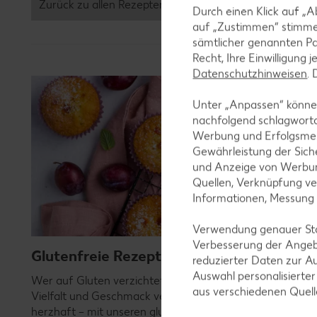
Zurück zu allen Rezepten
Durch einen Klick auf „A
auf „Zustimmen“ stimme
sämtlicher genannten Pa
Recht, Ihre Einwilligung 
Datenschutzhinweisen
.
Unter „Anpassen“ können
nachfolgend schlagwort
Werbung und Erfolgsme
Gewährleistung der Sich
und Anzeige von Werbun
Quellen, Verknüpfung ve
Informationen, Messung
Verwendung genauer Stan
Verbesserung der Angeb
Glutenfreie Rezepte
reduzierter Daten zur A
Auswahl personalisierte
Wer auf Gluten verzichtet, muss nicht automatisch auf
aus verschiedenen Quel
Vielfalt und Geschmack verzichten. Ob süß oder
herzhaft – mit unseren glutenfreien Rezepten zauberst