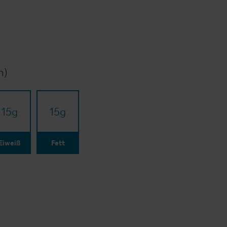
n)
15
g
15
g
Eiweiß
Fett