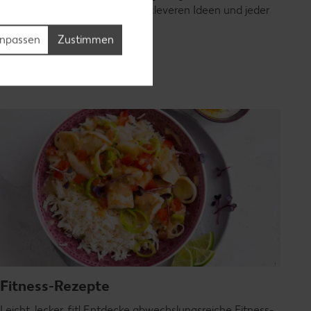
kochen – mit bunten Zutaten, cleveren Ideen und jeder
Menge Geschmack.
npassen
Zustimmen
Rezepte entdecken
Fitness-Rezepte
Leicht, lecker, fit! Entdecke abwechslungsreiche Fitness-