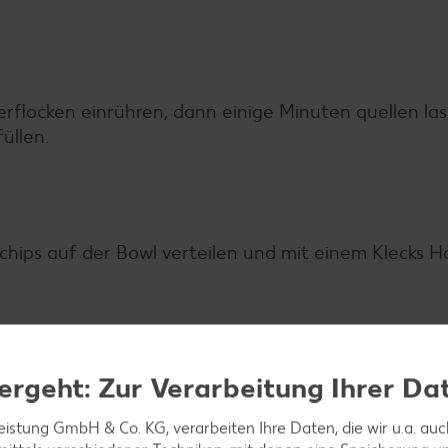
rflocken einrühren, dann einige Minuten quellen las
üllen.
hips auf der Bowl verteilen und mit einem Klecks H
ergeht: Zur Verarbeitung Ihrer Da
leistung GmbH & Co. KG, verarbeiten Ihre Daten, die wir u.a. au