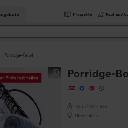
-Angebote
Prospekte
Kaufland C
Porridge-Bowl
Porridge-B
er Pinterest teilen
per E-Mail teilen
per Facebook teil
per Pinterest 
per What
Bis zu 15 Minuten
Unkompliziert