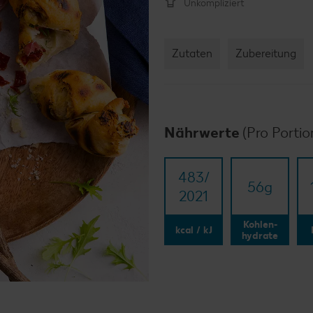
Unkompliziert
Zutaten
Zubereitung
Nährwerte
(Pro Portio
483/​
56
g
2021
Kohlen-
kcal / kJ
hydrate