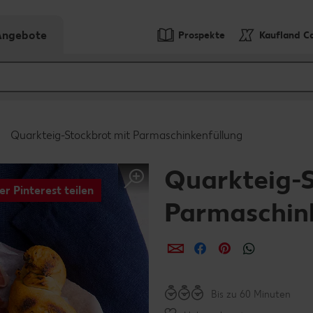
-Angebote
Prospekte
Kaufland C
Quarkteig-Stockbrot mit Parmaschinkenfüllung
Quarkteig-S
er Pinterest teilen
Parmaschin
per E-Mail teilen
per Facebook teil
per Pinterest 
per What
Bis zu 60 Minuten