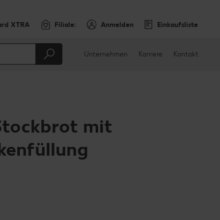
ard XTRA
Filiale:
Anmelden
Einkaufsliste
Unternehmen
Karriere
Kontakt
tockbrot mit
kenfüllung
en
teilen
sApp teilen