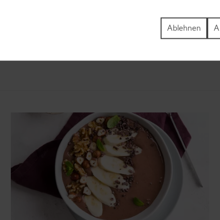
zepte
Plätzchen-Rezepte
Ablehnen
A