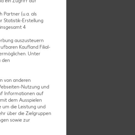
d ein Zugriff auf
 Partner (u.a. als
 Statistik-Erstellung
 insgesamt
4
erbung auszusteuern
ufbaren Kaufland Filial-
ermöglichen. Unter
u den
 ausrollen
ens nicht
en von anderen
 Webseiten-Nutzung und
uf Informationen auf
 mit dem Ausspielen
 um die Leistung und
hr über die Zielgruppen
ngen sowie zur