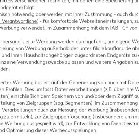
ittels verschiedener Techniken, mit denen eine Speicherung un
ndgerät erfolgt.
hnisch notwendig oder werden mit Ihrer Zustimmung - auch durch
in schneiden. Schinken und Tomaten in kleine Würfel
Verantwortliche
) - für komfortable Webseiteneinstellungen, zur
te Werbung verwendet; im Zusammenhang mit dem IAB TCF von
feffer würzen.
r personalisierte Werbung werden durchgeführt, um eigene W
ielung von Werbung außerhalb der unter filiale.kaufland.de abr
n und Ihren Haushaltsangehörigen zugeordneten Endgeräte zu 
einzelne Verwendungszwecke zulassen und weitere Angaben z
n Arbeitsfläche zu Rechtecken (15 mal 30 Zentimeter)
nden.
and frei lassen. Die Teigstücke eng aufrollen und um
gut andrücken, damit sich das Brot während des Back
isierter Werbung basiert auf der Generierung von auch mit Dat
n Profilen. Dies umfasst Datenverarbeitungen (z.B. über Ihre
ten) einschließlich dem Speichern von und/oder dem Zugriff a
stellung von Zielgruppen (sog. Segmenten). Im Zusammenhang
n Verarbeitungen auch zur Messung der Werbung (insbesondere
g zu ermitteln), zur Zielgruppenforschung (insbesondere um me
raun zubereiten und servieren.
ie Werbung ausgespielt wird), zur Entwicklung von Dienstleistu
und Optimierung dieser Werbeausspielungen.