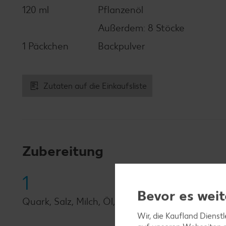
120 ml
Pflanzenöl
Außerdem: 8 Stöcke
1 Päckchen
Backpulver
Zutaten auf die Einkaufsliste
Zubereitung
1
Bevor es weit
Quark, Salz, Milch, Öl, Eier, Mehl und Backpul
Wir, die Kaufland Dienst