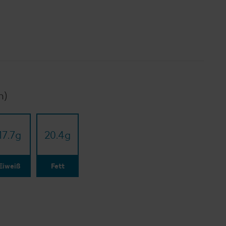
n)
17.7
g
20.4
g
Eiweiß
Fett