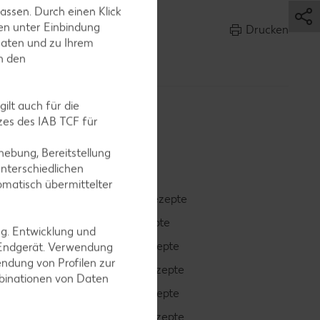
assen. Durch einen Klick
en unter Einbindung
Drucken
Daten und zu Ihrem
in den
ilt auch für die
es des IAB TCF für
ebung, Bereitstellung
nterschiedlichen
omatisch übermittelter
Smoothie-Rezepte
Bowle-Rezepte
ng. Entwicklung und
Cocktail-Rezepte
 Endgerät. Verwendung
ndung von Profilen zur
Avocado-Rezepte
mbinationen von Daten
Erdbeer-Rezepte
Blaubeer-Rezepte