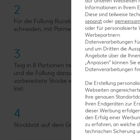
auf unseren Webseiten m
2
Informationen in Ihrem E
Diese sind teilweise tec
Für die Füllung Rucola waschen, putzen und fe
separat
oder
gemeinsam 
oder für personalisier
schneiden, mit Parmesan vermischen und mit P
Werbepartnern.
Datenverarbeitungen fü
und um Dritten die Aussp
3
Angebote über die Ihne
„Anpassen“ können Sie 
Teig in 8 Portionen teilen, auf einer bemehlte
Datenverarbeitungen fi
und die Füllung darauf verteilen, dabei einen R
vorbereitete Stöcke wickeln, dabei die Enden 
Die Erstellung personal
löst.
Webseiten angereicherte
Ihre genauen Standortda
Ihren Endgeräten zur Er
4
dieser Werbung erfolge
den Erfolg einer Werbun
Stockbrot auf dem Grill circa 15 Minuten goldb
zu erfahren, an welche d
technischen Sicherung 