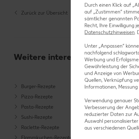
Durch einen Klick auf „A
auf „Zustimmen“ stimme
Zurück zur Übersicht
sämtlicher genannten Pa
Recht, Ihre Einwilligung 
Datenschutzhinweisen
.
Unter „Anpassen“ können
nachfolgend schlagwort
Weitere interessante Rezeptka
Werbung und Erfolgsme
Gewährleistung der Sich
und Anzeige von Werbun
Quellen, Verknüpfung ve
Burger-Rezepte
Salat-R
Informationen, Messung
Pizza-Rezepte
Spargel
Verwendung genauer Stan
Pasta-Rezepte
Fleisch-
Verbesserung der Angeb
reduzierter Daten zur A
Sushi-Rezepte
Fisch-R
Auswahl personalisierte
Raclette-Rezepte
Geflüge
aus verschiedenen Quel
Flammkuchen-Rezepte
Lamm-R