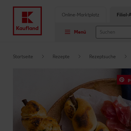
Online-Marktplatz
Filial
Menü
Springe zu
Startseite
Rezepte
Rezeptsuche
Hauptinhalt
p
Footer
Schwebender Seitenbereich