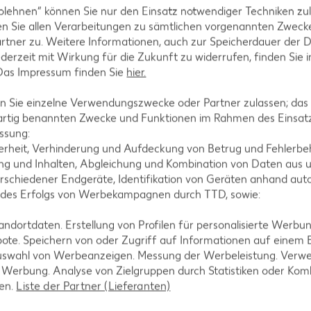
blehnen“ können Sie nur den Einsatz notwendiger Techniken zul
n Sie allen Verarbeitungen zu sämtlichen vorgenannten Zweck
rtner zu. Weitere Informationen, auch zur Speicherdauer der 
jederzeit mit Wirkung für die Zukunft zu widerrufen, finden Sie 
 Das Impressum finden Sie
hier.
 Sie einzelne Verwendungszwecke oder Partner zulassen; das g
artig benannten Zwecke und Funktionen im Rahmen des Einsatz
tegorien
ssung:
erheit, Verhinderung und Aufdeckung von Betrug und Fehlerbeh
g und Inhalten, Abgleichung und Kombination von Daten aus u
rschiedener Endgeräte, Identifikation von Geräten anhand aut
ezepte
Muffin-Rezepte
 des Erfolgs von Werbekampagnen durch TTD, sowie:
-Rezepte
Apfelkuchen-Rezepte
dortdaten. Erstellung von Profilen für personalisierte Werbu
Rezepte
Schokokuchen-Rezepte
ote. Speichern von oder Zugriff auf Informationen auf einem
uswahl von Werbeanzeigen. Messung der Werbeleistung. Verwe
ezepte
Torten-Rezepte
r Werbung. Analyse von Zielgruppen durch Statistiken oder Ko
l-Rezepte
Eis-Rezepte
len.
Liste der Partner (Lieferanten)
ezepte
Pfannkuchen-Rezepte