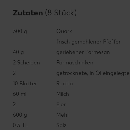
Zutaten
(8 Stück)
300 g
Quark
frisch gemahlener Pfeffer
40 g
geriebener Parmesan
2 Scheiben
Parmaschinken
2
getrocknete, in Öl eingeleg
10 Blätter
Rucola
60 ml
Milch
2
Eier
600 g
Mehl
0.5 TL
Salz