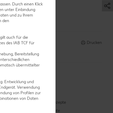
assen. Durch einen Klick
en unter Einbindung
ervieren
Daten und zu Ihrem
in den
ilt auch für die
Drucken
es des IAB TCF für
ebung, Bereitstellung
nterschiedlichen
omatisch übermittelter
ng. Entwicklung und
 Endgerät. Verwendung
ndung von Profilen zur
mbinationen von Daten
Smoothie-Rezepte
Bowle-Rezepte