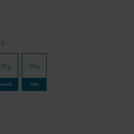
n)
28
g
38
g
Eiweiß
Fett