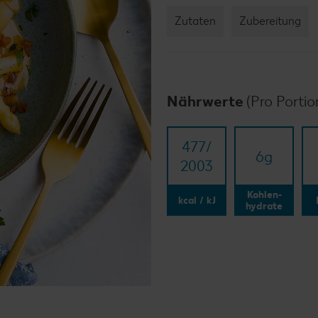
Zutaten
Zubereitung
Nährwerte
(Pro Portio
477/​
6
g
2003
Kohlen-
kcal / kJ
hydrate