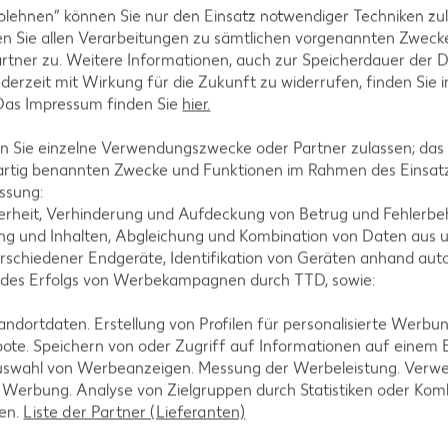
blehnen“ können Sie nur den Einsatz notwendiger Techniken zul
n Sie allen Verarbeitungen zu sämtlichen vorgenannten Zweck
el-Pancetta-Mischung rühren. Anschließend sofort s
rtner zu. Weitere Informationen, auch zur Speicherdauer der 
streuen.
jederzeit mit Wirkung für die Zukunft zu widerrufen, finden Sie 
 Das Impressum finden Sie
hier.
 Sie einzelne Verwendungszwecke oder Partner zulassen; das g
artig benannten Zwecke und Funktionen im Rahmen des Einsatz
ssung:
erheit, Verhinderung und Aufdeckung von Betrug und Fehlerbeh
g und Inhalten, Abgleichung und Kombination von Daten aus u
rschiedener Endgeräte, Identifikation von Geräten anhand aut
 des Erfolgs von Werbekampagnen durch TTD, sowie:
tegorien
dortdaten. Erstellung von Profilen für personalisierte Werbu
ote. Speichern von oder Zugriff auf Informationen auf einem
uswahl von Werbeanzeigen. Messung der Werbeleistung. Verwe
r Werbung. Analyse von Zielgruppen durch Statistiken oder Ko
ezepte
Muffin-Rezepte
len.
Liste der Partner (Lieferanten)
-Rezepte
Apfelkuchen-Rezepte