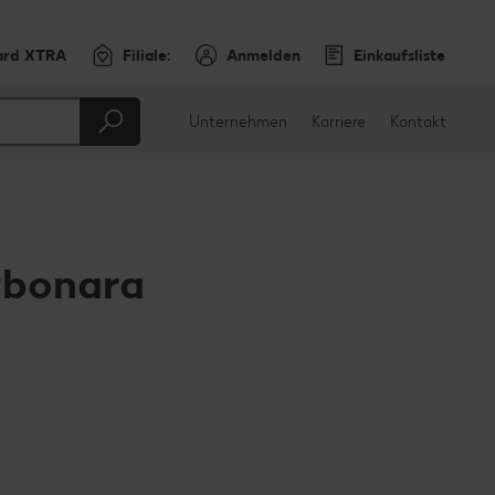
ard XTRA
Filiale:
Anmelden
Einkaufsliste
Unternehmen
Karriere
Kontakt
rbonara
en
teilen
sApp teilen