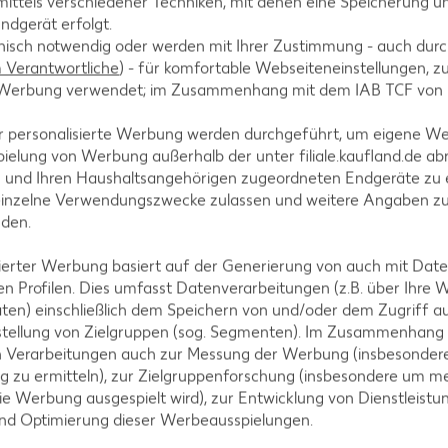
ittels verschiedener Techniken, mit denen eine Speicherung un
ndgerät erfolgt.
hnisch notwendig oder werden mit Ihrer Zustimmung - auch durch
Verantwortliche
) - für komfortable Webseiteneinstellungen, zur
gel darin anschwitzen.
te Werbung verwendet; im Zusammenhang mit dem IAB TCF von
r personalisierte Werbung werden durchgeführt, um eigene W
ielung von Werbung außerhalb der unter filiale.kaufland.de abr
n und Ihren Haushaltsangehörigen zugeordneten Endgeräte zu 
el miteinander verquirlen und 50 Gramm Parmesan
einzelne Verwendungszwecke zulassen und weitere Angaben z
hwarzem Pfeffer würzen.
nden.
isierter Werbung basiert auf der Generierung von auch mit Dat
n Profilen. Dies umfasst Datenverarbeitungen (z.B. über Ihre
ten) einschließlich dem Speichern von und/oder dem Zugriff a
stellung von Zielgruppen (sog. Segmenten). Im Zusammenhang
ner Pfanne knusprig anbraten. Wenn die Würfel kross
n Verarbeitungen auch zur Messung der Werbung (insbesondere
 Herd nehmen und den Spargel untermengen. Die Pf
g zu ermitteln), zur Zielgruppenforschung (insbesondere um me
ie Werbung ausgespielt wird), zur Entwicklung von Dienstleistu
und Optimierung dieser Werbeausspielungen.