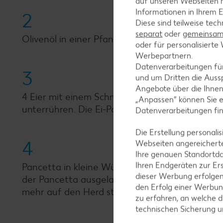
auf unseren Webseiten m
Informationen in Ihrem E
2
Diese sind teilweise tec
separat
oder
gemeinsam 
Olivenöl in einer Pfanne erhitzen und den Spar
oder für personalisier
Werbepartnern.
Datenverarbeitungen fü
3
und um Dritten die Aussp
Angebote über die Ihne
4 Eier mit einem Schneebesen in einer Schüss
„Anpassen“ können Sie 
unterrühren. Die Ei-Parmesan-Mischung mit sc
Datenverarbeitungen fi
Die Erstellung personal
4
Webseiten angereicherte
Ihre genauen Standortda
Ihren Endgeräten zur Er
Pancetta in kleine Würfel schneiden und in ei
dieser Werbung erfolge
der Pancetta ausgelassen ist, die Pfanne vom
den Erfolg einer Werbun
mehr auf den Herd stellen.
zu erfahren, an welche d
technischen Sicherung 