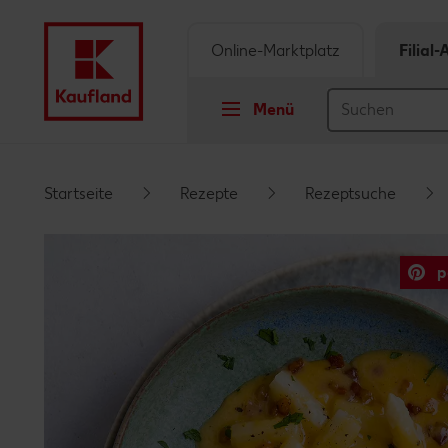
Online-Marktplatz
Filial
Menü
Springe zu
Startseite
Rezepte
Rezeptsuche
Hauptinhalt
p
Footer
Schwebender Seitenbereich