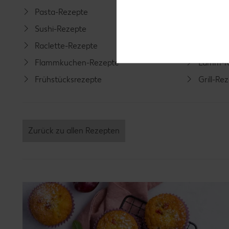
Pasta-Rezepte
Fleisch-
Sushi-Rezepte
Fisch-R
Raclette-Rezepte
Geflüge
Flammkuchen-Rezepte
Lamm-R
Frühstücksrezepte
Grill-Re
Zurück zu allen Rezepten