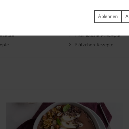
Rezepte
Schokokuchen-Rezepte
ezepte
Torten-Rezepte
Ablehnen
A
l-Rezepte
Eis-Rezepte
ezepte
Pfannkuchen-Rezepte
zepte
Plätzchen-Rezepte