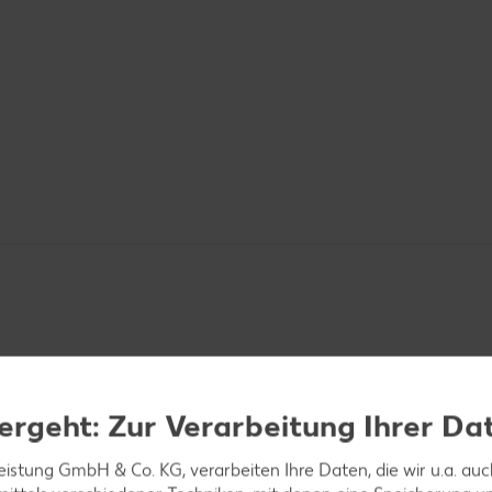
ergeht: Zur Verarbeitung Ihrer Da
argelstangen in 3 Zentimeter lange Stücke schneide
en kochen, anschließend abgießen.
leistung GmbH & Co. KG, verarbeiten Ihre Daten, die wir u.a. au