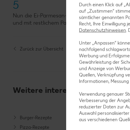
5
Durch einen Klick auf „A
auf „Zustimmen“ stimme
Nun die Ei-Parmesan-Mischung unter die Sparg
sämtlicher genannten Pa
und mit restlichem Parmesan und Petersilie be
Recht, Ihre Einwilligung 
Datenschutzhinweisen
.
Unter „Anpassen“ können
Zurück zur Übersicht
nachfolgend schlagwort
Werbung und Erfolgsme
Gewährleistung der Sich
und Anzeige von Werbun
Quellen, Verknüpfung ve
Informationen, Messung
Weitere interessante Rezeptka
Verwendung genauer Stan
Verbesserung der Angeb
reduzierter Daten zur A
Auswahl personalisierte
Burger-Rezepte
Salat-R
aus verschiedenen Quel
Pizza-Rezepte
Spargel