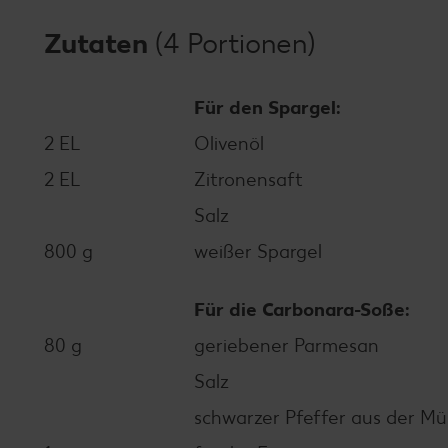
Zutaten
(4 Portionen)
Für den Spargel:
2 EL
Olivenöl
2 EL
Zitronensaft
Salz
800 g
weißer Spargel
Für die Carbonara-Soße:
80 g
geriebener Parmesan
Salz
schwarzer Pfeffer aus der Mü