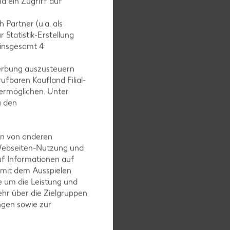
d ein Zugriff auf
 Partner (u.a. als
 Statistik-Erstellung
 insgesamt
4
erbung auszusteuern
ufbaren Kaufland Filial-
ermöglichen. Unter
u den
en von anderen
 Webseiten-Nutzung und
uf Informationen auf
 mit dem Ausspielen
 sind und
 um die Leistung und
anne nicht
hr über die Zielgruppen
ngen sowie zur