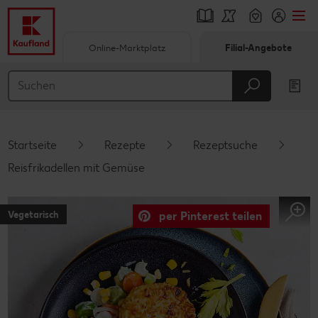
Online-Marktplatz
Filial-Angebote
Springe zu
Hauptinhalt
Footer
Startseite
Rezepte
Rezeptsuche
Schwebender Seitenbereich
Reisfrikadellen mit Gemüse
Vegetarisch
per Pinterest teilen