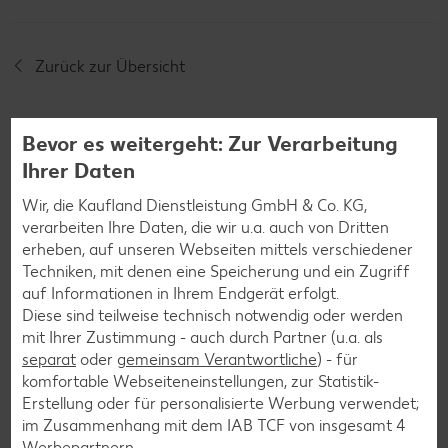
Zurück zur Übersicht
Bevor es weitergeht: Zur Verarbeitung
Ihrer Daten
Weitere interessante
Wir, die Kaufland Dienstleistung GmbH & Co. KG,
verarbeiten Ihre Daten, die wir u.a. auch von Dritten
Rezeptkategorien
erheben, auf unseren Webseiten mittels verschiedener
Techniken, mit denen eine Speicherung und ein Zugriff
auf Informationen in Ihrem Endgerät erfolgt.
Diese sind teilweise technisch notwendig oder werden
mit Ihrer Zustimmung - auch durch Partner (u.a. als
Burger-Rezepte
separat
oder
gemeinsam Verantwortliche
) - für
Pizza-Rezepte
komfortable Webseiteneinstellungen, zur Statistik-
Erstellung oder für personalisierte Werbung verwendet;
Pasta-Rezepte
im Zusammenhang mit dem IAB TCF von insgesamt
4
Sushi-Rezepte
Werbepartnern.