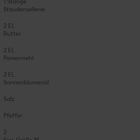
1 Stange
Staudensellerie
2 EL
Butter
2 EL
Paniermehl
2 EL
Sonnenblumenöl
Salz
Pfeffer
2
Eier, Größe M