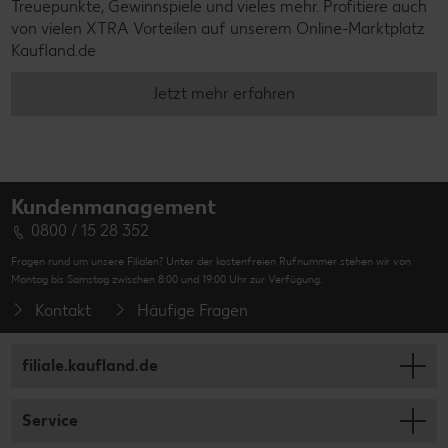
Treuepunkte, Gewinnspiele und vieles mehr. Profitiere auch
von vielen XTRA Vorteilen auf unserem Online-Marktplatz
Kaufland.de
Jetzt mehr erfahren
Kundenmanagement
0800 / 15 28 352
Fragen rund um unsere Filialen? Unter der kostenfreien Rufnummer stehen wir von
Montag bis Samstag zwischen 8:00 und 19:00 Uhr zur Verfügung.
Kontakt
Häufige Fragen
filiale.kaufland.de
Service