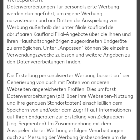
Datenverarbeitungen für personalisierte Werbung
Raclette-Rezepte
werden durchgeführt, um eigene Werbung
Flammkuchen-Rezepte
auszusteuern und um Dritten die Ausspielung von
Werbung außerhalb der unter filiale.kaufland.de
Frühstücksrezepte
abrufbaren Kaufland Filial-Angebote über die Ihnen und
Ihren Haushaltsangehörigen zugeordneten Endgeräte
zu ermöglichen. Unter „Anpassen“ können Sie einzelne
Salat-Rezepte
Verwendungszwecke zulassen und weitere Angaben zu
Spargel-Rezepte
den Datenverarbeitungen finden.
Fleisch-Rezepte
Die Erstellung personalisierter Werbung basiert auf der
Fisch-Rezepte
Generierung von auch mit Daten von anderen
Webseiten angereicherten Profilen. Dies umfasst
Geflügel-Rezepte
Datenverarbeitungen (z.B. über Ihre Webseiten-Nutzung
Lamm-Rezepte
und Ihre genauen Standortdaten) einschließlich dem
Speichern von und/oder dem Zugriff auf Informationen
Grill-Rezepte
auf Ihren Endgeräten zur Erstellung von Zielgruppen
(sog. Segmenten). Im Zusammenhang mit dem
Ausspielen dieser Werbung erfolgen Verarbeitungen
Muffin-Rezepte
auch zur Messung der Werbung (insbesondere um die