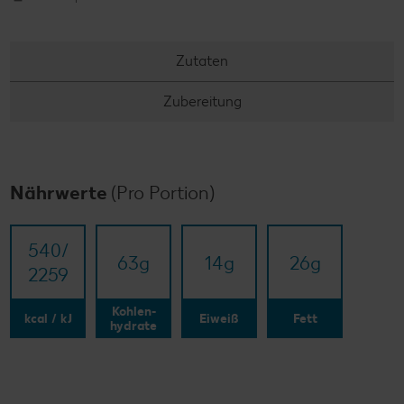
Zutaten
Zubereitung
Nährwerte
(Pro Portion)
540/​
63
g
14
g
26
g
2259
Kohlen-
kcal / kJ
Eiweiß
Fett
hydrate