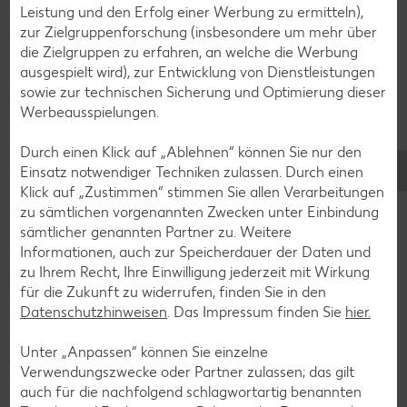
Apfelkuchen-Rezepte
Leistung und den Erfolg einer Werbung zu ermitteln),
zur Zielgruppenforschung (insbesondere um mehr über
Schokokuchen-Rezepte
die Zielgruppen zu erfahren, an welche die Werbung
Torten-Rezepte
ausgespielt wird), zur Entwicklung von Dienstleistungen
sowie zur technischen Sicherung und Optimierung dieser
Eis-Rezepte
Werbeausspielungen.
Pfannkuchen-Rezepte
Durch einen Klick auf „Ablehnen“ können Sie nur den
Plätzchen-Rezepte
Einsatz notwendiger Techniken zulassen. Durch einen
Klick auf „Zustimmen“ stimmen Sie allen Verarbeitungen
zu sämtlichen vorgenannten Zwecken unter Einbindung
Smoothie-Rezepte
sämtlicher genannten Partner zu. Weitere
Bowle-Rezepte
Informationen, auch zur Speicherdauer der Daten und
zu Ihrem Recht, Ihre Einwilligung jederzeit mit Wirkung
Cocktail-Rezepte
für die Zukunft zu widerrufen, finden Sie in den
Avocado-Rezepte
Datenschutzhinweisen
. Das Impressum finden Sie
hier.
Erdbeer-Rezepte
Unter „Anpassen“ können Sie einzelne
Blaubeer-Rezepte
Verwendungszwecke oder Partner zulassen; das gilt
auch für die nachfolgend schlagwortartig benannten
Bananen-Rezepte