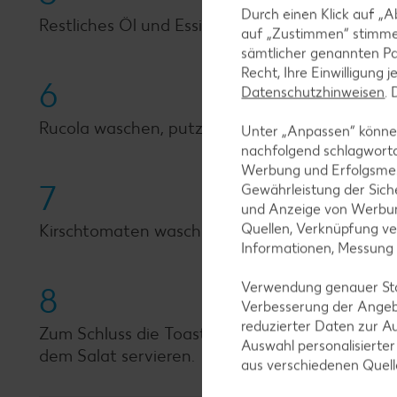
Durch einen Klick auf „A
Restliches Öl und Essig verrühren und mit Salz,
auf „Zustimmen“ stimme
sämtlicher genannten Pa
Recht, Ihre Einwilligung 
6
Datenschutzhinweisen
.
Rucola waschen, putzen und in mundgerechte S
Unter „Anpassen“ können
nachfolgend schlagwort
Werbung und Erfolgsme
7
Gewährleistung der Sich
und Anzeige von Werbun
Quellen, Verknüpfung ve
Kirschtomaten waschen, halbieren und mit Rucol
Informationen, Messung
Verwendung genauer Stan
8
Verbesserung der Angeb
reduzierter Daten zur A
Zum Schluss die Toastbrötchen im Toaster gol
Auswahl personalisierte
dem Salat servieren.
aus verschiedenen Quel