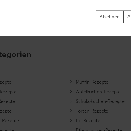
Ablehnen
A
tegorien
ezepte
Muffin-Rezepte
-Rezepte
Apfelkuchen-Rezepte
Rezepte
Schokokuchen-Rezepte
ezepte
Torten-Rezepte
l-Rezepte
Eis-Rezepte
ezepte
Pfannkuchen-Rezepte