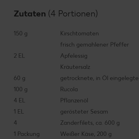
Zutaten
(4 Portionen)
150 g
Kirschtomaten
frisch gemahlener Pfeffer
2 EL
Apfelessig
Kräutersalz
60 g
getrocknete, in Öl eingeleg
100 g
Rucola
4 EL
Pflanzenöl
1 EL
gerösteter Sesam
4
Zanderfilets, ca. 600 g
1 Packung
Weißer Käse, 200 g