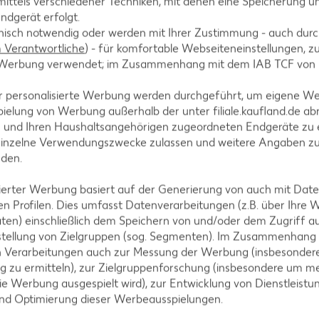
ittels verschiedener Techniken, mit denen eine Speicherung un
ndgerät erfolgt.
hnisch notwendig oder werden mit Ihrer Zustimmung - auch durch
Verantwortliche
) - für komfortable Webseiteneinstellungen, zur
te Werbung verwendet; im Zusammenhang mit dem IAB TCF von
ne erhitzen und die Filets von beiden Seiten anbra
r personalisierte Werbung werden durchgeführt, um eigene W
ielung von Werbung außerhalb der unter filiale.kaufland.de abr
n und Ihren Haushaltsangehörigen zugeordneten Endgeräte zu 
einzelne Verwendungszwecke zulassen und weitere Angaben z
hneiden, mit Sesam vermischen und auf den Fischfile
nden.
isierter Werbung basiert auf der Generierung von auch mit Dat
n Profilen. Dies umfasst Datenverarbeitungen (z.B. über Ihre
ten) einschließlich dem Speichern von und/oder dem Zugriff a
stellung von Zielgruppen (sog. Segmenten). Im Zusammenhang
n Verarbeitungen auch zur Messung der Werbung (insbesondere
Grad (Umluft: 160 Grad) circa 15 bis 20 Min. überba
g zu ermitteln), zur Zielgruppenforschung (insbesondere um me
ie Werbung ausgespielt wird), zur Entwicklung von Dienstleistu
und Optimierung dieser Werbeausspielungen.