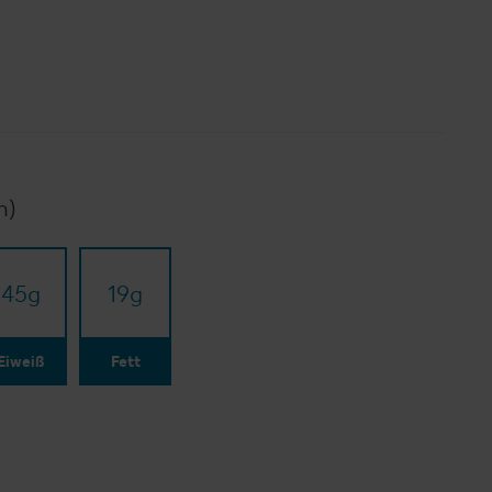
n)
45
g
19
g
Eiweiß
Fett