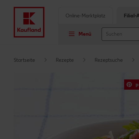
Online-Marktplatz
Filial
Menü
Springe zu
Startseite
Rezepte
Rezeptsuche
Hauptinhalt
p
Footer
Schwebender Seitenbereich