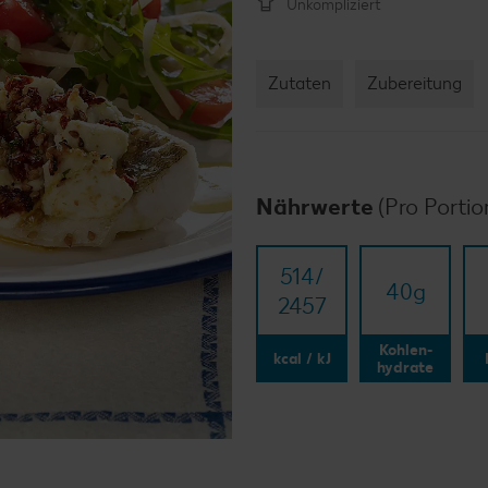
Unkompliziert
Zutaten
Zubereitung
Nährwerte
(Pro Portio
514/​
40
g
2457
Kohlen-
kcal / kJ
hydrate