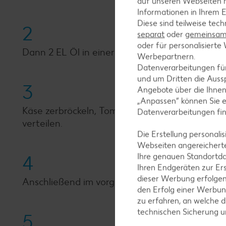
auf unseren Webseiten m
Informationen in Ihrem E
Diese sind teilweise tec
2
separat
oder
gemeinsam 
oder für personalisier
Dann 2 EL Öl in einer backofengeeigneten Pfan
Werbepartnern.
Datenverarbeitungen fü
und um Dritten die Aussp
3
Angebote über die Ihne
„Anpassen“ können Sie 
Käse zerbröckeln, Tomaten in kleine Würfel sc
Datenverarbeitungen fi
verteilen.
Die Erstellung personal
Webseiten angereicherte
Ihre genauen Standortda
4
Ihren Endgeräten zur Er
dieser Werbung erfolge
Anschließend im vorgeheizten Backofen bei 180 
den Erfolg einer Werbun
zu erfahren, an welche d
technischen Sicherung 
5