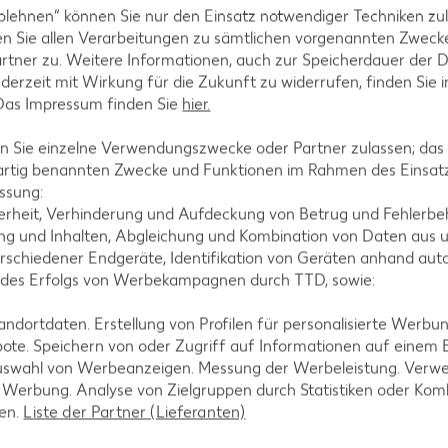
blehnen“ können Sie nur den Einsatz notwendiger Techniken zul
 Pfeffer und Zucker würzen.
n Sie allen Verarbeitungen zu sämtlichen vorgenannten Zweck
rtner zu. Weitere Informationen, auch zur Speicherdauer der 
jederzeit mit Wirkung für die Zukunft zu widerrufen, finden Sie 
 Das Impressum finden Sie
hier.
tücke zerkleinern.
 Sie einzelne Verwendungszwecke oder Partner zulassen; das g
artig benannten Zwecke und Funktionen im Rahmen des Einsatz
ssung:
erheit, Verhinderung und Aufdeckung von Betrug und Fehlerbeh
g und Inhalten, Abgleichung und Kombination von Daten aus u
rschiedener Endgeräte, Identifikation von Geräten anhand aut
a, Selleriesalat und Dressing mischen.
 des Erfolgs von Werbekampagnen durch TTD, sowie:
dortdaten. Erstellung von Profilen für personalisierte Werbu
ote. Speichern von oder Zugriff auf Informationen auf einem
uswahl von Werbeanzeigen. Messung der Werbeleistung. Verwe
dbraun rösten und mit den überbackenen Zanderfile
r Werbung. Analyse von Zielgruppen durch Statistiken oder Ko
len.
Liste der Partner (Lieferanten)