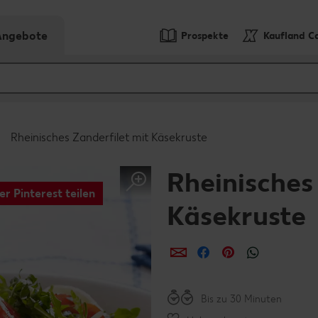
-Angebote
Prospekte
Kaufland C
Rheinisches Zanderfilet mit Käsekruste
Rheinisches
er Pinterest teilen
Käsekruste
per E-Mail teilen
per Facebook teil
per Pinterest 
per What
Bis zu 30 Minuten