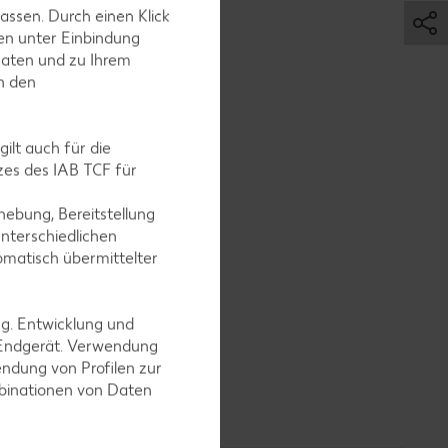
assen. Durch einen Klick
en unter Einbindung
Daten und zu Ihrem
in den
ilt auch für die
es des IAB TCF für
ebung, Bereitstellung
nterschiedlichen
omatisch übermittelter
ng. Entwicklung und
 Endgerät. Verwendung
ndung von Profilen zur
ts und
mbinationen von Daten