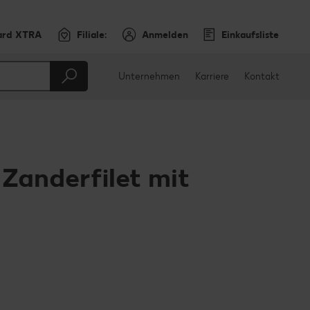
ard XTRA
Filiale:
Anmelden
Einkaufsliste
Unternehmen
Karriere
Kontakt
 Zanderfilet mit
en
teilen
sApp teilen