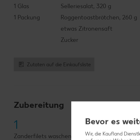
1 Glas
Selleriesalat, 320 g
1 Packung
Roggentoastbrötchen, 260 g
etwas Zitronensaft
Zucker
Zutaten auf die Einkaufsliste
Zubereitung
Bevor es weit
1
Wir, die Kaufland Dienst
Zanderfilets waschen, trocken tupfen, mit Zitr