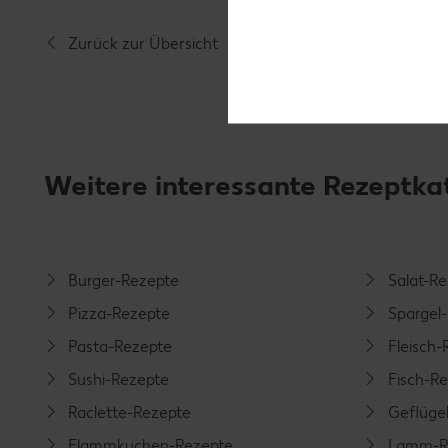
Zurück zur Übersicht
Weitere interessante Rezeptka
Burger-Rezepte
Salat-R
Pizza-Rezepte
Spargel
Pasta-Rezepte
Fleisch-
Sushi-Rezepte
Fisch-R
Raclette-Rezepte
Geflüge
Flammkuchen-Rezepte
Lamm-R