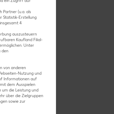
d ein Zugriff auf
 Partner (u.a. als
 Statistik-Erstellung
 insgesamt
4
ten.
erbung auszusteuern
ufbaren Kaufland Filial-
ermöglichen. Unter
u den
ts
en von anderen
 Webseiten-Nutzung und
uf Informationen auf
 mit dem Ausspielen
 um die Leistung und
cken.
hr über die Zielgruppen
ngen sowie zur