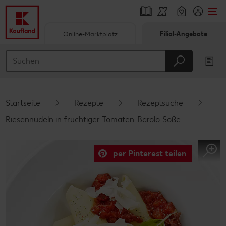
Online-Marktplatz
Filial-Angebote
Springe zu
Hauptinhalt
Footer
Startseite
Rezepte
Rezeptsuche
Schwebender Seitenbereich
Riesennudeln in fruchtiger Tomaten-Barolo-Soße
per Pinterest teilen