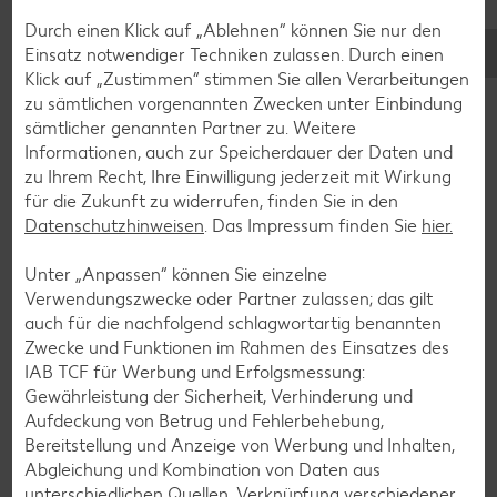
Durch einen Klick auf „Ablehnen“ können Sie nur den
Einsatz notwendiger Techniken zulassen. Durch einen
Klick auf „Zustimmen“ stimmen Sie allen Verarbeitungen
zu sämtlichen vorgenannten Zwecken unter Einbindung
sämtlicher genannten Partner zu. Weitere
Informationen, auch zur Speicherdauer der Daten und
zu Ihrem Recht, Ihre Einwilligung jederzeit mit Wirkung
Glutenfreie Rezepte
für die Zukunft zu widerrufen, finden Sie in den
Datenschutzhinweisen
. Das Impressum finden Sie
hier.
Wer auf Gluten verzichtet, muss nicht automatisch auf
Vielfalt und Geschmack verzichten. Ob süß oder herzhaft –
Unter „Anpassen“ können Sie einzelne
mit unseren glutenfreien Rezepten zauberst du dir Gerichte,
Verwendungszwecke oder Partner zulassen; das gilt
die nicht nur verträglich, sondern auch richtig lecker sind.
auch für die nachfolgend schlagwortartig benannten
Zwecke und Funktionen im Rahmen des Einsatzes des
Rezepte entdecken
IAB TCF für Werbung und Erfolgsmessung:
Gewährleistung der Sicherheit, Verhinderung und
Aufdeckung von Betrug und Fehlerbehebung,
Bereitstellung und Anzeige von Werbung und Inhalten,
Abgleichung und Kombination von Daten aus
unterschiedlichen Quellen, Verknüpfung verschiedener