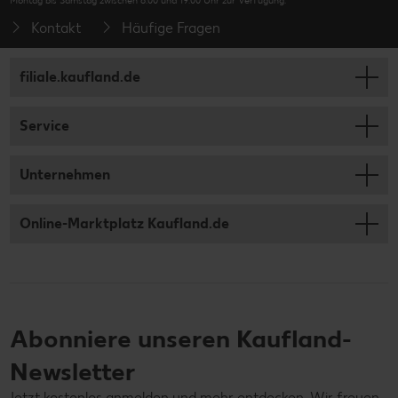
Montag bis Samstag zwischen 8:00 und 19:00 Uhr zur Verfügung.
Kontakt
Häufige Fragen
filiale.kaufland.de
Service
Unternehmen
Online-Marktplatz Kaufland.de
Abonniere unseren Kaufland-
Newsletter
Jetzt kostenlos anmelden und mehr entdecken. Wir freuen