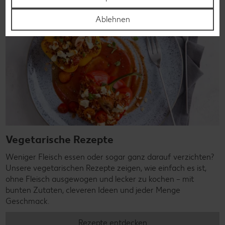
Ablehnen
Vegetarische Rezepte
Weniger Fleisch essen oder sogar ganz darauf verzichten?
Unsere vegetarischen Rezepte zeigen, wie einfach es ist,
ohne Fleisch ausgewogen und lecker zu kochen – mit
bunten Zutaten, cleveren Ideen und jeder Menge
Geschmack.
Rezepte entdecken