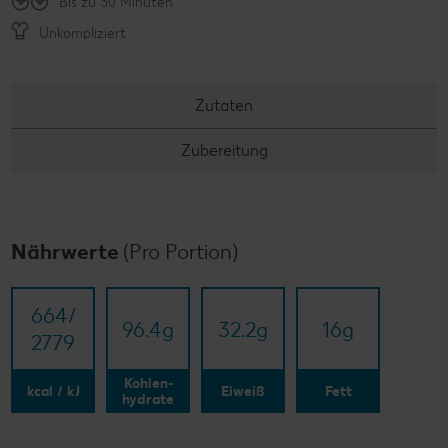
Bis zu 30 Minuten
Unkompliziert
Zutaten
Zubereitung
Nährwerte
(Pro Portion)
664/​
96.4
g
32.2
g
16
g
2779
Kohlen-
kcal / kJ
Eiweiß
Fett
hydrate