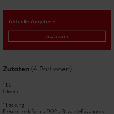
Aktuelle Angebote
Jetzt sparen
Zutaten
(4 Portionen)
1 EL
Olivenöl
1 Packung
Prosciutto di Parma DOP, z.B. von K-Favourites