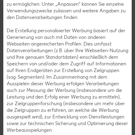
zu ermöglichen. Unter „Anpassen“ können Sie einzelne
Cocktail-Rezepte
Verwendungszwecke zulassen und weitere Angaben zu
Avocado-Rezepte
den Datenverarbeitungen finden.
Erdbeer-Rezepte
Die Erstellung personalisierter Werbung basiert auf der
Blaubeer-Rezepte
Generierung von auch mit Daten von anderen
Webseiten angereicherten Profilen. Dies umfasst
Bananen-Rezepte
Datenverarbeitungen (z.B. über Ihre Webseiten-Nutzung
und Ihre genauen Standortdaten) einschließlich dem
Speichern von und/oder dem Zugriff auf Informationen
auf Ihren Endgeräten zur Erstellung von Zielgruppen
(sog. Segmenten). Im Zusammenhang mit dem
Zurück zu allen Rezepten
Ausspielen dieser Werbung erfolgen Verarbeitungen
auch zur Messung der Werbung (insbesondere um die
Leistung und den Erfolg einer Werbung zu ermitteln),
zur Zielgruppenforschung (insbesondere um mehr über
die Zielgruppen zu erfahren, an welche die Werbung
ausgespielt wird), zur Entwicklung von Dienstleistungen
sowie zur technischen Sicherung und Optimierung dieser
Werbeausspielungen.