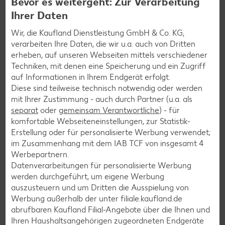
Bevor es weitergeht: Zur Verarbeitung
Geflügel-Rezepte
Ihrer Daten
Lamm-Rezepte
Wir, die Kaufland Dienstleistung GmbH & Co. KG,
Grill-Rezepte
verarbeiten Ihre Daten, die wir u.a. auch von Dritten
erheben, auf unseren Webseiten mittels verschiedener
Techniken, mit denen eine Speicherung und ein Zugriff
Muffin-Rezepte
auf Informationen in Ihrem Endgerät erfolgt.
Apfelkuchen-Rezepte
Diese sind teilweise technisch notwendig oder werden
mit Ihrer Zustimmung - auch durch Partner (u.a. als
Schokokuchen-Rezepte
separat
oder
gemeinsam Verantwortliche
) - für
Torten-Rezepte
komfortable Webseiteneinstellungen, zur Statistik-
Erstellung oder für personalisierte Werbung verwendet;
Eis-Rezepte
im Zusammenhang mit dem IAB TCF von insgesamt
4
Pfannkuchen-Rezepte
Werbepartnern.
Datenverarbeitungen für personalisierte Werbung
Plätzchen-Rezepte
werden durchgeführt, um eigene Werbung
auszusteuern und um Dritten die Ausspielung von
Werbung außerhalb der unter filiale.kaufland.de
Smoothie-Rezepte
abrufbaren Kaufland Filial-Angebote über die Ihnen und
Bowle-Rezepte
Ihren Haushaltsangehörigen zugeordneten Endgeräte