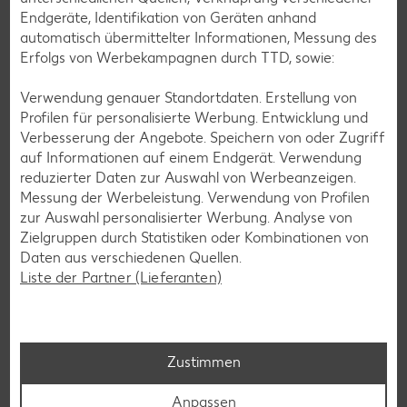
Endgeräte, Identifikation von Geräten anhand
automatisch übermittelter Informationen, Messung des
Erfolgs von Werbekampagnen durch TTD, sowie:
Verwendung genauer Standortdaten. Erstellung von
Profilen für personalisierte Werbung. Entwicklung und
Verbesserung der Angebote. Speichern von oder Zugriff
auf Informationen auf einem Endgerät. Verwendung
reduzierter Daten zur Auswahl von Werbeanzeigen.
Messung der Werbeleistung. Verwendung von Profilen
Laktosefreie Rezepte
zur Auswahl personalisierter Werbung. Analyse von
Laktoseintoleranz muss dich kulinarisch nicht ausbremsen,
Zielgruppen durch Statistiken oder Kombinationen von
denn es geht auch ohne. Unsere laktosefreien Rezepte
Daten aus verschiedenen Quellen.
bringen Vielfalt auf den Tisch – für große und kleine
Liste der Partner (Lieferanten)
Genießer, für die Lunchbox oder das Abendessen.
Rezepte entdecken
Zustimmen
Anpassen