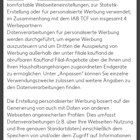
komfortable Webseiteneinstellungen, zur Statistik-
Frühstücksrezepte
Erstellung oder für personalisierte Werbung verwendet;
im Zusammenhang mit dem IAB TCF von insgesamt
4
Werbepartnern.
Salat-Rezepte
Datenverarbeitungen für personalisierte Werbung
werden durchgeführt, um eigene Werbung
Spargel-Rezepte
auszusteuern und um Dritten die Ausspielung von
Fleisch-Rezepte
Werbung außerhalb der unter filiale.kaufland.de
abrufbaren Kaufland Filial-Angebote über die Ihnen und
Fisch-Rezepte
Ihren Haushaltsangehörigen zugeordneten Endgeräte
Geflügel-Rezepte
zu ermöglichen. Unter „Anpassen“ können Sie einzelne
Verwendungszwecke zulassen und weitere Angaben zu
Lamm-Rezepte
den Datenverarbeitungen finden.
Grill-Rezepte
Die Erstellung personalisierter Werbung basiert auf der
Generierung von auch mit Daten von anderen
Muffin-Rezepte
Webseiten angereicherten Profilen. Dies umfasst
Datenverarbeitungen (z.B. über Ihre Webseiten-Nutzung
Apfelkuchen-Rezepte
und Ihre genauen Standortdaten) einschließlich dem
Schokokuchen-Rezepte
Speichern von und/oder dem Zugriff auf Informationen