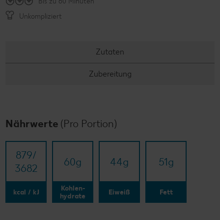
Bis zu 60 Minuten
Unkompliziert
Zutaten
Zubereitung
Nährwerte
(Pro Portion)
879/​
60
g
44
g
51
g
3682
Kohlen-
kcal / kJ
Eiweiß
Fett
hydrate