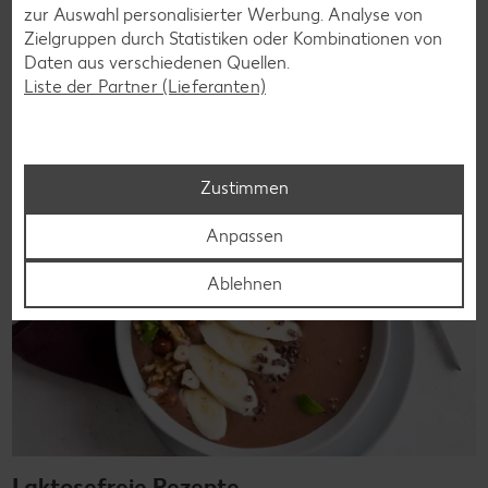
Vielfalt und Geschmack verzichten. Ob süß oder herzhaft –
zur Auswahl personalisierter Werbung. Analyse von
mit unseren glutenfreien Rezepten zauberst du dir Gerichte,
Zielgruppen durch Statistiken oder Kombinationen von
die nicht nur verträglich, sondern auch richtig lecker sind.
Daten aus verschiedenen Quellen.
Liste der Partner (Lieferanten)
Rezepte entdecken
Zustimmen
Anpassen
Ablehnen
Laktosefreie Rezepte