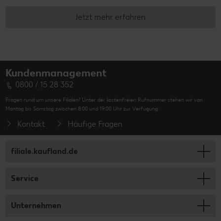
Jetzt mehr erfahren
Kundenmanagement
0800 / 15 28 352
Fragen rund um unsere Filialen? Unter der kostenfreien Rufnummer stehen wir von
Montag bis Samstag zwischen 8:00 und 19:00 Uhr zur Verfügung.
Kontakt
Häufige Fragen
filiale.kaufland.de
Service
Unternehmen