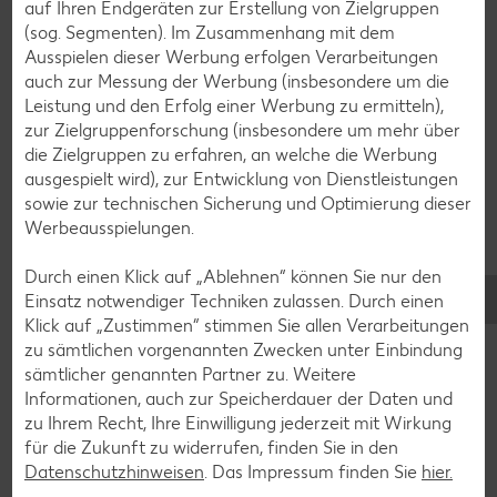
auf Ihren Endgeräten zur Erstellung von Zielgruppen
Torten-Rezepte
(sog. Segmenten). Im Zusammenhang mit dem
Eis-Rezepte
Ausspielen dieser Werbung erfolgen Verarbeitungen
auch zur Messung der Werbung (insbesondere um die
Pfannkuchen-Rezepte
Leistung und den Erfolg einer Werbung zu ermitteln),
Plätzchen-Rezepte
zur Zielgruppenforschung (insbesondere um mehr über
die Zielgruppen zu erfahren, an welche die Werbung
ausgespielt wird), zur Entwicklung von Dienstleistungen
Smoothie-Rezepte
sowie zur technischen Sicherung und Optimierung dieser
Werbeausspielungen.
Bowle-Rezepte
Cocktail-Rezepte
Durch einen Klick auf „Ablehnen“ können Sie nur den
Einsatz notwendiger Techniken zulassen. Durch einen
Avocado-Rezepte
Klick auf „Zustimmen“ stimmen Sie allen Verarbeitungen
Erdbeer-Rezepte
zu sämtlichen vorgenannten Zwecken unter Einbindung
sämtlicher genannten Partner zu. Weitere
Blaubeer-Rezepte
Informationen, auch zur Speicherdauer der Daten und
Bananen-Rezepte
zu Ihrem Recht, Ihre Einwilligung jederzeit mit Wirkung
für die Zukunft zu widerrufen, finden Sie in den
Datenschutzhinweisen
. Das Impressum finden Sie
hier.