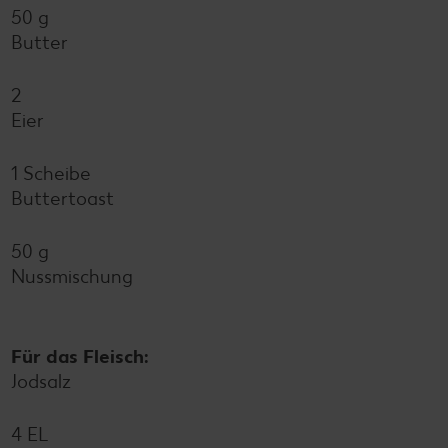
50 g
Butter
2
Eier
1 Scheibe
Buttertoast
50 g
Nussmischung
Für das Fleisch:
Jodsalz
4 EL