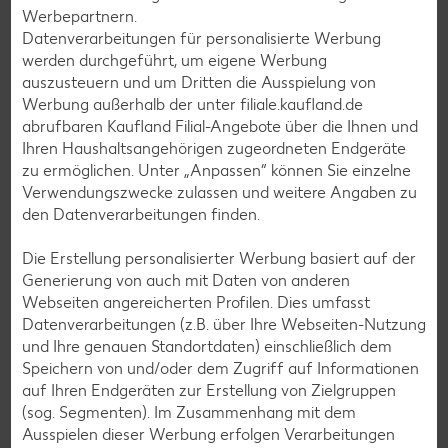
Werbepartnern.
Sushi-Rezepte
Datenverarbeitungen für personalisierte Werbung
Raclette-Rezepte
werden durchgeführt, um eigene Werbung
auszusteuern und um Dritten die Ausspielung von
Flammkuchen-Rezepte
Werbung außerhalb der unter filiale.kaufland.de
Frühstücksrezepte
abrufbaren Kaufland Filial-Angebote über die Ihnen und
Ihren Haushaltsangehörigen zugeordneten Endgeräte
zu ermöglichen. Unter „Anpassen“ können Sie einzelne
Salat-Rezepte
Verwendungszwecke zulassen und weitere Angaben zu
den Datenverarbeitungen finden.
Spargel-Rezepte
Fleisch-Rezepte
Die Erstellung personalisierter Werbung basiert auf der
Generierung von auch mit Daten von anderen
Fisch-Rezepte
Webseiten angereicherten Profilen. Dies umfasst
Geflügel-Rezepte
Datenverarbeitungen (z.B. über Ihre Webseiten-Nutzung
und Ihre genauen Standortdaten) einschließlich dem
Lamm-Rezepte
Speichern von und/oder dem Zugriff auf Informationen
Grill-Rezepte
auf Ihren Endgeräten zur Erstellung von Zielgruppen
(sog. Segmenten). Im Zusammenhang mit dem
Ausspielen dieser Werbung erfolgen Verarbeitungen