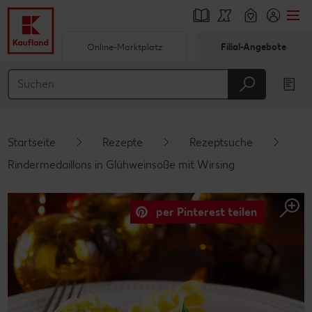
Online-Marktplatz
Filial-Angebote
Springe zu
Hauptinhalt
Footer
Startseite
Rezepte
Rezeptsuche
Schwebender Seitenbereich
Rindermedaillons in Glühweinsoße mit Wirsing
per Pinterest teilen