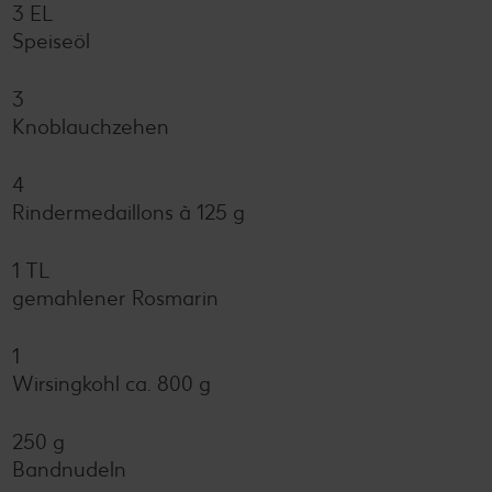
3 EL
Speiseöl
3
Knoblauchzehen
4
Rindermedaillons à 125 g
1 TL
gemahlener Rosmarin
1
Wirsingkohl ca. 800 g
250 g
Bandnudeln