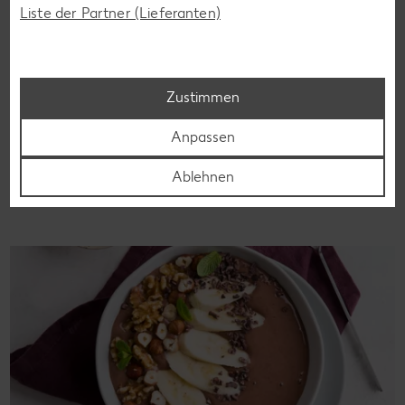
Liste der Partner (Lieferanten)
Glutenfreie Rezepte
Wer auf Gluten verzichtet, muss nicht automatisch auf
Vielfalt und Geschmack verzichten. Ob süß oder herzhaft –
Zustimmen
mit unseren glutenfreien Rezepten zauberst du dir Gerichte,
die nicht nur verträglich, sondern auch richtig lecker sind.
Anpassen
Rezepte entdecken
Ablehnen