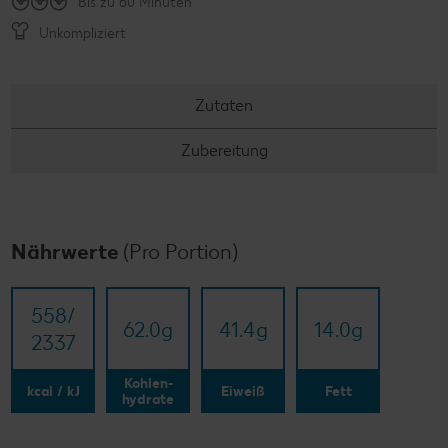
Bis zu 60 Minuten
Unkompliziert
Zutaten
Zubereitung
Nährwerte
(Pro Portion)
558/​
62.0
g
41.4
g
14.0
g
2337
Kohlen-
kcal / kJ
Eiweiß
Fett
hydrate