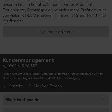
unseren Filialen Rabatte, Coupons, Gratis-Prämienᵖ,
Treuepunkte, Gewinnspiele und vieles mehr. Profitiere auch
von vielen XTRA Vorteilen auf unserem Online-Marktplatz
Kaufland.de
Jetzt mehr erfahren
Kundenmanagement
0800 / 15 28 352
Fragen rund um unsere Filialen? Unter der kostenfreien Rufnummer stehen wir von
Montag bis Samstag zwischen 8:00 und 19:00 Uhr zur Verfügung.
Kontakt
Häufige Fragen
filiale.kaufland.de