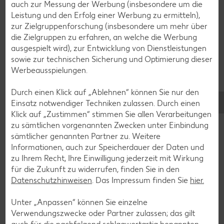
Muffin-Rezepte
auch zur Messung der Werbung (insbesondere um die
Leistung und den Erfolg einer Werbung zu ermitteln),
Apfelkuchen-Rezepte
zur Zielgruppenforschung (insbesondere um mehr über
Schokokuchen-Rezepte
die Zielgruppen zu erfahren, an welche die Werbung
ausgespielt wird), zur Entwicklung von Dienstleistungen
Torten-Rezepte
sowie zur technischen Sicherung und Optimierung dieser
Eis-Rezepte
Werbeausspielungen.
Pfannkuchen-Rezepte
Durch einen Klick auf „Ablehnen“ können Sie nur den
Plätzchen-Rezepte
Einsatz notwendiger Techniken zulassen. Durch einen
Klick auf „Zustimmen“ stimmen Sie allen Verarbeitungen
zu sämtlichen vorgenannten Zwecken unter Einbindung
Smoothie-Rezepte
sämtlicher genannten Partner zu. Weitere
Informationen, auch zur Speicherdauer der Daten und
Bowle-Rezepte
zu Ihrem Recht, Ihre Einwilligung jederzeit mit Wirkung
Cocktail-Rezepte
für die Zukunft zu widerrufen, finden Sie in den
Datenschutzhinweisen
. Das Impressum finden Sie
hier.
Avocado-Rezepte
Erdbeer-Rezepte
Unter „Anpassen“ können Sie einzelne
Verwendungszwecke oder Partner zulassen; das gilt
Blaubeer-Rezepte