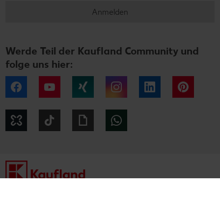
Anmelden
Werde Teil der Kaufland Community und
folge uns hier:
Facebook
YouTube
Xing
Instagram
LinkedIn
Pintere
Kununu
Tiktok
Giphy
WhatsApp
Impressum
Datenschutzhinweise
Cookie-Hinweise
Barrierefreiheitserklärung