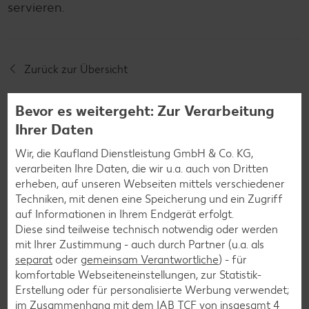
servieren.
Zurück zur Übersicht
Bevor es weitergeht: Zur Verarbeitung
Ihrer Daten
Wir, die Kaufland Dienstleistung GmbH & Co. KG,
Weitere interessante
verarbeiten Ihre Daten, die wir u.a. auch von Dritten
erheben, auf unseren Webseiten mittels verschiedener
Rezeptkategorien
Techniken, mit denen eine Speicherung und ein Zugriff
auf Informationen in Ihrem Endgerät erfolgt.
Diese sind teilweise technisch notwendig oder werden
mit Ihrer Zustimmung - auch durch Partner (u.a. als
Burger-Rezepte
separat
oder
gemeinsam Verantwortliche
) - für
komfortable Webseiteneinstellungen, zur Statistik-
Pizza-Rezepte
Erstellung oder für personalisierte Werbung verwendet;
Pasta-Rezepte
im Zusammenhang mit dem IAB TCF von insgesamt
4