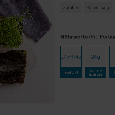
Zutaten
Zubereitung
Nährwerte
(Pro Portio
273/​1142
24
g
Kohlen-
kcal / kJ
hydrate