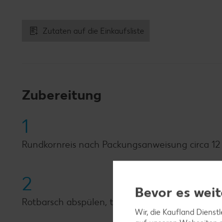
Zutaten auf die Einkaufsliste
Zubereitung
1
Rundkornreis nach Packungsanweisung circa 12 
2
Bevor es weit
Rotbarsch abspülen, trocken tupfen, in Würfel 
Wir, die Kaufland Dienst