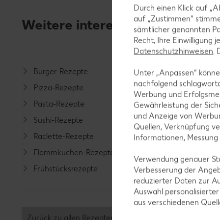
Durch einen Klick auf „A
auf „Zustimmen“ stimme
Weitere interessante Rezeptka
sämtlicher genannten Pa
Recht, Ihre Einwilligung 
Datenschutzhinweisen
.
Burger-Rezepte
Salat-R
Unter „Anpassen“ können
nachfolgend schlagwort
Pizza-Rezepte
Spargel
Werbung und Erfolgsme
Pasta-Rezepte
Fleisch-
Gewährleistung der Sich
und Anzeige von Werbun
Sushi-Rezepte
Fisch-R
Quellen, Verknüpfung ve
Raclette-Rezepte
Geflüge
Informationen, Messung
Flammkuchen-Rezepte
Lamm-R
Verwendung genauer Stan
Frühstücksrezepte
Grill-Re
Verbesserung der Angeb
reduzierter Daten zur A
Auswahl personalisierte
aus verschiedenen Quel
Zurück zu allen Rezepten