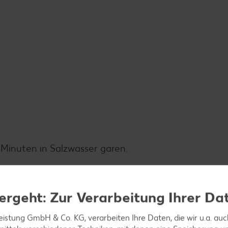
Minuten in Salzwasser garen.
ergeht: Zur Verarbeitung Ihrer Da
schneiden, salzen, pfeffern und mit Mehl bestäuben.
leistung GmbH & Co. KG, verarbeiten Ihre Daten, die wir u.a. au