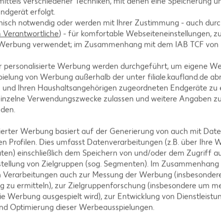
ittels verschiedener Techniken, mit denen eine Speicherung un
ndgerät erfolgt.
hnisch notwendig oder werden mit Ihrer Zustimmung - auch durch
Verantwortliche
) - für komfortable Webseiteneinstellungen, zur
fanne erhitzen, Rotbarsch darin von jeder Seite 2-4
te Werbung verwendet; im Zusammenhang mit dem IAB TCF von
tensatz circa 3 Minuten schmoren und mit Salz und
r personalisierte Werbung werden durchgeführt, um eigene W
ielung von Werbung außerhalb der unter filiale.kaufland.de abr
n und Ihren Haushaltsangehörigen zugeordneten Endgeräte zu 
einzelne Verwendungszwecke zulassen und weitere Angaben z
nden.
. Nori-Blätter mit Reis, Rotbarsch und Champignons
iden und Temaki mit Zwiebeln und Kresse garniert s
isierter Werbung basiert auf der Generierung von auch mit Dat
n Profilen. Dies umfasst Datenverarbeitungen (z.B. über Ihre
ten) einschließlich dem Speichern von und/oder dem Zugriff a
stellung von Zielgruppen (sog. Segmenten). Im Zusammenhang
n Verarbeitungen auch zur Messung der Werbung (insbesondere
g zu ermitteln), zur Zielgruppenforschung (insbesondere um me
ie Werbung ausgespielt wird), zur Entwicklung von Dienstleistu
und Optimierung dieser Werbeausspielungen.