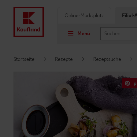
Online-Marktplatz
Filial
Menü
Springe zu
Startseite
Rezepte
Rezeptsuche
Hauptinhalt
p
Footer
Schwebender Seitenbereich