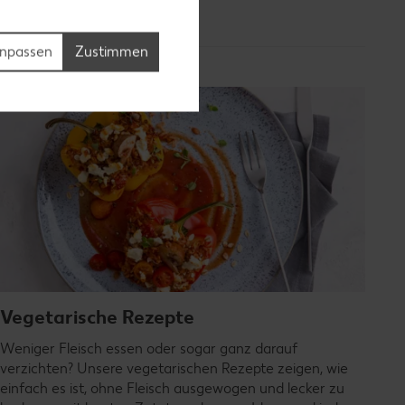
npassen
Zustimmen
Vegetarische Rezepte
Weniger Fleisch essen oder sogar ganz darauf
verzichten? Unsere vegetarischen Rezepte zeigen, wie
einfach es ist, ohne Fleisch ausgewogen und lecker zu