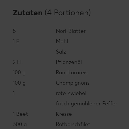
Zutaten
(4 Portionen)
8
Nori-Blätter
1 E
Mehl
Salz
2 EL
Pflanzenöl
100 g
Rundkornreis
100 g
Champignons
1
rote Zwiebel
frisch gemahlener Peffer
1 Beet
Kresse
300 g
Rotbarschfilet