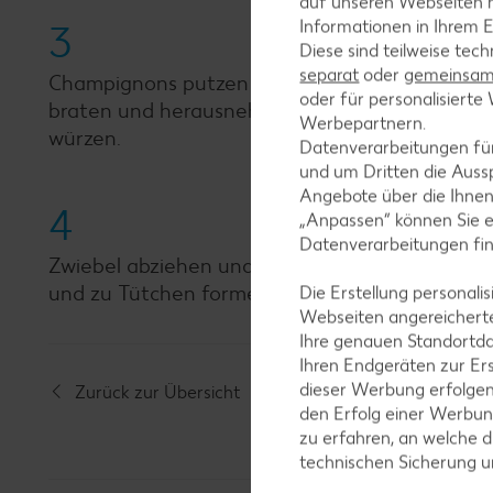
auf unseren Webseiten m
Informationen in Ihrem E
3
Diese sind teilweise tec
separat
oder
gemeinsam 
Champignons putzen und vierteln. Öl in einer P
oder für personalisier
braten und herausnehmen. Champignons im Bra
Werbepartnern.
würzen.
Datenverarbeitungen fü
und um Dritten die Aussp
Angebote über die Ihne
4
„Anpassen“ können Sie 
Datenverarbeitungen fi
Zwiebel abziehen und in feine Ringe schneiden
und zu Tütchen formen. Kresse vom Beet schne
Die Erstellung personal
Webseiten angereicherte
Ihre genauen Standortda
Ihren Endgeräten zur Er
dieser Werbung erfolge
Zurück zur Übersicht
den Erfolg einer Werbun
zu erfahren, an welche d
technischen Sicherung 