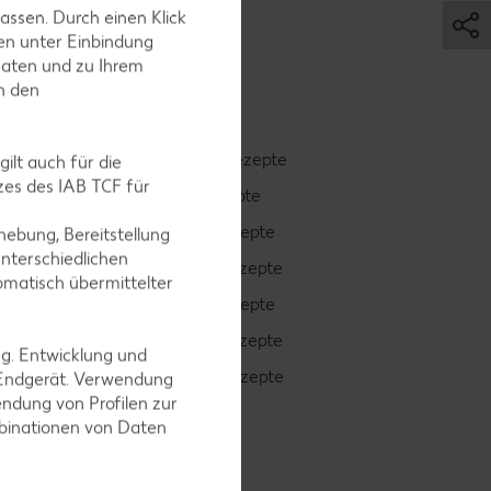
assen. Durch einen Klick
en unter Einbindung
Daten und zu Ihrem
in den
Smoothie-Rezepte
ilt auch für die
es des IAB TCF für
Bowle-Rezepte
Cocktail-Rezepte
ebung, Bereitstellung
nterschiedlichen
Avocado-Rezepte
omatisch übermittelter
Erdbeer-Rezepte
Blaubeer-Rezepte
ng. Entwicklung und
Bananen-Rezepte
 Endgerät. Verwendung
ndung von Profilen zur
mbinationen von Daten