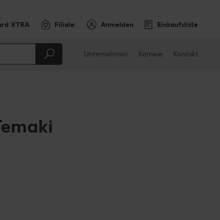
ard XTRA
Filiale:
Anmelden
Einkaufsliste
Unternehmen
Karriere
Kontakt
Temaki
en
teilen
sApp teilen