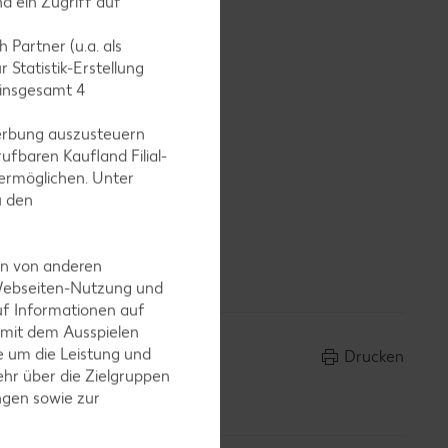
d ein Zugriff auf
 Partner (u.a. als
 Statistik-Erstellung
 Minuten
 insgesamt
4
 Pfeffer
erbung auszusteuern
ufbaren Kaufland Filial-
ermöglichen. Unter
u den
 belegen
ervieren.
en von anderen
 Webseiten-Nutzung und
uf Informationen auf
 mit dem Ausspielen
 um die Leistung und
Drucken
hr über die Zielgruppen
ngen sowie zur