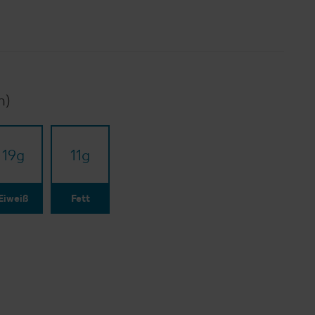
n)
19
g
11
g
Eiweiß
Fett