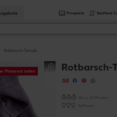
-Angebote
Prospekte
Kaufland C
Rotbarsch-Temaki
Rotbarsch-
er Pinterest teilen
per E-Mail teilen
per Facebook teil
per Pinterest 
per What
Bis zu 60 Minuten
Raffiniert