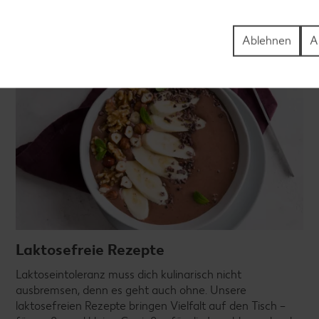
Ablehnen
A
Laktosefreie Rezepte
Laktoseintoleranz muss dich kulinarisch nicht
ausbremsen, denn es geht auch ohne. Unsere
laktosefreien Rezepte bringen Vielfalt auf den Tisch –