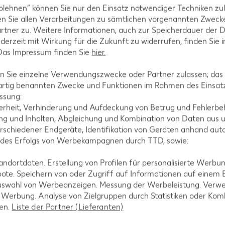
blehnen“ können Sie nur den Einsatz notwendiger Techniken zul
n Sie allen Verarbeitungen zu sämtlichen vorgenannten Zweck
tegorien
rtner zu. Weitere Informationen, auch zur Speicherdauer der 
jederzeit mit Wirkung für die Zukunft zu widerrufen, finden Sie 
 Das Impressum finden Sie
hier.
ezepte
Muffin-Rezepte
 Sie einzelne Verwendungszwecke oder Partner zulassen; das g
artig benannten Zwecke und Funktionen im Rahmen des Einsatz
-Rezepte
Apfelkuchen-Rezepte
ssung:
Rezepte
Schokokuchen-Rezepte
erheit, Verhinderung und Aufdeckung von Betrug und Fehlerbeh
g und Inhalten, Abgleichung und Kombination von Daten aus u
ezepte
Torten-Rezepte
rschiedener Endgeräte, Identifikation von Geräten anhand aut
l-Rezepte
Eis-Rezepte
 des Erfolgs von Werbekampagnen durch TTD, sowie:
ezepte
Pfannkuchen-Rezepte
dortdaten. Erstellung von Profilen für personalisierte Werbu
zepte
Plätzchen-Rezepte
ote. Speichern von oder Zugriff auf Informationen auf einem
uswahl von Werbeanzeigen. Messung der Werbeleistung. Verwe
r Werbung. Analyse von Zielgruppen durch Statistiken oder Ko
len.
Liste der Partner (Lieferanten)