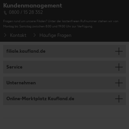
Kundenmanagement
0800 / 15 28 352
Fragen rund um unsere Filialen? Unter der kostenfreien Rufnummer stehen wir von
Montag bis Samstag zwischen 8:00 und 19:00 Uhr zur Verfügung.
Kontakt
Häufige Fragen
filiale.kaufland.de
Service
Unternehmen
Online-Marktplatz Kaufland.de