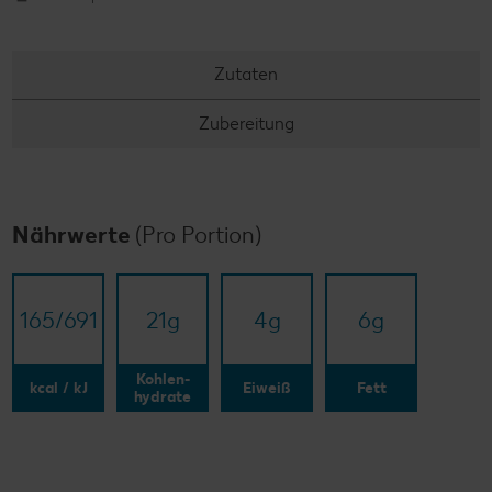
Zutaten
Zubereitung
Nährwerte
(Pro Portion)
165/​691
21
g
4
g
6
g
Kohlen-
kcal / kJ
Eiweiß
Fett
hydrate