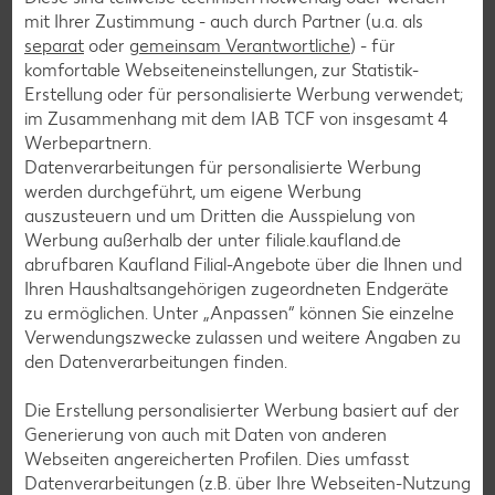
mit Ihrer Zustimmung - auch durch Partner (u.a. als
separat
oder
gemeinsam Verantwortliche
) - für
Smoothie-Rezepte
komfortable Webseiteneinstellungen, zur Statistik-
Bowle-Rezepte
Erstellung oder für personalisierte Werbung verwendet;
im Zusammenhang mit dem IAB TCF von insgesamt
4
Cocktail-Rezepte
Werbepartnern.
Avocado-Rezepte
Datenverarbeitungen für personalisierte Werbung
werden durchgeführt, um eigene Werbung
Erdbeer-Rezepte
auszusteuern und um Dritten die Ausspielung von
Blaubeer-Rezepte
Werbung außerhalb der unter filiale.kaufland.de
abrufbaren Kaufland Filial-Angebote über die Ihnen und
Bananen-Rezepte
Ihren Haushaltsangehörigen zugeordneten Endgeräte
zu ermöglichen. Unter „Anpassen“ können Sie einzelne
Verwendungszwecke zulassen und weitere Angaben zu
den Datenverarbeitungen finden.
Zurück zu allen Rezepten
Die Erstellung personalisierter Werbung basiert auf der
Generierung von auch mit Daten von anderen
Webseiten angereicherten Profilen. Dies umfasst
Datenverarbeitungen (z.B. über Ihre Webseiten-Nutzung