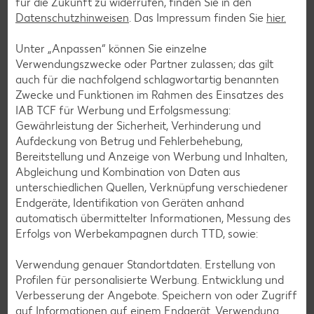
für die Zukunft zu widerrufen, finden Sie in den
Datenschutzhinweisen
. Das Impressum finden Sie
hier.
Unter „Anpassen“ können Sie einzelne
Verwendungszwecke oder Partner zulassen; das gilt
auch für die nachfolgend schlagwortartig benannten
Zwecke und Funktionen im Rahmen des Einsatzes des
IAB TCF für Werbung und Erfolgsmessung:
Gewährleistung der Sicherheit, Verhinderung und
Aufdeckung von Betrug und Fehlerbehebung,
Bereitstellung und Anzeige von Werbung und Inhalten,
Abgleichung und Kombination von Daten aus
unterschiedlichen Quellen, Verknüpfung verschiedener
Endgeräte, Identifikation von Geräten anhand
automatisch übermittelter Informationen, Messung des
Laktosefreie Rezepte
Erfolgs von Werbekampagnen durch TTD, sowie:
Laktoseintoleranz muss dich kulinarisch nicht ausbremsen,
denn es geht auch ohne. Unsere laktosefreien Rezepte
Verwendung genauer Standortdaten. Erstellung von
bringen Vielfalt auf den Tisch – für große und kleine
Profilen für personalisierte Werbung. Entwicklung und
Genießer, für die Lunchbox oder das Abendessen.
Verbesserung der Angebote. Speichern von oder Zugriff
auf Informationen auf einem Endgerät. Verwendung