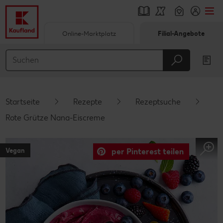
Online-Marktplatz
Filial-Angebote
Springe zu
Hauptinhalt
Footer
Startseite
Rezepte
Rezeptsuche
Schwebender Seitenbereich
Rote Grütze Nana-Eiscreme
Vegan
per Pinterest teilen