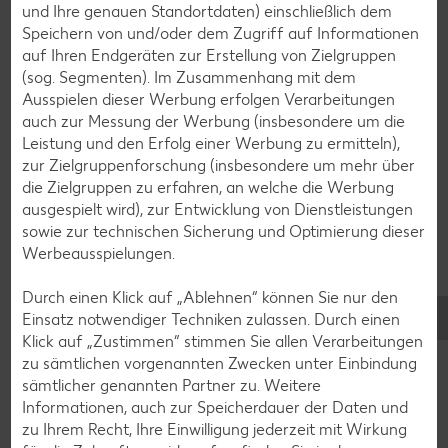
und Ihre genauen Standortdaten) einschließlich dem
Speichern von und/oder dem Zugriff auf Informationen
auf Ihren Endgeräten zur Erstellung von Zielgruppen
(sog. Segmenten). Im Zusammenhang mit dem
Ausspielen dieser Werbung erfolgen Verarbeitungen
auch zur Messung der Werbung (insbesondere um die
Leistung und den Erfolg einer Werbung zu ermitteln),
zur Zielgruppenforschung (insbesondere um mehr über
die Zielgruppen zu erfahren, an welche die Werbung
ausgespielt wird), zur Entwicklung von Dienstleistungen
sowie zur technischen Sicherung und Optimierung dieser
Werbeausspielungen.
Glutenfreie Rezepte
Durch einen Klick auf „Ablehnen“ können Sie nur den
Wer auf Gluten verzichtet, muss nicht automatisch auf
Einsatz notwendiger Techniken zulassen. Durch einen
Vielfalt und Geschmack verzichten. Ob süß oder herzhaft –
Klick auf „Zustimmen“ stimmen Sie allen Verarbeitungen
mit unseren glutenfreien Rezepten zauberst du dir Gerichte,
zu sämtlichen vorgenannten Zwecken unter Einbindung
die nicht nur verträglich, sondern auch richtig lecker sind.
sämtlicher genannten Partner zu. Weitere
Informationen, auch zur Speicherdauer der Daten und
Rezepte entdecken
zu Ihrem Recht, Ihre Einwilligung jederzeit mit Wirkung