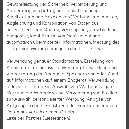
Gewährleistung der Sicherheit, Verhinderung und
mit unseren glutenfreien Rezepten zauberst du dir Gerichte,
Aufdeckung von Betrug und Fehlerbehebung,
die nicht nur verträglich, sondern auch richtig lecker sind.
Bereitstellung und Anzeige von Werbung und Inhalten,
Rezepte entdecken
Abgleichung und Kombination von Daten aus
unterschiedlichen Quellen, Verknüpfung verschiedener
Endgeräte, Identifikation von Geräten anhand
automatisch übermittelter Informationen, Messung des
Erfolgs von Werbekampagnen durch TTD, sowie:
Verwendung genauer Standortdaten. Erstellung von
Profilen für personalisierte Werbung. Entwicklung und
Verbesserung der Angebote. Speichern von oder Zugriff
auf Informationen auf einem Endgerät. Verwendung
reduzierter Daten zur Auswahl von Werbeanzeigen.
Messung der Werbeleistung. Verwendung von Profilen
zur Auswahl personalisierter Werbung. Analyse von
Zielgruppen durch Statistiken oder Kombinationen von
Daten aus verschiedenen Quellen.
Liste der Partner (Lieferanten)
Laktosefreie Rezepte