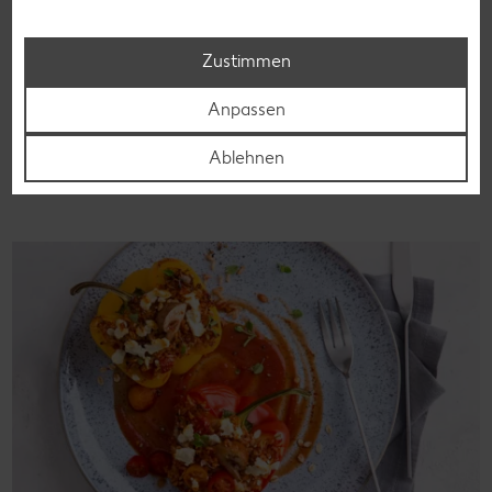
Laktoseintoleranz muss dich kulinarisch nicht ausbremsen,
denn es geht auch ohne. Unsere laktosefreien Rezepte
Zustimmen
bringen Vielfalt auf den Tisch – für große und kleine
Genießer, für die Lunchbox oder das Abendessen.
Anpassen
Rezepte entdecken
Ablehnen