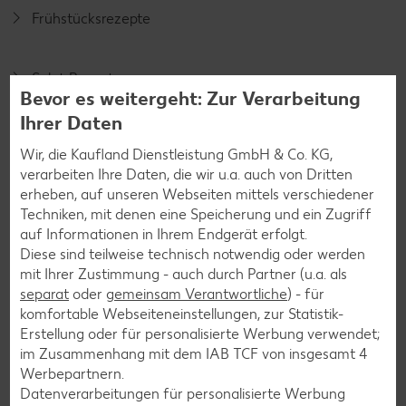
Frühstücksrezepte
Salat-Rezepte
Bevor es weitergeht: Zur Verarbeitung
Spargel-Rezepte
Ihrer Daten
Fleisch-Rezepte
Wir, die Kaufland Dienstleistung GmbH & Co. KG,
Fisch-Rezepte
verarbeiten Ihre Daten, die wir u.a. auch von Dritten
erheben, auf unseren Webseiten mittels verschiedener
Geflügel-Rezepte
Techniken, mit denen eine Speicherung und ein Zugriff
Lamm-Rezepte
auf Informationen in Ihrem Endgerät erfolgt.
Diese sind teilweise technisch notwendig oder werden
Grill-Rezepte
mit Ihrer Zustimmung - auch durch Partner (u.a. als
separat
oder
gemeinsam Verantwortliche
) - für
komfortable Webseiteneinstellungen, zur Statistik-
Muffin-Rezepte
Erstellung oder für personalisierte Werbung verwendet;
Apfelkuchen-Rezepte
im Zusammenhang mit dem IAB TCF von insgesamt
4
Werbepartnern.
Schokokuchen-Rezepte
Datenverarbeitungen für personalisierte Werbung