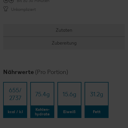
Bis zu 30 Minuten
Unkompliziert
Zutaten
Zubereitung
Nährwerte
(Pro Portion)
655/​
75.4
g
15.6
g
31.2
g
2737
Kohlen-
kcal / kJ
Eiweiß
Fett
hydrate