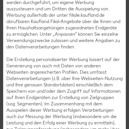
Torten-Rezepte
werden durchgeführt, um eigene Werbung
auszusteuern und um Dritten die Ausspielung von
Eis-Rezepte
Werbung außerhalb der unter filiale.kaufland.de
Pfannkuchen-Rezepte
abrufbaren Kaufland Filial-Angebote über die Ihnen und
Ihren Haushaltsangehörigen zugeordneten Endgeräte
Plätzchen-Rezepte
zu ermöglichen. Unter „Anpassen“ können Sie einzelne
Verwendungszwecke zulassen und weitere Angaben zu
den Datenverarbeitungen finden.
Smoothie-Rezepte
Bowle-Rezepte
Die Erstellung personalisierter Werbung basiert auf der
Generierung von auch mit Daten von anderen
Cocktail-Rezepte
Webseiten angereicherten Profilen. Dies umfasst
Avocado-Rezepte
Datenverarbeitungen (z.B. über Ihre Webseiten-Nutzung
und Ihre genauen Standortdaten) einschließlich dem
Erdbeer-Rezepte
Speichern von und/oder dem Zugriff auf Informationen
Blaubeer-Rezepte
auf Ihren Endgeräten zur Erstellung von Zielgruppen
(sog. Segmenten). Im Zusammenhang mit dem
Bananen-Rezepte
Ausspielen dieser Werbung erfolgen Verarbeitungen
auch zur Messung der Werbung (insbesondere um die
Leistung und den Erfolg einer Werbung zu ermitteln),