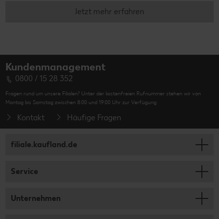
Jetzt mehr erfahren
Kundenmanagement
0800 / 15 28 352
Fragen rund um unsere Filialen? Unter der kostenfreien Rufnummer stehen wir von
Montag bis Samstag zwischen 8:00 und 19:00 Uhr zur Verfügung.
Kontakt
Häufige Fragen
filiale.kaufland.de
Service
Unternehmen