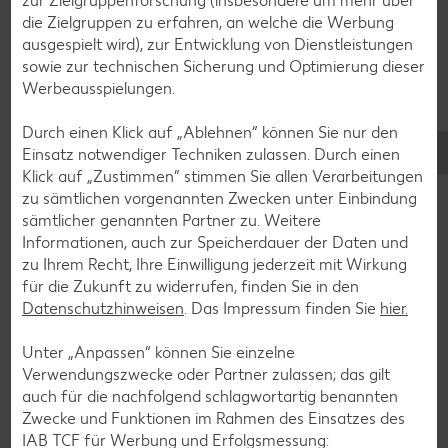
zur Zielgruppenforschung (insbesondere um mehr über
Zurück zu allen Rezepten
die Zielgruppen zu erfahren, an welche die Werbung
ausgespielt wird), zur Entwicklung von Dienstleistungen
sowie zur technischen Sicherung und Optimierung dieser
Werbeausspielungen.
Durch einen Klick auf „Ablehnen“ können Sie nur den
Einsatz notwendiger Techniken zulassen. Durch einen
Klick auf „Zustimmen“ stimmen Sie allen Verarbeitungen
zu sämtlichen vorgenannten Zwecken unter Einbindung
sämtlicher genannten Partner zu. Weitere
Informationen, auch zur Speicherdauer der Daten und
zu Ihrem Recht, Ihre Einwilligung jederzeit mit Wirkung
für die Zukunft zu widerrufen, finden Sie in den
Datenschutzhinweisen
. Das Impressum finden Sie
hier.
Unter „Anpassen“ können Sie einzelne
Verwendungszwecke oder Partner zulassen; das gilt
Glutenfreie Rezepte
auch für die nachfolgend schlagwortartig benannten
Zwecke und Funktionen im Rahmen des Einsatzes des
Wer auf Gluten verzichtet, muss nicht automatisch auf
IAB TCF für Werbung und Erfolgsmessung:
Vielfalt und Geschmack verzichten. Ob süß oder herzhaft –