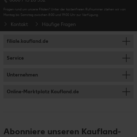
Fragen rund um unsere Filialen? Unter der kostenfreien Rufnummer stehen wir von
Montag bis Samstag zwischen 8:00 und 19:00 Uhr zur Verfügung.
Kontakt
Häufige Fragen
filiale.kaufland.de
Service
Unternehmen
Online-Marktplatz Kaufland.de
Abonniere unseren Kaufland-