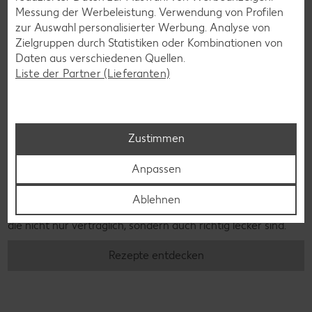
Messung der Werbeleistung. Verwendung von Profilen
zur Auswahl personalisierter Werbung. Analyse von
Zielgruppen durch Statistiken oder Kombinationen von
Daten aus verschiedenen Quellen.
Liste der Partner (Lieferanten)
Zustimmen
Glutenfreie Rezepte
Anpassen
Wer auf Gluten verzichtet, muss nicht automatisch auf
Vielfalt und Geschmack verzichten. Ob süß oder herzhaft –
Ablehnen
mit unseren glutenfreien Rezepten zauberst du dir Gerichte,
die nicht nur verträglich, sondern auch richtig lecker sind.
Rezepte entdecken