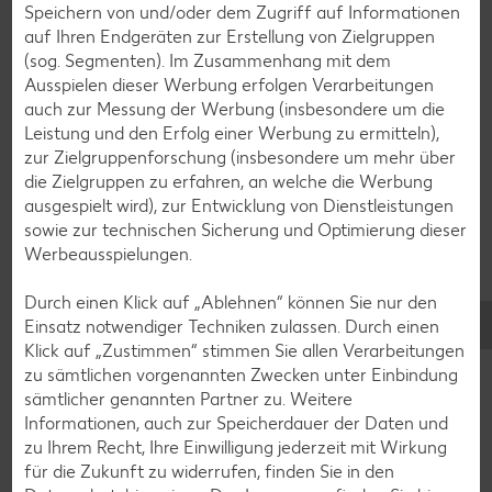
Speichern von und/oder dem Zugriff auf Informationen
Fisch-Rezepte
auf Ihren Endgeräten zur Erstellung von Zielgruppen
(sog. Segmenten). Im Zusammenhang mit dem
Geflügel-Rezepte
Ausspielen dieser Werbung erfolgen Verarbeitungen
Lamm-Rezepte
auch zur Messung der Werbung (insbesondere um die
Leistung und den Erfolg einer Werbung zu ermitteln),
Grill-Rezepte
zur Zielgruppenforschung (insbesondere um mehr über
die Zielgruppen zu erfahren, an welche die Werbung
ausgespielt wird), zur Entwicklung von Dienstleistungen
Muffin-Rezepte
sowie zur technischen Sicherung und Optimierung dieser
Apfelkuchen-Rezepte
Werbeausspielungen.
Schokokuchen-Rezepte
Durch einen Klick auf „Ablehnen“ können Sie nur den
Torten-Rezepte
Einsatz notwendiger Techniken zulassen. Durch einen
Klick auf „Zustimmen“ stimmen Sie allen Verarbeitungen
Eis-Rezepte
zu sämtlichen vorgenannten Zwecken unter Einbindung
Pfannkuchen-Rezepte
sämtlicher genannten Partner zu. Weitere
Informationen, auch zur Speicherdauer der Daten und
Plätzchen-Rezepte
zu Ihrem Recht, Ihre Einwilligung jederzeit mit Wirkung
für die Zukunft zu widerrufen, finden Sie in den