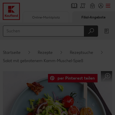
Online-Marktplatz
Filial-Angebote
Springe zu
Hauptinhalt
Footer
Startseite
Rezepte
Rezeptsuche
Schwebender Seitenbereich
Salat mit gebratenem Kamm-Muschel-Spieß
per Pinterest teilen