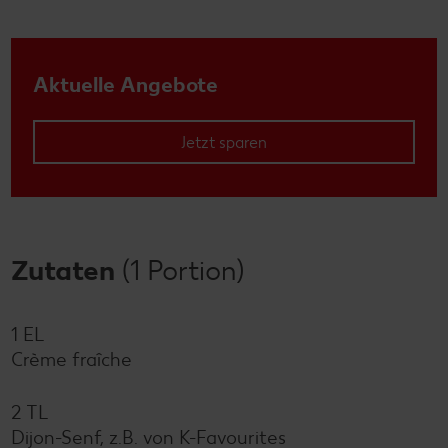
Aktuelle Angebote
Jetzt sparen
Zutaten
(1 Portion)
1 EL
Crème fraîche
2 TL
Dijon-Senf, z.B. von K-Favourites