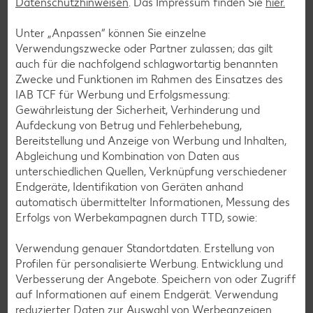
Datenschutzhinweisen
. Das Impressum finden Sie
hier.
Smoothie-Rezepte
Bowle-Rezepte
Unter „Anpassen“ können Sie einzelne
Verwendungszwecke oder Partner zulassen; das gilt
Cocktail-Rezepte
auch für die nachfolgend schlagwortartig benannten
Avocado-Rezepte
Zwecke und Funktionen im Rahmen des Einsatzes des
IAB TCF für Werbung und Erfolgsmessung:
Erdbeer-Rezepte
Gewährleistung der Sicherheit, Verhinderung und
Blaubeer-Rezepte
Aufdeckung von Betrug und Fehlerbehebung,
Bereitstellung und Anzeige von Werbung und Inhalten,
Bananen-Rezepte
Abgleichung und Kombination von Daten aus
unterschiedlichen Quellen, Verknüpfung verschiedener
Endgeräte, Identifikation von Geräten anhand
automatisch übermittelter Informationen, Messung des
Zurück zu allen Rezepten
Erfolgs von Werbekampagnen durch TTD, sowie:
Verwendung genauer Standortdaten. Erstellung von
Profilen für personalisierte Werbung. Entwicklung und
Verbesserung der Angebote. Speichern von oder Zugriff
auf Informationen auf einem Endgerät. Verwendung
reduzierter Daten zur Auswahl von Werbeanzeigen.