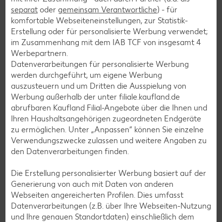
Rezeptkategorien
separat
oder
gemeinsam Verantwortliche
) - für
komfortable Webseiteneinstellungen, zur Statistik-
Erstellung oder für personalisierte Werbung verwendet;
im Zusammenhang mit dem IAB TCF von insgesamt
4
Werbepartnern.
Burger-Rezepte
Datenverarbeitungen für personalisierte Werbung
Pizza-Rezepte
werden durchgeführt, um eigene Werbung
auszusteuern und um Dritten die Ausspielung von
Pasta-Rezepte
Werbung außerhalb der unter filiale.kaufland.de
Sushi-Rezepte
abrufbaren Kaufland Filial-Angebote über die Ihnen und
Ihren Haushaltsangehörigen zugeordneten Endgeräte
Raclette-Rezepte
zu ermöglichen. Unter „Anpassen“ können Sie einzelne
Flammkuchen-Rezepte
Verwendungszwecke zulassen und weitere Angaben zu
den Datenverarbeitungen finden.
Frühstücksrezepte
Die Erstellung personalisierter Werbung basiert auf der
Generierung von auch mit Daten von anderen
Salat-Rezepte
Webseiten angereicherten Profilen. Dies umfasst
Spargel-Rezepte
Datenverarbeitungen (z.B. über Ihre Webseiten-Nutzung
und Ihre genauen Standortdaten) einschließlich dem
Fleisch-Rezepte