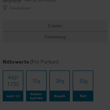
Mehr als 60 Minuten
Unkompliziert
Zutaten
Zubereitung
Nährwerte
(Pro Portion)
462/​
13
g
28
g
32
g
1.732
Kohlen-
kcal / kJ
Eiweiß
Fett
hydrate