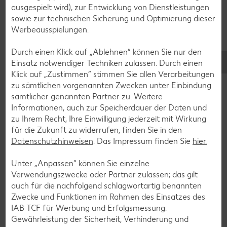
ausgespielt wird), zur Entwicklung von Dienstleistungen
sowie zur technischen Sicherung und Optimierung dieser
Werbeausspielungen.
Durch einen Klick auf „Ablehnen“ können Sie nur den
Einsatz notwendiger Techniken zulassen. Durch einen
Glutenfreie Rezepte
Klick auf „Zustimmen“ stimmen Sie allen Verarbeitungen
zu sämtlichen vorgenannten Zwecken unter Einbindung
Wer auf Gluten verzichtet, muss nicht automatisch auf
sämtlicher genannten Partner zu. Weitere
Vielfalt und Geschmack verzichten. Ob süß oder herzhaft –
Informationen, auch zur Speicherdauer der Daten und
mit unseren glutenfreien Rezepten zauberst du dir Gerichte,
zu Ihrem Recht, Ihre Einwilligung jederzeit mit Wirkung
die nicht nur verträglich, sondern auch richtig lecker sind.
für die Zukunft zu widerrufen, finden Sie in den
Datenschutzhinweisen
. Das Impressum finden Sie
hier.
Rezepte entdecken
Unter „Anpassen“ können Sie einzelne
Verwendungszwecke oder Partner zulassen; das gilt
auch für die nachfolgend schlagwortartig benannten
Zwecke und Funktionen im Rahmen des Einsatzes des
IAB TCF für Werbung und Erfolgsmessung:
Gewährleistung der Sicherheit, Verhinderung und