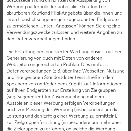
auszusteuern und um Dritten die Ausspielung von
Avocado-Rezepte
Werbung außerhalb der unter filiale.kaufland.de
abrufbaren Kaufland Filial-Angebote über die Ihnen und
Erdbeer-Rezepte
Ihren Haushaltsangehörigen zugeordneten Endgeräte
Blaubeer-Rezepte
zu ermöglichen. Unter „Anpassen“ können Sie einzelne
Verwendungszwecke zulassen und weitere Angaben zu
Bananen-Rezepte
den Datenverarbeitungen finden.
Die Erstellung personalisierter Werbung basiert auf der
Generierung von auch mit Daten von anderen
Zurück zu allen Rezepten
Webseiten angereicherten Profilen. Dies umfasst
Datenverarbeitungen (z.B. über Ihre Webseiten-Nutzung
und Ihre genauen Standortdaten) einschließlich dem
Speichern von und/oder dem Zugriff auf Informationen
auf Ihren Endgeräten zur Erstellung von Zielgruppen
(sog. Segmenten). Im Zusammenhang mit dem
Ausspielen dieser Werbung erfolgen Verarbeitungen
auch zur Messung der Werbung (insbesondere um die
Leistung und den Erfolg einer Werbung zu ermitteln),
zur Zielgruppenforschung (insbesondere um mehr über
die Zielgruppen zu erfahren, an welche die Werbung