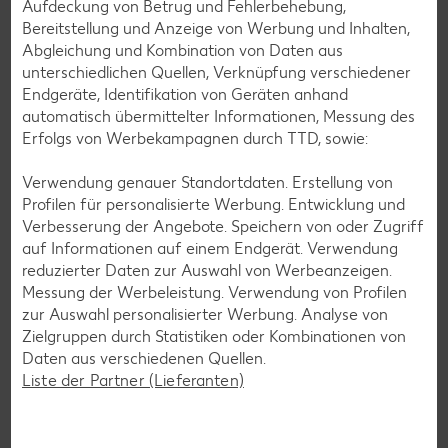
Aufdeckung von Betrug und Fehlerbehebung,
Bereitstellung und Anzeige von Werbung und Inhalten,
Abgleichung und Kombination von Daten aus
unterschiedlichen Quellen, Verknüpfung verschiedener
Endgeräte, Identifikation von Geräten anhand
automatisch übermittelter Informationen, Messung des
Erfolgs von Werbekampagnen durch TTD, sowie:
Verwendung genauer Standortdaten. Erstellung von
Profilen für personalisierte Werbung. Entwicklung und
Verbesserung der Angebote. Speichern von oder Zugriff
auf Informationen auf einem Endgerät. Verwendung
reduzierter Daten zur Auswahl von Werbeanzeigen.
Messung der Werbeleistung. Verwendung von Profilen
zur Auswahl personalisierter Werbung. Analyse von
Zielgruppen durch Statistiken oder Kombinationen von
Daten aus verschiedenen Quellen.
Laktosefreie Rezepte
Liste der Partner (Lieferanten)
Laktoseintoleranz muss dich kulinarisch nicht ausbremsen,
denn es geht auch ohne. Unsere laktosefreien Rezepte