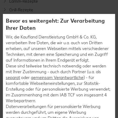
Lamm-Rezepte
Grill-Rezepte
Bevor es weitergeht: Zur Verarbeitung
Ihrer Daten
Muffin-Rezepte
Apfelkuchen-Rezepte
Wir, die Kaufland Dienstleistung GmbH & Co. KG,
verarbeiten Ihre Daten, die wir u.a. auch von Dritten
Schokokuchen-Rezepte
erheben, auf unseren Webseiten mittels verschiedener
Torten-Rezepte
Techniken, mit denen eine Speicherung und ein Zugriff
auf Informationen in Ihrem Endgerät erfolgt.
Eis-Rezepte
Diese sind teilweise technisch notwendig oder werden
Pfannkuchen-Rezepte
mit Ihrer Zustimmung - auch durch Partner (u.a. als
separat
oder
gemeinsam Verantwortliche
) - für
Plätzchen-Rezepte
komfortable Webseiteneinstellungen, zur Statistik-
Erstellung oder für personalisierte Werbung verwendet;
im Zusammenhang mit dem IAB TCF von insgesamt
4
Smoothie-Rezepte
Werbepartnern.
Bowle-Rezepte
Datenverarbeitungen für personalisierte Werbung
werden durchgeführt, um eigene Werbung
Cocktail-Rezepte