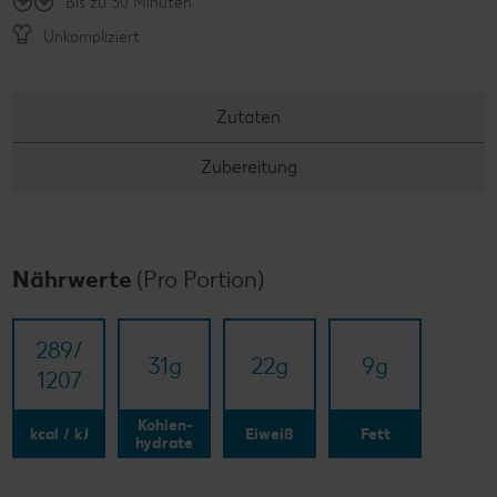
Bis zu 30 Minuten
Unkompliziert
Zutaten
Zubereitung
Nährwerte
(Pro Portion)
289/​
31
g
22
g
9
g
1207
Kohlen-
kcal / kJ
Eiweiß
Fett
hydrate