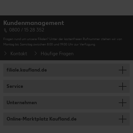
Kundenmanagement
0800 / 15 28 352
Fragen rund um unsere Filialen? Unter der kostenfreien Rufnummer stehen wir von
Montag bis Samstag zwischen 8:00 und 19:00 Uhr zur Verfügung.
Kontakt
Häufige Fragen
filiale.kaufland.de
Service
Unternehmen
Online-Marktplatz Kaufland.de