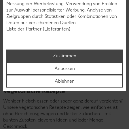
Messung der Werbeleistung. Verwendung von Profilen
zur Auswahl personalisierter Werbung. Analyse von
Zielgruppen durch Statistiken oder Kombinationen von
Daten aus verschiedenen Quellen.
Liste der Partner (Lieferanten)
Zustimmen
Anpassen
Ablehnen
Vegetarische Rezepte
Weniger Fleisch essen oder sogar ganz darauf verzichten?
Unsere vegetarischen Rezepte zeigen, wie einfach es ist,
ohne Fleisch ausgewogen und lecker zu kochen – mit
bunten Zutaten, cleveren Ideen und jeder Menge
Geschmack.