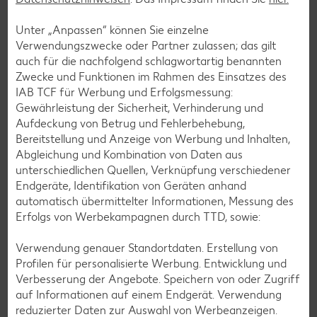
Unter „Anpassen“ können Sie einzelne
Verwendungszwecke oder Partner zulassen; das gilt
auch für die nachfolgend schlagwortartig benannten
Zwecke und Funktionen im Rahmen des Einsatzes des
IAB TCF für Werbung und Erfolgsmessung:
Gewährleistung der Sicherheit, Verhinderung und
Aufdeckung von Betrug und Fehlerbehebung,
Bereitstellung und Anzeige von Werbung und Inhalten,
Abgleichung und Kombination von Daten aus
unterschiedlichen Quellen, Verknüpfung verschiedener
Laktosefreie Rezepte
Endgeräte, Identifikation von Geräten anhand
automatisch übermittelter Informationen, Messung des
Laktoseintoleranz muss dich kulinarisch nicht ausbremsen,
Erfolgs von Werbekampagnen durch TTD, sowie:
denn es geht auch ohne. Unsere laktosefreien Rezepte
bringen Vielfalt auf den Tisch – für große und kleine
Verwendung genauer Standortdaten. Erstellung von
Genießer, für die Lunchbox oder das Abendessen.
Profilen für personalisierte Werbung. Entwicklung und
Verbesserung der Angebote. Speichern von oder Zugriff
Rezepte entdecken
auf Informationen auf einem Endgerät. Verwendung
reduzierter Daten zur Auswahl von Werbeanzeigen.