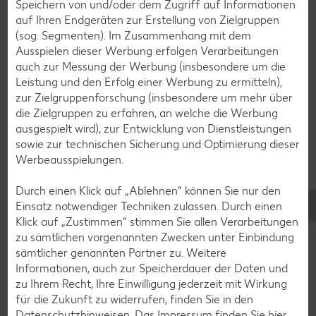
Speichern von und/oder dem Zugriff auf Informationen
auf Ihren Endgeräten zur Erstellung von Zielgruppen
(sog. Segmenten). Im Zusammenhang mit dem
Ausspielen dieser Werbung erfolgen Verarbeitungen
auch zur Messung der Werbung (insbesondere um die
Leistung und den Erfolg einer Werbung zu ermitteln),
zur Zielgruppenforschung (insbesondere um mehr über
die Zielgruppen zu erfahren, an welche die Werbung
ausgespielt wird), zur Entwicklung von Dienstleistungen
sowie zur technischen Sicherung und Optimierung dieser
Glutenfreie Rezepte
Werbeausspielungen.
Wer auf Gluten verzichtet, muss nicht automatisch auf
Vielfalt und Geschmack verzichten. Ob süß oder herzhaft –
Durch einen Klick auf „Ablehnen“ können Sie nur den
mit unseren glutenfreien Rezepten zauberst du dir Gerichte,
Einsatz notwendiger Techniken zulassen. Durch einen
die nicht nur verträglich, sondern auch richtig lecker sind.
Klick auf „Zustimmen“ stimmen Sie allen Verarbeitungen
zu sämtlichen vorgenannten Zwecken unter Einbindung
Rezepte entdecken
sämtlicher genannten Partner zu. Weitere
Informationen, auch zur Speicherdauer der Daten und
zu Ihrem Recht, Ihre Einwilligung jederzeit mit Wirkung
für die Zukunft zu widerrufen, finden Sie in den
Datenschutzhinweisen
. Das Impressum finden Sie
hier.