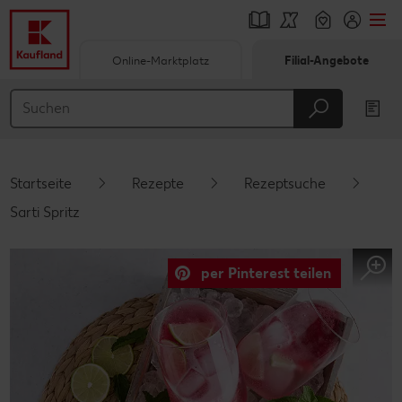
Online-Marktplatz
Filial-Angebote
Springe zu
Hauptinhalt
Footer
Startseite
Rezepte
Rezeptsuche
Schwebender Seitenbereich
Sarti Spritz
per Pinterest teilen