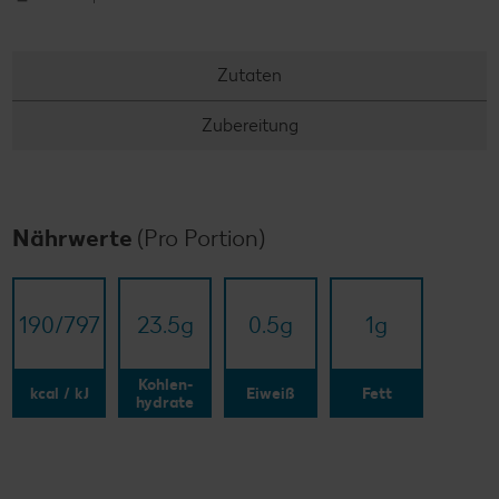
Zutaten
Zubereitung
Nährwerte
(Pro Portion)
190/​797
23.5
g
0.5
g
1
g
Kohlen-
kcal / kJ
Eiweiß
Fett
hydrate