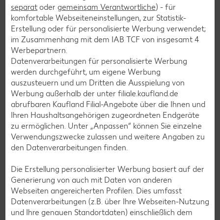
separat
oder
gemeinsam Verantwortliche
) - für
Bowle-Rezepte
komfortable Webseiteneinstellungen, zur Statistik-
Erstellung oder für personalisierte Werbung verwendet;
Cocktail-Rezepte
im Zusammenhang mit dem IAB TCF von insgesamt
4
Avocado-Rezepte
Werbepartnern.
Datenverarbeitungen für personalisierte Werbung
Erdbeer-Rezepte
werden durchgeführt, um eigene Werbung
Blaubeer-Rezepte
auszusteuern und um Dritten die Ausspielung von
Werbung außerhalb der unter filiale.kaufland.de
Bananen-Rezepte
abrufbaren Kaufland Filial-Angebote über die Ihnen und
Ihren Haushaltsangehörigen zugeordneten Endgeräte
zu ermöglichen. Unter „Anpassen“ können Sie einzelne
Verwendungszwecke zulassen und weitere Angaben zu
Zurück zu allen Rezepten
den Datenverarbeitungen finden.
Die Erstellung personalisierter Werbung basiert auf der
Generierung von auch mit Daten von anderen
Webseiten angereicherten Profilen. Dies umfasst
Datenverarbeitungen (z.B. über Ihre Webseiten-Nutzung
und Ihre genauen Standortdaten) einschließlich dem