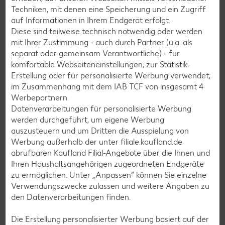
Torten-Rezepte
Techniken, mit denen eine Speicherung und ein Zugriff
auf Informationen in Ihrem Endgerät erfolgt.
Eis-Rezepte
Diese sind teilweise technisch notwendig oder werden
Pfannkuchen-Rezepte
mit Ihrer Zustimmung - auch durch Partner (u.a. als
separat
oder
gemeinsam Verantwortliche
) - für
Plätzchen-Rezepte
komfortable Webseiteneinstellungen, zur Statistik-
Erstellung oder für personalisierte Werbung verwendet;
im Zusammenhang mit dem IAB TCF von insgesamt
4
Smoothie-Rezepte
Werbepartnern.
Bowle-Rezepte
Datenverarbeitungen für personalisierte Werbung
werden durchgeführt, um eigene Werbung
Cocktail-Rezepte
auszusteuern und um Dritten die Ausspielung von
Avocado-Rezepte
Werbung außerhalb der unter filiale.kaufland.de
abrufbaren Kaufland Filial-Angebote über die Ihnen und
Erdbeer-Rezepte
Ihren Haushaltsangehörigen zugeordneten Endgeräte
Blaubeer-Rezepte
zu ermöglichen. Unter „Anpassen“ können Sie einzelne
Verwendungszwecke zulassen und weitere Angaben zu
Bananen-Rezepte
den Datenverarbeitungen finden.
Die Erstellung personalisierter Werbung basiert auf der