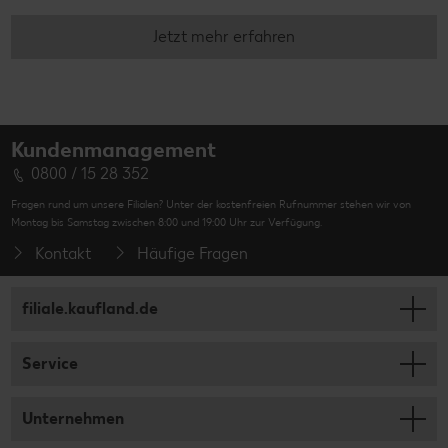
Jetzt mehr erfahren
Kundenmanagement
0800 / 15 28 352
Fragen rund um unsere Filialen? Unter der kostenfreien Rufnummer stehen wir von
Montag bis Samstag zwischen 8:00 und 19:00 Uhr zur Verfügung.
Kontakt
Häufige Fragen
filiale.kaufland.de
Service
Unternehmen