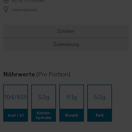
Bis zu 15 Minuten
Unkompliziert
Zutaten
Zubereitung
Nährwerte
(Pro Portion)
104/​435
3.0
g
9.1
g
5.0
g
Kohlen-
kcal / kJ
Eiweiß
Fett
hydrate