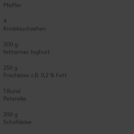
Pfeffer
4
Knoblauchzehen
300 g
fettarmer Joghurt
250 g
Frischkäse z.B. 0,2 % Fett
1 Bund
Petersilie
200 g
Schafskäse