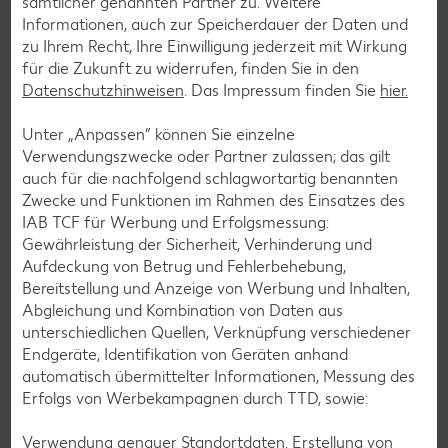
sämtlicher genannten Partner zu. Weitere
Vielfalt und Geschmack verzichten. Ob süß oder herzhaft –
Informationen, auch zur Speicherdauer der Daten und
mit unseren glutenfreien Rezepten zauberst du dir Gerichte,
zu Ihrem Recht, Ihre Einwilligung jederzeit mit Wirkung
die nicht nur verträglich, sondern auch richtig lecker sind.
für die Zukunft zu widerrufen, finden Sie in den
Datenschutzhinweisen
. Das Impressum finden Sie
hier.
Rezepte entdecken
Unter „Anpassen“ können Sie einzelne
Verwendungszwecke oder Partner zulassen; das gilt
auch für die nachfolgend schlagwortartig benannten
Zwecke und Funktionen im Rahmen des Einsatzes des
IAB TCF für Werbung und Erfolgsmessung:
Gewährleistung der Sicherheit, Verhinderung und
Aufdeckung von Betrug und Fehlerbehebung,
Bereitstellung und Anzeige von Werbung und Inhalten,
Abgleichung und Kombination von Daten aus
unterschiedlichen Quellen, Verknüpfung verschiedener
Endgeräte, Identifikation von Geräten anhand
automatisch übermittelter Informationen, Messung des
Erfolgs von Werbekampagnen durch TTD, sowie:
Verwendung genauer Standortdaten. Erstellung von