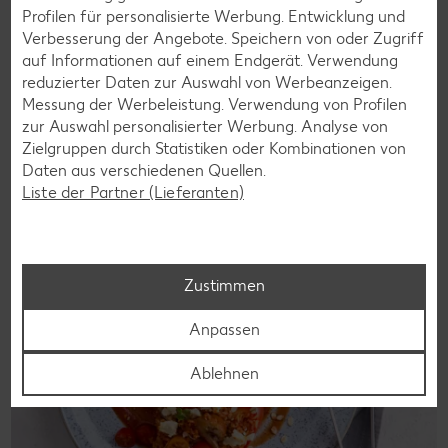
Laktosefreie Rezepte
Profilen für personalisierte Werbung. Entwicklung und
Laktoseintoleranz muss dich kulinarisch nicht ausbremsen,
Verbesserung der Angebote. Speichern von oder Zugriff
denn es geht auch ohne. Unsere laktosefreien Rezepte
auf Informationen auf einem Endgerät. Verwendung
bringen Vielfalt auf den Tisch – für große und kleine
reduzierter Daten zur Auswahl von Werbeanzeigen.
Genießer, für die Lunchbox oder das Abendessen.
Messung der Werbeleistung. Verwendung von Profilen
zur Auswahl personalisierter Werbung. Analyse von
Rezepte entdecken
Zielgruppen durch Statistiken oder Kombinationen von
Daten aus verschiedenen Quellen.
Liste der Partner (Lieferanten)
Zustimmen
Anpassen
Ablehnen