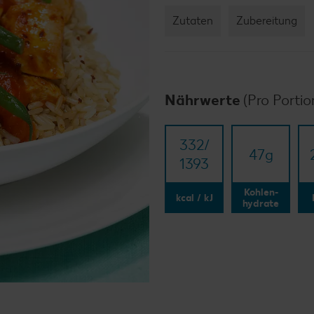
Zutaten
Zubereitung
Nährwerte
(Pro Portio
332/​
47
g
1393
Kohlen-
kcal / kJ
hydrate