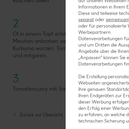
Röschen teilen.
auf unseren Webseiten m
Informationen in Ihrem E
Diese sind teilweise tec
2
separat
oder
gemeinsam 
oder für personalisier
Werbepartnern.
Öl in einem Topf erhitzen. Hähnchenbrustfiletw
Datenverarbeitungen fü
Minuten anbraten, salzen. Blumenkohlröschen
und um Dritten die Aussp
Kurkuma würzen. Tomatencurry ca. 15 Minuten 
Angebote über die Ihne
und mitgaren.
„Anpassen“ können Sie 
Datenverarbeitungen fi
3
Die Erstellung personal
Webseiten angereicherte
Tomatencurry mit Salz und Chilipulver abschme
Ihre genauen Standortda
Ihren Endgeräten zur Er
dieser Werbung erfolge
den Erfolg einer Werbun
zu erfahren, an welche d
Zurück zur Übersicht
technischen Sicherung 