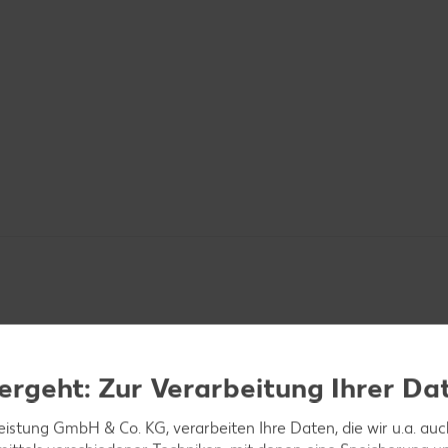
ergeht: Zur Verarbeitung Ihrer Da
er garen. Hähnchenbrustfilet in Würfel schneiden. 
iehen und in Streifen schneiden. Blumenkohl in klei
leistung GmbH & Co. KG, verarbeiten Ihre Daten, die wir u.a. au