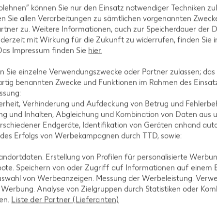
blehnen“ können Sie nur den Einsatz notwendiger Techniken zul
n Sie allen Verarbeitungen zu sämtlichen vorgenannten Zweck
rtner zu. Weitere Informationen, auch zur Speicherdauer der 
jederzeit mit Wirkung für die Zukunft zu widerrufen, finden Sie 
tegorien
 Das Impressum finden Sie
hier.
 Sie einzelne Verwendungszwecke oder Partner zulassen; das g
artig benannten Zwecke und Funktionen im Rahmen des Einsatz
ezepte
Muffin-Rezepte
ssung:
erheit, Verhinderung und Aufdeckung von Betrug und Fehlerbeh
-Rezepte
Apfelkuchen-Rezepte
g und Inhalten, Abgleichung und Kombination von Daten aus u
Rezepte
Schokokuchen-Rezepte
rschiedener Endgeräte, Identifikation von Geräten anhand aut
 des Erfolgs von Werbekampagnen durch TTD, sowie:
ezepte
Torten-Rezepte
l-Rezepte
Eis-Rezepte
dortdaten. Erstellung von Profilen für personalisierte Werbu
ote. Speichern von oder Zugriff auf Informationen auf einem
ezepte
Pfannkuchen-Rezepte
uswahl von Werbeanzeigen. Messung der Werbeleistung. Verwe
zepte
Plätzchen-Rezepte
r Werbung. Analyse von Zielgruppen durch Statistiken oder Ko
len.
Liste der Partner (Lieferanten)