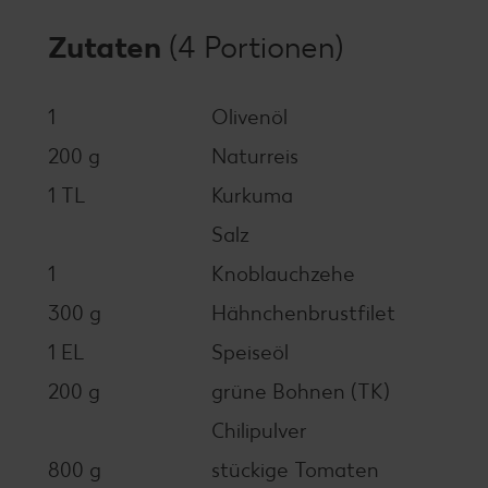
Zutaten
(4 Portionen)
1
Olivenöl
200 g
Naturreis
1 TL
Kurkuma
Salz
1
Knoblauchzehe
300 g
Hähnchenbrustfilet
1 EL
Speiseöl
200 g
grüne Bohnen (TK)
Chilipulver
800 g
stückige Tomaten