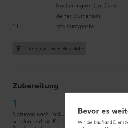
frischer Ingwer (ca. 2 cm)
1
kleiner Blumenkohl
1 TL
rote Currypaste
Zutaten auf die Einkaufsliste
Zubereitung
1
Bevor es weit
Naturreis nach Packungsanweisung in Salzwass
schälen und mit Knoblauch hacken. Zwiebel abz
Wir, die Kaufland Dienst