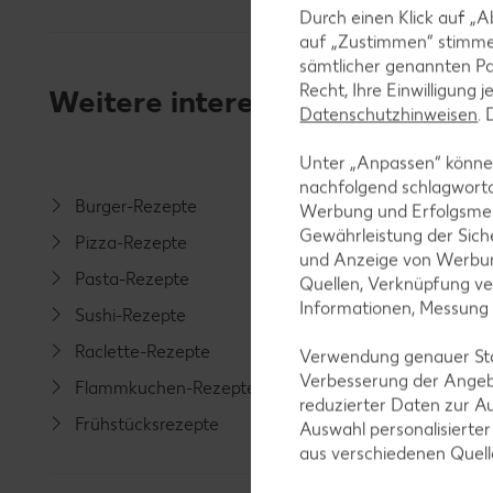
Durch einen Klick auf „A
auf „Zustimmen“ stimme
sämtlicher genannten Pa
Recht, Ihre Einwilligung 
Weitere interessante Rezeptka
Datenschutzhinweisen
.
Unter „Anpassen“ können
nachfolgend schlagwort
Burger-Rezepte
Salat-R
Werbung und Erfolgsme
Gewährleistung der Sich
Pizza-Rezepte
Spargel
und Anzeige von Werbun
Pasta-Rezepte
Fleisch-
Quellen, Verknüpfung ve
Informationen, Messung
Sushi-Rezepte
Fisch-R
Raclette-Rezepte
Geflüge
Verwendung genauer Stan
Verbesserung der Angeb
Flammkuchen-Rezepte
Lamm-R
reduzierter Daten zur A
Frühstücksrezepte
Grill-Re
Auswahl personalisierte
aus verschiedenen Quel