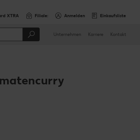
ard XTRA
Filiale:
Anmelden
Einkaufsliste
Unternehmen
Karriere
Kontakt
omatencurry
en
teilen
sApp teilen