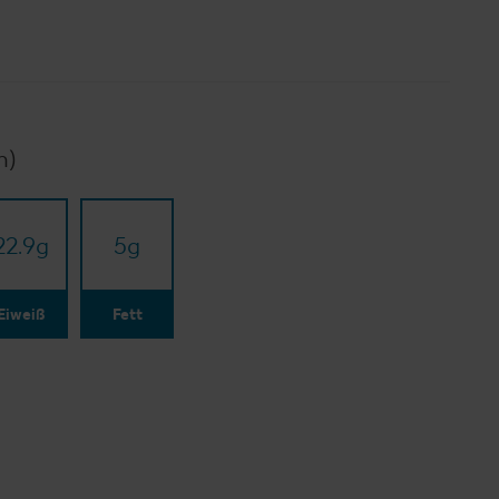
n)
22.9
g
5
g
Eiweiß
Fett