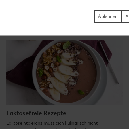
Ablehnen
A
Laktosefreie Rezepte
Laktoseintoleranz muss dich kulinarisch nicht