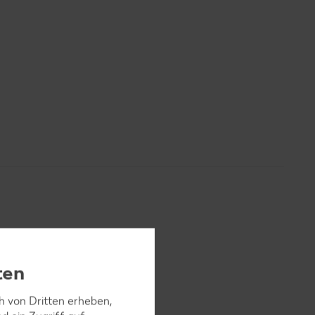
ten
Ingwer
ne
ch von Dritten erheben,