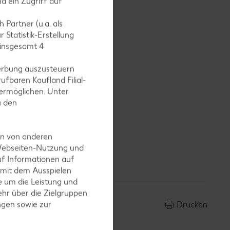
d ein Zugriff auf
 Partner (u.a. als
 Statistik-Erstellung
 insgesamt
4
in ca. 3–5
erbung auszusteuern
e und
ufbaren Kaufland Filial-
t zufügen
ermöglichen. Unter
u den
en von anderen
 Webseiten-Nutzung und
uf Informationen auf
 mit dem Ausspielen
 um die Leistung und
hr über die Zielgruppen
ngen sowie zur
Drucken