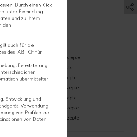
assen. Durch einen Klick
en unter Einbindung
Daten und zu Ihrem
in den
ilt auch für die
es des IAB TCF für
Smoothie-Rezepte
ebung, Bereitstellung
Bowle-Rezepte
nterschiedlichen
Cocktail-Rezepte
omatisch übermittelter
Avocado-Rezepte
Erdbeer-Rezepte
ng. Entwicklung und
 Endgerät. Verwendung
Blaubeer-Rezepte
ndung von Profilen zur
Bananen-Rezepte
mbinationen von Daten