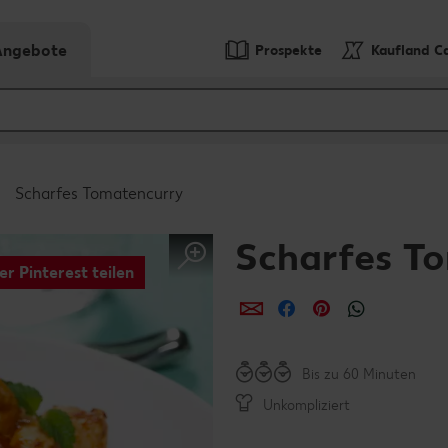
-Angebote
Prospekte
Kaufland C
Scharfes Tomatencurry
Scharfes T
er Pinterest teilen
per E-Mail teilen
per Facebook teil
per Pinterest 
per What
Bis zu 60 Minuten
Unkompliziert