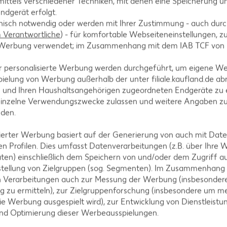
ittels verschiedener Techniken, mit denen eine Speicherung un
ndgerät erfolgt.
hnisch notwendig oder werden mit Ihrer Zustimmung - auch durch
Verantwortliche
) - für komfortable Webseiteneinstellungen, zur
te Werbung verwendet; im Zusammenhang mit dem IAB TCF von
ürfel mit Zwiebelstreifen, Knoblauch und Ingwer dar
r personalisierte Werbung werden durchgeführt, um eigene W
 zugeben, mit Tomaten ablöschen und mit Currypast
ielung von Werbung außerhalb der unter filiale.kaufland.de abr
köcheln lassen. Bohnen nach der Hälfte der Garzei
n und Ihren Haushaltsangehörigen zugeordneten Endgeräte zu 
einzelne Verwendungszwecke zulassen und weitere Angaben z
nden.
isierter Werbung basiert auf der Generierung von auch mit Dat
n Profilen. Dies umfasst Datenverarbeitungen (z.B. über Ihre
cken und mit Naturreis servieren.
ten) einschließlich dem Speichern von und/oder dem Zugriff a
stellung von Zielgruppen (sog. Segmenten). Im Zusammenhang
n Verarbeitungen auch zur Messung der Werbung (insbesondere
g zu ermitteln), zur Zielgruppenforschung (insbesondere um me
ie Werbung ausgespielt wird), zur Entwicklung von Dienstleistu
und Optimierung dieser Werbeausspielungen.