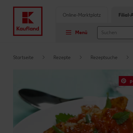
Online-Marktplatz
Filial
Menü
Springe zu
Startseite
Rezepte
Rezeptsuche
Hauptinhalt
p
Footer
Schwebender Seitenbereich